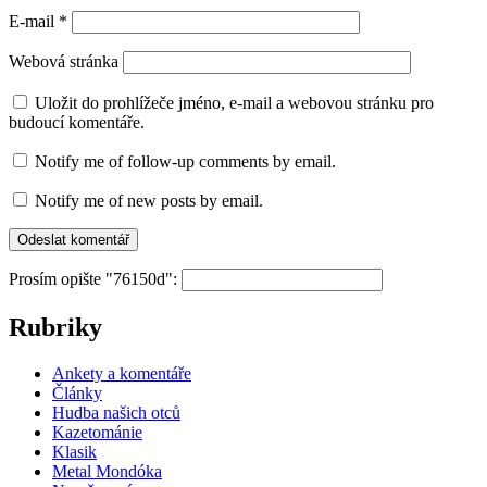
E-mail
*
Webová stránka
Uložit do prohlížeče jméno, e-mail a webovou stránku pro
budoucí komentáře.
Notify me of follow-up comments by email.
Notify me of new posts by email.
Prosím opište "76150d":
Rubriky
Ankety a komentáře
Články
Hudba našich otců
Kazetománie
Klasik
Metal Mondóka