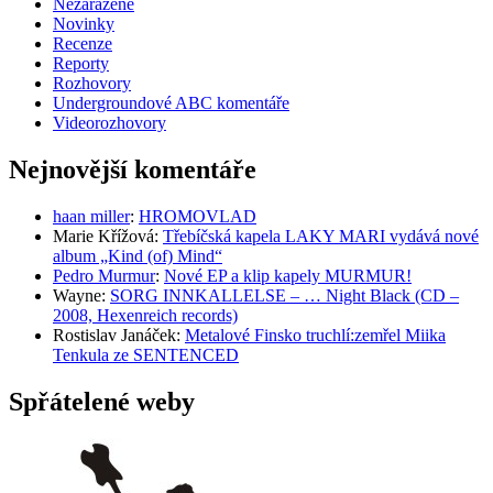
Nezařazené
Novinky
Recenze
Reporty
Rozhovory
Undergroundové ABC komentáře
Videorozhovory
Nejnovější komentáře
haan miller
:
HROMOVLAD
Marie Křížová
:
Třebíčská kapela LAKY MARI vydává nové
album „Kind (of) Mind“
Pedro Murmur
:
Nové EP a klip kapely MURMUR!
Wayne
:
SORG INNKALLELSE – … Night Black (CD –
2008, Hexenreich records)
Rostislav Janáček
:
Metalové Finsko truchlí:zemřel Miika
Tenkula ze SENTENCED
Spřátelené weby