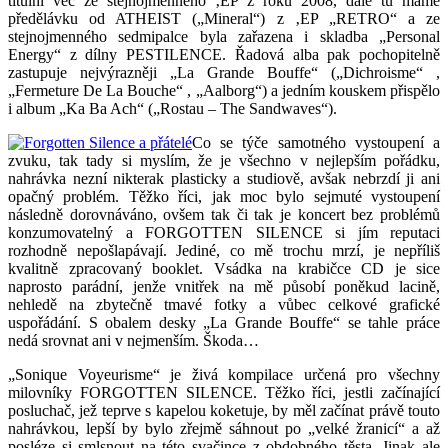
titulní věc ze stejnojmenného ‚EP z roku 2008, dále tu máme
předělávku od ATHEIST („Mineral“) z ‚EP „RETRO“ a ze
stejnojmenného sedmipalce byla zařazena i skladba „Personal
Energy“ z dílny PESTILENCE. Řadová alba pak pochopitelně
zastupuje nejvýrazněji „La Grande Bouffe“ („Dichroisme“ ,
„Fermeture De La Bouche“ , „Aalborg“) a jedním kouskem přispělo
i album „Ka Ba Ach“ („Rostau – The Sandwaves“).
Co se týče samotného vystoupení a
zvuku, tak tady si myslím, že je všechno v nejlepším pořádku,
nahrávka nezní nikterak plasticky a studiově, avšak nebrzdí ji ani
opačný problém. Těžko říci, jak moc bylo sejmuté vystoupení
následně dorovnáváno, ovšem tak či tak je koncert bez problémů
konzumovatelný a FORGOTTEN SILENCE si jím reputaci
rozhodně nepošlapávají. Jediné, co mě trochu mrzí, je nepříliš
kvalitně zpracovaný booklet. Vsádka na krabičce CD je sice
naprosto parádní, jenže vnitřek na mě působí poněkud lacině,
nehledě na zbytečně tmavé fotky a vůbec celkové grafické
uspořádání. S obalem desky „La Grande Bouffe“ se tahle práce
nedá srovnat ani v nejmenším. Škoda…
„Sonique Voyeurisme“ je živá kompilace určená pro všechny
milovníky FORGOTTEN SILENCE. Těžko říci, jestli začínající
posluchač, jež teprve s kapelou koketuje, by měl začínat právě touto
nahrávkou, lepší by bylo zřejmě sáhnout po „velké žranicí“ a až
posléze si smlsnout na této svačince z obdobného těsta. Jinak ale