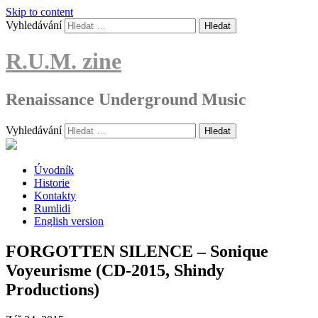
Skip to content
Vyhledávání
R.U.M. zine
Renaissance Underground Music
Vyhledávání
Úvodník
Historie
Kontakty
Rumlidi
English version
FORGOTTEN SILENCE – Sonique
Voyeurisme (CD-2015, Shindy
Productions)