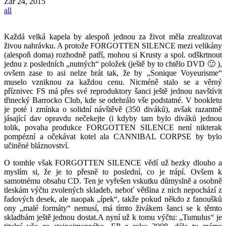
Zář
24, 2015
all
Každá velká kapela by alespoň jednou za život měla zrealizovat
živou nahrávku. A protože FORGOTTEN SILENCE mezi velikány
(alespoň doma) rozhodně patří, mohou si Krusty a spol. odškrtnout
jednu z posledních „nutných“ položek (ještě by to chtělo DVD 🙂 ),
ovšem zase to asi nelze brát tak, že by „Sonique Voyeurisme“
muselo vzniknou za každou cenu. Nicméně stalo se a věrný
příznivec FS má přes své reproduktory šanci ještě jednou navštívit
třinecký Barrocko Club, kde se odehrálo vše podstatné. V bookletu
je poté i zmínka o solidní návštěvě (350 diváků), avšak razantně
jásající dav opravdu nečekejte (i kdyby tam bylo diváků jednou
tolik, povaha produkce FORGOTTEN SILENCE není nikterak
pompézní a očekávat kotel ala CANNIBAL CORPSE by bylo
učiněné bláznovství.
O tomhle však FORGOTTEN SILENCE vědí už hezky dlouho a
myslím si, že je to přesně to poslední, co je trápí. Ovšem k
samotnému obsahu CD. Ten je vyřešen vskutku důmyslně a osobně
tleskám výčtu zvolených skladeb, neboť většina z nich nepochází z
řadových desek, ale naopak „ípek“, takže pokud někdo z fanoušků
ony „malé formáty“ nemusí, má tímto živákem šanci se k těmto
skladbám ještě jednou dostat.A nyní už k tomu výčtu: „Tumulus“ je