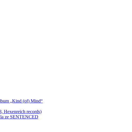
bum „Kind (of) Mind“
Hexenreich records)
enkula ze SENTENCED