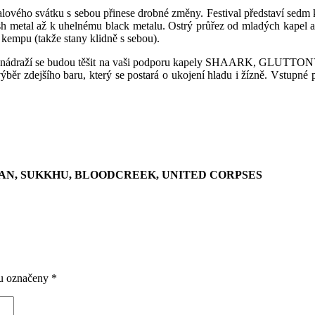
ého svátku s sebou přinese drobné změny. Festival představí sedm kap
rash metal až k uhelnému black metalu. Ostrý průřez od mladých kape
kempu (takže stany klidně s sebou).
obusového nádraží se budou těšit na vaši podporu kapely SHA
r zdejšího baru, který se postará o ukojení hladu i žízně. Vstupné p
MAN, SUKKHU, BLOODCREEK, UNITED CORPSES
ou označeny
*