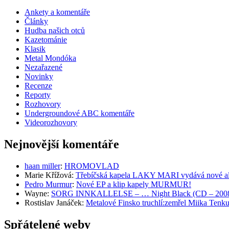
Ankety a komentáře
Články
Hudba našich otců
Kazetománie
Klasik
Metal Mondóka
Nezařazené
Novinky
Recenze
Reporty
Rozhovory
Undergroundové ABC komentáře
Videorozhovory
Nejnovější komentáře
haan miller
:
HROMOVLAD
Marie Křížová
:
Třebíčská kapela LAKY MARI vydává nové al
Pedro Murmur
:
Nové EP a klip kapely MURMUR!
Wayne
:
SORG INNKALLELSE – … Night Black (CD – 2008, 
Rostislav Janáček
:
Metalové Finsko truchlí:zemřel Miika T
Spřátelené weby