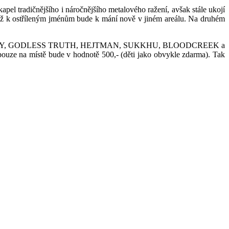
el tradičnějšího i náročnějšího metalového ražení, avšak stále ukojí
l až k ostříleným jménům bude k mání nově v jiném areálu. Na druhém
ARK, GLUTTONY, GODLESS TRUTH, HEJTMAN, SUKKHU, BLOODCREEK a
ouze na místě bude v hodnotě 500,- (děti jako obvykle zdarma). Tak