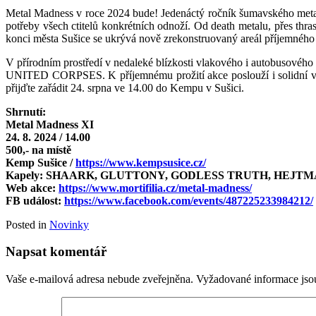
Metal Madness v roce 2024 bude! Jedenáctý ročník šumavského metalov
potřeby všech ctitelů konkrétních odnoží. Od death metalu, přes th
konci města Sušice se ukrývá nově zrekonstruovaný areál příjemného 
V přírodním prostředí v nedaleké blízkosti vlakového i aut
UNITED CORPSES. K příjemnému prožití akce poslouží i solidní výbě
přijďte zařádit 24. srpna ve 14.00 do Kempu v Sušici.
Shrnutí:
Metal Madness XI
24. 8. 2024 / 14.00
500,- na místě
Kemp Sušice /
https://www.kempsusice.cz/
Kapely: SHAARK, GLUTTONY, GODLESS TRUTH, HEJT
Web akce:
https://www.mortifilia.cz/metal-madness/
FB událost:
https://www.facebook.com/events/487225233984212/
Posted in
Novinky
Napsat komentář
Vaše e-mailová adresa nebude zveřejněna.
Vyžadované informace js