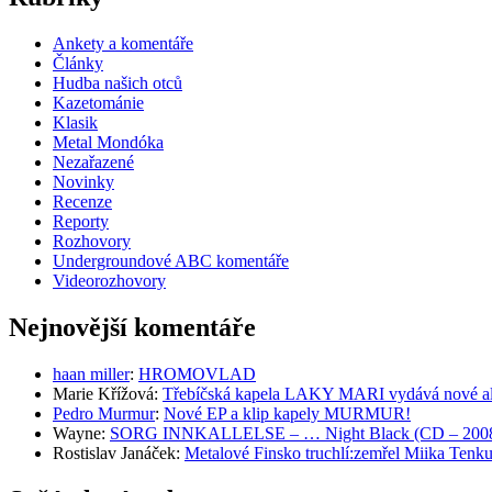
Ankety a komentáře
Články
Hudba našich otců
Kazetománie
Klasik
Metal Mondóka
Nezařazené
Novinky
Recenze
Reporty
Rozhovory
Undergroundové ABC komentáře
Videorozhovory
Nejnovější komentáře
haan miller
:
HROMOVLAD
Marie Křížová
:
Třebíčská kapela LAKY MARI vydává nové al
Pedro Murmur
:
Nové EP a klip kapely MURMUR!
Wayne
:
SORG INNKALLELSE – … Night Black (CD – 2008, 
Rostislav Janáček
:
Metalové Finsko truchlí:zemřel Miika T