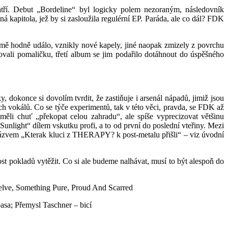
tří. Debut „Bordeline“ byl logicky polem nezoraným, následovník
 kapitola, jež by si zasloužila regulérní EP. Paráda, ale co dál? FDK
jmě hodně událo, vznikly nové kapely, jiné naopak zmizely z povrchu
vali pomaličku, třetí album se jim podařilo dotáhnout do úspěšného
 dokonce si dovolím tvrdit, že zastiňuje i arsenál nápadů, jimiž jsou
ých vokálů. Co se týče experimentů, tak v této věci, pravda, se FDK až
ěli chuť „překopat celou zahradu“, ale spíše vyprecizovat většinu
unlight“ dílem vskutku profi, a to od první do poslední vteřiny. Mezi
ázvem „Kterak kluci z THERAPY? k post-metalu přišli“ – viz úvodní
t pokladů vytěžit. Co si ale budeme nalhávat, musí to být alespoň do
elve, Something Pure, Proud And Scarred
basa; Přemysl Taschner – bicí