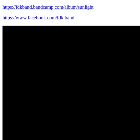
https://fdkband.bandcamp.com/album/sunlight
https://www.facebook.com/fdk.band