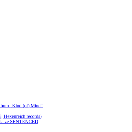
bum „Kind (of) Mind“
Hexenreich records)
enkula ze SENTENCED