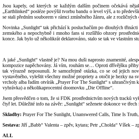
Jsou kapely, od kterých se každým dalším počinem očekává nějak
„Earthlinked“ posléze povýšil tvorbu bandu o level výš, a to předevš
se stali předním souborem v rámci zmíněného žánru, ale z rozličných d
Novinka „Sunlight“ tak přichází k posluchačům po dlouhých třinácti
zemského a nepochybně i mnoho fans si rozšířilo obzory prostředni
konce. Jak bylo už několikrát deklarováno, stalo se tak ve vlastním s
A jaké „Sunlight“ vlastně je? Na mou duši naprosto znamenité, alespo
kompozice napěchovány. Já vím, rouhám se… Oproti dřívějšku přibylo ví
tak výrazně neposunuli. Je samozřejmě otázka, co se od jejich no
vystavěného, vyleštit všechny možné propriety a otočit je hezky na s
vrcholy alba řadím otvírák „Prayer For The Sunlight“ s uhrančivý
vyhrávka) a několikaprocentní doomovku „Die Offline“.
Jsem přesvědčen o tom, že si FDK prostřednictvím nových tracků vyko
čtyř let. Důležité info na závěr: „Sunlight“ seženete dokonce ve třech 
Skladby:
Prayer For The Sunlight, Unanswered Calls, Time Is Trut
Sestava:
Jiří „Babb“ Valenta – zpěv, kytara; Petr „Cholda“ Víšek – zp
ALL