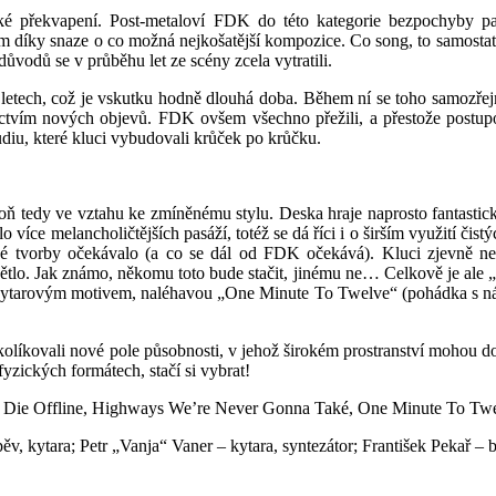
é překvapení. Post-metaloví FDK do této kategorie bezpochyby pa
ím díky snaze o co možná nejkošatější kompozice. Co song, to samostatná
ůvodů se v průběhu let ze scény zcela vytratili.
 letech, což je vskutku hodně dlouhá doba. Během ní se toho samozře
ctvím nových objevů. FDK ovšem všechno přežili, a přestože postupo
tudiu, které kluci vybudovali krůček po krůčku.
ň tedy ve vztahu ke zmíněnému stylu. Deska hraje naprosto fantasticky,
ce melancholičtějších pasáží, totéž se dá říci i o širším využití čist
vé tvorby očekávalo (a co se dál od FDK očekává). Kluci zjevně nem
větlo. Jak známo, někomu toto bude stačit, jinému ne… Celkově je ale „S
m kytarovým motivem, naléhavou „One Minute To Twelve“ (pohádka s n
líkovali nové pole působnosti, v jehož širokém prostranství mohou dos
fyzických formátech, stačí si vybrat!
h, Die Offline, Highways We’re Never Gonna Také, One Minute To Tw
ěv, kytara; Petr „Vanja“ Vaner – kytara, syntezátor; František Pekař – 