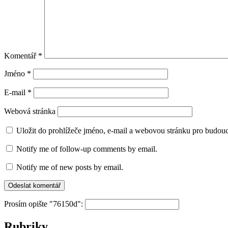
Komentář
*
Jméno
*
E-mail
*
Webová stránka
Uložit do prohlížeče jméno, e-mail a webovou stránku pro budou
Notify me of follow-up comments by email.
Notify me of new posts by email.
Prosím opište "76150d":
Rubriky