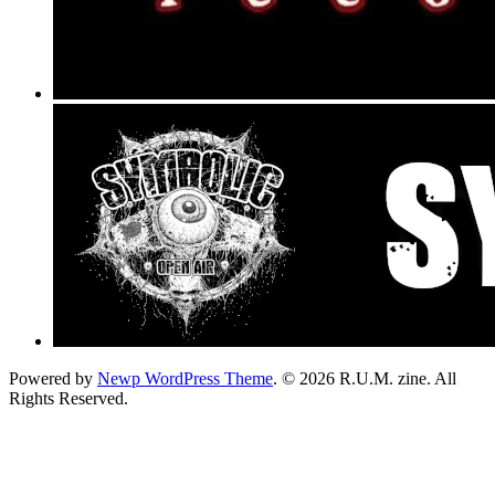
Powered by
Newp WordPress Theme
.
© 2026 R.U.M. zine. All
Rights Reserved.