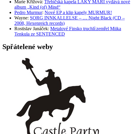
Marie Křížová
:
Třebíčská kapela LAKY MARI vydává nové
album „Kind (of) Mind“
Pedro Murmur
:
Nové EP a klip kapely MURMUR!
Wayne
:
SORG INNKALLELSE – … Night Black (CD –
2008, Hexenreich records)
Rostislav Janáček
:
Metalové Finsko truchlí:zemřel Miika
Tenkula ze SENTENCED
Spřátelené weby