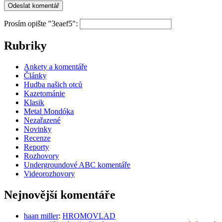
Prosím opište "3eaef5":
Rubriky
Ankety a komentáře
Články
Hudba našich otců
Kazetománie
Klasik
Metal Mondóka
Nezařazené
Novinky
Recenze
Reporty
Rozhovory
Undergroundové ABC komentáře
Videorozhovory
Nejnovější komentáře
haan miller
:
HROMOVLAD