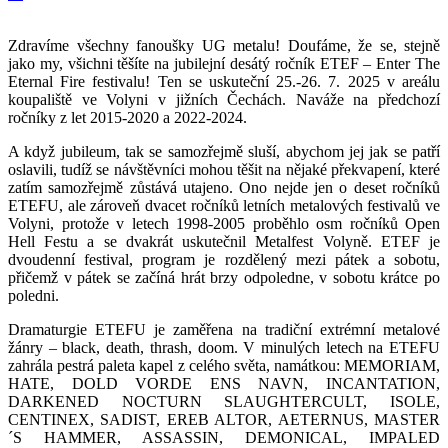
Zdravíme všechny fanoušky UG metalu! Doufáme, že se, stejně
jako my, všichni těšíte na jubilejní desátý ročník ETEF – Enter The
Eternal Fire festivalu! Ten se uskuteční 25.-26. 7. 2025 v areálu
koupaliště ve Volyni v jižních Čechách. Naváže na předchozí
ročníky z let 2015-2020 a 2022-2024.
A když jubileum, tak se samozřejmě sluší, abychom jej jak se patří
oslavili, tudíž se návštěvníci mohou těšit na nějaké překvapení, které
zatím samozřejmě zůstává utajeno. Ono nejde jen o deset ročníků
ETEFU, ale zároveň dvacet ročníků letních metalových festivalů ve
Volyni, protože v letech 1998-2005 proběhlo osm ročníků Open
Hell Festu a se dvakrát uskutečnil Metalfest Volyně. ETEF je
dvoudenní festival, program je rozdělený mezi pátek a sobotu,
přičemž v pátek se začíná hrát brzy odpoledne, v sobotu krátce po
poledni.
Dramaturgie ETEFU je zaměřena na tradiční extrémní metalové
žánry – black, death, thrash, doom. V minulých letech na ETEFU
zahrála pestrá paleta kapel z celého světa, namátkou: MEMORIAM,
HATE, DOLD VORDE ENS NAVN, INCANTATION,
DARKENED NOCTURN SLAUGHTERCULT, ISOLE,
CENTINEX, SADIST, EREB ALTOR, AETERNUS, MASTER
´S HAMMER, ASSASSIN, DEMONICAL, IMPALED