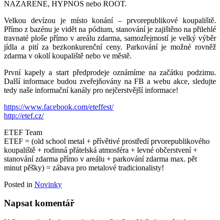
NAZARENE, HYPNOS nebo ROOT.
Velkou devízou je místo konání – prvorepublikové koupaliště.
Přímo z bazénu je vidět na pódium, stanování je zajištěno na přilehlé
travnaté ploše přímo v areálu zdarma, samozřejmostí je velký výběr
jídla a pití za bezkonkurenční ceny. Parkování je možné rovněž
zdarma v okolí koupaliště nebo ve městě.
První kapely a start předprodeje oznámíme na začátku podzimu.
Další informace budou zveřejňovány na FB a webu akce, sledujte
tedy naše informační kanály pro nejčerstvější informace!
https://www.facebook.com/eteffest/
http://etef.cz/
ETEF Team
ETEF = (old school metal + přívětivé prostředí prvorepublikového
koupaliště + rodinná přátelská atmosféra + levné občerstvení +
stanování zdarma přímo v areálu + parkování zdarma max. pět
minut pěšky) = zábava pro metalové tradicionalisty!
Posted in
Novinky
Napsat komentář