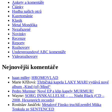
Ankety a komentáře
Články
Hudba našich otců
Kazetománie
Klasik
Metal Mondóka
Nezařazené
Novinky
Recenze
Reporty
Rozhovory
Undergroundové ABC komentáře
Videorozhovory
Nejnovější komentáře
haan miller
:
HROMOVLAD
Marie Křížová
:
Třebíčská kapela LAKY MARI vydává nové
album „Kind (of) Mind“
Pedro Murmur
:
Nové EP a klip kapely MURMUR!
Wayne
:
SORG INNKALLELSE – … Night Black (CD –
2008, Hexenreich records)
Rostislav Janáček
:
Metalové Finsko truchlí:zemřel Miika
Tenkula ze SENTENCED