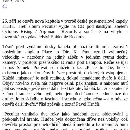
Zář
3, 2025
all
26. září se otevře nová kapitola v tvorbě české post-metalové kapely
ELBE. Třetí album Peculiar vyjde na CD pod italským labelem
Octopus Rising / Argonauta Records a současně na vinylu u
tuzemského vydavatelství Epidemie Records.
Těsně před vydáním desky kapela přichází se třetím a zároveň
posledním singlem Place to Die. K němu vznikl výjimečný
videoklip – natočený na jediný záběr, v jediném rytmu dechu
kamery, v prostoru plzeňského Divadla pod Lampou. Režie se ujal
Luboš Samek. Podívat se můžete níže. „Place to Die, lidská
existence jako nekonečný řetězec prostorů, do kterých vstupujeme.
Každá ‚místnost‘ je naší realitou, dokud nenajdeme dveře k další.
Objev nového světa nás nejprve oslní, pak znejistí, a nakonec nutí
ptát se: existuje ještě něco dál? Text tak otevírá otázku, zda skutečně
známe hranice svého bytí, nebo jen přecházíme z jedné iluze do
druhé. Je to skladba o fascinaci i strachu z nekonečna – a o odvaze
otevřít další dveře,“ říká zpěvák a textař Pavel Hrnčíř.
„Peculiar vznikalo dva roky jako hudební cesta objevování a
překonávání hranic. Hudba byla dokončena dříve než vokály, což
otevřelo prostor pro netradiční hledání melodií a harmonií. Album
mísí temnotu s nadějí, melancholii s novými začátky – není to