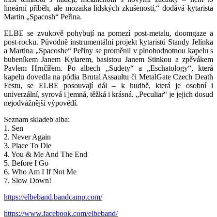
lineární příběh, ale mozaika lidských zkušeností,“ dodává kytarista
Martin „Spacosh“ Peřina.
ELBE se zvukově pohybují na pomezí post-metalu, doomgaze a
post-rocku. Původně instrumentální projekt kytaristů Standy Jelínka
a Martina „Spacoshe“ Peřiny se proměnil v plnohodnotnou kapelu s
bubeníkem Janem Kylarem, basistou Janem Stinkou a zpěvákem
Pavlem Hrnčířem. Po albech „Sudety“ a „Eschatology“, která
kapelu dovedla na pódia Brutal Assaultu či MetalGate Czech Death
Festu, se ELBE posouvají dál – k hudbě, která je osobní i
univerzální, syrová i jemná, těžká i krásná. „Peculiar“ je jejich dosud
nejodvážnější výpovědí.
Seznam skladeb alba:
1. Sen
2. Never Again
3. Place To Die
4. You & Me And The End
5. Before I Go
6. Who Am I If Not Me
7. Slow Down!
https://elbeband.bandcamp.com/
https://www.facebook.com/elbeband/