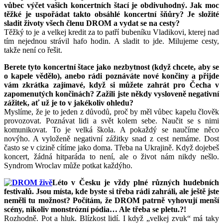
vůbec výčet vašich koncertních štací je obdivuhodný. Jak moc
těžké je uspořádat takto obsáhlé koncertní šňůry? Je složité
sladit životy všech členu DROM a vydat se na cesty?
Těžký to je a velkej kredit za to patří bubeníku Vladikovi, kterej nad
tím nejednou strávil hafo hodin. A sladit to jde. Milujeme cesty,
takže není co řešit.
Berete tyto koncertní štace jako nezbytnost (když chcete, aby se
o kapele vědělo), anebo rádi poznáváte nové končiny a přijde
vám zkrátka zajímavé, když si můžete zahrát pro Čecha v
zapomenutých končinách? Zažili jste někdy vysloveně negativní
zážitek, ať už je to v jakékoliv ohledu?
Myslíme, že je to jeden z důvodů, proč by měl vůbec kapelu člověk
provozovat. Poznávat lidi a svět kolem sebe. Naučit se s nimi
komunikovat. To je velká škola. A pokaždý se naučíme něco
novýho. A vyloženě negativní zážitky snad z cest nemáme. Dost
často se v cizině cítíme jako doma. Třeba na Ukrajině. Když dojebeš
koncert, žádná hitparáda to není, ale o život nám nikdy nešlo.
Syndrom Wroclav může potkat každýho.
Léto v Česku je vždy plné různých hudebních
festivalů. Jsou místa, kde byste si třeba rádi zahráli, ale ještě jste
neměli tu možnost? Počítám, že DROM patrně vyhovují menší
scény, nikoliv monstrózní pódia… Ale třeba se pletu.?!
Rozhodně. Pot a hluk. Blízkost lidí. I když „velkej zvuk“ má taky