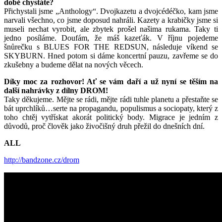
době chystáte?
Přichystali jsme „Anthology“. Dvojkazetu a dvojcédéčko, kam jsme
narvali všechno, co jsme doposud nahráli. Kazety a krabičky jsme si
museli nechat vyrobit, ale zbytek prošel našima rukama. Taky ti
jedno posíláme. Doufám, že máš kazeťák. V říjnu pojedeme
šnůrečku s BLUES FOR THE REDSUN, následuje víkend se
SKYBURN. Hned potom si dáme koncertní pauzu, zavřeme se do
zkušebny a budeme dělat na nových věcech.
Díky moc za rozhovor! Ať se vám daří a už nyní se těším na
další nahrávky z dílny DROM!
Taky děkujeme. Mějte se rádi, mějte rádi tuhle planetu a přestaňte se
bát uprchlíků…serte na propagandu, populismus a sociopaty, který z
toho chtěj vytřískat akorát politický body. Migrace je jedním z
důvodů, proč člověk jako živočišný druh přežil do dnešních dní.
ALL
http://bandzone.cz/drom