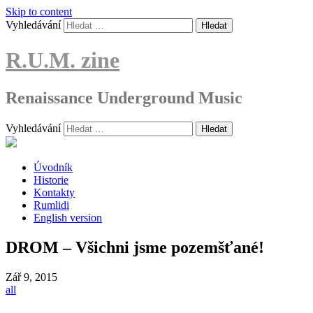
Skip to content
Vyhledávání
R.U.M. zine
Renaissance Underground Music
Vyhledávání
Úvodník
Historie
Kontakty
Rumlidi
English version
DROM – Všichni jsme pozemšťané!
Zář
9, 2015
all