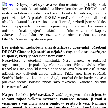
Dobývají svět stylově a ve stínu ostatních kapel. Nějak tak
bych popsal subjektivní náhled na libereckou formaci DROM, které
se daří osobitým způsobem kličkovat v brankách hardcoru, doomu a
post-metalu též. A protože DROM v nedávné době podnikli hned
několik pikantních cest za hranice naší země, rozhodl jsem se kluky
trochu vyzpovídat, přičemž opravdovým fandům by neměla
uniknout témata spojená s aktuálním děním v samotné kapele.
Zároveň připomínám, že rozhovor je dílem celého kolektivu
DROM. Není nad společnou práci!
Lze nějakým způsobem charakterizovat dosavadní působení
DROM? Cítíte se být součástí nějaké scény, anebo se považujete
za spolek, který je víceméně nezávislý?
Nezávislost je utopický konstrukt. Naše planeta je pulzující
organismus, kde je prakticky vše propojeno. Vše souvisí se vším.
Každý náš krok spouští řetězec na sebe navazujících událostí. A tyto
události pak ovlivňují životy dalších. Takže ano, jsme součástí.
Součástí kolektivu kolem baru Azyl, součástí české hardcoreové a
punkové scény, součástí života jako takového. Nakonec, všichni
jsme pozemšťané.
Na první otázku ještě navážu. Z vašeho projevu mám dojem, že
se vám zajídá veškerá svérázná komerce, nemáte ji rádi a
víceméně z vás cítím jakýsi punkový přístup k věci. Nicméně
punk, metal, hard core… i to jsou dnes žánry, které byznysu