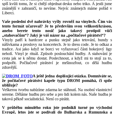
spíš kvůli tomu, že si chtějí objednat desku nebo triko. A jestli jsme
známější v zahraničí, to nevíme. Nejvíc známejch máme pořád v
Liberci.
Vaše poslední dvě nahrávky vyšly rovněž na vinylech. Čím vás
tento formát učaroval? Je to především svou velikostí/krásou,
anebo berete tento nosič jako takový protipól vůči
„stahovačům“? Jaký je váš názor na „počítačové pirátství“?
Vinyly patří k hardcore a punku stejně jako tetování, bundy s
nášivkama a proslovy na koncertech. Je to dress code. Je to odkaz a
tradice. Asi jako když se borci ve vyřazovací části hokejový ligy
neholí. Vinyl je rituál. Způsob poslouchání hudby. A stahování je
cesta jak se k němu dostat. Poslechnout, a když mi to stojí za to,
podpořit. Počítačové pirátství je mršinozřout, co dělá hudbu
zdravější.
A ještě jedna doplňující otázka. Domníváte se,
že počítačové pirátství kapele typu DROM pomáhá, či spíše
ubližuje?
Veškerou tvorbu nabízíme zdarma ke stáhnutí. Na osobní vlastnictví
sereme. Děláme hudbu pro sebe a pro lidi kolem nás. Naše hudba je
taková pěkně socialistická. Není co pirátit.
V průběhu minulého roku jste podnikli turné po východní
Evropě, letos jste se podívali do Bulharska a Rumunska a