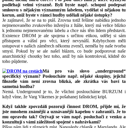
podléhají velmi výrazně. Byli byste např. schopni podepsat
smlouvu s nějakým významným labelem, vydělat si nějakou tu
korun, aniž byste v rámci hudby udělali nějaké ústupky?
Je zajímavé, že se na to ptáš. Zrovna totiž řešíme nabídku jednoho
nejmenovaného zvukového inženýra z Itálie, který má velice blízko
k jednomu nejmenovanému labelu a chce nás těm lidem představit.
Existence DROM je ale spojena s určitou etikou, udělej si sám
přístupem a vášní pro věci, který nevynáší. Kdybychom měli
ustupovat v našich záměrech někomu zvenčí, neměla by naše tvorba
smysl. Pokud by se ale našel blázen, co bude podporovat naše
anarchistický choutky bez toho, aniž by nás kontroloval, klidně do
toho půjdeme.
Má pro vás slovo „underground“
specifický význam? Posloucháte např. nějaké skupiny, jejichž
filozofie vám není zrovna blízká, ale zkrátka vás baví ta
samotná hudba?
Nemá. Underground je to, že všichni posloucháme BURZUM i
když víme, že Varg Vikernes je pošahanej fašistickej kripl.
Když takhle zpovzdálí pozoruji činnost DROM, přijde mi, že
jste mnohem známější a uznávanější kapelou v zahraničí. Je to
mu opravdu tak? Ozývají se vám např. posluchači z venku a
konzultují s vámi záležitosti spojené s nahrávkami?
Píšou nám lidi z různejch míst. Naposledy chlapík z Marylandu. Ale