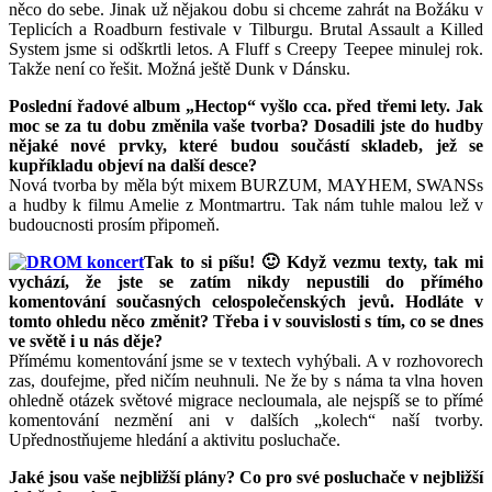
něco do sebe. Jinak už nějakou dobu si chceme zahrát na Božáku v
Teplicích a Roadburn festivale v Tilburgu. Brutal Assault a Killed
System jsme si odškrtli letos. A Fluff s Creepy Teepee minulej rok.
Takže není co řešit. Možná ještě Dunk v Dánsku.
Poslední řadové album „Hectop“ vyšlo cca. před třemi lety. Jak
moc se za tu dobu změnila vaše tvorba? Dosadili jste do hudby
nějaké nové prvky, které budou součástí skladeb, jež se
kupříkladu objeví na další desce?
Nová tvorba by měla být mixem BURZUM, MAYHEM, SWANSs
a hudby k filmu Amelie z Montmartru. Tak nám tuhle malou lež v
budoucnosti prosím připomeň.
Tak to si píšu! 🙂 Když vezmu texty, tak mi
vychází, že jste se zatím nikdy nepustili do přímého
komentování současných celospolečenských jevů. Hodláte v
tomto ohledu něco změnit? Třeba i v souvislosti s tím, co se dnes
ve světě i u nás děje?
Přímému komentování jsme se v textech vyhýbali. A v rozhovorech
zas, doufejme, před ničím neuhnuli. Ne že by s náma ta vlna hoven
ohledně otázek světové migrace necloumala, ale nejspíš se to přímé
komentování nezmění ani v dalších „kolech“ naší tvorby.
Upřednostňujeme hledání a aktivitu posluchače.
Jaké jsou vaše nejbližší plány? Co pro své posluchače v nejbližší