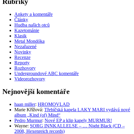
Rubriky
Ankety a komentáře
Články
Hudba našich otců
Kazetománie
Klasik
Metal Mondóka
Nezařazené
Novinky
Recenze
Reporty
Rozhovory
Undergroundové ABC komentáře
Videorozhovory
Nejnovější komentáře
haan miller
:
HROMOVLAD
Marie Křížová
:
Třebíčská kapela LAKY MARI vydává nové
album „Kind (of) Mind“
Pedro Murmur
:
Nové EP a klip kapely MURMUR!
Wayne
:
SORG INNKALLELSE – … Night Black (CD –
2008, Hexenreich records)