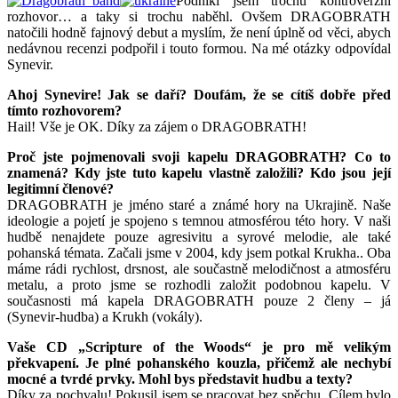
Podnikl jsem trochu kontroverzní
rozhovor… a taky si trochu naběhl. Ovšem DRAGOBRATH
natočili hodně fajnový debut a myslím, že není úplně od věci, abych
nedávnou recenzi podpořil i touto formou. Na mé otázky odpovídal
Synevir.
Ahoj Synevire! Jak se daří? Doufám, že se cítíš dobře před
tímto rozhovorem?
Hail! Vše je OK. Díky za zájem o DRAGOBRATH!
Proč jste pojmenovali svoji kapelu DRAGOBRATH? Co to
znamená? Kdy jste tuto kapelu vlastně založili? Kdo jsou její
legitimní členové?
DRAGOBRATH je jméno staré a známé hory na Ukrajině. Naše
ideologie a pojetí je spojeno s temnou atmosférou této hory. V naši
hudbě nenajdete pouze agresivitu a syrové melodie, ale také
pohanská témata. Začali jsme v 2004, kdy jsem potkal Krukha.. Oba
máme rádi rychlost, drsnost, ale součastně melodičnost a atmosféru
metalu, a proto jsme se rozhodli založit podobnou kapelu. V
současnosti má kapela DRAGOBRATH pouze 2 členy – já
(Synevir-hudba) a Krukh (vokály).
Vaše CD „Scripture of the Woods“ je pro mě velikým
překvapení. Je plné pohanského kouzla, přičemž ale nechybí
mocné a tvrdé prvky. Mohl bys představit hudbu a texty?
Díky za pochvalu! Pokusil jsem se pracovat bez spěchu. Cílem bylo