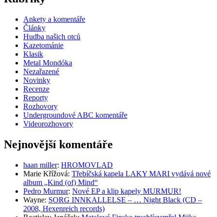
Ankety a komentáře
Články
Hudba našich otců
Kazetománie
Klasik
Metal Mondóka
Nezařazené
Novinky
Recenze
Reporty
Rozhovory
Undergroundové ABC komentáře
Videorozhovory
Nejnovější komentáře
haan miller
:
HROMOVLAD
Marie Křížová
:
Třebíčská kapela LAKY MARI vydává nové
album „Kind (of) Mind“
Pedro Murmur
:
Nové EP a klip kapely MURMUR!
Wayne
:
SORG INNKALLELSE – … Night Black (CD –
2008, Hexenreich records)