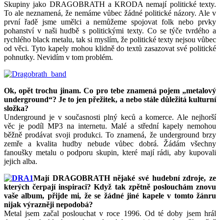
Skupiny jako DRAGOBRATH a KRODA nemají politické texty.
To ale neznamená, že nemáme vůbec žádné politické názory. Ale v
první řadě jsme umělci a nemůžeme spojovat folk nebo prvky
pohanství v naši hudbě s politickými texty. Co se týče tvrdého a
rychlého black metalu, tak si myslím, že politické texty nejsou vůbec
od věci. Tyto kapely mohou klidně do textů zasazovat své politické
pohnutky. Nevidím v tom problém.
Ok, opět trochu jinam. Co pro tebe znamená pojem „metalový
underground“? Je to jen přežitek, a nebo stále důležitá kulturní
složka?
Underground je v současnosti plný keců a komerce. Ale nejhorší
věc je podíl MP3 na internetu. Malé a střední kapely nemohou
běžně prodávat svoji produkci. To znamená, že underground brzy
zemře a kvalita hudby nebude vůbec dobrá. Žádám všechny
fanoušky metalu o podporu skupin, které mají rádi, aby kupovali
jejich alba.
Mají DRAGOBRATH nějaké své hudební zdroje, ze
kterých čerpají inspiraci? Když tak zpětně poslouchám znovu
vaše album, přijde mi, že se žádné jiné kapele v tomto žánru
nijak výrazněji nepodobá?
Metal jsem začal poslouchat v roce 1996. Od té doby jsem hrál