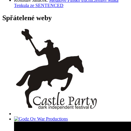
Rostislav Janáček
:
Metalové Finsko truchlí:zemřel Miika
Tenkula ze SENTENCED
Spřátelené weby