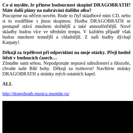
Co si myslíte, že přinese budoucnost skupině DRAGOBRATH?
Máte další plány na nahrávání dalšího alba?
Pracujeme na něčem novém. Bude to čtyř skladbové mini CD, nebo
si to rozdělíme s jinou skupinou. Hudba DRAGOBRATH se
postupně stává mnohem složitější a také atmosféričtější. Nové
skladby budou více ve středním tempu. V každém případě však
budou mnohem temnější a chladnější. Z naši hudby dýchají
Karpaty!.
Děkuji za trpělivost při odpovídání na moje otázky. Přeji hodně
štěstí v budoucích časech…
Zůstaňte sami sebou. Nepodporujte nepravá náboženství a filozofie,
chvalte naše Bílé bohy. Děkuji za rozhovor! Navštivte stránky
DRAGOBRATH a stránky mých ostatních kapel.
ALL
http://dragobrath.musica.mustdie.ru/