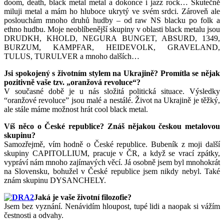
doom, death, black metal metal a dokonce i jazz rock… Skutečně
miluji metal a mám ho hluboce ukrytý ve svém srdci. Zároveň ale
poslouchám mnoho druhů hudby – od raw NS blacku po folk a
ethno hudbu. Moje neoblíbenější skupiny v oblasti black metalu jsou
DRUDKH, KHOLD, NEGURA BUNGET, ABSURD, 1349,
BURZUM, KAMPFAR, HEIDEVOLK, GRAVELAND,
TULUS, TURULVER a mnoho dalších…
Jsi spokojený s životním stylem na Ukrajině? Promítla se nějak
pozitivně vaše tzv. „oranžová revoluce“?
V současné době je u nás složitá politická situace. Výsledky
“oranžové revoluce” jsou malé a nestálé. Život na Ukrajině je těžký,
ale stále máme možnost hrát cool black metal.
Víš něco o České republice? Znáš nějakou českou metalovou
skupinu?
Samozřejmě, vím hodně o České republice. Bubeník z moji další
skupiny CAPITOLLIUM, pracuje v ČR, a když se vrací zpátky,
vypráví nám mnoho zajímavých věcí. Já osobně jsem byl mnohokrát
na Slovensku, bohužel v České republice jsem nikdy nebyl. Také
znám skupinu DYSANCHELY.
Jaká je vaše životní filozofie?
Jsem bez vyznání. Nenávidím hloupost, tupé lidi a naopak si vážím
čestnosti a odvahy.