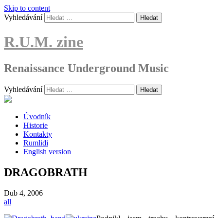
Skip to content
Vyhledávání
R.U.M. zine
Renaissance Underground Music
Vyhledávání
Úvodník
Historie
Kontakty
Rumlidi
English version
DRAGOBRATH
Dub
4, 2006
all