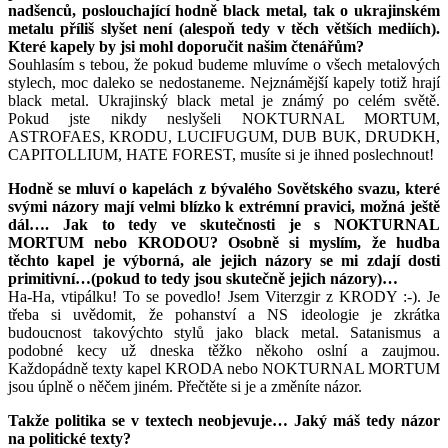
nadšenců, poslouchající hodně black metal, tak o ukrajinském
metalu příliš slyšet není (alespoň tedy v těch větších mediích).
Které kapely by jsi mohl doporučit našim čtenářům?
Souhlasím s tebou, že pokud budeme mluvíme o všech metalových
stylech, moc daleko se nedostaneme. Nejznámější kapely totiž hrají
black metal. Ukrajinský black metal je známý po celém světě.
Pokud jste nikdy neslyšeli NOKTURNAL MORTUM,
ASTROFAES, KRODU, LUCIFUGUM, DUB BUK, DRUDKH,
CAPITOLLIUM, HATE FOREST, musíte si je ihned poslechnout!
Hodně se mluví o kapelách z bývalého Sovětského svazu, které
svými názory mají velmi blízko k extrémní pravici, možná ještě
dál…. Jak to tedy ve skutečnosti je s NOKTURNAL
MORTUM nebo KRODOU? Osobně si myslím, že hudba
těchto kapel je výborná, ale jejich názory se mi zdají dosti
primitivní…(pokud to tedy jsou skutečně jejich názory)…
Ha-Ha, vtipálku! To se povedlo! Jsem Viterzgir z KRODY :-). Je
třeba si uvědomit, že pohanství a NS ideologie je zkrátka
budoucnost takovýchto stylů jako black metal. Satanismus a
podobné kecy už dneska těžko někoho oslní a zaujmou.
Každopádně texty kapel KRODA nebo NOKTURNAL MORTUM
jsou úplně o něčem jiném. Přečtěte si je a změníte názor.
Takže politika se v textech neobjevuje… Jaký máš tedy názor
na politické texty?