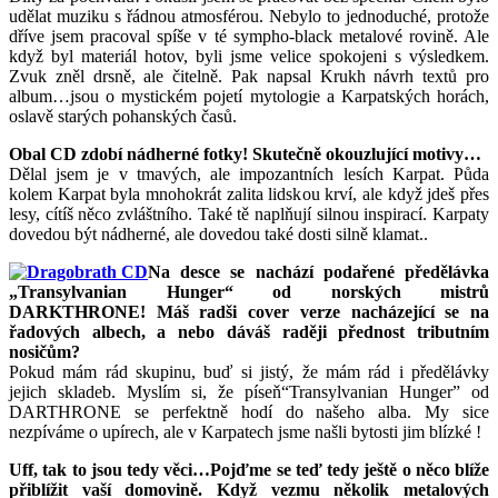
udělat muziku s řádnou atmosférou. Nebylo to jednoduché, protože
dříve jsem pracoval spíše v té sympho-black metalové rovině. Ale
když byl materiál hotov, byli jsme velice spokojeni s výsledkem.
Zvuk zněl drsně, ale čitelně. Pak napsal Krukh návrh textů pro
album…jsou o mystickém pojetí mytologie a Karpatských horách,
oslavě starých pohanských časů.
Obal CD zdobí nádherné fotky! Skutečně okouzlující motivy…
Dělal jsem je v tmavých, ale impozantních lesích Karpat. Půda
kolem Karpat byla mnohokrát zalita lidskou krví, ale když jdeš přes
lesy, cítíš něco zvláštního. Také tě naplňují silnou inspirací. Karpaty
dovedou být nádherné, ale dovedou také dosti silně klamat..
Na desce se nachází podařené předělávka
„Transylvanian Hunger“ od norských mistrů
DARKTHRONE! Máš radši cover verze nacházející se na
řadových albech, a nebo dáváš raději přednost tributním
nosičům?
Pokud mám rád skupinu, buď si jistý, že mám rád i předělávky
jejich skladeb. Myslím si, že píseň“Transylvanian Hunger” od
DARTHRONE se perfektně hodí do našeho alba. My sice
nezpíváme o upírech, ale v Karpatech jsme našli bytosti jim blízké !
Uff, tak to jsou tedy věci…Pojďme se teď tedy ještě o něco blíže
přiblížit vaší domovině. Když vezmu několik metalových