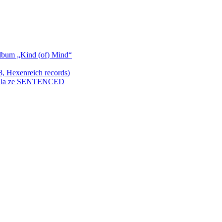
bum „Kind (of) Mind“
Hexenreich records)
enkula ze SENTENCED