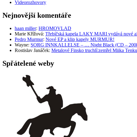
Videorozhovory
Nejnovější komentáře
haan miller
:
HROMOVLAD
Marie Křížová
:
Třebíčská kapela LAKY MARI vydává nové al
Pedro Murmur
:
Nové EP a klip kapely MURMUR!
Wayne
:
SORG INNKALLELSE – … Night Black (CD – 2008, 
Rostislav Janáček
:
Metalové Finsko truchlí:zemřel Miika T
Spřátelené weby