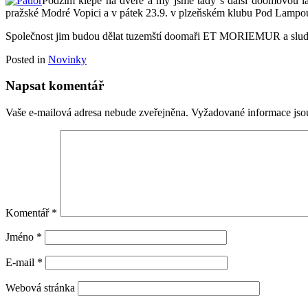
Podzim klepe na dveře a my jsme tady s další doomovou 
pražské Modré Vopici a v pátek 23.9. v plzeňském klubu Pod Lampo
Společnost jim budou dělat tuzemští doomaři ET MORIEMUR a sl
Posted in
Novinky
Napsat komentář
Vaše e-mailová adresa nebude zveřejněna.
Vyžadované informace js
Komentář
*
Jméno
*
E-mail
*
Webová stránka