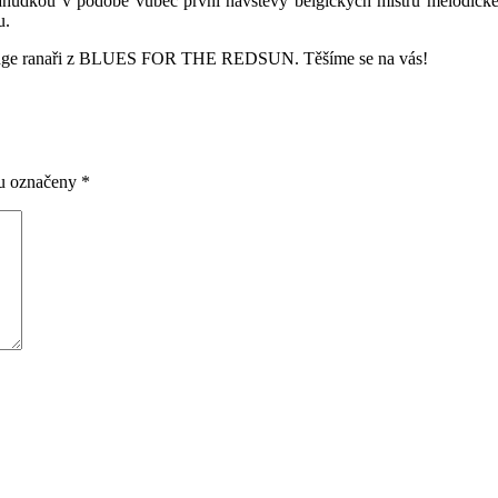
lahůdkou v podobě vůbec první návštěvy belgických mistrů melodi
u.
udge ranaři z BLUES FOR THE REDSUN. Těšíme se na vás!
ou označeny
*