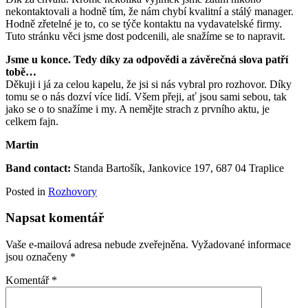
nekontaktovali a hodně tím, že nám chybí kvalitní a stálý manager.
Hodně zřetelné je to, co se týče kontaktu na vydavatelské firmy.
Tuto stránku věci jsme dost podcenili, ale snažíme se to napravit.
Jsme u konce. Tedy díky za odpov
ědi a závěreč
ná slova pat
ří
tobě…
Děkuji i já za celou kapelu, že jsi si nás vybral pro rozhovor. Díky
tomu se o nás dozví více lidí. Všem přeji, ať jsou sami sebou, tak
jako se o to snažíme i my. A nemějte strach z prvního aktu, je
celkem fajn.
Martin
Band contact:
Standa Bartošík, Jankovice 197, 687 04 Traplice
Posted in
Rozhovory
Napsat komentář
Vaše e-mailová adresa nebude zveřejněna.
Vyžadované informace
jsou označeny
*
Komentář
*