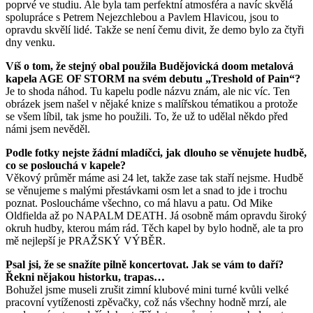
poprvé ve studiu. Ale byla tam perfektní atmosféra a navíc skvělá
spolupráce s Petrem Nejezchlebou a Pavlem Hlavicou, jsou to
opravdu skvělí lidé. Takže se není čemu divit, že demo bylo za čtyři
dny venku.
Víš o tom, že stejný obal použila Bud
ějovická doom metalová
kapela AGE OF STORM na svém debutu „Treshold
of Pain“?
Je to shoda náhod. Tu kapelu podle názvu znám, ale nic víc. Ten
obrázek jsem našel v n
ějaké knize s malířskou tématikou a protože
se všem líbil, tak jsme ho použili. To, že už to udělal někdo před
námi jsem nevěděl.
Podle fotky nejste žádní mladí
č
ci, jak dlouho se v
ěnujete hudbě,
co se poslouchá v kapele?
Věkový průměr máme asi 24 let, takže zase tak staří nejsme. Hudbě
se věnujeme s malými přestávkami osm let a snad to jde i trochu
poznat. Posloucháme všechno, co má hlavu a patu. Od Mike
Oldfielda až po NAPALM DEATH. Já osobně mám opravdu široký
okruh hudby, kterou mám rád. Těch kapel by bylo hodně, ale ta pro
mě nejlepší je PRAŽSKÝ VÝBĚR.
Psal jsi, že se snažíte piln
ě koncertovat. Jak se vám to daří?
Řekni nějakou historku, trapas…
Bohužel jsme museli zrušit zimní klubové mini turné kvůli velké
pracovní vytíženosti zpěvačky, což nás všechny hodně mrzí, ale