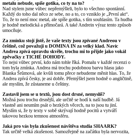
metalu nebude, spíše gotika, co ty na to?
Nad stylem jsme v
ůbec nepřemýšleli, bylo to všechno spontánní.
Každý do toho dal něco ze sebe, no a to, co vzniklo je „První akt“.
To, že to není moc metal, ale spíše gotika, s tím souhlasím. Ta hudba
je hodně melodická a přímoč
ará. A také Andrein výraz tento zp
ůsob
umocňuje.
Za zmínku stojí jist
ě, že vaše texty jsou zpívané Andreou v
č
eštin
ě, což považuji u DOMINA IN za velký klad. Navíc
Andrea zpívá opravdu skvěle, trochu mi to přijde jako vokál
zpěvač
ky z TICHÉ DOHODY.
To nejsi v
ůbec první, kdo nám tohle říká. Pomalu v každé recenzi o
tom byla zmínka. Andrea má trochu podobnou barvu hlasu jako
Blanka Šrůmová, ale kvůli tomu přece nebudeme měnit hlas. To, že
Andrea zpívá č
esky, je asi dob
ře. Přemýšlel jsem hodně o anglič
tin
ě,
ale myslím, že zůstaneme u č
eštiny.
Zastavil jsem se u text
ů, jsou dost drsné, nemyslíš?
Možná jsou trochu drsnější, ale určitě se hodí k naší hudbě. Já
vlastně ani neumím psát o hezkých věcech, na to jsou tu jiní.
Myslím si, že ty texty v sobě skrývají hodně pocitů a vytváří
takovou hezkou temnou atmosféru.
Jaká pro vás byla zkušenost návšt
ěva studia SHAARK?
Tak určitě velká zkušenost. Samozřejmě na začátku byla nervozita,