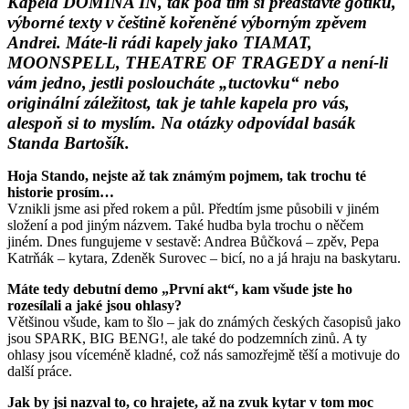
Kapela DOMINA IN, tak pod tím si p
ředstavte gotiku,
výborné texty v č
eštin
ě kořeněné výborným zpěvem
Andrei. Máte-li rádi kapely jako TIAMAT,
MOONSPELL, THEATRE OF TRAGEDY a není-li
vám jedno, jestli posloucháte „tuctovku“ nebo
originální záležitost, tak je tahle kapela pro vás,
alespoň si to myslím. Na otázky odpovídal basák
Standa Bartošík.
Hoja Stando, nejste až tak známým pojmem, tak trochu té
historie prosím…
Vznikli jsme asi p
řed rokem a půl. Předtím jsme působili v jiném
složení a pod jiným názvem. Také hudba byla trochu o něč
em
jiném. Dnes fungujeme v sestav
ě: Andrea Bůč
ková – zp
ěv, Pepa
Katrňák – kytara, Zdeněk Surovec – bicí, no a já hraju na baskytaru.
Máte tedy debutní demo „První akt“, kam všude jste ho
rozesílali a jaké jsou ohlasy?
V
ětšinou všude, kam to šlo – jak do známých č
eských
č
asopis
ů jako
jsou SPARK, BIG BENG!, ale také do podzemních zinů. A ty
ohlasy jsou víceméně kladné, což nás samozřejmě těší a motivuje do
další práce.
Jak by jsi nazval to, co hrajete, až na zvuk kytar v tom moc