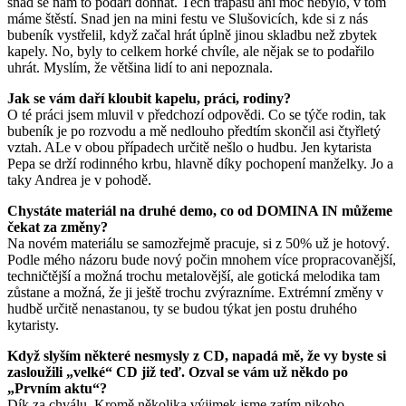
snad se nám to podaří dohnat. Těch trapasů ani moc nebylo, v tom
máme štěstí. Snad jen na mini festu ve Slušovicích, kde si z nás
bubeník vystřelil, když začal hrát úplně jinou skladbu než zbytek
kapely. No, byly to celkem horké chvíle, ale nějak se to podařilo
uhrát. Myslím, že většina lidí to ani nepoznala.
Jak se vám da
ří kloubit kapelu, práci, rodiny?
O té práci jsem mluvil v předchozí odpovědi. Co se týče rodin, tak
bubeník je po rozvodu a mě nedlouho předtím skončil asi čtyřletý
vztah. ALe v obou případech určitě nešlo o hudbu. Jen kytarista
Pepa se drží rodinného krbu, hlavně díky pochopení manželky. Jo a
taky Andrea je v pohodě.
Chystáte materiál na druhé demo, co od DOMINA IN m
ůžeme
č
ekat za zm
ěny?
Na novém materiálu se samozřejmě pracuje, si z 50% už je hotový.
Podle mého názoru bude nový počin mnohem více propracovanější,
techničtější a možná trochu metalovější, ale gotická melodika tam
zůstane a možná, že ji ještě trochu zvýrazníme. Extrémní změny v
hudbě určitě nenastanou, ty se budou týkat jen postu druhého
kytaristy.
Když slyším n
ěkteré nesmysly z CD, napadá mě, že vy byste si
zasloužili „velké“ CD již teď. Ozval se vám už někdo po
„Prvním aktu“?
Dík za chválu. Kromě několika výjimek jsme zatím nikoho