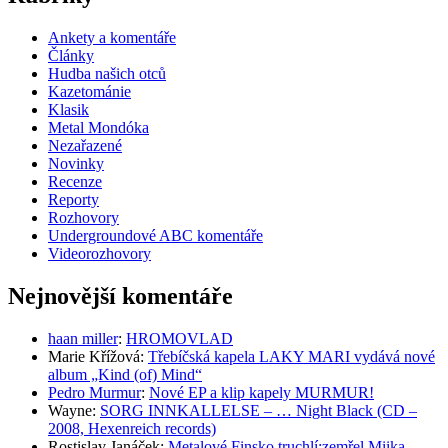
Ankety a komentáře
Články
Hudba našich otců
Kazetománie
Klasik
Metal Mondóka
Nezařazené
Novinky
Recenze
Reporty
Rozhovory
Undergroundové ABC komentáře
Videorozhovory
Nejnovější komentáře
haan miller
:
HROMOVLAD
Marie Křížová
:
Třebíčská kapela LAKY MARI vydává nové
album „Kind (of) Mind“
Pedro Murmur
:
Nové EP a klip kapely MURMUR!
Wayne
:
SORG INNKALLELSE – … Night Black (CD –
2008, Hexenreich records)
Rostislav Janáček
:
Metalové Finsko truchlí:zemřel Miika