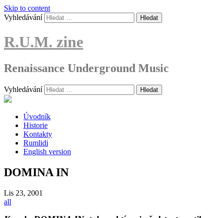
Skip to content
Vyhledávání
R.U.M. zine
Renaissance Underground Music
Vyhledávání
Úvodník
Historie
Kontakty
Rumlidi
English version
DOMINA IN
Lis
23, 2001
all