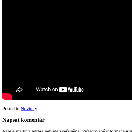
Posted in
Novinky
Napsat komentář
Vaše e-mailová adresa nebude zveřejněna.
Vyžadované informace js