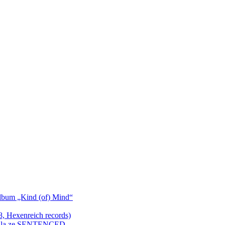
bum „Kind (of) Mind“
Hexenreich records)
enkula ze SENTENCED