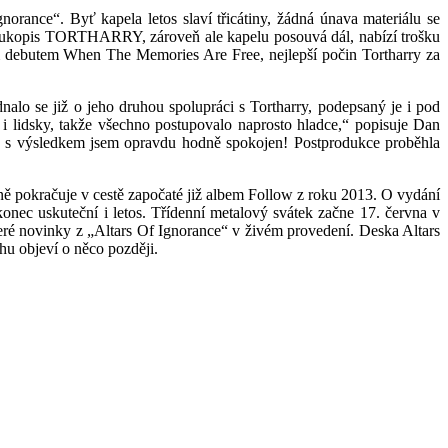
ance“. Byť kapela letos slaví třicátiny, žádná únava materiálu se
ý rukopis TORTHARRY, zároveň ale kapelu posouvá dál, nabízí trošku
m debutem When The Memories Are Free, nejlepší počin Tortharry za
lo se již o jeho druhou spolupráci s Tortharry, podepsaný je i pod
 i lidsky, takže všechno postupovalo naprosto hladce,“ popisuje Dan
i a s výsledkem jsem opravdu hodně spokojen! Postprodukce proběhla
ně pokračuje v cestě započaté již albem Follow z roku 2013. O vydání
konec uskuteční i letos. Třídenní metalový svátek začne 17. června v
ré novinky z „Altars Of Ignorance“ v živém provedení. Deska Altars
hu objeví o něco později.