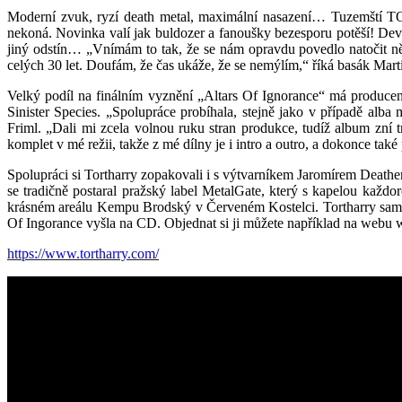
Moderní zvuk, ryzí death metal, maximální nasazení… Tuzemští TOR
nekoná. Novinka valí jak buldozer a fanoušky bezesporu potěší! De
jiný odstín… „Vnímám to tak, že se nám opravdu povedlo natočit n
celých 30 let. Doufám, že čas ukáže, že se nemýlím,“ říká basák Mar
Velký podíl na finálním vyznění „Altars Of Ignorance“ má producen
Sinister Species. „Spolupráce probíhala, stejně jako v případě alb
Friml. „Dali mi zcela volnou ruku stran produkce, tudíž album zní
komplet v mé režii, takže z mé dílny je i intro a outro, a dokonce také
Spolupráci si Tortharry zopakovali i s výtvarníkem Jaromírem Deathe
se tradičně postaral pražský label MetalGate, který s kapelou každo
krásném areálu Kempu Brodský v Červeném Kostelci. Tortharry samoz
Of Ingorance vyšla na CD. Objednat si ji můžete například na webu ww
https://www.tortharry.com/