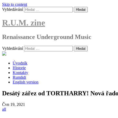
Skip to content
Vyhledávání
R.U.M. zine
Renaissance Underground Music
Vyhledávání
Úvodník
Historie
Kontakty
Rumlidi
English version
Desátý zářez od TORTHARRY! Nová řadovk
Čvn
19, 2021
all