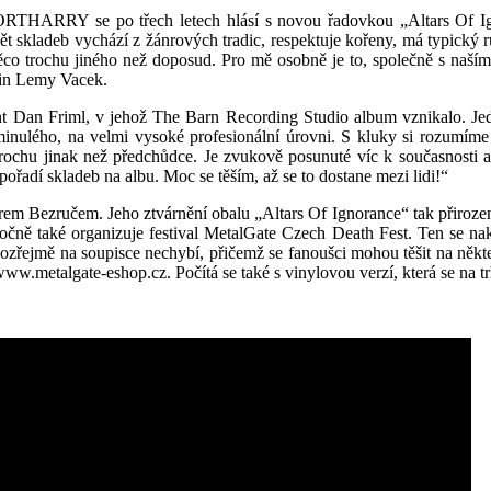
THARRY se po třech letech hlásí s novou řadovkou „Altars Of Ignor
vět skladeb vychází z žánrových tradic, respektuje kořeny, má typick
ěco trochu jiného než doposud. Pro mě osobně je to, společně s naší
tin Lemy Vacek.
t Dan Friml, v jehož The Barn Recording Studio album vznikalo. Jedna
a minulého, na velmi vysoké profesionální úrovni. S kluky si rozumíme
 trochu jinak než předchůdce. Je zvukově posunuté víc k současnost
 pořadí skladeb na albu. Moc se těším, až se to dostane mezi lidi!“
rem Bezručem. Jeho ztvárnění obalu „Altars Of Ignorance“ tak přiroze
ročně také organizuje festival MetalGate Czech Death Fest. Ten se na
řejmě na soupisce nechybí, přičemž se fanoušci mohou těšit na někte
w.metalgate-eshop.cz. Počítá se také s vinylovou verzí, která se na tr