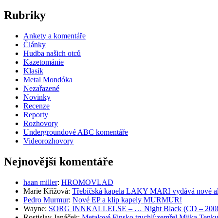
Rubriky
Ankety a komentáře
Články
Hudba našich otců
Kazetománie
Klasik
Metal Mondóka
Nezařazené
Novinky
Recenze
Reporty
Rozhovory
Undergroundové ABC komentáře
Videorozhovory
Nejnovější komentáře
haan miller
:
HROMOVLAD
Marie Křížová
:
Třebíčská kapela LAKY MARI vydává nové al
Pedro Murmur
:
Nové EP a klip kapely MURMUR!
Wayne
:
SORG INNKALLELSE – … Night Black (CD – 2008, 
Rostislav Janáček
:
Metalové Finsko truchlí:zemřel Miika T