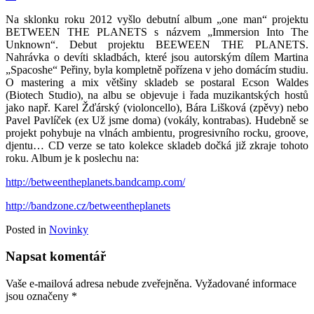
Na sklonku roku 2012 vyšlo debutní album „one man“ projektu
BETWEEN THE PLANETS s názvem „Immersion Into The
Unknown“. Debut projektu BEEWEEN THE PLANETS.
Nahrávka o devíti skladbách, které jsou autorským dílem Martina
„Spacoshe“ Peřiny, byla kompletně pořízena v jeho domácím studiu.
O mastering a mix většiny skladeb se postaral Ecson Waldes
(Biotech Studio), na albu se objevuje i řada muzikantských hostů
jako např. Karel Žďárský (violoncello), Bára Lišková (zpěvy) nebo
Pavel Pavlíček (ex Už jsme doma) (vokály, kontrabas). Hudebně se
projekt pohybuje na vlnách ambientu, progresivního rocku, groove,
djentu… CD verze se tato kolekce skladeb dočká již zkraje tohoto
roku. Album je k poslechu na:
http://betweentheplanets.bandcamp.com/
http://bandzone.cz/betweentheplanets
Posted in
Novinky
Napsat komentář
Vaše e-mailová adresa nebude zveřejněna.
Vyžadované informace
jsou označeny
*