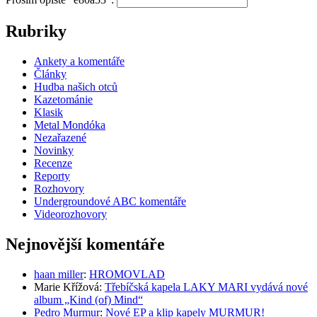
Rubriky
Ankety a komentáře
Články
Hudba našich otců
Kazetománie
Klasik
Metal Mondóka
Nezařazené
Novinky
Recenze
Reporty
Rozhovory
Undergroundové ABC komentáře
Videorozhovory
Nejnovější komentáře
haan miller
:
HROMOVLAD
Marie Křížová
:
Třebíčská kapela LAKY MARI vydává nové
album „Kind (of) Mind“
Pedro Murmur
:
Nové EP a klip kapely MURMUR!