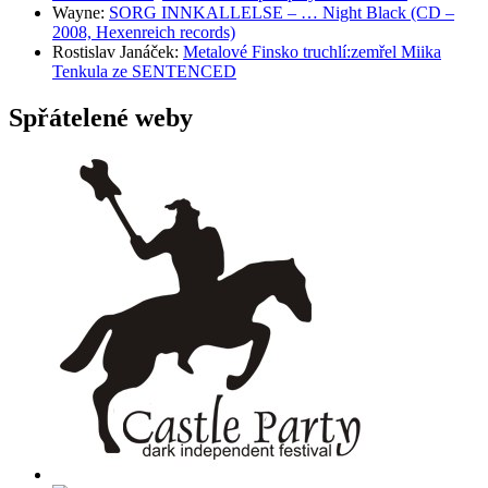
Wayne
:
SORG INNKALLELSE – … Night Black (CD –
2008, Hexenreich records)
Rostislav Janáček
:
Metalové Finsko truchlí:zemřel Miika
Tenkula ze SENTENCED
Spřátelené weby