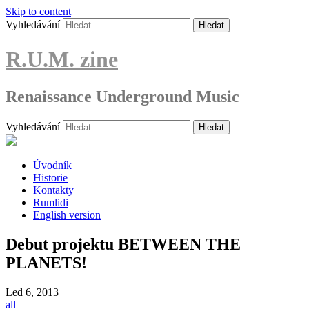
Skip to content
Vyhledávání
R.U.M. zine
Renaissance Underground Music
Vyhledávání
Úvodník
Historie
Kontakty
Rumlidi
English version
Debut projektu BETWEEN THE
PLANETS!
Led
6, 2013
all