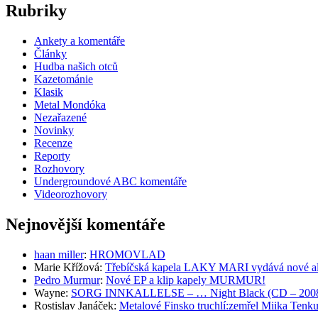
Rubriky
Ankety a komentáře
Články
Hudba našich otců
Kazetománie
Klasik
Metal Mondóka
Nezařazené
Novinky
Recenze
Reporty
Rozhovory
Undergroundové ABC komentáře
Videorozhovory
Nejnovější komentáře
haan miller
:
HROMOVLAD
Marie Křížová
:
Třebíčská kapela LAKY MARI vydává nové al
Pedro Murmur
:
Nové EP a klip kapely MURMUR!
Wayne
:
SORG INNKALLELSE – … Night Black (CD – 2008, 
Rostislav Janáček
:
Metalové Finsko truchlí:zemřel Miika T