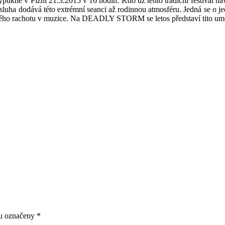
ypukne v Plzni 21.3.2015 v 16 hodin. Kdo už tento tradiční festival n
luha dodává této extrémní seanci až rodinnou atmosféru. Jedná se o j
ného rachotu v muzice. Na DEADLY STORM se letos představí tito umě
ou označeny
*