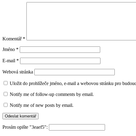
Komentář
*
Jméno
*
E-mail
*
Webová stránka
Uložit do prohlížeče jméno, e-mail a webovou stránku pro budou
Notify me of follow-up comments by email.
Notify me of new posts by email.
Prosím opište "3eaef5":