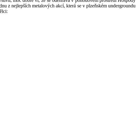
avštívil, moc dobře ví, že se odehrává v pohodovém prostředí Hospody
ednu z nejlepších metalových akcí, která se v plzeňském undergroundu
lci: