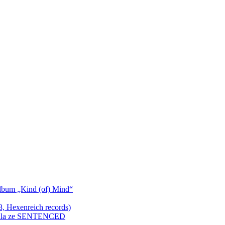
bum „Kind (of) Mind“
Hexenreich records)
enkula ze SENTENCED