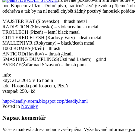
Již deváté pokračování smrtelné bouře v
pod Kopcem v Plzni. Dobré pivo, tradičně skvělý zvuk a příjemná obs
odehrává a tak by na ní neměl chybět žádný poctivý fanoušek pořád
MAJSTER KAT (Slovensko) – thrash metal
RADIATION (Slovensko) – violence/thrash metal
TROLLECH (Plzeň) – lesní black metal
CUTTERED FLESH (Karlovy Vary) – death metal
MALLEPHYR (Rokycany) – black/death metal
1000 BOMBS(Plzeň) – thrash
ANTIGOD(Havířov) – thrash /death
SMASHING DUMPLINGS(Ústí nad Labem) – grind
AVERZE(Žďár nad Sázavou) – thrash punk
info:
kdy: 21.3.2015 v 16 hodin
kde: Hospoda pod Kopcem, Plzeň
vstupné: 250,- kč
http://deadly-storm.blogspot.cz/p/deadly.html
Posted in
Novinky
Napsat komentář
Vaše e-mailová adresa nebude zveřejněna.
Vyžadované informace js