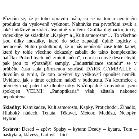
Přiznám se, že je toho opravdu málo, co se na tomto neotřelém
produktu dá vysloveně vytknout. Nahrávka má prvotřídní zvuk a
také imidžově neztrácí absolutně v ničem. Grafika digipacku, texty,
videoklipy ke skladbám „Kapky“ a „Kult samorostu“… To všechno
jsou dílky mozaiky, které do sebe zapadají úplně logicky a
nenuceně. Nutno podotknout, že u nás nepůsobí zase tolik kapel,
které by tohle všechno dokázaly zabalit do takto komplexního
balíčku. Pokud bych měl zmínit „něco“, co mi na nové desce chybí,
pak jsou to výraznější samply. „Industrializace soundu“ se v
průběhu času stala přirozenou součástí DARK GAMBALLE a
dovolím si tvrdit, že toto odvětví by vyškovští opouštět neměli.
Uvidíme, jak s tímto cejchem naloží v budoucnu. Na kotrmelce a
přemety mají patent už dlouhé roky. Každopádně s novinkou jsem
spokojen VELMI! „Panoptikaria“ však zůstala nakonec
nepokořena.
Skladby:
Kamikadze, Kult samorostu, Kapky, Protichodci, Žihadlo,
Hluboký nádech, Tenata, Těkavci, Meteor, Medůza, Netopýr,
Hybrid.
Sestava:
Desed – zpěv; Spajsy – kytara; Deady – kytara, Tom –
baskytara, klávesy; Gothyš – bicí