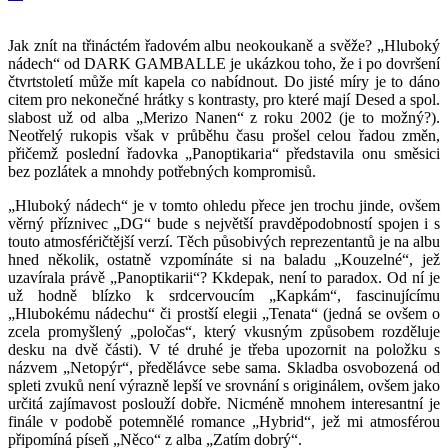
Jak znít na třináctém řadovém albu neokoukaně a svěže? „Hluboký
nádech“ od DARK GAMBALLE je ukázkou toho, že i po dovršení
čtvrtstoletí může mít kapela co nabídnout. Do jisté míry je to dáno
citem pro nekonečné hrátky s kontrasty, pro které mají Desed a spol.
slabost už od alba „Merizo Nanen“ z roku 2002 (je to možný?).
Neotřelý rukopis však v průběhu času prošel celou řadou změn,
přičemž poslední řadovka „Panoptikaria“ představila onu směsici
bez pozlátek a mnohdy potřebných kompromisů.
„Hluboký nádech“ je v tomto ohledu přece jen trochu jinde, ovšem
věrný příznivec „DG“ bude s největší pravděpodobností spojen i s
touto atmosféričtější verzí. Těch působivých reprezentantů je na albu
hned několik, ostatně vzpomínáte si na baladu „Kouzelné“, jež
uzavírala právě „Panoptikarii“? Kkdepak, není to paradox. Od ní je
už hodně blízko k srdcervoucím „Kapkám“, fascinujícímu
„Hlubokému nádechu“ či prostší elegii „Tenata“ (jedná se ovšem o
zcela promyšlený „poločas“, který vkusným způsobem rozděluje
desku na dvě části). V té druhé je třeba upozornit na položku s
názvem „Netopýr“, předělávce sebe sama. Skladba osvobozená od
spleti zvuků není výrazně lepší ve srovnání s originálem, ovšem jako
určitá zajímavost poslouží dobře. Nicméně mnohem interesantní je
finále v podobě potemnělé romance „Hybrid“, jež mi atmosférou
připomíná píseň „Něco“ z alba „Zatím dobrý“.