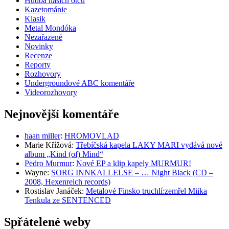
Hudba našich otců
Kazetománie
Klasik
Metal Mondóka
Nezařazené
Novinky
Recenze
Reporty
Rozhovory
Undergroundové ABC komentáře
Videorozhovory
Nejnovější komentáře
haan miller
:
HROMOVLAD
Marie Křížová
:
Třebíčská kapela LAKY MARI vydává nové
album „Kind (of) Mind“
Pedro Murmur
:
Nové EP a klip kapely MURMUR!
Wayne
:
SORG INNKALLELSE – … Night Black (CD –
2008, Hexenreich records)
Rostislav Janáček
:
Metalové Finsko truchlí:zemřel Miika
Tenkula ze SENTENCED
Spřátelené weby