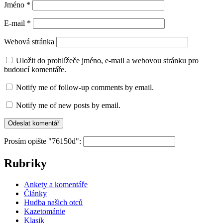
Jméno
*
E-mail
*
Webová stránka
Uložit do prohlížeče jméno, e-mail a webovou stránku pro
budoucí komentáře.
Notify me of follow-up comments by email.
Notify me of new posts by email.
Prosím opište "76150d":
Rubriky
Ankety a komentáře
Články
Hudba našich otců
Kazetománie
Klasik