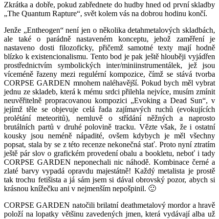
Zkrátka a dobře, pokud zabřednete do hudby hned od první skladby
„The Quantum Rapture“, svět kolem vás na dobrou hodinu končí.
Jenže „Entheogen“ není jen o několika detahmetalových skladbách,
ale také o parádně nastaveném konceptu, jehož zaměření je
nastaveno dosti filozoficky, přičemž samotné texty mají hodně
blízko k existencionalismu. Tento bod je pak ještě hlouběji vyjádřen
prostřednictvím symbolických inter/miniinstrumentálek, jež jsou
víceméně řazeny mezi regulérní kompozice, čímž se stává tvorba
CORPSE GARDEN mnohem naléhavější. Pokud bych měl vybrat
jednu ze skladeb, která k mému srdci přilehla nejvíce, musím zmínit
neuvěřitelně propracovanou kompozici „Evoking a Dead Sun“, v
jejímž těle se objevuje celá řada zajímavých ruchů (evokujících
prolétání meteoritů), nemluvě o střídání něžných a naprosto
brutálních partů v druhé polovině tracku. Vězte však, že i ostatní
kousky jsou neméně nápadité, ovšem kdybych je měl všechny
popsat, stala by se z této recenze nekonečná stať. Proto nyní ztratím
ještě pár slov o grafickém provedení obalu a bookletu, neboť i tady
CORPSE GARDEN neponechali nic náhodě. Kombinace černé a
zlaté barvy vypadá opravdu majestátně! Každý metalista je prostě
tak trochu fetišista a já sám jsem si dával obrovský pozor, abych si
krásnou knížečku ani v nejmenším nepošpinil. 🙂
CORPSE GARDEN natočili brilatní deathmetalový mordor a hravě
položí na lopatky většinu zavedených jmen, která vydávají alba už