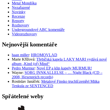
Metal Mondóka
Nezařazené
Novinky
Recenze
Reporty
Rozhovory
Undergroundové ABC komentáře
Videorozhovory
Nejnovější komentáře
haan miller
:
HROMOVLAD
Marie Křížová
:
Třebíčská kapela LAKY MARI vydává nové
album „Kind (of) Mind“
Pedro Murmur
:
Nové EP a klip kapely MURMUR!
Wayne
:
SORG INNKALLELSE – … Night Black (CD –
2008, Hexenreich records)
Rostislav Janáček
:
Metalové Finsko truchlí:zemřel Miika
Tenkula ze SENTENCED
Spřátelené weby