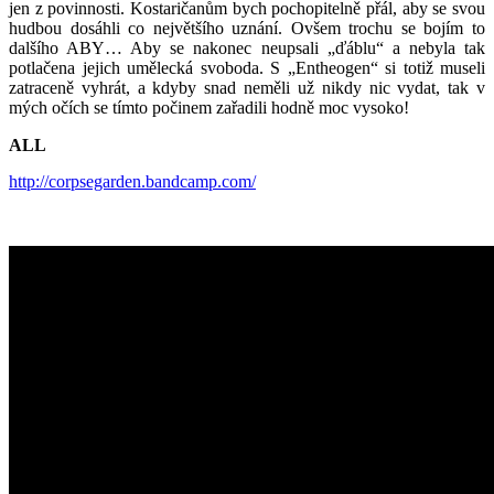
jen z povinnosti. Kostaričanům bych pochopitelně přál, aby se svou
hudbou dosáhli co největšího uznání. Ovšem trochu se bojím to
dalšího ABY… Aby se nakonec neupsali „ďáblu“ a nebyla tak
potlačena jejich umělecká svoboda. S „Entheogen“ si totiž museli
zatraceně vyhrát, a kdyby snad neměli už nikdy nic vydat, tak v
mých očích se tímto počinem zařadili hodně moc vysoko!
ALL
http://corpsegarden.bandcamp.com/