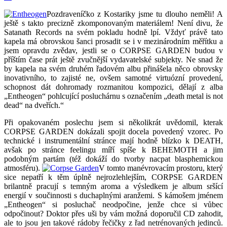
Pozdraveníčko z Kostariky jsme tu dlouho neměli! A
ještě s takto precizně zkomponovaným materiálem! Není divu, že
Satanath Records na svém pokladu hodně lpí. Vždyť právě tato
kapela má obrovskou šanci prosadit se i v mezinárodním měřítku a
jsem opravdu zvědav, jestli se o CORPSE GARDEN budou v
příštím čase prát ještě zvučnější vydavatelské subjekty. Ne snad že
by kapela na svém druhém řadovém albu přinášela něco obrovsky
inovativního, to zajisté ne, ovšem samotné virtuózní provedení,
schopnost dát dohromady rozmanitou kompozici, dělají z alba
„Entheogen“ pohlcující posluchárnu s označením „death metal is not
dead“ na dveřích.“
Při opakovaném poslechu jsem si několikrát uvědomil, kterak
CORPSE GARDEN dokázali spojit docela povedený vzorec. Po
technické i instrumentální stránce mají hodně blízko k DEATH,
avšak po stránce feelingu míří spíše k BEHEMOTH a jim
podobným partám (též dokáží do tvorby nacpat blasphemickou
atmosféru).
V tomto manévrovacím prostoru, který
sice nepatří k těm úplně nejrozlehlejším, CORPSE GARDEN
brilantně pracují s temným aroma a výsledkem je album sršící
energií v součinnosti s duchaplnými aranžemi. S kámošem jménem
„Entheogen“ si posluchač neodpočine, jenže chce si vůbec
odpočinout? Doktor přes uši by vám možná doporučil CD zahodit,
ale to jsou jen takové rádoby řečičky z řad netrénovaných jedinců.