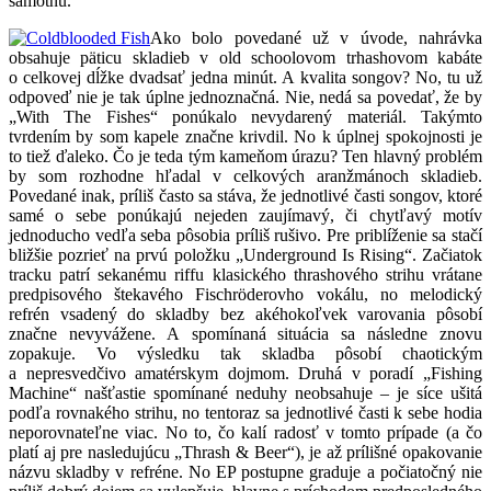
samotnú.
Ako bolo povedané už v úvode, nahrávka
obsahuje päticu skladieb v old schoolovom trhashovom kabáte
o celkovej dĺžke dvadsať jedna minút. A kvalita songov? No, tu už
odpoveď nie je tak úplne jednoznačná. Nie, nedá sa povedať, že by
„With The Fishes“ ponúkalo nevydarený materiál. Takýmto
tvrdením by som kapele značne krivdil. No k úplnej spokojnosti je
to tiež ďaleko. Čo je teda tým kameňom úrazu? Ten hlavný problém
by som rozhodne hľadal v celkových aranžmánoch skladieb.
Povedané inak, príliš často sa stáva, že jednotlivé časti songov, ktoré
samé o sebe ponúkajú nejeden zaujímavý, či chytľavý motív
jednoducho vedľa seba pôsobia príliš rušivo. Pre priblíženie sa stačí
bližšie pozrieť na prvú položku „Underground Is Rising“. Začiatok
tracku patrí sekanému riffu klasického thrashového strihu vrátane
predpisového štekavého Fischröderovho vokálu, no melodický
refrén vsadený do skladby bez akéhokoľvek varovania pôsobí
značne nevyvážene. A spomínaná situácia sa následne znovu
zopakuje. Vo výsledku tak skladba pôsobí chaotickým
a nepresvedčivo amatérskym dojmom. Druhá v poradí „Fishing
Machine“ našťastie spomínané neduhy neobsahuje – je síce ušitá
podľa rovnakého strihu, no tentoraz sa jednotlivé časti k sebe hodia
neporovnateľne viac. No to, čo kalí radosť v tomto prípade (a čo
platí aj pre nasledujúcu „Thrash & Beer“), je až prílišné opakovanie
názvu skladby v refréne. No EP postupne graduje a počiatočný nie