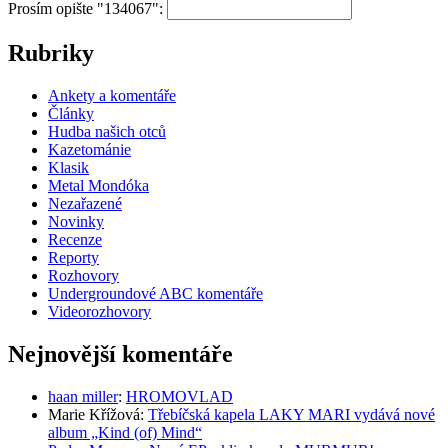
Prosím opište "134067":
Rubriky
Ankety a komentáře
Články
Hudba našich otců
Kazetománie
Klasik
Metal Mondóka
Nezařazené
Novinky
Recenze
Reporty
Rozhovory
Undergroundové ABC komentáře
Videorozhovory
Nejnovější komentáře
haan miller
:
HROMOVLAD
Marie Křížová
:
Třebíčská kapela LAKY MARI vydává nové
album „Kind (of) Mind“