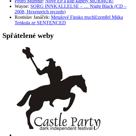
Pedro Murmur
:
Nové EP a klip kapely MURMUR!
Wayne
:
SORG INNKALLELSE – … Night Black (CD –
2008, Hexenreich records)
Rostislav Janáček
:
Metalové Finsko truchlí:zemřel Miika
Tenkula ze SENTENCED
Spřátelené weby