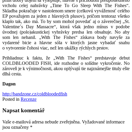
príliš dobrý dojem sa vylepšuje, hlavne s príchodom predposledného
vrcholu celej nahrávky „Time To Go Sleep With The Fishes“.
Skladba pokračuje v nastolenom smere (celkovú vyváženosť celého
EP považujem za jeden z hlavných plusov), pričom tentoraz všetko
klaplo tak, ako má. To by som mohol povedať aj o záverečnej „St.
Valentine´s Day Massacre“, ktorá však jedno mínus v podobe
úvodnej (polo)akustickej vyhrávky predsa len obsahuje. No aby
som len nehanil. „With The Fishes“ získava body navyše za
vydarené bicie a hlavne sóla v ktorých jasne vybadať snahu
o vytvorenie čohosi viac, než len ukážky rýchlych prstov.
Prihliadnuc k faktu, že „With The Fishes“ predstavuje debut
COLDBLOODED FISH, ide rozhodne o solídne vykročenie. No
zároveň je k výnimočnosti, akou oplývajú tie najznámejšie tituly ešte
dlhá cesta.
Dagon
http://bandzone.cz/coldbloodedfish
Posted in
Recenze
Napsat komentář
Vaše e-mailová adresa nebude zveřejněna.
Vyžadované informace
jsou označeny
*