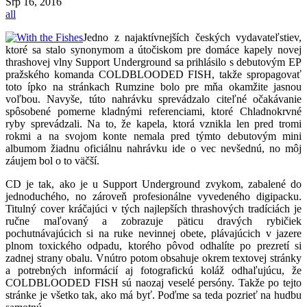
Srp
16, 2016
all
Jedno z najaktívnejších českých vydavateľstiev,
ktoré sa stalo synonymom a útočiskom pre domáce kapely novej
thrashovej vlny Support Underground sa prihlásilo s debutovým EP
pražského komanda COLDBLOODED FISH, takže spropagovať
toto ípko na stránkach Rumzine bolo pre mňa okamžite jasnou
voľbou. Navyše, túto nahrávku sprevádzalo citeľné očakávanie
spôsobené pomerne kladnými referenciami, ktoré Chladnokrvné
ryby sprevádzali. Na to, že kapela, ktorá vznikla len pred tromi
rokmi a na svojom konte nemala pred týmto debutovým mini
albumom žiadnu oficiálnu nahrávku ide o vec nevšednú, no môj
záujem bol o to väčší.
CD je tak, ako je u Support Underground zvykom, zabalené do
jednoduchého, no zároveň profesionálne vyvedeného digipacku.
Titulný cover kráčajúci v tých najlepších thrashových tradíciách je
ručne maľovaný a zobrazuje päticu dravých rybičiek
pochutnávajúcich si na ruke nevinnej obete, plávajúcich v jazere
plnom toxického odpadu, ktorého pôvod odhalíte po prezretí si
zadnej strany obalu.
Vnútro potom obsahuje okrem textovej stránky
a potrebných informácií aj fotografickú koláž odhaľujúcu, že
COLDBLOODED FISH sú naozaj veselé persóny. Takže po tejto
stránke je všetko tak, ako má byť. Poďme sa teda pozrieť na hudbu