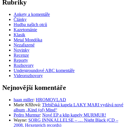
Rubriky
Ankety a komentáře
Články
Hudba našich otců
Kazetománie
Klasik
Metal Mondóka
Nezařazené
Novinky
Recenze
Reporty
Rozhovory
Undergroundové ABC komentáře
Videorozhovory
Nejnovější komentáře
haan miller
:
HROMOVLAD
Marie Křížová
:
Třebíčská kapela LAKY MARI vydává nové
album „Kind (of) Mind“
Pedro Murmur
:
Nové EP a klip kapely MURMUR!
Wayne
:
SORG INNKALLELSE – … Night Black (CD –
2008, Hexenreich records)