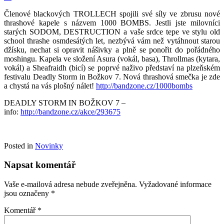
Členové blackových TROLLECH spojili své síly ve zbrusu nové
thrashové kapele s názvem 1000 BOMBS. Jestli jste milovníci
starých SODOM, DESTRUCTION a vaše srdce tepe ve stylu old
school thrashe osmdesátých let, nezbývá vám než vytáhnout starou
džísku, nechat si opravit nášivky a plně se ponořit do pořádného
moshingu. Kapela ve složení Asura (vokál, basa), Throllmas (kytara,
vokál) a Sheafraidh (bicí) se poprvé naživo představí na plzeňském
festivalu Deadly Storm in Božkov 7. Nová thrashová smečka je zde
a chystá na vás plošný nálet!
http://bandzone.cz/1000bombs
DEADLY STORM IN BOŽKOV 7 –
info:
http://bandzone.cz/akce/293675
Posted in
Novinky
Napsat komentář
Vaše e-mailová adresa nebude zveřejněna.
Vyžadované informace
jsou označeny
*
Komentář
*