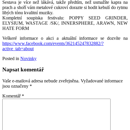
Sestava je více než lákává, takže předtím, než usmažíte kapra na
prach a shoří vám metalové cukroví dorazte si hodit kebulí do rytmu
libých tónu kvalitní muziky.
Kompletní soupiska festivalu: POPPY SEED GRINDER,
ELYSIUM, WASTAGE /SK/, INNERSPHERE, ARAWN, NEW
HATE FORM
Veškeré informace o akci a aktuální informace se dozvíte na
https://www.facebook.com/events/362145247832882/?
active_tab=about
Posted in
Novinky
Napsat komentář
Vaše e-mailová adresa nebude zveřejněna.
Vyžadované informace
jsou označeny
*
Komentář
*