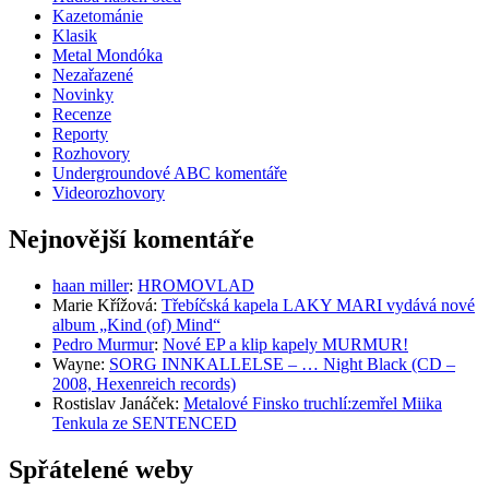
Kazetománie
Klasik
Metal Mondóka
Nezařazené
Novinky
Recenze
Reporty
Rozhovory
Undergroundové ABC komentáře
Videorozhovory
Nejnovější komentáře
haan miller
:
HROMOVLAD
Marie Křížová
:
Třebíčská kapela LAKY MARI vydává nové
album „Kind (of) Mind“
Pedro Murmur
:
Nové EP a klip kapely MURMUR!
Wayne
:
SORG INNKALLELSE – … Night Black (CD –
2008, Hexenreich records)
Rostislav Janáček
:
Metalové Finsko truchlí:zemřel Miika
Tenkula ze SENTENCED
Spřátelené weby