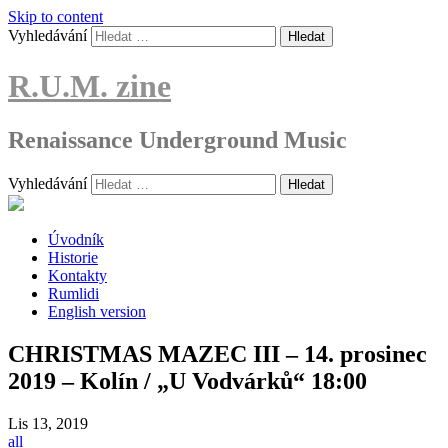
Skip to content
Vyhledávání
R.U.M. zine
Renaissance Underground Music
Vyhledávání
Úvodník
Historie
Kontakty
Rumlidi
English version
CHRISTMAS MAZEC III – 14. prosinec
2019 – Kolín / „U Vodvárků“ 18:00
Lis
13, 2019
all