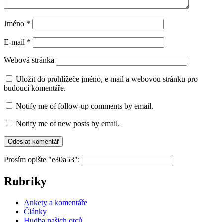
Jméno
*
E-mail
*
Webová stránka
Uložit do prohlížeče jméno, e-mail a webovou stránku pro
budoucí komentáře.
Notify me of follow-up comments by email.
Notify me of new posts by email.
Prosím opište "e80a53":
Rubriky
Ankety a komentáře
Články
Hudba našich otců