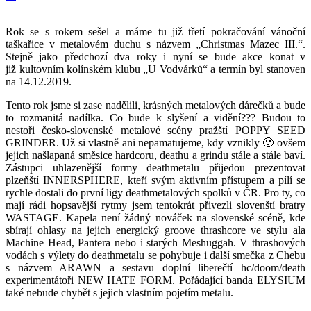
Rok se s rokem sešel a máme tu již třetí pokračování vánoční
taškařice v metalovém duchu s názvem „Christmas Mazec III.“.
Stejně jako předchozí dva roky i nyní se bude akce konat v
již kultovním kolínském klubu „U Vodvárků“ a termín byl stanoven
na 14.12.2019.
Tento rok jsme si zase nadělili, krásných metalových dárečků a bude
to rozmanitá nadílka. Co bude k slyšení a vidění??? Budou to
nestoři česko-slovenské metalové scény pražští POPPY SEED
GRINDER. Už si vlastně ani nepamatujeme, kdy vznikly 🙂 ovšem
jejich našlapaná směsice hardcoru, deathu a grindu stále a stále baví.
Zástupci uhlazenější formy deathmetalu přijedou prezentovat
plzeňští INNERSPHERE, kteří svým aktivním přístupem a pílí se
rychle dostali do první ligy deathmetalových spolků v ČR. Pro ty, co
mají rádi hopsavější rytmy jsem tentokrát přivezli slovenští bratry
WASTAGE. Kapela není žádný nováček na slovenské scéně, kde
sbírají ohlasy na jejich energický groove thrashcore ve stylu ala
Machine Head, Pantera nebo i starých Meshuggah. V thrashových
vodách s výlety do deathmetalu se pohybuje i další smečka z Chebu
s názvem ARAWN a sestavu doplní liberečtí hc/doom/death
experimentátoři NEW HATE FORM. Pořádající banda ELYSIUM
také nebude chybět s jejich vlastním pojetím metalu.