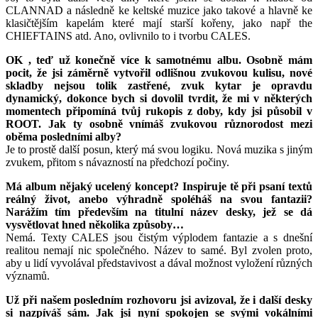
CLANNAD a následně ke keltské muzice jako takové a hlavně ke
klasičtějším kapelám které mají starší kořeny, jako např the
CHIEFTAINS atd. Ano, ovlivnilo to i tvorbu CALES.
OK , teď už konečně více k samotnému albu. Osobně mám
pocit, že jsi záměrně vytvořil odlišnou zvukovou kulisu, nové
skladby nejsou tolik zastřené, zvuk kytar je opravdu
dynamický, dokonce bych si dovolil tvrdit, že mi v některých
momentech připomíná tvůj rukopis z doby, kdy jsi působil v
ROOT. Jak ty osobně vnímáš zvukovou různorodost mezi
oběma posledními alby?
Je to prostě další posun, který má svou logiku. Nová muzika s jiným
zvukem, přitom s návazností na předchozí počiny.
Má album nějaký ucelený koncept? Inspiruje tě při psaní textů
reálný život, anebo výhradně spoléháš na svou fantazii?
Narážím tím především na titulní název desky, jež se dá
vysvětlovat hned několika způsoby…
Nemá. Texty CALES jsou čistým výplodem fantazie a s dnešní
realitou nemají nic společného. Název to samé. Byl zvolen proto,
aby u lidí vyvolával představivost a dával možnost vyložení různých
významů.
Už při našem posledním rozhovoru jsi avizoval, že i další desky
si nazpíváš sám. Jak jsi nyní spokojen se svými vokálními