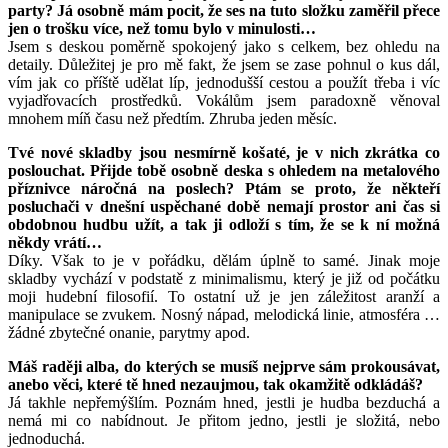
party? Já osobně mám pocit, že ses na tuto složku zaměřil přece
jen o trošku více, než tomu bylo v minulosti…
Jsem s deskou poměrně spokojený jako s celkem, bez ohledu na
detaily. Důležitej je pro mě fakt, že jsem se zase pohnul o kus dál,
vím jak co příště udělat líp, jednodušší cestou a použít třeba i víc
vyjadřovacích prostředků. Vokálům jsem paradoxně věnoval
mnohem míň času než předtím. Zhruba jeden měsíc.
Tvé nové skladby jsou nesmírně košaté, je v nich zkrátka co
poslouchat. Přijde tobě osobně deska s ohledem na metalového
příznivce náročná na poslech? Ptám se proto, že někteří
posluchači v dnešní uspěchané době nemají prostor ani čas si
obdobnou hudbu užít, a tak ji odloží s tím, že se k ní možná
někdy vrátí…
Díky. Však to je v pořádku, dělám úplně to samé. Jinak moje
skladby vychází v podstatě z minimalismu, který je již od počátku
moji hudební filosofií. To ostatní už je jen záležitost aranží a
manipulace se zvukem. Nosný nápad, melodická linie, atmosféra …
žádné zbytečné onanie, parytmy apod.
Máš raději alba, do kterých se musíš nejprve sám prokousávat,
anebo věci, které tě hned nezaujmou, tak okamžitě odkládáš?
Já takhle nepřemýšlím. Poznám hned, jestli je hudba bezduchá a
nemá mi co nabídnout. Je přitom jedno, jestli je složitá, nebo
jednoduchá.