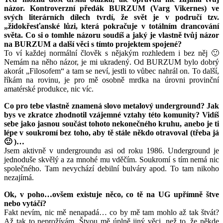
názor. Kontroverzní předák BURZUM (Varg Vikernes) ve
svých literárních dílech tvrdí, že svět je v područí tzv.
„židokřesťanské lůzi, která pokračuje v totálním drancování
světa. Co si o tomhle názoru soudíš a jaký je vlastně tvůj názor
na BURZUM a další věci s tímto projektem spojené?
To ví každej normální člověk s nějakým rozhledem i bez něj 🙂
Nemám na něho názor, je mi ukradený. Od BURZUM bylo dobrý
akorát „Filosofem“ a tam se neví, jestli to vůbec nahrál on. To další,
říkám na rovinu, je pro mě osobně mrdka na úrovni provinční
amatérské produkce, nic víc.
Co pro tebe vlastně znamená slovo metalový underground? Jak
bys ve zkratce zhodnotil vzájemné vztahy této komunity? Vidíš
sebe jako jasnou součást tohoto nekonečného kruhu, anebo je ti
lépe v soukromí bez toho, aby tě stále někdo otravoval (třeba já
🙂 )…
Jsem aktivně v undergroundu asi od roku 1986. Underground je
jednoduše skvělý a za mnohé mu vděčím. Soukromí s tím nemá nic
společného. Tam nevychází debilní bulváry apod. To tam nikoho
nezajímá.
Ok, v poho…ovšem existuje něco, co tě na UG upřímně štve
nebo vytáčí?
Fakt nevím, nic mě nenapadá… co by mě tam mohlo až tak štvát?
Až tak to neprožívám. Štvou mě úplně jiný věci, než to, že někde