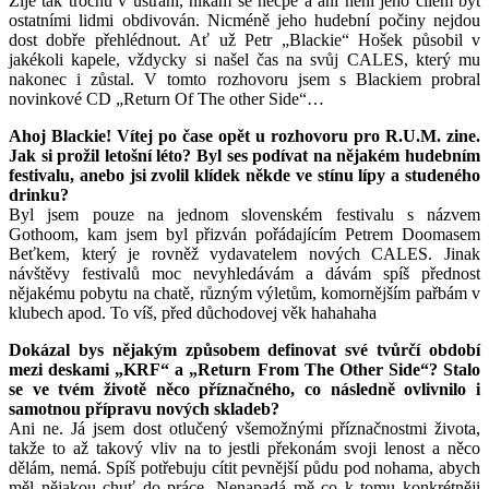
Žije tak trochu v ústraní, nikam se necpe a ani není jeho cílem být
ostatními lidmi obdivován. Nicméně jeho hudební počiny nejdou
dost dobře přehlédnout. Ať už Petr „Blackie“ Hošek působil v
jakékoli kapele, vždycky si našel čas na svůj CALES, který mu
nakonec i zůstal. V tomto rozhovoru jsem s Blackiem probral
novinkové CD „Return Of The other Side“…
Ahoj Blackie! Vítej po čase opět u rozhovoru pro R.U.M. zine.
Jak si prožil letošní léto? Byl ses podívat na nějakém hudebním
festivalu, anebo jsi zvolil klídek někde ve stínu lípy a studeného
drinku?
Byl jsem pouze na jednom slovenském festivalu s názvem
Gothoom, kam jsem byl přizván pořádajícím Petrem Doomasem
Beťkem, který je rovněž vydavatelem nových CALES. Jinak
návštěvy festivalů moc nevyhledávám a dávám spíš přednost
nějakému pobytu na chatě, různým výletům, komornějším pařbám v
klubech apod. To víš, před důchodovej věk hahahaha
Dokázal bys nějakým způsobem definovat své tvůrčí období
mezi deskami „KRF“ a „Return From The Other Side“? Stalo
se ve tvém životě něco příznačného, co následně ovlivnilo i
samotnou přípravu nových skladeb?
Ani ne. Já jsem dost otlučený všemožnými příznačnostmi života,
takže to až takový vliv na to jestli překonám svoji lenost a něco
dělám, nemá. Spíš potřebuju cítit pevnější půdu pod nohama, abych
měl nějakou chuť do práce. Nenapadá mě co k tomu konkrétněji