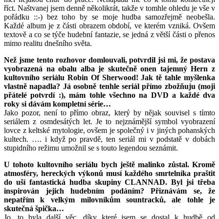
říct. Naštvanej jsem denně několikrát, takže v tomhle ohledu je vše v
pořádku ::-) bez toho by se moje hudba samozřejmě neobešla.
Každé album je z části obrazem období, ve kterém vzniká. Ovšem
textově a co se týče hudební fantazie, se jedná z větší části o přenos
mimo realitu dnešního světa.
Než jsme tento rozhovor domlouvali, potvrdil jsi mi, že postava
vyobrazená na obalu alba je skutečně onen tajemný Hern z
kultovního seriálu Robin Of Sherwood! Jak tě tahle myšlenka
vlastně napadla? Já osobně tenhle seriál přímo zbožňuju (moji
přátelé potvrdí :), mám tohle všechno na DVD a každé dva
roky si dávám kompletní série…
Jako pozor, není to přímo obraz, který by nějak souvisel s tímto
seriálem z osmdesátých let. Je to nejznámější symbol vyobrazení
lovce z keltské mytologie, ovšem je společný i v jiných pohanských
kultech. …. i když po pravdě, ten seriál mi v podstatě v dobách
stupidního režimu umožnil se s touto legendou seznámit.
U tohoto kultovního seriálu bych ještě malinko zůstal. Kromě
atmosféry, hereckých výkonů musí každého smrtelníka praštit
do uší fantastická hudba skupiny CLANNAD. Byl jsi třeba
inspirován jejich hudebním podáním? Přiznávám se, že
nepatřím k velkým milovníkům sountracků, ale tohle je
skutečná špička…
Jo, to byla další věc, díky které jsem se dostal k hudbě od