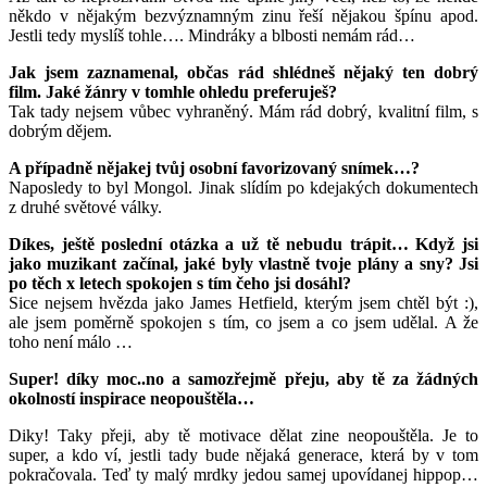
někdo v nějakým bezvýznamným zinu řeší nějakou špínu apod.
Jestli tedy myslíš tohle…. Mindráky a blbosti nemám rád…
Jak jsem zaznamenal, občas rád shlédneš nějaký ten dobrý
film. Jaké žánry v tomhle ohledu preferuješ?
Tak tady nejsem vůbec vyhraněný. Mám rád dobrý, kvalitní film, s
dobrým dějem.
A případně nějakej tvůj osobní favorizovaný snímek…?
Naposledy to byl Mongol. Jinak slídím po kdejakých dokumentech
z druhé světové války.
Díkes, ještě poslední otázka a už tě nebudu trápit… Když jsi
jako muzikant začínal, jaké byly vlastně tvoje plány a sny? Jsi
po těch x letech spokojen s tím čeho jsi dosáhl?
Sice nejsem hvězda jako James Hetfield, kterým jsem chtěl být :),
ale jsem poměrně spokojen s tím, co jsem a co jsem udělal. A že
toho není málo …
Super! díky moc..no a samozřejmě přeju, aby tě za žádných
okolností inspirace neopouštěla…
Diky! Taky přeji, aby tě motivace dělat zine neopouštěla. Je to
super, a kdo ví, jestli tady bude nějaká generace, která by v tom
pokračovala. Teď ty malý mrdky jedou samej upovídanej hippop…