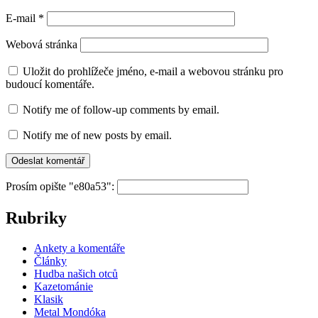
E-mail
*
Webová stránka
Uložit do prohlížeče jméno, e-mail a webovou stránku pro
budoucí komentáře.
Notify me of follow-up comments by email.
Notify me of new posts by email.
Prosím opište "e80a53":
Rubriky
Ankety a komentáře
Články
Hudba našich otců
Kazetománie
Klasik
Metal Mondóka