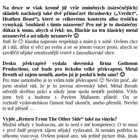
Na desce se však kromě již výše zmíněných (náročnějších)
skladeb nacházejí také dvě přímočaré thrashovky („Verdict“,
Heathen Beast“), které se celkovému kontextu alba trošičku
vymykají. Souhlasíš s tímto názorem? Pro mě je to dostatečný
důkaz k tomu, abych si řekl: no, Blackie na ten klasický metal
nezanevřel a asi nikdy nezanevře 🙂
Jistě že 🙂 klasiku naprosto respektuji a mám ji v sobě. Ovšem chci
jít i dál, dělat si věci po svém a ne se jenom vracet proto, abych se
zavděčil nějaké ortodoxnější vrstvě z fanouškovské obce.
Desku překvapivě vydala slovenská firma Gothoom
Productions, což bude pro leckoho velké překvapení. Metal
Breath už zájem neměli, anebo jsi je poslal k ledu sám? 🙂
Pro mne samotného je to velmi milé překvapení 🙂 Nevím proč, ale
jsem strašně rád, že je to zrovna slovenský label. Metal Breath
odvedli skvělou práci a nikdy jsme spolu neměli problém. Vždy
jsme byli a budeme s Pavlem Maňasem přátelé. On se
rozhodl vydavatelskou činnost buď ukončit, anebo přerušit. Nevím
to teď přesně …
Vyjde „Return From The Other Side“ také na vinylu?
Možná někdy v budoucnu, ale to není v mé kompetenci. O to musí
v prvé řadě projevit zájem nějaký vydavatel. Já nemám potřebu to
někomu vnucovat. Ovšem pokud ano, tak jedině picture disk, jinak