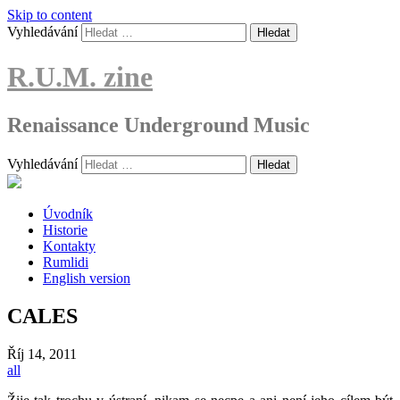
Skip to content
Vyhledávání
R.U.M. zine
Renaissance Underground Music
Vyhledávání
Úvodník
Historie
Kontakty
Rumlidi
English version
CALES
Říj
14, 2011
all