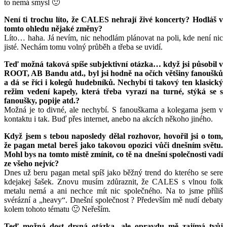
to nemá smysl 🙂
Není ti trochu líto, že CALES nehrají živé koncerty? Hodláš v
tomto ohledu nějaké změny?
Líto… haha. Já nevím, nic nehodlám plánovat na poli, kde není nic
jisté. Nechám tomu volný průběh a třeba se uvidí.
Teď možná taková spíše subjektivní otázka… když jsi působil v
ROOT, AB Bandu atd., byl jsi hodně na očích většiny fanoušků
a dá se říci i kolegů hudebníků. Nechybí ti takový ten klasický
režim vedení kapely, která třeba vyrazí na turné, stýká se s
fanoušky, popije atd.?
Možná je to divné, ale nechybí. S fanouškama a kolegama jsem v
kontaktu i tak. Buď přes internet, anebo na akcích někoho jiného.
Když jsem s tebou naposledy dělal rozhovor, hovořil jsi o tom,
že pagan metal bereš jako takovou opozici vůči dnešním světu.
Mohl bys na tomto místě zmínit, co tě na dnešní společnosti vadí
ze všeho nejvíc?
Dnes už beru pagan metal spíš jako běžný trend do kterého se sere
kdejakej šašek. Znovu musím zdůraznit, že CALES s vlnou folk
metalu nemá a ani nechce mít nic společného. Na to jsme příliš
svérázní a „heavy“. Dnešní společnost ? Především mě nudí debaty
kolem tohoto tématu 🙂 Neřeším.
Teď možná dost drsná otázka, ale opravdu mě zajímá tvůj