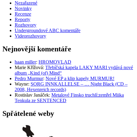
Nezařazené
Novinky
Recenze
Reporty
Rozhovory
Undergroundové ABC komentáře
Videorozhovory
Nejnovější komentáře
haan miller
:
HROMOVLAD
Marie Křížová
:
Třebíčská kapela LAKY MARI vydává nové
album „Kind (of) Mind“
Pedro Murmur
:
Nové EP a klip kapely MURMUR!
Wayne
:
SORG INNKALLELSE – … Night Black (CD –
2008, Hexenreich records)
Rostislav Janáček
:
Metalové Finsko truchlí:zemřel Miika
Tenkula ze SENTENCED
Spřátelené weby