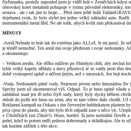
čtyřstrunku, protože naposled jsem je viděl hrát v Zeměchách kdysi s
obrovskej kotel metalistů pohupuje v rytmu původně elektroniky, k
sestava , ale i tak jim to hraje… Před nimi ještě hráli Tali
dojebanej zvuk, že bylo slyšet jen jedno velký nákladní auto. Radš
instrumentální metal líbil. Ne ale tolik, abych kvůli nim překonával 
MÍNUSY
-Areál.Nebudu to brát tak do extrému jako ALLeš. Je mi jasný, že seh
je téměř nemožné. Ten areál má svoje přednosti i svoje nedostatky. 
a okomentuju:
– Velikost areálu. Ale těžko můžem po Shindym chtít, aby nechal lom
tyhle velký kapely střídaly a davy příznivců té se valily proti těm d
době vystoupení uplně o něčem jiným, než v mezerách. Jen bejt trochu 
-Voda. Nedostatek pitné vody. Nejenom pivem nebo limonádou živ je č
Sprchy jsem už okomentoval výš. Odpad. To je hnus uplně všude a vž
zahlídnul snad jen tři nebo čtyři sudy, který byly dycky během chvíl
sbírali do pytlů ten hnus na zemi, aby se tam vůbec dalo chodit. Už v
Reklamní kampaň na Oskara s tim červeným bublinkatym plastem byla s
piva cpou do plastu, aby tim bylo těch odpadů zase o něco víc. Utopí
v Úholičkách (asi 25km!!). Hnus, bordel. Já jsem normální člověk a 
prdel, když to potom radši prdnou dohromady a skládkujou. Ale to už j
tak kazíme zážitek z této akce.