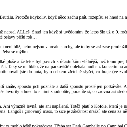
 Brutálu. Protože kdykoliv, když něco začnu psát, rozepíšu se hned na
už napsal ALLeš. Snad jen když si uvědomím, že letos šlo už o 9. roční
té oslavy příští rok…
není blíž, nebo nejsou v areálu sprchy, ale to by se asi zase prodražil
e třeba se mýlím.
elké ploše a že letos byl povrch k účastníkům vlídnější, než tomu prej
šti. Taky se mi líbilo, že na parkoviště doléhala hudba z koncertního are
 potřebovali jste do auta, bylo celkem zřetelně slyšet, co hraje (ve zv
í znáte, spoustu jich poznáte a další spoustu prostě jen potkáváte. 
e favority a hned to s nimi zhodnotíte, poradíte si, co zrovna asi sled
ni výrazně levná, ale ani napálená. Totéž platí o Kofole, která je na
a. Langoš i grilovaný maso, to sice je záležitost dražší, ale cena za n
 by to mohlo ještě pokračovat. Třeba set Dark Gamballe po Cannibal C