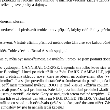
mu poněkud netradičně. Mou snahou je naznačit všechny klady a zápory
 reflektuji své pocity a dojmy….
sadnějším plusem
nedovedu si představit tenhle lom v případě, kdyby celé tři dny pršelo.
stavení. Vlastně všichni příznivci metalového žánru se zde každoročně se
idět. Tohle všechno Brutal Assault spojuje.!
hle by měla být samozřejmost, ale uvádím ji proto, že jsem podnikl doc
 bylo vystoupení CANNIBAL CORPSE. Legenda smrtícího kovu sice už
 „The Bleeding“. Hned po nich přišli na řadu DARK GAMBALLE, jejich
ž představila skladby nové, které se objeví na očekávaném albu (vy
o“ alba se jim povedlo dostatečně našroubovat do parného počasí. To
u patří mezi tuzemské hvězdy. ROOT je také klasika každým coulem. Sk
mají prostě smysl pro humor. Kde kdo je za hudební produkci „kotlí“,
neviděl, ale třeba Gory se nad jejich setem totálně rozplýval. Zá
Většina lidí se závěrečný den těšila na NEGLECTED FIELDS. Všichni kdo
co se od nich očekávalo (ještě se k této partě dostanu níže). Z
mosféry by jste tu nenašli lepší kapelu.!