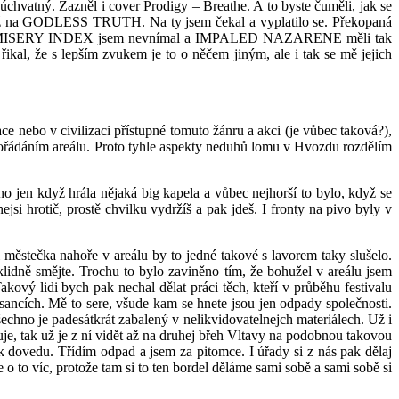
úchvatný. Zazněl i cover Prodigy – Breathe. A to byste čuměli, jak se
l, až na GODLESS TRUTH. Na ty jsem čekal a vyplatilo se. Překopaná
růměr. MISERY INDEX jsem nevnímal a IMPALED NAZARENE měli tak
kal, že s lepším zvukem je to o něčem jiným, ale i tak se mě jejich
e nebo v civilizaci přístupné tomuto žánru a akci (je vůbec taková?),
spořádáním areálu. Proto tyhle aspekty neduhů lomu v Hvozdu rozdělím
o jen když hrála nějaká big kapela a vůbec nejhorší to bylo, když se
jsi hrotič, prostě chvilku vydržíš a pak jdeš. I fronty na pivo byly v
 městečka nahoře v areálu by to jedné takové s lavorem taky slušelo.
lidně smějte. Trochu to bylo zaviněno tím, že bohužel v areálu jsem
kový lidi bych pak nechal dělat práci těch, kteří v průběhu festivalu
lusancích. Mě to sere, všude kam se hnete jsou jen odpady společnosti.
chno je padesátkrát zabalený v nelikvidovatelnejch materiálech. Už i
je, tak už je z ní vidět až na druhej břeh Vltavy na podobnou takovou
k dovedu. Třídím odpad a jsem za pitomce. I úřady si z nás pak dělaj
o to víc, protože tam si to ten bordel děláme sami sobě a sami sobě si