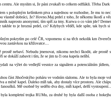
entru. Ale myslim si, že páni zvukaři to celkem odflákli. Třeba Dark
 kotlem s poloplným kelímkem piva a najednou se rozhodne, že mu to n
sou vlastně dobráci, že? Hovno.Maj prdel z toho, že někomu škodí a vědí
i je vinník naprosto anonymní, tím spíš za tmy. Kurwa o co vám jde? De
le takhle to je hrozná prdel, co? Kdybych věděl, kde spíte, tak bych 
ošným pokrytím po celé ČR, vzpomenu si na těch nekolik km čtvereční
ovou zastávkou na křižovatce…
mě prostě nebaví. Nebudu jmenovat, nikomu nechci škodit, ale prostě
 se dokáží zabavit i tím, že se jim ta či ona kapela nelíbí.
ydali na výlet do vedlejší vesnice za signálem a potenciálním jídlem
uhou část Jihočeskýho poháru ve vodním slalomu. Ale to byla moje volb
dva a méně kapel. Daleko míň tak, aby dostaly více prostoru. Ale chápu
íc fanoušků. Mě osobně by sedělo dva dny, míň kapel, delší vystoupení
 byla kompletní trojka RUMu, za druhé by byla další osoba z hokejba