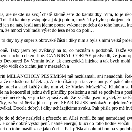
ale někde na svojí chatě klidně sere do kadibudky. Vim, to je něco
o Toi Toi kabinky vstupuje a jak jí potom, možná by bylo spokojenejch 
leží jen na nás, jestli tam jdeme pouze vykonat potřebu do toho hnusu, kt
ím, že mnozí volí radši výlet do lesa nebo do polí…
 dny byly super z obrovské části i díky nim a byla s nimi velká prdel 
koně. Taky jsem byl zvědavý na to, co neznám a podobně. Takže vz
ému uchu celkem libě. CANNIBAL CORPSE předvedli, že jsou opravd
voured By Vermin byly jak energetická injekce a tak bych mohl jmen
 bylo vidět do xichtu jen v mezerách a
voriti MELANCHOLY PESSIMISM mě nezklamali, ani nenadchli. Řekl by
oda že nedošlo na bůček :-). Ale to říkám jen tak ze srandy. Z páte
 je prdel a snad každý díky nim ví, že Václav Mrázek“:-). Klukům se 
e na koncertě si jednu dvě písničky poslechnu a rád se podívám a p
zřejmě nečekali, že jim tak zprasí zvuk. Ze začátku jsem myslel, že ra
čky, zařvu si 666 a jdu na pivo. SEAR BLISS nedokážu objektivně ok
kně zakvákal. Docela dobrý, i díky ucházejícímu zvuku. Pak přišla 
o té doby neslyšel a přestože mi Alleš tvrdil, že maj namrdanej zvuk
. Hodně dobré vystoupení, nabité energií, kluci do toho hodně vložil
..Čert do toho mastil zase jako čert… Pak přišla absolutní bomba v p