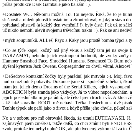
přišla produkce Dark Gamballe jako balzám :-).
+Dostatek WC. Někomu možná Toi Toi nejede. Řiká, že to je humus, 
slušnosti a ohleduplnosti k ostatním a zkontroloval, v jakým stavu d
pořadatel přistavil (a každý den vyměnil!!!), byly čisté. Pak už to zá
už nikdo nemohl ulevit svojemu trávicímu traktu :-). Pak se ani nediv
+mých souputníků. ALLeš, Payo a Kaky jsou prostě bomba týpci a ty tři
+Co se týče kapel, každý má jiný vkus a každý tam jel na svoje 
DARZAMAT, nebudu jejich vystoupení hodnotit, ale zvuky zněly m
Hammer Smashed Face, Shredded Humans, Sentenced To Burn nebo De
slyšení kyterista Jack Owens. Corpsegrinder co chvíli větral, Alexovi
+DeSedovo kontaktní čočky byly parádní, jak mrtvola :-). Moji fa
hudba rozhodně pobavily. Dokonce jsme si i společně zabékali, šk
mám jen jejich demo Dreams of the Serial Killers, jejich vystoupení
ABORTION byla sranda jako vždycky. Já to vůbec neposlouchám, al
jejich poslední album je parádní, ale čekal jsem trochu víc. A kluci 
jakž takž spravilo. ROOT mě nebaví. Tečka. Poslechnu si dvě písni
Tenhle týpek ale pařil jako o život a když přišla jeho chvíle, pě
No a v sobotu pro mě obrovská škoda, že utnuli EUTHANASII. Já je d
zajímavých jsem zmeškal, takže další, co chci zmínit byli ENDLESS
zvuk, protože ten nebyl uplně OK, ale předvedený výkon stál za to