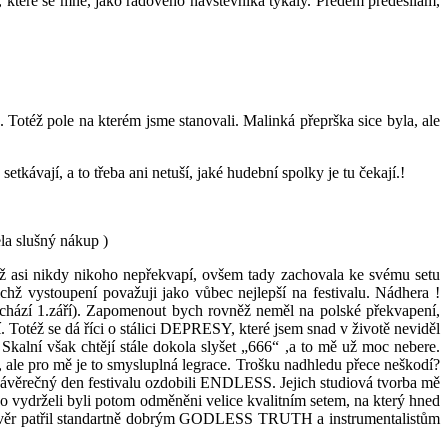
, které se mně, jako řadového návštěvníka týkaly. Předem předesílám,
 Totéž pole na kterém jsme stanovali. Malinká přeprška sice byla, ale
tkávají, a to třeba ani netuší, jaké hudební spolky je tu čekají.!
ela slušný nákup )
 asi nikdy nikoho nepřekvapí, ovšem tady zachovala ke svému setu
ž vystoupení považuji jako vůbec nejlepší na festivalu. Nádhera !
chází 1.září). Zapomenout bych rovněž neměl na polské překvapení,
též se dá říci o stálici DEPRESY, které jsem snad v životě neviděl
alní však chtějí stále dokola slyšet „666“ ,a to mě už moc nebere.
 ale pro mě je to smysluplná legrace. Trošku nadhledu přece neškodí?
věrečný den festivalu ozdobili ENDLESS. Jejich studiová tvorba mě
 vydrželi byli potom odměněni velice kvalitním setem, na který hned
ávěr patřil standartně dobrým GODLESS TRUTH a instrumentalistům