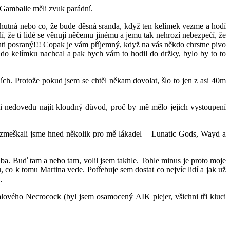
 Gamballe měli zvuk parádní.
echutná nebo co, že bude děsná sranda, když ten kelímek vezme a hodí
, že ti lidé se věnují něčemu jinému a jemu tak nehrozí nebezpečí, že
menti posraný!!! Copak je vám příjemný, když na vás někdo chrstne pivo
si do kelímku nachcal a pak bych vám to hodil do držky, bylo by to to
ch. Protože pokud jsem se chtěl někam dovolat, šlo to jen z asi 40m
 si nedovedu najít kloudný důvod, proč by mě mělo jejich vystoupení
, zmeškali jsme hned několik pro mě lákadel – Lunatic Gods, Wayd a
a. Buď tam a nebo tam, volil jsem takhle. Tohle minus je proto moje
, co k tomu Martina vede. Potřebuje sem dostat co nejvíc lidí a jak už
…
lového Necrocock (byl jsem osamocený AIK plejer, všichni tři kluci