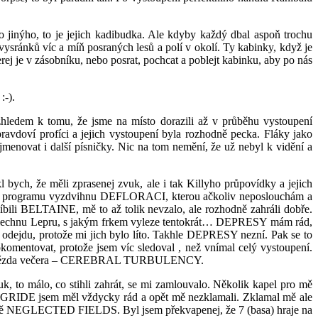
 jinýho, to je jejich kadibudka. Ale kdyby každý dbal aspoň trochu
vysránků víc a míň posraných lesů a polí v okolí. Ty kabinky, když je
erej je v zásobníku, nebo posrat, pochcat a poblejt kabinku, aby po nás
:-).
hledem k tomu, že jsme na místo dorazili až v průběhu vystoupení
oví profíci a jejich vystoupení byla rozhodně pecka. Fláky jako
ovat i další písničky. Nic na tom nemění, že už nebyl k vidění a
ch, že měli zprasenej zvuk, ale i tak Killyho průpovídky a jejich
čního programu vyzdvihnu DEFLORACI, kterou ačkoliv neposlouchám a
líbili BELTAINE, mě to až tolik nevzalo, ale rozhodně zahráli dobře.
oslechnu Lepru, s jakým frkem vyleze tentokrát… DEPRESY mám rád,
dši odejdu, protože mi jich bylo líto. Takhle DEPRESY nezní. Pak se to
omentovat, protože jsem víc sledoval , než vnímal celý vystoupení.
pro mě hvězda večera – CEREBRAL TURBULENCY.
, to málo, co stihli zahrát, se mi zamlouvalo. Několik kapel pro mě
i. GRIDE jsem měl vždycky rád a opět mě nezklamali. Zklamal mě ale
odobě NEGLECTED FIELDS. Byl jsem překvapenej, že 7 (basa) hraje na