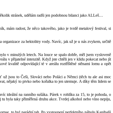
 několik stránek, udělám radši jen podobnou bilanci jako ALLeš…
k, mám radost, že něco takového, jako je tvrdě metalový festival, si
a organizace za hektolitry vody. Navíc, jak už je u nás zvykem, určitě
 bylo v minulých letech. Na louce se spalo dobře, měl jsem vysloveně
álu v přijatelné intenzitě. Když jste chtěli jen v klidu pokecat nebo jít
ukové kvalitě odpovídající té v areálu roztříštěné stěnami lomu a opět
Ať už jsou to Češi, Slováci nebo Poláci a Němci (těch tu ale asi moc
ovat, nějaký to pivko nebo kořalka to jen utemuje. A díky těm lidem se
víc ideální na ranního sušáka. Párek v rohlíku za 15, to je pohoda, o
ěj tu byla taky přiměřená druhu akce. Tvrdej alkohol nebo víno nepiju,
orpse, to byl parádní tah. Po vystoupení perfektního náhulu Kanibalů