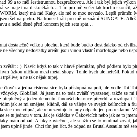
nad 99 a to měl šestistrunnou bezpražcovou. Ale i tak byl jejich výkon 
terá se hraje i na diskotékách… Tím pro mě večer tak trochu skonči
ániGRAVEWORM, který má rád Kaky, ale mě to moc nevzalo. Lepší p
i jsem šel na pivko. Na konec hráli pro mě neznámí SUNGATE. Alleš ři
únavu a nešel těsně před koncem jejich setu spát…
nat dostatečně velkou plochu, která bude buďto dost daleko od civilizac
Ale ne všechny nedostatky areálu jsou vinou vlastní morfologie nebo u
 zvětšit :-). Navíc když to tak v hlavě přemítám, před pódiem bylo pln
ruhým úzkou uličkou mezi metal shopy. Tohle bych ale neřešil. Pokud ne
trpělivej a ne tak nějak tupej.
lověk a jedna cisterna sice byla přístupná na poli, ale vedle Toi Toi
dycky. Globálně. Já jsem na to teda zvlášť vysazenej, takže se mi k
e přeplněný a jeden dementní fanoušci dokonce převrhli a rozdupali. Ta
idim jak se mi smějete, klidně, dál se válejte ve svejch kelímcích a f
ice moc vtipná, ale reprezentuje to tuny odpadu jen pro reklamu. Vše
me se tu jednou v tom. Jak je skládka v Čakovicích nebo jak se to jmenu
taky mám odpad. A taky zbytečnej, ale snažím se to minimalizovat, ja
sem uplně jinde. Chci tím jen říct, že odpad na Brutal Assaultu mě sere 