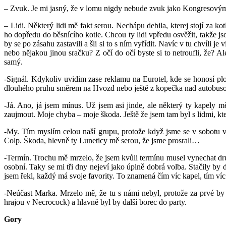
– Zvuk. Je mi jasný, že v lomu nigdy nebude zvuk jako Kongresovým c
– Lidi. Některý lidi mě fakt serou. Nechápu debila, kterej stojí za
ho dopředu do běsnícího kotle. Chcou ty lidi vpředu osvěžit, takže j
by se po zásahu zastavili a šli si to s ním vyřídit. Navíc v tu chvíl
nebo nějakou jinou sračku? Z očí do očí byste si to netroufli, že? A
samý.
-Signál. Kdykoliv uvidim zase reklamu na Eurotel, kde se honosí pl
dlouhého pruhu směrem na Hvozd nebo ještě z kopečka nad autobus
-Já. Ano, já jsem mínus. Už jsem asi jinde, ale některý ty kapely 
zaujmout. Moje chyba – moje škoda. Ještě že jsem tam byl s lidmi, kteří
-My. Tím myslím celou naší grupu, protože když jsme se v sobotu v
Colp. Škoda, hlevně ty Luneticy mě serou, že jsme prosrali…
-Termín. Trochu mě mrzelo, že jsem kvůli termínu musel vynechat dr
osobní. Taky se mi tři dny nejeví jako úplně dobrá volba. Stačily by 
jsem řekl, každý má svoje favority. To znamená čím víc kapel, tím v
-Neúčast Marka. Mrzelo mě, že tu s námi nebyl, protože za prvé by
hrajou v Necrocock) a hlavně byl by další borec do party.
Gory