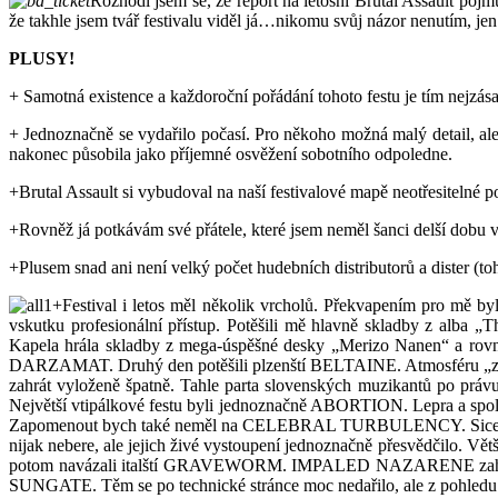
Rozhodl jsem se, že report na letošní Brutal Assault poj
že takhle jsem tvář festivalu viděl já…nikomu svůj názor nenutím, jen
PLUSY!
+ Samotná existence a každoroční pořádání tohoto festu je tím nejzá
+ Jednoznačně se vydařilo počasí. Pro někoho možná malý detail, ale 
nakonec působila jako příjemné osvěžení sobotního odpoledne.
+Brutal Assault si vybudoval na naší festivalové mapě neotřesitelné po
+Rovněž já potkávám své přátele, které jsem neměl šanci delší dobu v
+Plusem snad ani není velký počet hudebních distributorů a dister (to
+Festival i letos měl několik vrcholů. Překvapením pro mě
vskutku profesionální přístup. Potěšili mě hlavně skladby z alba
Kapela hrála skladby z mega-úspěšné desky „Merizo Nanen“ a rovně
DARZAMAT. Druhý den potěšili plzenští BELTAINE. Atmosféru „zimníh
zahrát vyloženě špatně. Tahle parta slovenských muzikantů po práv
Největší vtipálkové festu byli jednoznačně ABORTION. Lepra a spol. 
Zapomenout bych také neměl na CELEBRAL TURBULENCY. Sice jsem je 
nijak nebere, ale jejich živé vystoupení jednoznačně přesvědčilo. 
potom navázali italští GRAVEWORM. IMPALED NAZARENE zahráli to 
SUNGATE. Těm se po technické stránce moc nedařilo, ale z pohledu at