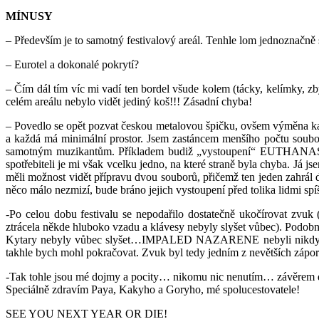
MÍNUSY
– Především je to samotný festivalový areál. Tenhle lom jednoznačně s
– Eurotel a dokonalé pokrytí?
– Čím dál tím víc mi vadí ten bordel všude kolem (tácky, kelímky, zbyt
celém areálu nebylo vidět jediný koš!!! Zásadní chyba!
– Povedlo se opět pozvat českou metalovou špičku, ovšem výměna kapel
a každá má minimální prostor. Jsem zastáncem menšího počtu soubor
samotným muzikantům. Příkladem budiž „vystoupení“ EUTHANASIE. Z
spotřebiteli je mi však vcelku jedno, na které straně byla chyba. Já 
měli možnost vidět přípravu dvou souborů, přičemž ten jeden zahrál 
něco málo nezmizí, bude bráno jejich vystoupení před tolika lidmi spí
-Po celou dobu festivalu se nepodařilo dostatečně ukočírovat z
ztrácela někde hluboko vzadu a klávesy nebyly slyšet vůbec). Podob
Kytary nebyly vůbec slyšet…IMPALED NAZARENE nebyli nikdy příliš
takhle bych mohl pokračovat. Zvuk byl tedy jedním z nevětších zápor
-Tak tohle jsou mé dojmy a pocity… nikomu nic nenutím… závěrem d
Speciálně zdravím Paya, Kakyho a Goryho, mé spolucestovatele!
SEE YOU NEXT YEAR OR DIE!