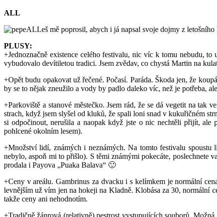
ALL
ALLeš mě poprosil, abych i já napsal svoje dojmy z letošního
PLUSY:
+Jednoznačně existence celého festivalu, nic víc k tomu nebudu, to 
vybudovalo devítiletou tradici. Jsem zvědav, co chystá Martin na kula
+Opět budu opakovat už řečené. Počasí. Paráda. Škoda jen, že koupání 
by se to nějak zneužilo a vody by padlo daleko víc, než je potřeba, al
+Parkoviště a stanové městečko. Jsem rád, že se dá vegetit na tak v
strach, když jsem slyšel od kluků, že spali loni snad v kukuřičném strni
si odpočinout, nerušila a naopak když jste o nic nechtěli přijít, ale
pohlcené okolním lesem).
+Množství lidí, známých i neznámých. Na tomto festivalu spoustu lid
nebylo, aspoň mi to přišlo). S těmi známými pokecáte, poslechnete vaš
prodala i Payova „Puaka Balava“ 🙂
+Ceny v areálu. Gambrinus za dvacku i s kelímkem je normální cena. A
levnějším už vím jen na hokeji na Kladně. Klobása za 30, normální cen
takže ceny ani nehodnotím.
+Tradičně žánrová (relativně) pestrost vystupujících souborů. Možná