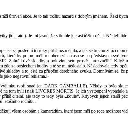
ráží úroveň akce. Je to tak trošku hazard s dobrým jménem. Řekl bych: 
ky jídla atd.). Je mi jasné, že s tímhle jde asi těžko dělat. Někteří lid
 se za poslední tři roky příliš nezměnila, a tak se trochu ztrácí momen
ů, které by potom měli mnohem více času se na představení své tvorb
ahráli dvě skladby a polovinu setu prostě „prozvučili“. Když už s
jsem zde za poslechem hudby a té se mi nedostalo. Následovala tedy opě
dvě skladby a to ještě za přispění darebného zvuku. Domnívám se, že 
še jako negativní reklama.!-
vuk (výjimku tvoří snad jen DARK GAMBALLE). Někdy to bylo skutečn
ně na tom byli i naši LIVORES MORTIS. Jejich vystoupení vypadalo as
 čitelní, ale tady to tedy byla „koule“. Kdybych jejich starší pe
ů letošního ročníku.
ěkuji všem osobám a kamarádům, které jsem měl po roce možnost vid