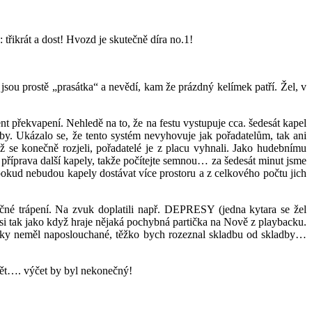
třikrát a dost! Hvozd je skutečně díra no.1!
é jsou prostě „prasátka“ a nevědí, kam že prázdný kelímek patří. Žel, v
t překvapení. Nehledě na to, že na festu vystupuje cca. šedesát kapel
y. Ukázalo se, že tento systém nevyhovuje jak pořadatelům, tak ani
e konečně rozjeli, pořadatelé je z placu vyhnali. Jako hudebnímu
t příprava další kapely, takže počítejte semnou… za šedesát minut jsme
pokud nebudou kapely dostávat více prostoru a z celkového počtu jich
é trápení. Na zvuk doplatili např. DEPRESY (jedna kytara se žel
i tak jako když hraje nějaká pochybná partička na Nově z playbacku.
cky neměl naposlouchané, těžko bych rozeznal skladbu od skladby…
ět…. výčet by byl nekonečný!