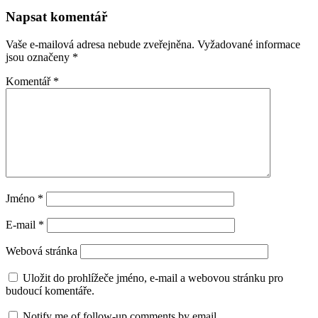
Napsat komentář
Vaše e-mailová adresa nebude zveřejněna.
Vyžadované informace
jsou označeny
*
Komentář
*
Jméno
*
E-mail
*
Webová stránka
Uložit do prohlížeče jméno, e-mail a webovou stránku pro
budoucí komentáře.
Notify me of follow-up comments by email.