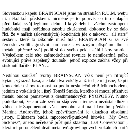
Slovenskou kapelu BRAINSCAN jsme na stránkách R.U.M. webu
už několikrát představili, nicméně je to poprvé, co tito chlapíci
předkládají svůj legitimní debut. I když debut…všichni zastoupení
hudebníci mají pořádnou zásobu zkušeností, dokonce by se dalo
říci, že v našich (slovenských) končinách jde o takovou „all stars“
sestavu, které to zákonitě musí hrát. BRAINSCAN si za své
řemeslo zvolili agresivní hard core s výrazným přispěním thrash
metalu, přičemž svůj podíl si do svého pekla stáhl i kov smrtící.
Výsledkem celé této zašmodrchané rovnice je nemilosrdná palba
evokující právě zapálený doutnák, jehož exploze začíná vždy při
stisknutí tlačítka PLAY…
Nedílnou součástí tvorby BRAINSCAN však není jen riffující
kytara, výrazná basa, ale také dva vokály a už teď je mi jasné, že při
koncertních show to musí na podiu neskuteční vřít! Mimochodem,
jedním z vokalistů je i jistý Tomáš Smida, kterého si mnozí příznivci
metalu budou pamatovat z deathmetalových PYOPOESY. Nutno
podotknout, že ani zde svému stájovému řemeslu nezůstal dlužen
vůbec nic.Zapomenout však nemohu ani na hlavního předáka
Martina Androviče, jehož zpěv/frázování je ukázkou absolutní
jistoty. Důkazem budiž rapcoreově-punková hitovka „My Own
Sickness“, anebo nečekaně přístupná skladba „Last Conversation“,
která mi po odečtení deathmetalově-growlingových vokálních partů