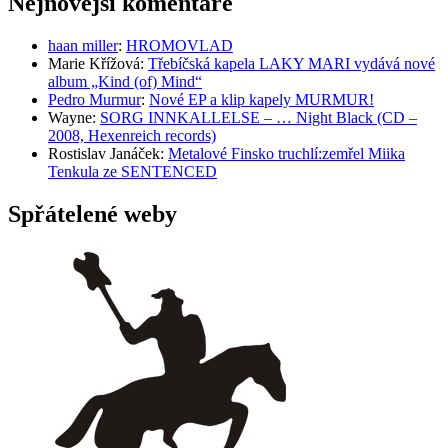
Nejnovější komentáře
haan miller
:
HROMOVLAD
Marie Křížová
:
Třebíčská kapela LAKY MARI vydává nové
album „Kind (of) Mind“
Pedro Murmur
:
Nové EP a klip kapely MURMUR!
Wayne
:
SORG INNKALLELSE – … Night Black (CD –
2008, Hexenreich records)
Rostislav Janáček
:
Metalové Finsko truchlí:zemřel Miika
Tenkula ze SENTENCED
Spřátelené weby