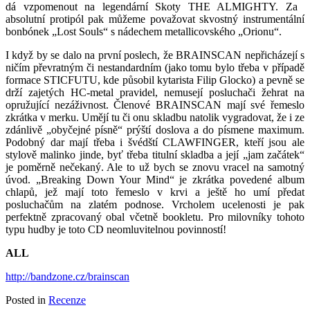
dá vzpomenout na legendární Skoty THE ALMIGHTY. Za
absolutní protipól pak můžeme považovat skvostný instrumentální
bonbónek „Lost Souls“ s nádechem metallicovského „Orionu“.
I když by se dalo na první poslech, že BRAINSCAN nepřicházejí s
ničím převratným či nestandardním (jako tomu bylo třeba v případě
formace STICFUTU, kde působil kytarista Filip Glocko) a pevně se
drží zajetých HC-metal pravidel, nemusejí posluchači žehrat na
opružující nezáživnost. Členové BRAINSCAN mají své řemeslo
zkrátka v merku. Umějí tu či onu skladbu natolik vygradovat, že i ze
zdánlivě „obyčejné písně“ prýští doslova a do písmene maximum.
Podobný dar mají třeba i švédští CLAWFINGER, kteří jsou ale
stylově malinko jinde, byť třeba titulní skladba a její „jam začátek“
je poměrně nečekaný. Ale to už bych se znovu vracel na samotný
úvod. „Breaking Down Your Mind“ je zkrátka povedené album
chlapů, jež mají toto řemeslo v krvi a ještě ho umí předat
posluchačům na zlatém podnose. Vrcholem ucelenosti je pak
perfektně zpracovaný obal včetně bookletu. Pro milovníky tohoto
typu hudby je toto CD neomluvitelnou povinností!
ALL
http://bandzone.cz/brainscan
Posted in
Recenze