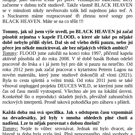
začneme v dubnu točit studiově. Takže vlastně BLACK HEAVEN
se v minulosti nikdy nevěnovalo tolik lidí najednou jako teď. A
s Nuclearem máme rozpracované tři zbrusu nové songy pro
BLACK HEAVEN. Máte se na co těšit !!!
Tommy, jak už jsem výše uvedl, po BLACK HEAVEN jsi začal
působit zejména v kapele FLOOD, o které ale také po nějaké
době nebylo příliš slyšet. Dal sis od všeho delší pauzu, nebo jsi
přece jen někde muzicíroval, ale bez nějakých větších ambicí?
Tommy
:
FLOOD jsme založili na konci roku 1997, přičemž kapela
aktivně působila až do roku 2008. V té době basák Boban odešel
pracovně do Irska a i já jsem byl pro dát si pauzu na neurčito. Od
roku 2012 jsem pak začal pracovat s kytaristou Petrem Lagou na
novém materiálu, který jsme studiově dokončili až vloni (2021).
Byla to cesta spletitá a velmi trnitá. Od roku 2011 jsem se také
věnoval unplugged projektu DEUCES WILD, se kterými jsme měli
čas od času menší vystoupení. Všechno ale jen na lokální úrovni.
Konkrétně šlo o reprodukci skladeb jiných, převážně zahraničních
rockových interpretů. Prostě taková pohodička pro zábavu s přáteli.
Každá doba má svá specifika. Jak s odstupem času vzpomínáš
na devadesátky, jež byly v mnoha ohledech plné chuti a
nadšení. Lze to nějak porovnat s dobou dnešní?
Tommy:
Nejde to vůbec srovnávat. Jednak mi bylo dvacet, ale
hlavně ta doba byla zcela jiná. Plná nepoznaného, plná svobody a