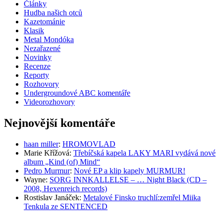
Články
Hudba našich otců
Kazetománie
Klasik
Metal Mondóka
Nezařazené
Novinky
Recenze
Reporty
Rozhovory
Undergroundové ABC komentáře
Videorozhovory
Nejnovější komentáře
haan miller
:
HROMOVLAD
Marie Křížová
:
Třebíčská kapela LAKY MARI vydává nové
album „Kind (of) Mind“
Pedro Murmur
:
Nové EP a klip kapely MURMUR!
Wayne
:
SORG INNKALLELSE – … Night Black (CD –
2008, Hexenreich records)
Rostislav Janáček
:
Metalové Finsko truchlí:zemřel Miika
Tenkula ze SENTENCED