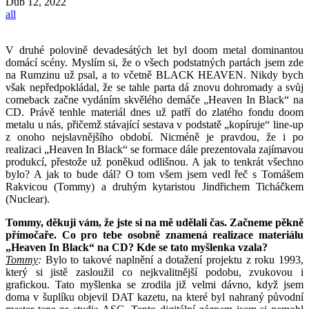
Dub
12, 2022
all
V druhé polovině devadesátých let byl doom metal dominantou
domácí scény. Myslím si, že o všech podstatných partách jsem zde
na Rumzinu už psal, a to včetně BLACK HEAVEN. Nikdy bych
však nepředpokládal, že se tahle parta dá znovu dohromady a svůj
comeback začne vydáním skvělého demáče „Heaven In Black“ na
CD. Právě tenhle materiál dnes už patří do zlatého fondu doom
metalu u nás, přičemž stávající sestava v podstatě „kopíruje“ line-up
z onoho nejslavnějšího období. Nicméně je pravdou, že i po
realizaci „Heaven In Black“ se formace dále prezentovala zajímavou
produkcí, přestože už poněkud odlišnou. A jak to tenkrát všechno
bylo? A jak to bude dál? O tom všem jsem vedl řeč s Tomášem
Rakvicou (Tommy) a druhým kytaristou Jindřichem Ticháčkem
(Nuclear).
Tommy, děkuji vám, že jste si na mě udělali čas. Začneme pěkně
přímočaře. Co pro tebe osobně znamená realizace materiálu
„Heaven In Black“ na CD? Kde se tato myšlenka vzala?
Tommy
:
Bylo to takové naplnění a dotažení projektu z roku 1993,
který si jistě zasloužil co nejkvalitnější podobu, zvukovou i
grafickou. Tato myšlenka se zrodila již velmi dávno, když jsem
doma v šuplíku objevil DAT kazetu, na které byl nahraný původní