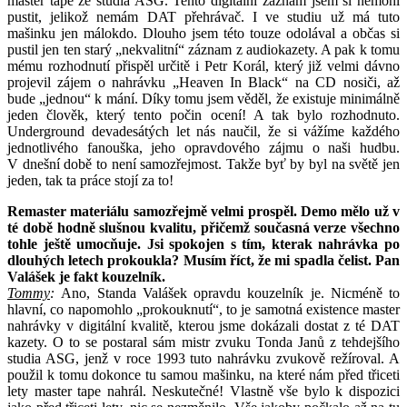
master tape ze studia ASG. Tento digitální záznam jsem si nemohl
pustit, jelikož nemám DAT přehrávač. I ve studiu už má tuto
mašinku jen málokdo. Dlouho jsem této touze odolával a občas si
pustil jen ten starý „nekvalitní“ záznam z audiokazety. A pak k tomu
mému rozhodnutí přispěl určitě i Petr Korál, který již velmi dávno
projevil zájem o nahrávku „Heaven In Black“ na CD nosiči, až
bude „jednou“ k mání. Díky tomu jsem věděl, že existuje minimálně
jeden člověk, který tento počin ocení! A tak bylo rozhodnuto.
Underground devadesátých let nás naučil, že si vážíme každého
jednotlivého fanouška, jeho opravdového zájmu o naši hudbu.
V dnešní době to není samozřejmost. Takže byť by byl na světě jen
jeden, tak ta práce stojí za to!
Remaster materiálu samozřejmě velmi prospěl. Demo mělo už v
té době hodně slušnou kvalitu, přičemž současná verze všechno
tohle ještě umocňuje. Jsi spokojen s tím, kterak nahrávka po
dlouhých letech prokoukla? Musím říct, že mi spadla čelist. Pan
Valášek je fakt kouzelník.
Tommy
:
Ano, Standa Valášek opravdu kouzelník je. Nicméně to
hlavní, co napomohlo „prokouknutí“, to je samotná existence master
nahrávky v digitální kvalitě, kterou jsme dokázali dostat z té DAT
kazety. O to se postaral sám mistr zvuku Tonda Janů z tehdejšího
studia ASG, jenž v roce 1993 tuto nahrávku zvukově režíroval. A
použil k tomu dokonce tu samou mašinku, na které nám před třiceti
lety master tape nahrál. Neskutečné! Vlastně vše bylo k dispozici