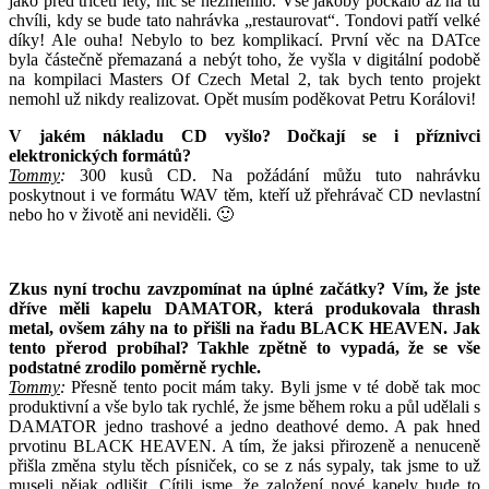
jako před třiceti lety, nic se nezměnilo. Vše jakoby počkalo až na tu
chvíli, kdy se bude tato nahrávka „restaurovat“. Tondovi patří velké
díky! Ale ouha! Nebylo to bez komplikací. První věc na DATce
byla částečně přemazaná a nebýt toho, že vyšla v digitální podobě
na kompilaci Masters Of Czech Metal 2, tak bych tento projekt
nemohl už nikdy realizovat. Opět musím poděkovat Petru Korálovi!
V jakém nákladu CD vyšlo? Dočkají se i příznivci
elektronických formátů?
Tommy
:
300 kusů CD. Na požádání můžu tuto nahrávku
poskytnout i ve formátu WAV těm, kteří už přehrávač CD nevlastní
nebo ho v životě ani neviděli. 🙂
Zkus nyní trochu zavzpomínat na úplné začátky? Vím, že jste
dříve měli kapelu DAMATOR, která produkovala thrash
metal, ovšem záhy na to přišli na řadu BLACK HEAVEN. Jak
tento přerod probíhal? Takhle zpětně to vypadá, že se vše
podstatné zrodilo poměrně rychle.
Tommy
:
Přesně tento pocit mám taky. Byli jsme v té době tak moc
produktivní a vše bylo tak rychlé, že jsme během roku a půl udělali s
DAMATOR jedno trashové a jedno deathové demo. A pak hned
prvotinu BLACK HEAVEN. A tím, že jaksi přirozeně a nenuceně
přišla změna stylu těch písniček, co se z nás sypaly, tak jsme to už
museli nějak odlišit. Cítili jsme, že založení nové kapely bude to