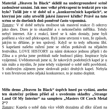
Materiál „Heaven In Black“ sklidil na undergroundové scéně
zasloužené uznání. Jak moc velké překvapení to tenkrát pro vás
bylo? Tušili jste v té době už o „konkurenčních kapelách“, se
kterými jste záhy utvořili jakési žánrové křídlo? Právě na tuto
scénu se do dnešních dnů poměrně často vzpomíná.
Tommy
:
V té době nebyla možnost tak masivní reakce či odezvy
jako dnes. Dnes je to okamžité a v nekonečném měřítku. Tehdy
nebyl internet. Ale z reakcí, které se k nám dostaly, jsme byli
potěšeni a více než překvapeni. Byli jsme utvrzeni v tom, že způsob,
jakým to děláme, je ten správný. Když se to tedy někomu líbí.
S kapelami našeho ražení jsme se občas potkávali na nějakém
festiválku. LOVE HISTORY za námi dokonce jednou přijeli i do
Zlína a u pivka jsme probírali naše budoucí plány. Inspirace byla
vzájemná. Uvědomovali jsme si, že takových podobných kapel je u
nás málo a myslím, že jsme tehdy vzájemně o sobě měli povědomí.
S obdivným zájmem jsme sledovali práci druhých kapel. Nebyla
v tom řevnivost nebo nějaká konkurence, to je nutno doplnit.
Mělo demo „Heaven In Black“ úspěch hned po vydání, anebo
ten skutečný průlom přišel až s uvedením skladby „Strange
Land Of My Interior“ na sampleru „Masters Of Czech Metal
2“?
Tommy
:
Kapela o sobě dala více vědět dozajista až díky účasti na