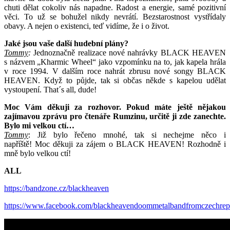
chuti dělat cokoliv nás napadne. Radost a energie, samé pozitivní
věci. To už se bohužel nikdy nevrátí. Bezstarostnost vystřídaly
obavy. A nejen o existenci, teď vidíme, že i o život.
Jaké jsou vaše další hudební plány?
Tommy
:
Jednoznačně realizace nové nahrávky BLACK HEAVEN
s názvem „Kharmic Wheel“ jako vzpomínku na to, jak kapela hrála
v roce 1994. V dalším roce nahrát zbrusu nové songy BLACK
HEAVEN. Když to půjde, tak si občas někde s kapelou udělat
vystoupení. That´s all, dude!
Moc Vám děkuji za rozhovor. Pokud máte ještě nějakou
zajímavou zprávu pro čtenáře Rumzinu, určitě ji zde zanechte.
Bylo mi velkou ctí…
Tommy
: Již bylo řečeno mnohé, tak si nechejme něco i
napříště! Moc děkuji za zájem o BLACK HEAVEN! Rozhodně i
mně bylo velkou ctí!
ALL
https://bandzone.cz/blackheaven
https://www.facebook.com/blackheavendoommetalbandfromczechrep