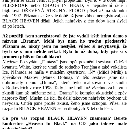
Pak jsem se začal věnovat jiným projektům. Byli to v té době např.
FLIESROAR nebo CHAOS IN HEAD, v neposlední řadě i
bigbítová DŘEVĚNÁ STRUNA. FLOOD přišel až na sklonku
roku 1997. Přiznám se, že v té době už jsem vůbec neregistroval, co
BLACK HEAVEN dělají. Jejich nahrávky z této doby jsem slyšel
až po letech.
Až později jsem zaregistroval, že jste vydali ještě jedno demo s
názvem „Drama“. Mohl bys nám ho trochu představit?
Přiznám se, nikdy jsem ho neslyšel, vůbec si nevybavuji, že
bych se s ním někde setkal. Byla to už doba, kdy jste si s
promem příliš nelámali hlavu?
Nuclear
:
Po vydání „Fantasy“ jsme opět pozměnili sestavu. Odešel
kytarista White, který se vrátil do rodného Trenčína a také vokalista
Ice. Náhrada se našla v mladém kytaristovi „Ň“ (Miloš Mrlík) a
zpěvákovi Maxovi (Marek Dolina). V této sestavě jsme dali
dohromady demo „Drama“, které bylo realizováno ve studiu
v Bojkovicích v roce 1998. Tady jsme hodili už všechno za hlavu a
zkusili kam až můžeme zajít. „Drama“ je komplet akustické a zpěv
naprosto čistý. Musím ale říci, že další takovou nahrávku bychom už
nevydali. Chtěli jsme prostě zkusit, čeho jsme schopni. Přišel ale
rozpad a BlLACK HEAVEN se na dlouhých X let odmlčeli.
Co pro vás rozpad BLACK HEAVEN znamenal? Berete
konkrétně „Heaven In Black“ na CD jako takové malé
zadostiučinění?