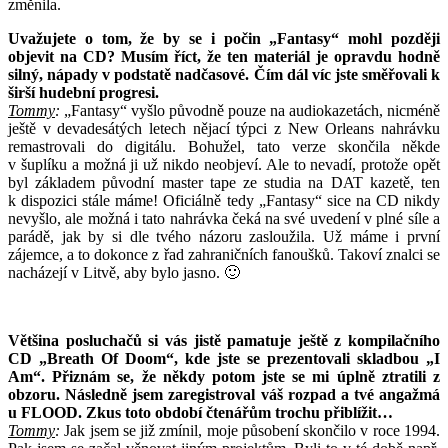
změnila.
Uvažujete o tom, že by se i počin „Fantasy“ mohl později
objevit na CD? Musím říct, že ten materiál je opravdu hodně
silný, nápady v podstatě nadčasové. Čím dál víc jste směřovali k
širší hudební progresi.
Tommy
:
„Fantasy“ vyšlo původně pouze na audiokazetách, nicméně
ještě v devadesátých letech nějací týpci z New Orleans nahrávku
remastrovali do digitálu. Bohužel, tato verze skončila někde
v šuplíku a možná ji už nikdo neobjeví. Ale to nevadí, protože opět
byl základem původní master tape ze studia na DAT kazetě, ten
k dispozici stále máme! Oficiálně tedy „Fantasy“ sice na CD nikdy
nevyšlo, ale možná i tato nahrávka čeká na své uvedení v plné síle a
parádě, jak by si dle tvého názoru zasloužila. Už máme i první
zájemce, a to dokonce z řad zahraničních fanoušků. Takoví znalci se
nacházejí v Litvě, aby bylo jasno. 🙂
Většina posluchačů si vás jistě pamatuje ještě z kompilačního
CD „Breath Of Doom“, kde jste se prezentovali skladbou „I
Am“. Přiznám se, že někdy potom jste se mi úplně ztratili z
obzoru. Následně jsem zaregistroval váš rozpad a tvé angažmá
u FLOOD. Zkus toto období čtenářům trochu přiblížit…
Tommy
:
Jak jsem se již zmínil, moje působení skončilo v roce 1994.