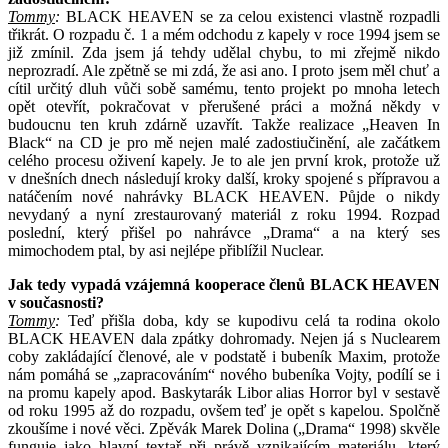
Tommy
:
BLACK HEAVEN se za celou existenci vlastně rozpadli
třikrát. O rozpadu č. 1 a mém odchodu z kapely v roce 1994 jsem se
již zmínil. Zda jsem já tehdy udělal chybu, to mi zřejmě nikdo
neprozradí. Ale zpětně se mi zdá, že asi ano. I proto jsem měl chuť a
cítil určitý dluh vůči sobě samému, tento projekt po mnoha letech
opět otevřít, pokračovat v přerušené práci a možná někdy v
budoucnu ten kruh zdárně uzavřít. Takže realizace „Heaven In
Black“ na CD je pro mě nejen malé zadostiučinění, ale začátkem
celého procesu oživení kapely. Je to ale jen první krok, protože už
v dnešních dnech následují kroky další, kroky spojené s přípravou a
natáčením nové nahrávky BLACK HEAVEN. Půjde o nikdy
nevydaný a nyní zrestaurovaný materiál z roku 1994. Rozpad
poslední, který přišel po nahrávce „Drama“ a na který ses
mimochodem ptal, by asi nejlépe přiblížil Nuclear.
Jak tedy vypadá vzájemná kooperace členů BLACK HEAVEN
v současnosti?
Tommy
:
Teď přišla doba, kdy se kupodivu celá ta rodina okolo
BLACK HEAVEN dala zpátky dohromady. Nejen já s Nuclearem
coby zakládající členové, ale v podstatě i bubeník Maxim, protože
nám pomáhá se „zapracováním“ nového bubeníka Vojty, podílí se i
na promu kapely apod. Baskytarák Libor alias Horror byl v sestavě
od roku 1995 až do rozpadu, ovšem teď je opět s kapelou. Spolčně
zkoušíme i nové věci. Zpěvák Marek Dolina („Drama“ 1998) skvěle
funguje jako hlavní textař při právě vznikajícím materiálu, který