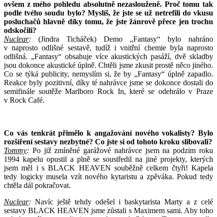
ovšem z mého pohledu absolutně nezaslouženě. Proč tomu tak
podle tvého soudu bylo? Myslíš, že jste se už netrefili do vkusu
posluchačů hlavně díky tomu, že jste žánrově přece jen trochu
odskočili?
Nuclear
:
(Jindra Ticháček) Demo „Fantasy“ bylo nahráno
v naprosto odlišné sestavě, tudíž i vnitřní chemie byla naprosto
odlišná. „Fantasy“ obsahuje více akustických pasáží, dvě skladby
jsou dokonce akustické úplně. Chtěli jsme zkusit prostě něco jiného.
Co se týká publicity, nemyslím si, že by „Fantasy“ úplně zapadlo.
Reakce byly pozitivní, díky té nahrávce jsme se dokonce dostali do
semifinále soutěže Marlboro Rock In, které se odehrálo v Praze
v Rock Café.
Co vás tenkrát přimělo k angažování nového vokalisty? Bylo
rozšíření sestavy nezbytné? Co jste si od tohoto kroku slibovali?
Tommy
:
Po již zmíněné garážové nahrávce jsem na podzim roku
1994 kapelu opustil a plně se soustředil na jiné projekty, kterých
jsem měl i s BLACK HEAVEN souběžně celkem čtyři! Kapela
tedy logicky musela vzít nového kytaristu a zpěváka. Pokud tedy
chtěla dál pokračovat.
Nuclear
:
Navíc ještě tehdy odešel i baskytarista Marty a z celé
sestavy BLACK HEAVEN jsme zůstali s Maximem sami. Aby toho