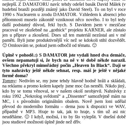
nejlepší. Z DAMATORU navíc tehdy odešel basák David Málek (v
hudební branži později známý jako David Steel). To on byl v roce
1990 s Nuclearem u zrodu DAMATOR. Vzhledem k absenci jeho
přítomnosti muselo zákonitě vzniknout něco nového. I to byl tedy
další podstatný důvod, řekl bych. S Davidem jsem v mezičase
pracoval ve zkušebně na „gothick“ projektu KARNER, ale zůstalo
jen u příprav a zkoušení. Dnes už ten materiál nezůstal ani v mé
paměti. Byli jsme produktivnější víc než se kdokoli stihl dozvědět.
🙂 Omlouvám se, pokud jsem odbočil od tématu. 🙂
Úplně v pohodě.:) S DAMATOR jste vydali hned dva demáče,
ovšem nepamatuji si, že bych na ně v té době někde narazil.
Všechno překryl mimořádný počin „Heaven In Black“. Dají se
tyto nahrávky ještě někde sehnat, resp. máš je ještě v nějaké
formě doma?
Tommy
:
Nedivím se, my jsme tehdy hlavně hodně hráli a skládali,
na reklamu a promo kolem kapely jsme moc čas neměli. Nikdo jiný,
kdo by se tomu věnoval, se v našem okolí neobjevil. Nahrávky z
roku 1992 „Nekrolog svědomí“ a „Dissenter“ samozřejmě mám na
MC, i s původním originálním obalem. Nově jsem loni udělal
převod do moderního formátu – dema jsou k dispozici ve WAV,
případně v MP3. Hraje to tak, jak to hraje, s tím už asi nic
neuděláme. 🙂 I když, možná, i to by šlo vylepšit. V dnešní době
jsou studiové možnosti úplně jinde než dřív.