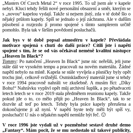
„Masters Of Czech Metal 2“ v roce 1995. To už jsem ale v kapele
nebyl. Kluci tehdy řešili nové personální obsazení a směr, kterým se
s „novou“ kapelou vydají. Takže si nejsem jistý, zda v té době šlo o
nějaký průlom kapely. Spíš se jednalo o její záchranu. Ale v dalším
působení a rozjezdu jí promo spojené s tímto samplerem určitě
pomohlo. Byla tak v širším povědomí posluchačů.
Jak bys v té době popsal atmosféru v kapele? Převládala
motivace spojená s chutí do další práce? Cítili jste i napětí
spojené s tím, že se od vás očekával neméně kvalitní nástupce
„Heaven In Black“?
Tommy
:
Po natočení „Heaven In Black“ jsme nic neřešili, jeli jsme
stále dál ve vysokém tempu a pracovali na novém materiálu. Žádné
napětí nebylo na místě. Kapela se stále vyvíjela a písničky byly opět
trochu jiné, celkově svižnější. Osmiskladbový materiál jsme si tehdy
v roce 1994 pracovně nahráli ve zkušebně. A musím říct: „Díky
Bohu!“ Nahrávku vyplivl opět můj archivní šuplík, a po pětadvaceti
letech letech se v roce 2019 stala předmětem reunionu kapely. Takže
pokud jde o to, co mělo přijít po „Heaven In Black“, tak to se
dozvíte až teď po letech. Tehdy byla práce kapely přerušena a
dokončujeme ji až nyní. V napětí byste tedy měli být spíš vy,
posluchači! U nás o nějakém napětí nemůže být řeč. 🙂
V roce 1996 jste vydali už v pozměněné sestavě druhé demo
„Fantasy“. Mám pocit, že se mu nedostalo už takové publicity,