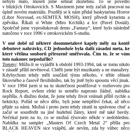
nebylo málo, museli jsme sehnat zkušebnu. To se povedlo
v blízkých Otrokovicích. S Maximem jsme tedy začali pracovat na
úplně novém materiálu. Později se k nám přidal baskytarista Horror
(Libor Novosad, ex-SEMTEX MOSH), který přivedl kytaristu a
zpěváka. Říkali si White (Miro Krchlík) a Ice (Pavel Dostál).
Společně jsme vyprodukovali demo „Fantasy“, které bylo následně
natočeno v roce 1996 v otrokovickém S-studiu.
V oné době už některé doommetalové kapely měly na kontě
debutové nahrávky, CD jednoduše byla další zásadní meta, ke
které většina souborů přirozeně směřovala. Čím to, že se vám
toto nakonec nepodařilo?
Tommy
:
Můžu-li se vyjádřit k období 1993-1994, tak se tomu nikdo
v zásadě příliš nevěnoval. Chtěli jsme být muzikanty a ne manažery.
Kdybychom tehdy měli součástí týmu někoho, v téhle oblasti
šikovného a časově flexibilního, tak by jistě bylo spoustu věcí jinak.
V roce 1994 jsem si na tu skutečnost postěžoval v rozhovoru pro
Rock Report, ovšem efekt to nemělo naprosto žádný, nabídka
nepřišla. A dlužno dodat, že jsme tehdy život vnímali příliš rychle a
hekticky. Pořád se něco dělo, byli jsme netrpěliví čekat, až něco
přijde za námi. Možná i proto jsem tehdy ztratil tu správnou chuť a
začal se soustředit na jiné hudební žánry, které mě také bavily.
Nečekal jsem na to, co se možná rýsovalo někde v nedohlednu.
Nabídka na sampler „Masters Of Czech Metal 2“ přišla pro
BLACK HEAVEN sice vzápětí, ale nevím, zda by vůbec něco