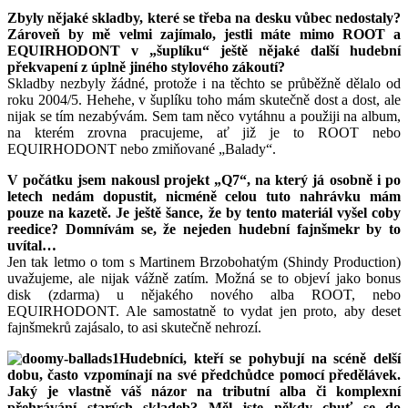
Zbyly nějaké skladby, které se třeba na desku vůbec nedostaly?
Zároveň by mě velmi zajímalo, jestli máte mimo ROOT a
EQUIRHODONT v „šuplíku“ ještě nějaké další hudební
překvapení z úplně jiného stylového zákoutí?
Skladby nezbyly žádné, protože i na těchto se průběžně dělalo od
roku 2004/5. Hehehe, v šuplíku toho mám skutečně dost a dost, ale
nijak se tím nezabývám. Sem tam něco vytáhnu a použiji na album,
na kterém zrovna pracujeme, ať již je to ROOT nebo
EQUIRHODONT nebo zmiňované „Balady“.
V počátku jsem nakousl projekt „Q7“, na který já osobně i po
letech nedám dopustit, nicméně celou tuto nahrávku mám
pouze na kazetě. Je ještě šance, že by tento materiál vyšel coby
reedice? Domnívám se, že nejeden hudební fajnšmekr by to
uvítal…
Jen tak letmo o tom s Martinem Brzobohatým (Shindy Production)
uvažujeme, ale nijak vážně zatím. Možná se to objeví jako bonus
disk (zdarma) u nějakého nového alba ROOT, nebo
EQUIRHODONT. Ale samostatně to vydat jen proto, aby deset
fajnšmekrů zajásalo, to asi skutečně nehrozí.
Hudebníci, kteří se pohybují na scéně delší
dobu, často vzpomínají na své předchůdce pomocí předělávek.
Jaký je vlastně váš názor na tributní alba či komplexní
přehrávání starých skladeb? Měl jste někdy chuť se do