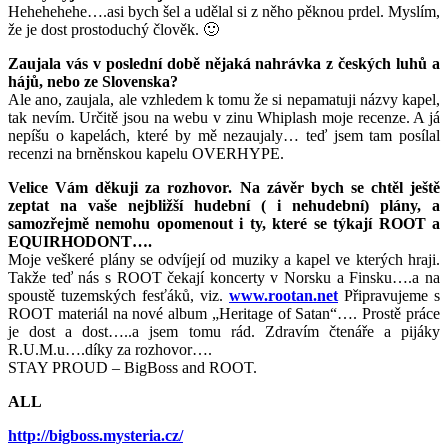
Hehehehehe….asi bych šel a udělal si z něho pěknou prdel. Myslím,
že je dost prostoduchý člověk. 🙂
Zaujala vás v poslední době nějaká nahrávka z českých luhů a
hájů, nebo ze Slovenska?
Ale ano, zaujala, ale vzhledem k tomu že si nepamatuji názvy kapel,
tak nevím. Určitě jsou na webu v zinu Whiplash moje recenze. A já
nepíšu o kapelách, které by mě nezaujaly… teď jsem tam posílal
recenzi na brněnskou kapelu OVERHYPE.
Velice Vám děkuji za rozhovor. Na závěr bych se chtěl ještě
zeptat na vaše nejbližší hudební ( i nehudební) plány, a
samozřejmě nemohu opomenout i ty, které se týkají ROOT a
EQUIRHODONT….
Moje veškeré plány se odvíjejí od muziky a kapel ve kterých hraji.
Takže teď nás s ROOT čekají koncerty v Norsku a Finsku….a na
spoustě tuzemských fesťáků, viz.
www.rootan.net
Připravujeme s
ROOT materiál na nové album „Heritage of Satan“…. Prostě práce
je dost a dost…..a jsem tomu rád. Zdravím čtenáře a pijáky
R.U.M.u….díky za rozhovor….
STAY PROUD – BigBoss and ROOT.
ALL
http://bigboss.mysteria.cz/