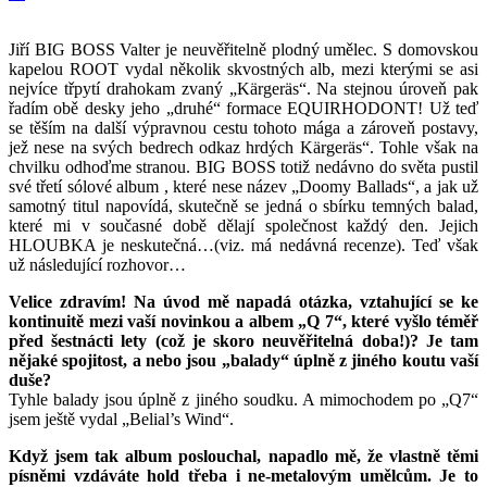
Jiří BIG BOSS Valter je neuvěřitelně plodný umělec. S domovskou
kapelou ROOT vydal několik skvostných alb, mezi kterými se asi
nejvíce třpytí drahokam zvaný „Kärgeräs“. Na stejnou úroveň pak
řadím obě desky jeho „druhé“ formace EQUIRHODONT! Už teď
se těším na další výpravnou cestu tohoto mága a zároveň postavy,
jež nese na svých bedrech odkaz hrdých Kärgeräs“. Tohle však na
chvilku odhoďme stranou. BIG BOSS totiž nedávno do světa pustil
své třetí sólové album , které nese název „Doomy Ballads“, a jak už
samotný titul napovídá, skutečně se jedná o sbírku temných balad,
které mi v současné době dělají společnost každý den. Jejich
HLOUBKA je neskutečná…(viz. má nedávná recenze). Teď však
už následující rozhovor…
Velice zdravím! Na úvod mě napadá otázka, vztahující se ke
kontinuitě mezi vaší novinkou a albem „Q 7“, které vyšlo téměř
před šestnácti lety (což je skoro neuvěřitelná doba!)? Je tam
nějaké spojitost, a nebo jsou „balady“ úplně z jiného koutu vaší
duše?
Tyhle balady jsou úplně z jiného soudku. A mimochodem po „Q7“
jsem ještě vydal „Belial’s Wind“.
Když jsem tak album poslouchal, napadlo mě, že vlastně těmi
písněmi vzdáváte hold třeba i ne-metalovým umělcům. Je to