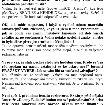
obdobného projektu pustit?
Vidím, že jsi neslyšel naše řadové miniCD „Casilda“, kde jsou
předělávky BEATLES a HENDRIXE….a jiné chuťovky. Sežeň si
to a poslechni. To bude také odpověď na tvou otázku.
OK, tak tohle napravím, i když o vydání tohoto materiálu
samozřejmě vím. Nicméně, když už jsem u toho vzpomínání…
jak se podle vás změnil metalový fanoušek od dob vašich
začátku až po současnost? Vidíte nějaké společné znaky, a nebo
to bylo dříve přece jen trochu o něčem jiném?
Tak to opravdu nemám tušení, moc se těmito věcmi nezabývám. Jde
to mimo mne. Fans jsou podle pořád stejní, a buď si vzájemně
sedneme, nebo ne.
Ví se o vás, že stále pečlivě sledujete hudební dění. Proto se Vás
rád zeptám na názor, vztahující se ke „staro-nové“ formaci
PRAŽSKÝ VÝBĚR. Jak se vám líbí ta současná „dvojka“ ?
No, přiznám se, že současný „Výběr“ na mne nepůsobí nijak.
Myslím, že je to vykopávání mrtvoly. Původní muzikanti jsou pryč.
Nemám rád takováto polo-zmrtvých vstávání. Je to o ničem. To je
můj názor.
Nyní zpět k přednímu tématu rozhovoru. Existuje ještě nějaká
šance, že „Doomy Ballads“ budou mít své pokračování? A nebo
vaše cesta sólovými alby povede někam úplně jinam? A