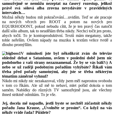
samozřejmě se nemůžu nezeptat na časový rozestup, jelikož
právě svá sólová alba zrovna nevydáváte v pravidelných
intervalech…
Možná někdy budou mít pokračování…uvidím. Teď se ale pracuje
na nových věcech pro ROOT a potom na nových pro
EQUIRHODONT, pokud nebudu cítit, že je ten pravý čas natočit
další sólo album, tak to neudělám třeba nikdy. Nechci točit jen proto,
abych točil. To je kontraproduktivní. Textů mám megatuny, takže
tohle neřeším. Ovšem nápady na muziku k textům velice tvrdě a
dlouho promýšlím.
V minulosti jste byl několikrát zván do televize
ohledně debat o Satanismu, ovšem v poslední době jsem nic
podobného z vaší strany nezaznamenal. Že by se vás báli?:) A
nebo se už raději podobným pořadům vyhýbáte? Říkali vám
třeba před pořady samotnými, aby jste se třeba některým
tématům záměrně vyhnul?
Nikdo mi nikdy nic nezakazoval, vždy jsem měl naprostou svobodu
v tom co říkám. Ale už mě to nebaví, mlet pořád dokola o tom
samém. Nabídky do různých TV samozřejmě jsou, ale všechny
ihned striktně odmítám. To je vše.
Jej, docela mě napadlo, jestli byste se nechtěl zúčastnit někdy
pořadu Jana Krause, „Uvolněte se prosím“. Co když na vás
někdy vyjde řada? Půjdete?