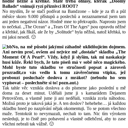
hodně něžné a křehké. Máte třeba ohlasy, kterak „Doomy
Ballads“ vnímají ryzí příznivci ROOT?
No myslím, že se stačí podívat na Bandzone – kde je za tři a půl
měsíce skoro 9.000 přístupů a poslechů a nezaznamenal jsem tam
ani jeden negativní názor. Hodně mne to překvapilo. Naprosto jsem
to nečekal. „The Ocean“ a „Tears Of The Ages“ jsou opravdu něžné
a křehké, jak říkáš, ale že by „Solitude“ byla něžná, natož křehká, to
mi jaksi nesedí. 🙂
No, na mě působí jakýmsi záhadně uklidňujícím dojmem.
Ani nevím proč, ovšem asi nejvíce mě „dostala“ skladba „The
Moment Of A Pearl“. Vždy, když ji slyším, tak mi naskakuje
husí kůže. Řekl bych, že tato píseň má v sobě něco magického.
Mohl byste tuto skladbu ve stručnosti popsat a zároveň
prozradit,co vás vedlo k tomu závěrečnému vtípku, jež
probouzí posluchače doslova z mrákot? (nebudu ho sem
vypisovat – poslechněte si to! pozn.aut.)
Tak tahle věc vznikla doslova a do písmene jako poslední u mě
doma za deset minut. Udělali jsme ji s kamarádem Dejanem
Petrovičem, a vlastně jsme ji ani nedělali, vznikla zcela náhodou.
Možná proto je taková jaká je. A ten doslov? hehehehe… já každou
skladbu hned po nazpívání nějak okomentuji. To se potom všechno
maže. Tentokrát to nevymazali, nechali to tam. Nic tím výrokem
nesleduji, je to čistě pro pobavení a vlastně odlehčení, aby to zase
všichni nebrali tak vážně. 🙂