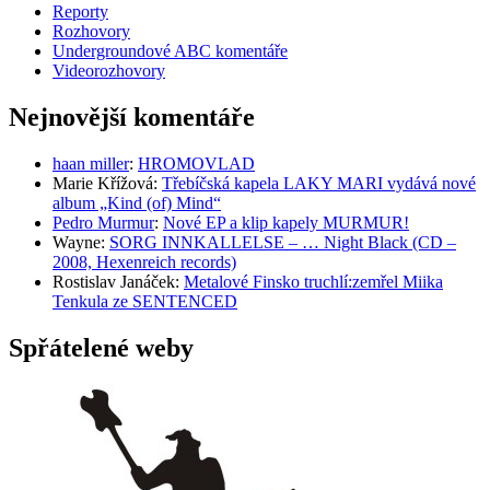
Reporty
Rozhovory
Undergroundové ABC komentáře
Videorozhovory
Nejnovější komentáře
haan miller
:
HROMOVLAD
Marie Křížová
:
Třebíčská kapela LAKY MARI vydává nové
album „Kind (of) Mind“
Pedro Murmur
:
Nové EP a klip kapely MURMUR!
Wayne
:
SORG INNKALLELSE – … Night Black (CD –
2008, Hexenreich records)
Rostislav Janáček
:
Metalové Finsko truchlí:zemřel Miika
Tenkula ze SENTENCED
Spřátelené weby