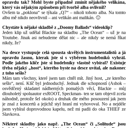
opravdu tak? Mohl byste případně zmínit nějakého velikána,
který vás nějakým způsobem při tvorbě alba ovlivnil?
Ovšem ta „poklona“ se týkala „Q7“ – nikoli tohoto alba. Na tomto
albu mě nikdo neovlivnil – ani velikán ani malikán. 🙂
Chystáte k nějaké skladbě z „Doomy Ballads“ videoklip?
Jeden klip už udělal Blackie na skladbu „The Ocean“ – už je na
Youtube. Jinak asi nebudeme dělat nic – ale nikdy se nemá říkat
nikdy, že?
Na desce vystupuje celá spousta skvělých instrumentalistů a já
opravdu žasnu, kterak jste si s výběrem hudebníků vyhrál.
Podle jakého klíče jste si hudebníky vlastně vybíral? Existuje
třeba nějaký „host“, kterého byste na desce uvítal, ale nakonec
z toho sešlo?
Mám tam všechny, které jsem tam chtěl mít. Jiný host, „ze kterého
sešlo“, není. Klíč byl jednoduchý. Jednak dle schopností (Ashok –
osvědčený skladatel nádherných pomalých věcí, Blackie – můj
dlouholetý spoluautor exROOT, Speckman- ten se tam objevil zcela
náhodně, protože šel okolo) a druhak dle mého posouzení jak jsem
je znal z koncertů a jejichž styl hraní mi vyhovoval. No a nejdéle
jsem vybíral doprovodnou kapelu, než mi padli do oka THIEF ze
Slavkova.
Některé skladby jako např. „The Ocean“ či „Solitude“ jsou