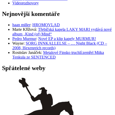
Videorozhovory
Nejnovější komentáře
haan miller
:
HROMOVLAD
Marie Křížová
:
Třebíčská kapela LAKY MARI vydává nové
album „Kind (of) Mind“
Pedro Murmur
:
Nové EP a klip kapely MURMUR!
Wayne
:
SORG INNKALLELSE – … Night Black (CD –
2008, Hexenreich records)
Rostislav Janáček
:
Metalové Finsko truchlí:zemřel Miika
Tenkula ze SENTENCED
Spřátelené weby