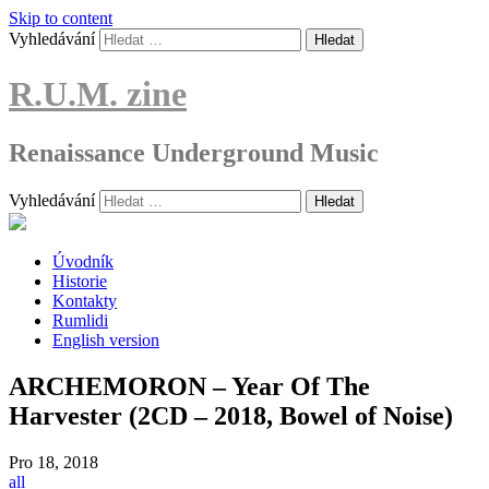
Skip to content
Vyhledávání
R.U.M. zine
Renaissance Underground Music
Vyhledávání
Úvodník
Historie
Kontakty
Rumlidi
English version
ARCHEMORON – Year Of The
Harvester (2CD – 2018, Bowel of Noise)
Pro
18, 2018
all