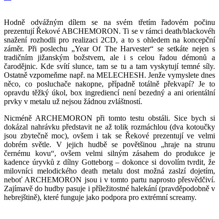
Hodně odvážným dílem se na svém třetím řadovém počinu
prezentují Řekové ABCHEMORON. Ti se v rámci death/blackovéh
snažení rozhodli pro realizaci 2CD, a to s ohledem na koncepční
záměr. Při poslechu „Year Of The Harvester“ se setkáte nejen s
tradičním jižanským božstvem, ale i s celou řadou démonů a
čarodějnic. Kde svítí slunce, tam se tu a tam vyskytují temné síly.
Ostatně vzpomeňme např. na MELECHESH. Jenže vymyslete dnes
něco, co posluchače nakopne, případně totálně překvapí? Je to
opravdu těžký úkol, box ingrediencí není bezedný a ani orientální
prvky v metalu už nejsou žádnou zvláštností.
Nicméně ARCHEMORON při tomto testu obstáli. Sice bych si
dokázal nahrávku představit ne až tolik rozmáchlou (dva kotoučky
jsou zbytečně moc), ovšem i tak se Řekové prezentují ve velmi
dobrém světle. V jejich hudbě se povětšinou „hraje na strunu
černému kovu“, ovšem velmi silným zásahem do produkce je
kadence úryvků z dílny Gotteborg – dokonce si dovolím tvrdit, že
milovníci melodického death metalu dost možná zaslzí dojetím,
neboť ARCHEMORON jsou i v tomto partu naprosto přesvědčiví.
Zajímavě do hudby pasuje i příležitostné halekání (pravděpodobně v
hebrejštině), které funguje jako podpora pro extrémní screamy.