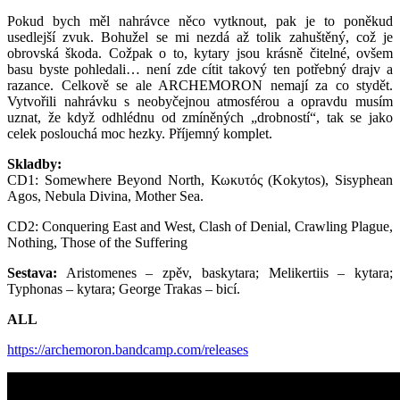
Pokud bych měl nahrávce něco vytknout, pak je to poněkud
usedlejší zvuk. Bohužel se mi nezdá až tolik zahuštěný, což je
obrovská škoda. Cožpak o to, kytary jsou krásně čitelné, ovšem
basu byste pohledali… není zde cítit takový ten potřebný drajv a
razance. Celkově se ale ARCHEMORON nemají za co stydět.
Vytvořili nahrávku s neobyčejnou atmosférou a opravdu musím
uznat, že když odhlédnu od zmíněných „drobností“, tak se jako
celek poslouchá moc hezky. Příjemný komplet.
Skladby:
CD1: Somewhere Beyond North, Κωκυτός (Kokytos), Sisyphean
Agos, Nebula Divina, Mother Sea.
CD2: Conquering East and West, Clash of Denial, Crawling Plague,
Nothing, Those of the Suffering
Sestava:
Aristomenes – zpěv, baskytara; Melikertiis – kytara;
Typhonas – kytara; George Trakas – bicí.
ALL
https://archemoron.bandcamp.com/releases