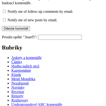
budoucí komentáře.
Notify me of follow-up comments by email.
Notify me of new posts by email.
Prosím opište "3eaef5":
Rubriky
Ankety a komentáře
Články
Hudba našich otců
Kazetománie
Klasik
Metal Mondóka
Nezařazené
Novinky
Recenze
Reporty
Rozhovory
Undergroundové ABC komentáře