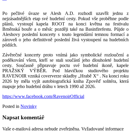
Po pečlivé úvaze se Alesh A.D. rozhodl uzavřít jednu z
nejzásadnějších etap své hudební cesty. Pokud vše proběhne podle
plánů, vystoupí kapela ROOT na konci května na festivalu
Brněnská bouře a o měsíc později také na Basinfirefestu. Půjde o
Aleshovy poslední koncerty s touto legendární temnou formací a
zároveň o jeho definitivně poslední živá vystoupení na hudebních
pódiích.
Závěrečné koncerty proto vnímá jako symbolické rozloučení a
poděkování všem, kteří se stali součástí jeho dlouholeté hudební
cesty. Současně připravuje poctu své hudební ikoně, kapele
PRAŽSKÝ VÝBĚR. Pod hlavičkou studiového projektu
RAVENOIR vzniká coververze skladby „Hrabě X“ . Na konci roku
2026 by měla vyjít autobiografická kniha Zpověď solitéra, která
mapuje jeho hudební dráhu v letech 1990 až 2026.
https://www.facebook.com/RavenoirOfficial
Posted in
Novinky
Napsat komentář
Vaše e-mailová adresa nebude zveřejněna.
Vyžadované informace