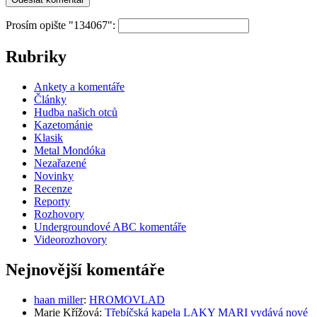
Prosím opište "134067":
Rubriky
Ankety a komentáře
Články
Hudba našich otců
Kazetománie
Klasik
Metal Mondóka
Nezařazené
Novinky
Recenze
Reporty
Rozhovory
Undergroundové ABC komentáře
Videorozhovory
Nejnovější komentáře
haan miller
:
HROMOVLAD
Marie Křížová
:
Třebíčská kapela LAKY MARI vydává nové