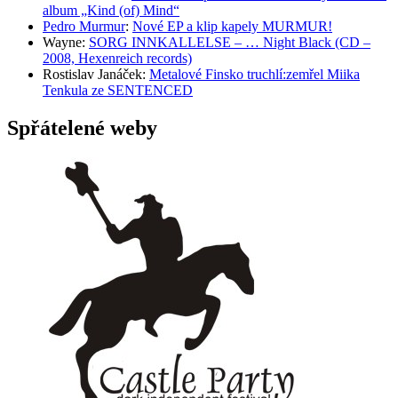
album „Kind (of) Mind“
Pedro Murmur
:
Nové EP a klip kapely MURMUR!
Wayne
:
SORG INNKALLELSE – … Night Black (CD –
2008, Hexenreich records)
Rostislav Janáček
:
Metalové Finsko truchlí:zemřel Miika
Tenkula ze SENTENCED
Spřátelené weby