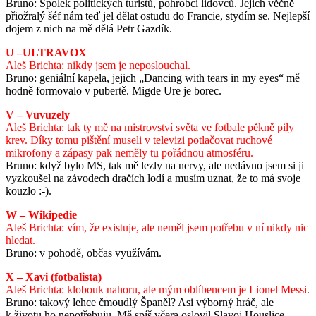
Bruno: Spolek politických turistů, pohrobci lidovců. Jejich věčně
přiožralý šéf nám teď jel dělat ostudu do Francie, stydím se. Nejlepší
dojem z nich na mě dělá Petr Gazdík.
U –ULTRAVOX
Aleš Brichta: nikdy jsem je neposlouchal.
Bruno: geniální kapela, jejich „Dancing with tears in my eyes“ mě
hodně formovalo v pubertě. Migde Ure je borec.
V – Vuvuzely
Aleš Brichta: tak ty mě na mistrovství světa ve fotbale pěkně pily
krev. Díky tomu pištění museli v televizi potlačovat ruchové
mikrofony a zápasy pak neměly tu pořádnou atmosféru.
Bruno: když bylo MS, tak mě lezly na nervy, ale nedávno jsem si ji
vyzkoušel na závodech dračích lodí a musím uznat, že to má svoje
kouzlo :-).
W – Wikipedie
Aleš Brichta: vím, že existuje, ale neměl jsem potřebu v ní nikdy nic
hledat.
Bruno: v pohodě, občas využívám.
X – Xavi (fotbalista)
Aleš Brichta: klobouk nahoru, ale mým oblíbencem je Lionel Messi.
Bruno: takový lehce čmoudlý Španěl? Asi výborný hráč, ale
k životu ho nepotřebuju. Mě spíš včera oslovil Slavoj Houslice.