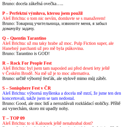
Bruno: docela zákeřná ovečka…..
P – Perfektní výmluva, kterou jsem použil
Aleš Brichta: o tom nic nevím, domluvte se s manažerem!
Bruno: Товарищ учительница, извините меня, я забыл
домачуйу задачу.
Q – Quentin Tarantino
Aleš Brichta: už mu taky hrabe až moc. Pulp Fiction super, ale
Hanebný parchanti už pro mě byla ptákovina.
Bruno: Tarantino is GOD!
R – Rock For People Fest
Aleš Brichta: byl jsem tam naposled asi před deseti lety ještě
v Českém Brodě. Na mě už je to moc alternativa.
Bruno: určitě výborný fesťák, ale stylově mimo můj záběr.
S – Sonisphere Fest v ČR
Aleš Brichta: výborná myšlenka a docela mě mrzí, že jsme ten den
koncertovali, takže jsem se tam nedostal.
Bruno: Good, ale moc lidí a nerozdávali rozkládací stoličky. Příště
asi vynechám, skoro mi upadly nohy.
T – TOP 09
Aleš Brichta: to si Kalousek ještě nenahrabal dost?