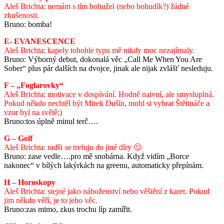
Aleš Brichta: nemám s tím bohužel (nebo bohudík?) žádné
zkušenosti.
Bruno: bomba!
E- EVANESCENCE
Aleš Brichta: kapely tohohle typu mě nikdy moc nezajímaly.
Bruno: Výborný debut, dokonalá věc „Call Me When You Are
Sober“ plus pár dalších na dvojce, jinak ale nijak zvlášť nesleduju.
F – „Foglarovky“
Aleš Brichta: motivace v dospívání. Hodně naivní, ale smysluplná.
Pokud někdo nechtěl být Mirek Dušín, mohl si vybrat Štětináče a
vzor byl na světě:)
Bruno:tos úplně minul terč….
G – Golf
Aleš Brichta: radši se trefuju do jiné díry 🙂
Bruno: zase vedle….pro mě snobárna. Když vidím „Borce
nakonec“ v bílých lakýrkách na greenu, automaticky přepínám.
H – Horoskopy
Aleš Brichta: stejné jako náboženství nebo věštění z karet. Pokud
jim někdo věří, je to jeho věc.
Bruno:zas mimo, zkus trochu líp zamířit.