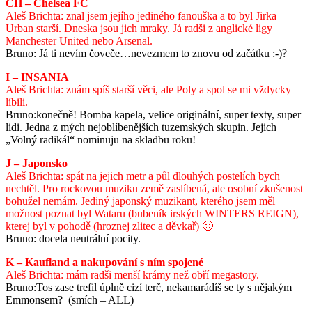
CH – Chelsea FC
Aleš Brichta: znal jsem jejího jediného fanouška a to byl Jirka
Urban starší. Dneska jsou jich mraky. Já radši z anglické ligy
Manchester United nebo Arsenal.
Bruno: Já ti nevím čoveče…nevezmem to znovu od začátku :-)?
I – INSANIA
Aleš Brichta: znám spíš starší věci, ale Poly a spol se mi vždycky
líbili.
Bruno:konečně! Bomba kapela, velice originální, super texty, super
lidi. Jedna z mých nejoblíbenějších tuzemských skupin. Jejich
„Volný radikál“ nominuju na skladbu roku!
J – Japonsko
Aleš Brichta: spát na jejich metr a půl dlouhých postelích bych
nechtěl. Pro rockovou muziku země zaslíbená, ale osobní zkušenost
bohužel nemám. Jediný japonský muzikant, kterého jsem měl
možnost poznat byl Wataru (bubeník irských WINTERS REIGN),
kterej byl v pohodě (hroznej zlitec a děvkař) 🙂
Bruno: docela neutrální pocity.
K – Kaufland a nakupování s ním spojené
Aleš Brichta: mám radši menší krámy než obří megastory.
Bruno:Tos zase trefil úplně cizí terč, nekamarádíš se ty s nějakým
Emmonsem? (smích – ALL)