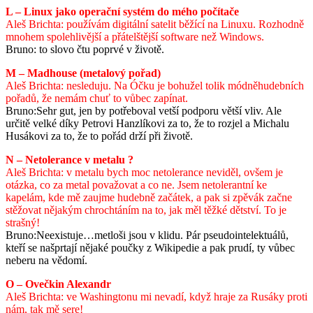
L – Linux jako operační systém do mého počítače
Aleš Brichta: používám digitální satelit běžící na Linuxu. Rozhodně
mnohem spolehlivější a přátelštější software než Windows.
Bruno: to slovo čtu poprvé v životě.
M – Madhouse (metalový pořad)
Aleš Brichta: nesleduju. Na Óčku je bohužel tolik módněhudebních
pořadů, že nemám chuť to vůbec zapínat.
Bruno:Sehr gut, jen by potřeboval vetší podporu větší vliv. Ale
určitě velké díky Petrovi Hanzlíkovi za to, že to rozjel a Michalu
Husákovi za to, že to pořád drží při životě.
N – Netolerance v metalu ?
Aleš Brichta: v metalu bych moc netolerance neviděl, ovšem je
otázka, co za metal považovat a co ne. Jsem netolerantní ke
kapelám, kde mě zaujme hudebně začátek, a pak si zpěvák začne
stěžovat nějakým chrochtáním na to, jak měl těžké dětství. To je
strašný!
Bruno:Neexistuje…metloši jsou v klidu. Pár pseudointelektuálů,
kteří se našprtají nějaké poučky z Wikipedie a pak prudí, ty vůbec
neberu na vědomí.
O – Ovečkin Alexandr
Aleš Brichta: ve Washingtonu mi nevadí, když hraje za Rusáky proti
nám, tak mě sere!