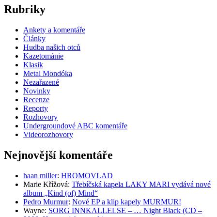
Rubriky
Ankety a komentáře
Články
Hudba našich otců
Kazetománie
Klasik
Metal Mondóka
Nezařazené
Novinky
Recenze
Reporty
Rozhovory
Undergroundové ABC komentáře
Videorozhovory
Nejnovější komentáře
haan miller
:
HROMOVLAD
Marie Křížová
:
Třebíčská kapela LAKY MARI vydává nové
album „Kind (of) Mind“
Pedro Murmur
:
Nové EP a klip kapely MURMUR!
Wayne
:
SORG INNKALLELSE – … Night Black (CD –