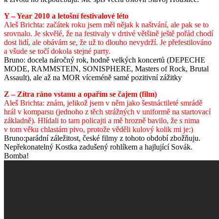
Y – Year 2010 a letošní festivalové léto
Aleš Brichta: začátek roku jsem měl nějak k naštvání, ale pak se to
srovnalo. Je skvělé, že na festivaly v drtivé většině ještě pořád chodí
dost lidí, ale obávám se, že už to dlouho nevydrží. Je přefestilováno
a všude se točí dokola stejné party.
Bruno: docela náročný rok, hodně velkých koncertů (DEPECHE
MODE, RAMMSTEIN, SONISPHERE, Masters of Rock, Brutal
Assault), ale až na MOR víceméně samé pozitivní zážitky
Z – Zítra ráno vstanu a opařím se čajem (film)
Aleš Brichta:
znám, jelikož jsem v něm jako šestnáctileté smrádě
hrál v komparsu (jednoho z těch strážných
v uniformě na startovací
základně). Hlídali to tam policajti a mě hrozně bavilo, že s nima
v tom věku chlastám pivo, protože věděli kulový kolik mi je:)
Bruno:parádní záležitost, české filmy z tohoto období zbožňuju.
Nepřekonatelný Kostka zadušený rohlíkem a hajlující Sovák.
Bomba!