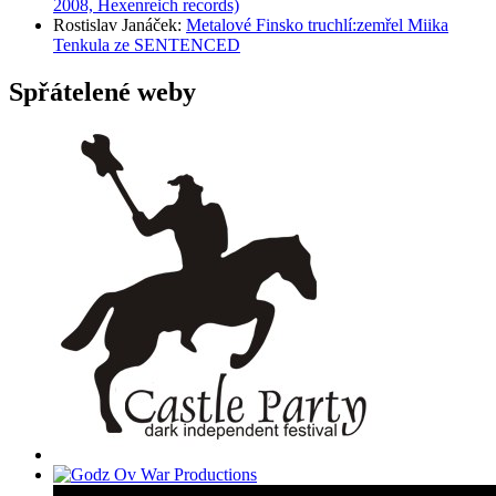
2008, Hexenreich records)
Rostislav Janáček
:
Metalové Finsko truchlí:zemřel Miika
Tenkula ze SENTENCED
Spřátelené weby