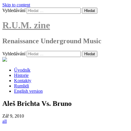
Skip to content
Vyhledávání
R.U.M. zine
Renaissance Underground Music
Vyhledávání
Úvodník
Historie
Kontakty
Rumlidi
English version
Aleš Brichta Vs. Bruno
Zář
9, 2010
all