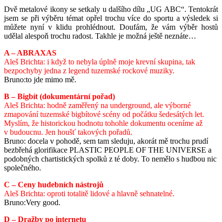
Dvě metalové ikony se setkaly u dalšího dílu „UG ABC“. Tentokrát
jsem se při výběru témat opřel trochu více do sportu a výsledek si
můžete nyní v klidu prohlédnout. Doufám, že vám výběr hostů
udělal alespoň trochu radost. Takhle je možná ještě neznáte…
A – ABRAXAS
Aleš Brichta: i když to nebyla úplně moje krevní skupina, tak
bezpochyby jedna z legend tuzemské rockové muziky.
Bruno:to jde mimo mě.
B – Bigbít (dokumentární pořad)
Aleš Brichta: hodně zaměřený na underground, ale výborné
zmapování tuzemské bigbítové scény od počátku šedesátých let.
Myslím, že historickou hodnotu tohohle dokumentu oceníme až
v budoucnu. Jen houšť takových pořadů.
Bruno: docela v pohodě, sem tam sleduju, akorát mě trochu prudí
bezbřehá glorifikace PLASTIC PEOPLE OF THE UNIVERSE a
podobných chartistických spolků z té doby. To nemělo s hudbou nic
společného.
C – Ceny hudebních nástrojů
Aleš Brichta: oproti totalitě lidové a hlavně sehnatelné.
Bruno:Very good.
D – Dražby po internetu