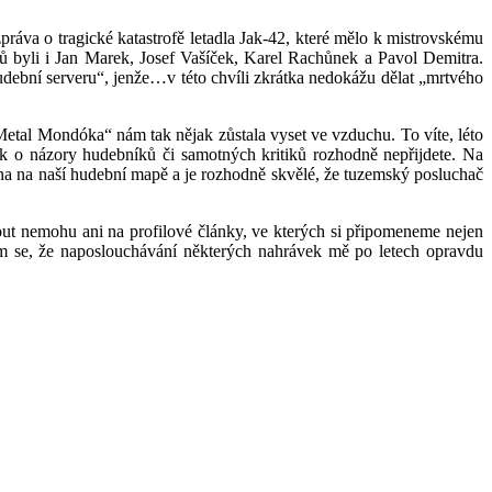
práva o tragické katastrofě letadla Jak-42, které mělo k mistrovskému
ů byli i Jan Marek, Josef Vašíček, Karel Rachůnek a Pavol Demitra.
hudební serveru“, jenže…v této chvíli zkrátka nedokážu dělat „mrtvého
„Metal Mondóka“ nám tak nějak zůstala vyset ve vzduchu. To víte, léto
tak o názory hudebníků či samotných kritiků rozhodně nepřijdete. Na
éna na naší hudební mapě a je rozhodně skvělé, že tuzemský posluchač
ut nemohu ani na profilové články, ve kterých si připomeneme nejen
ám se, že naposlouchávání některých nahrávek mě po letech opravdu