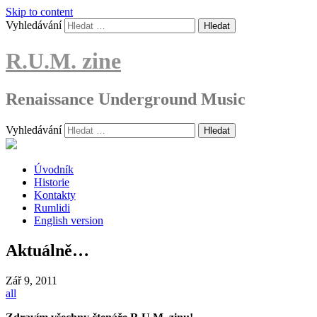
Skip to content
Vyhledávání
R.U.M. zine
Renaissance Underground Music
Vyhledávání
Úvodník
Historie
Kontakty
Rumlidi
English version
Aktuálně…
Zář
9, 2011
all