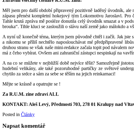
Zdravím všechny čtenáře R.U.M. zinu!
Měl jsem pro další období připravený pozitivně laděný úvodník, ale n
zápasu přenést kompletní hokejový tým Lokomotivu Jaroslavl. Pro č
Tahle krutá zpráva mě posléze donutila celý úvodník smazat a v podst
brouka“. Tihle kluci se zasloužili o slávu naší země jako málokdo
A nyní už konečně téma, kterým jsem původně chtěl i začít. Jak jste 
a nikomu se příliš nechtělo naposlouchávat mé předpřipravené libůs
druhou stranu se však naše mini-redakce začala topit pod návalem no
má z čeho vybírat. Ovšem ani zahraniční zástupci nespinkají na vavř
A na co se můžete v nejbližší době nejvíce těšit? Samozřejmě jist
hudební velikány, ale také pozoruhodné partičky ze světové under
chytilo za srdce a sám za sebe se těším na jejich reinkarnaci!
Mějte se krásně a opatrujte se !
Za R.U.M. zine zdraví ALL
KONTAKT: Aleš Levý, Předmostí 703, 278 01 Kralupy nad Vltav
Posted in
Články
Napsat komentář