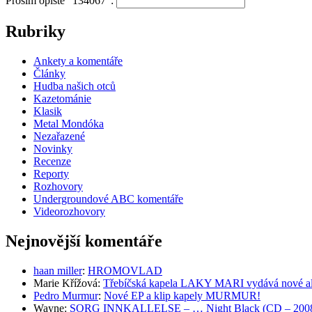
Prosím opište "134067":
Rubriky
Ankety a komentáře
Články
Hudba našich otců
Kazetománie
Klasik
Metal Mondóka
Nezařazené
Novinky
Recenze
Reporty
Rozhovory
Undergroundové ABC komentáře
Videorozhovory
Nejnovější komentáře
haan miller
:
HROMOVLAD
Marie Křížová
:
Třebíčská kapela LAKY MARI vydává nové al
Pedro Murmur
:
Nové EP a klip kapely MURMUR!
Wayne
:
SORG INNKALLELSE – … Night Black (CD – 2008, 