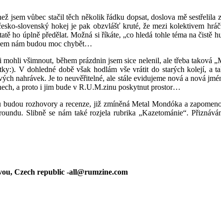
ež jsem vůbec stačil těch několik řádku dopsat, doslova mě sestřelila z
esko-slovenský hokej je pak obzvlášť kruté, že mezi kolektivem hráč
atě ho úplně předělat. Možná si říkáte, „co hledá tohle téma na čistě 
 a všem nám budou moc chybět…
si mohli všimnout, během prázdnin jsem sice nelenil, ale třeba taková 
tky:). V dohledné době však hodlám vše vrátit do starých kolejí, a 
vých nahrávek. Je to neuvěřitelné, ale stále evidujeme nová a nová jm
ínech, a proto i jim bude v R.U.M.zinu poskytnut prostor…
otou budou rozhovory a recenze, již zmíněná Metal Mondóka a zapomeno
groundu. Slibně se nám také rozjela rubrika „Kazetománie“. Přiznáv
ou, Czech republic -all@rumzine.com