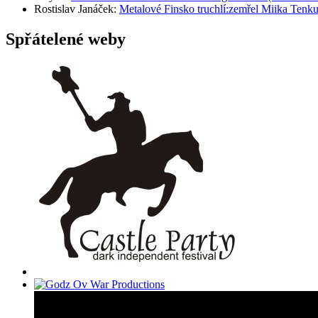
Rostislav Janáček
:
Metalové Finsko truchlí:zemřel Miika T
Spřátelené weby