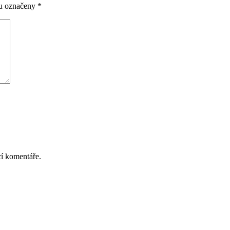
ou označeny
*
cí komentáře.