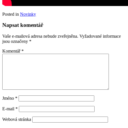
Posted in
Novinky
Napsat komentář
Vaše e-mailová adresa nebude zveřejněna.
Vyžadované informace
jsou označeny
*
Komentář
*
Jméno
*
E-mail
*
Webová stránka