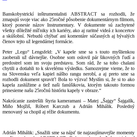
Banskobystrickí inštrumentalisti ABSTRACT sa rozhodli, že
zmapujú svoje viac ako 25ročné pôsobenie dokumentárnym filmom,
ktorý ponesie názov Instrumentary. V dokumente sú zachytené
všetky dôležité míľniky ich kariéry, ako aj raritné videá z koncertov
a skúšobní. Nebudú chýbať ani komentáre súčasných aj bývalých
členov tejto už legendárnej formácie.
Peter „Lego“ Lengsfeld: „V kapele sme sa s touto myšlienkou
zaoberali už dávnejšie. Osobne som oslovil pár šikovných ľudí a
predostrel som im svoju predstavu. Som rád, že sa toho chalani
chytili a dotiahli to k skvelému výsledku. Samozrejme vieme, že to
na Slovensku veľa kapiel nášho rangu nerobí, a aj preto sme sa
rozhodli dokument spraviť! Bola to výzva! Myslím si, že si to ako
kapela zaslúžime a tiež naši fanúšikovia, ktorým takouto formou
prinesieme našu 25ročnú históriu kapely v obraze.“
Nakrúcanie zastrešili štyria kameramani – Matej „Šajgy“ Šajgalík,
Miňo Mojžiš, Róbert Karczub a Adrián Mihálik. Posledný
menovaný sa chopil aj réžie dokumentu.
Adrián Mihálik: „Snažili sme sa nájsť tie najzaujímavejšie momenty