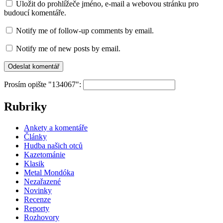
Uložit do prohlížeče jméno, e-mail a webovou stránku pro
budoucí komentáře.
Notify me of follow-up comments by email.
Notify me of new posts by email.
Prosím opište "134067":
Rubriky
Ankety a komentáře
Články
Hudba našich otců
Kazetománie
Klasik
Metal Mondóka
Nezařazené
Novinky
Recenze
Reporty
Rozhovory