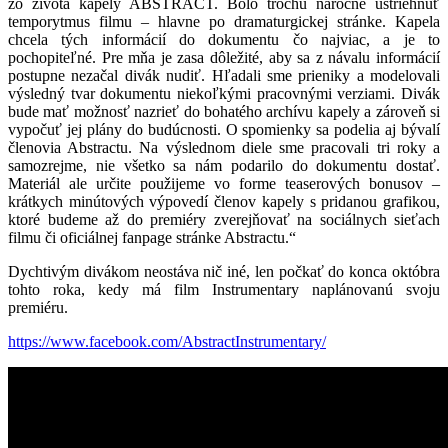
zo života kapely ABSTRACT. Bolo trochu náročné ustriehnuť
temporytmus filmu – hlavne po dramaturgickej stránke. Kapela
chcela tých informácií do dokumentu čo najviac, a je to
pochopiteľné. Pre mňa je zasa dôležité, aby sa z návalu informácií
postupne nezačal divák nudiť. Hľadali sme prieniky a modelovali
výsledný tvar dokumentu niekoľkými pracovnými verziami. Divák
bude mať možnosť nazrieť do bohatého archívu kapely a zároveň si
vypočuť jej plány do budúcnosti. O spomienky sa podelia aj bývalí
členovia Abstractu. Na výslednom diele sme pracovali tri roky a
samozrejme, nie všetko sa nám podarilo do dokumentu dostať.
Materiál ale určite použijeme vo forme teaserových bonusov –
krátkych minútových výpovedí členov kapely s pridanou grafikou,
ktoré budeme až do premiéry zverejňovať na sociálnych sieťach
filmu či oficiálnej fanpage stránke Abstractu.“
Dychtivým divákom neostáva nič iné, len počkať do konca októbra
tohto roka, kedy má film Instrumentary naplánovanú svoju
premiéru.
https://www.facebook.com/AbstractInstrumentary/