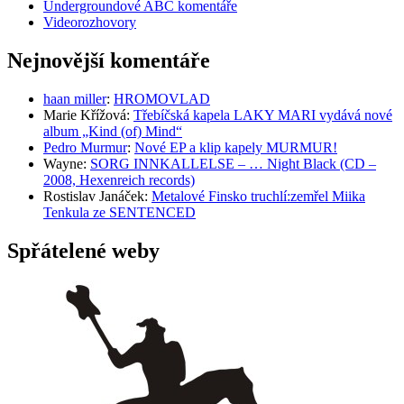
Undergroundové ABC komentáře
Videorozhovory
Nejnovější komentáře
haan miller
:
HROMOVLAD
Marie Křížová
:
Třebíčská kapela LAKY MARI vydává nové
album „Kind (of) Mind“
Pedro Murmur
:
Nové EP a klip kapely MURMUR!
Wayne
:
SORG INNKALLELSE – … Night Black (CD –
2008, Hexenreich records)
Rostislav Janáček
:
Metalové Finsko truchlí:zemřel Miika
Tenkula ze SENTENCED
Spřátelené weby