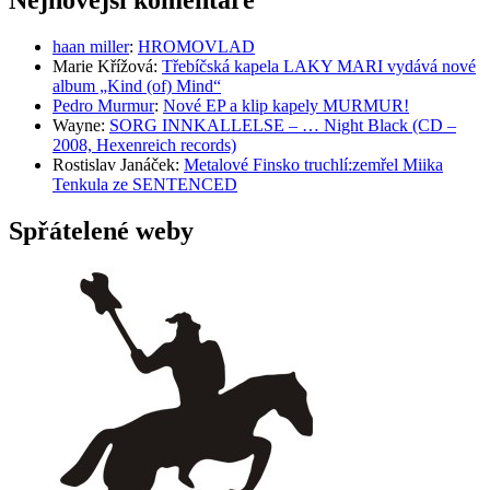
haan miller
:
HROMOVLAD
Marie Křížová
:
Třebíčská kapela LAKY MARI vydává nové
album „Kind (of) Mind“
Pedro Murmur
:
Nové EP a klip kapely MURMUR!
Wayne
:
SORG INNKALLELSE – … Night Black (CD –
2008, Hexenreich records)
Rostislav Janáček
:
Metalové Finsko truchlí:zemřel Miika
Tenkula ze SENTENCED
Spřátelené weby