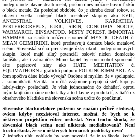
undegrounde hlavne death metal, pričom dnes môžme hovoriť skôr
o black metale. Za posledné obdobie, čo je zhruba desať rokov, sa
objavili vcelku nádejné black metalové skupiny ako EVIL,
ANCESTRAL VOLKHVES, KARPATHIA,
PERTERRICREPUS, IGRIC, SIRIN, CONCUBIA NOCTE,
WARMARCH, EINSAMTOD, MISTY FOREST, IMMORTAL
HAMMER zo starších môžem spomenúť MYSTIC DEATH či
MEAN GEIMHRIDH, ktoré predstavujú domácu black metalovú
scénu. Slovenská scéna predstavuje úzky okruh undegroundových
skupín, ktoré majú silný potenciál osloviť nielen domáceho
fanúšika, ale i zahraničie. Mimo kapiel by som mohol spomenúť
ešte papierové ziny ako HATE MEDITATION či
EQUIMATHORN a grafickú podporu FOLKINGRIMM ART. A v
čom spočíva dáne kúzlo vývoja? Osobne si myslím, že v spolupráci
a komunikácií. Vznikla tu určitá vzájomne prepojená sieť: kapely-
labely-ziny- poslucháči. Je však jednoznačne čo doháňať, oproti
iným krajinám máme nedostatky a to hlavne v produkcií, zatiaľčo z
obsahového hľadiska má slovenská scéna určite čo ponúknuť.
Slovenské blackmetalové podzemí se snažím pečlivě sledovat,
ovšem kdyby neexistoval internet, možná, že bych se k
některým projektům vůbec nedostal. Není trochu škoda, že
slovenská black scéna není nikterak medializovaná? Není
trochu škoda, že se o některých formacích prakticky neví?
Z jedného uhlu pohľadu by som povedal, že je to škoda, keďže