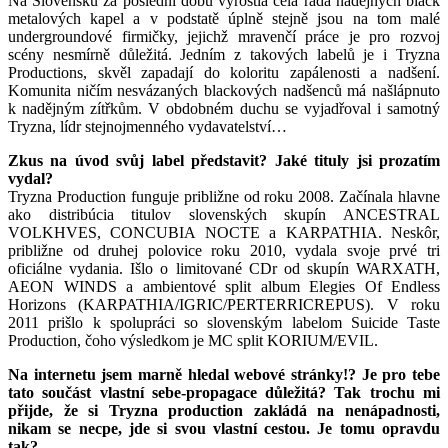
Na Slovensku za poslední dobu vyrostla celá řada nadějných black
metalových kapel a v podstatě úplně stejně jsou na tom malé
undergroundové firmičky, jejichž mravenčí práce je pro rozvoj
scény nesmírně důležitá. Jedním z takových labelů je i Tryzna
Productions, skvěl zapadají do koloritu zapálenosti a nadšení.
Komunita ničím nesvázaných blackových nadšenců má našlápnuto
k nadějným zítřkům. V obdobném duchu se vyjadřoval i samotný
Tryzna, lídr stejnojmenného vydavatelství…
Zkus na úvod svůj label představit? Jaké tituly jsi prozatím
vydal?
Tryzna Production funguje približne od roku 2008. Začínala hlavne
ako distribúcia titulov slovenských skupín ANCESTRAL
VOLKHVES, CONCUBIA NOCTE a KARPATHIA. Neskôr,
približne od druhej polovice roku 2010, vydala svoje prvé tri
oficiálne vydania. Išlo o limitované CDr od skupín WARXATH,
AEON WINDS a ambientové split album Elegies Of Endless
Horizons (KARPATHIA/IGRIC/PERTERRICREPUS). V roku
2011 prišlo k spolupráci so slovenským labelom Suicide Taste
Production, čoho výsledkom je MC split KORIUM/EVIL.
Na internetu jsem marně hledal webové stránky!? Je pro tebe
tato součást vlastní sebe-propagace důležitá? Tak trochu mi
přijde, že si Tryzna production zakládá na nenápadnosti,
nikam se necpe, jde si svou vlastní cestou. Je tomu opravdu
tak?