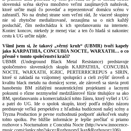
slovenská scéna skrýva množstvo veľmi zaujímavých nahrávok,
ktoré určite majú čo povedať a reprezentovať domácu scénu v
zahraničí. No na druhej strane som veľmi rád, že viaceré skupiny
nie sú zbytočne medializované, nezaujíma sa o nich každý
poslucháč, čím nedochádza k ich sprofanovaniu na internete.
Koniec koncov, niekedy je menej viac a ten čo hladá si nakoniec
cestu k UG určite nájde.
Všiml jsem si, že takový „věrný kruh“ (UBMR) tvoří kapely
jako KARPATHIA, CONCUBIA NOCTE, WARXATH… o co
přesně v tomto společenství kráčí?
UBMR (Undeground Black Metal Resistance) predstavuje
spoločenstvo slovenských skupín KARPATHIA, CONCUBIA
NOCTE, WARXATH, IGRIC, PERTERRICREPUS a SIRIN,
ktoré si zakladá na vzájomnej spolupráci a cieli zvýšiť úroveň a
kvalitu black metalu na domácej scene, ale zároveň sa stavia proti
hanobeniu BM zúfalými neautentickými projektami a lacnymi
pokusmi o rôzne nezmyselné medzižánrové fúzie titulujúce sa ako
BM, sprofanovaniu a komercializácií tohto žánru, ktorý vyšiel z UG
a patrí do UG. Ide o spolok skupín, ktorý podľa môjho názoru
predstavuje veľkú perspektívu z hľadiska budúcnosti našej scény a
Tryzna Production je pevne rozhodnutá podporiť akékoľvek snahy
tohto spolku. Pre bližšie informácie je lepšie prečítať si priamo
rozhovor s Nocturnalom z Concubia Nocte (http://www.innocence-
music.com/clanky.php?akce=RozhovoryUkaz&Rozhovor=106),