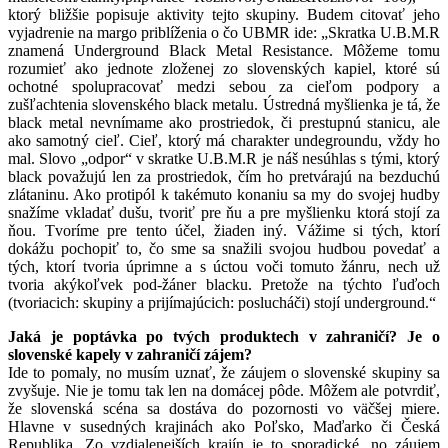
ktorý bližšie popisuje aktivity tejto skupiny. Budem citovať jeho
vyjadrenie na margo priblíženia o čo UBMR ide: „Skratka U.B.M.R
znamená Underground Black Metal Resistance. Môžeme tomu
rozumieť ako jednote zloženej zo slovenských kapiel, ktoré sú
ochotné spolupracovať medzi sebou za cieľom podpory a
zušľachtenia slovenského black metalu. Ústredná myšlienka je tá, že
black metal nevnímame ako prostriedok, či prestupnú stanicu, ale
ako samotný cieľ. Cieľ, ktorý má charakter undegroundu, vždy ho
mal. Slovo „odpor“ v skratke U.B.M.R je náš nesúhlas s tými, ktorý
black považujú len za prostriedok, čím ho pretvárajú na bezduchú
zlátaninu. Ako protipól k takémuto konaniu sa my do svojej hudby
snažíme vkladať dušu, tvoriť pre ňu a pre myšlienku ktorá stojí za
ňou. Tvoríme pre tento účel, žiaden iný. Vážime si tých, ktorí
dokážu pochopiť to, čo sme sa snažili svojou hudbou povedať a
tých, ktorí tvoria úprimne a s úctou voči tomuto žánru, nech už
tvoria akýkoľvek pod-žáner blacku. Pretože na týchto ľuďoch
(tvoriacich: skupiny a prijímajúcich: poslucháči) stojí underground.“
Jaká je poptávka po tvých produktech v zahraničí? Je o
slovenské kapely v zahraničí zájem?
Ide to pomaly, no musím uznať, že záujem o slovenské skupiny sa
zvyšuje. Nie je tomu tak len na domácej pôde. Môžem ale potvrdiť,
že slovenská scéna sa dostáva do pozornosti vo väčšej miere.
Hlavne v susedných krajinách ako Poľsko, Maďarko či Česká
Republika. Zo vzdialenejších krajín je to sporadické, no záujem