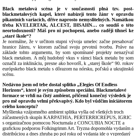
Black metalová scéna je v současnosti plná tzv. post-
blackmetalových kapel, které nabízejí tento žánr v opravdu
pikantních variacích, dříve naprosto nemyslitelných. Namátkou
třeba KVELERTAK, ALCEST, IHSAHN… co soudíš o této
neortodoxnosti? Máš pro ni pochopení, anebo raději tíhneš ke
„staré škole“?
Je normálne, že v určitom stupni vývoja umelec začne presahovať
hranice žánru, v ktorom začínal svoju prvotnú tvorbu. Práve na
základe tohto argumentu, by som spomínané projekty nenazýval
black metalom. A môj hudobný vkus v rámci black metalu by som
označil za inklináciu, presne ako hovoríš, k „starej škole“ 90. rokov
európskeho black metalu s dôrazom na nórsku, poľskú a ukrajinskú
scénu.
Nedávno jsem od tebe dostal splitko „Elegies Of Endless
Horizons“, které je svým způsobem speciální. Blackmetalové
formace se vrhli na čistý ambient, přičemž konečný výsledek je
pro mě opravdu velmi překvapivý. Kdo byl vůdčím iniciátorem
celého konceptu?
Myšlienka vzájomného ambient splitka vyšla od všetkých troch
zúčastnených skupín KARPATHIA, PERTERRICREPUS, IGRIC
s organizačnou pomocou Nocturnala z CONCUBIA NOCTE a
grafickou podporou Folkingrimm Art. Tryzna dopomohla vydaním a
distribúciou a dnes zhruba po pol roku od vydania ide o vypredaný