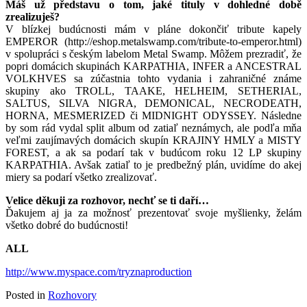
Máš už představu o tom, jaké tituly v dohledné době
zrealizuješ?
V blízkej budúcnosti mám v pláne dokončiť tribute kapely
EMPEROR (http://eshop.metalswamp.com/tribute-to-emperor.html)
v spolupráci s českým labelom Metal Swamp. Môžem prezradiť, že
popri domácich skupinách KARPATHIA, INFER a ANCESTRAL
VOLKHVES sa zúčastnia tohto vydania i zahraničné známe
skupiny ako TROLL, TAAKE, HELHEIM, SETHERIAL,
SALTUS, SILVA NIGRA, DEMONICAL, NECRODEATH,
HORNA, MESMERIZED či MIDNIGHT ODYSSEY. Následne
by som rád vydal split album od zatiaľ neznámych, ale podľa mňa
veľmi zaujímavých domácich skupín KRAJINY HMLY a MISTY
FOREST, a ak sa podarí tak v budúcom roku 12 LP skupiny
KARPATHIA. Avšak zatiaľ to je predbežný plán, uvidíme do akej
miery sa podarí všetko zrealizovať.
Velice děkuji za rozhovor, nechť se ti daří…
Ďakujem aj ja za možnosť prezentovať svoje myšlienky, želám
všetko dobré do budúcnosti!
ALL
http://www.myspace.com/tryznaproduction
Posted in
Rozhovory