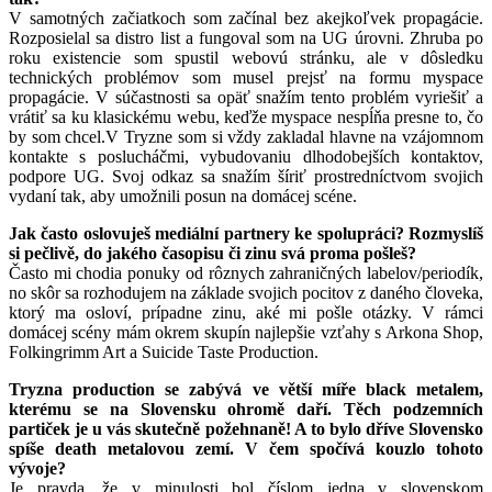
V samotných začiatkoch som začínal bez akejkoľvek propagácie.
Rozposielal sa distro list a fungoval som na UG úrovni. Zhruba po
roku existencie som spustil webovú stránku, ale v dôsledku
technických problémov som musel prejsť na formu myspace
propagácie. V súčastnosti sa opäť snažím tento problém vyriešiť a
vrátiť sa ku klasickému webu, keďže myspace nespĺňa presne to, čo
by som chcel.V Tryzne som si vždy zakladal hlavne na vzájomnom
kontakte s poslucháčmi, vybudovaniu dlhodobejších kontaktov,
podpore UG. Svoj odkaz sa snažím šíriť prostredníctvom svojich
vydaní tak, aby umožnili posun na domácej scéne.
Jak často oslovuješ mediální partnery ke spolupráci? Rozmyslíš
si pečlivě, do jakého časopisu či zinu svá proma pošleš?
Často mi chodia ponuky od rôznych zahraničných labelov/periodík,
no skôr sa rozhodujem na základe svojich pocitov z daného človeka,
ktorý ma osloví, prípadne zinu, aké mi pošle otázky. V rámci
domácej scény mám okrem skupín najlepšie vzťahy s Arkona Shop,
Folkingrimm Art a Suicide Taste Production.
Tryzna production se zabývá ve větší míře black metalem,
kterému se na Slovensku ohromě daří. Těch podzemních
partiček je u vás skutečně požehnaně! A to bylo dříve Slovensko
spíše death metalovou zemí. V čem spočívá kouzlo tohoto
vývoje?
Je pravda, že v minulosti bol číslom jedna v slovenskom