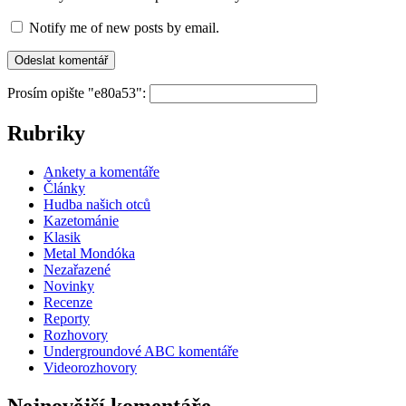
Notify me of new posts by email.
Prosím opište "e80a53":
Rubriky
Ankety a komentáře
Články
Hudba našich otců
Kazetománie
Klasik
Metal Mondóka
Nezařazené
Novinky
Recenze
Reporty
Rozhovory
Undergroundové ABC komentáře
Videorozhovory
Nejnovější komentáře