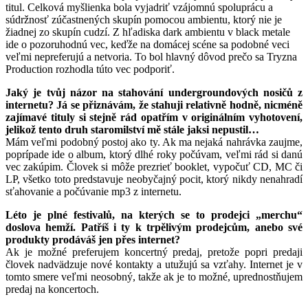
titul. Celková myšlienka bola vyjadriť vzájomnú spoluprácu a
súdržnosť zúčastnených skupín pomocou ambientu, ktorý nie je
žiadnej zo skupín cudzí. Z hľadiska dark ambientu v black metale
ide o pozoruhodnú vec, keďže na domácej scéne sa podobné veci
veľmi nepreferujú a netvoria. To bol hlavný dôvod prečo sa Tryzna
Production rozhodla túto vec podporiť.
Jaký je tvůj názor na stahování undergroundových nosičů z
internetu? Já se přiznávám, že stahuji relativně hodně, nicméně
zajímavé tituly si stejně rád opatřím v originálním vyhotovení,
jelikož tento druh staromilství mě stále jaksi nepustil…
Mám veľmi podobný postoj ako ty. Ak ma nejaká nahrávka zaujme,
poprípade ide o album, ktorý dlhé roky počúvam, veľmi rád si danú
vec zakúpim. Človek si môže prezrieť booklet, vypočuť CD, MC či
LP, všetko toto predstavuje neobyčajný pocit, ktorý nikdy nenahradí
sťahovanie a počúvanie mp3 z internetu.
Léto je plné festivalů, na kterých se to prodejci „merchu“
doslova hemží. Patříš i ty k trpělivým prodejcům, anebo své
produkty prodáváš jen přes internet?
Ak je možné preferujem koncertný predaj, pretože popri predaji
človek nadvädzuje nové kontakty a utužujú sa vzťahy. Internet je v
tomto smere veľmi neosobný, takže ak je to možné, uprednostňujem
predaj na koncertoch.