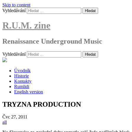
Skip to content
Vyhledávání
R.U.M. zine
Renaissance Underground Music
Vyhledávání
Úvodník
Historie
Kontakty
Rumlidi
English version
TRYZNA PRODUCTION
Čvc
27, 2011
all