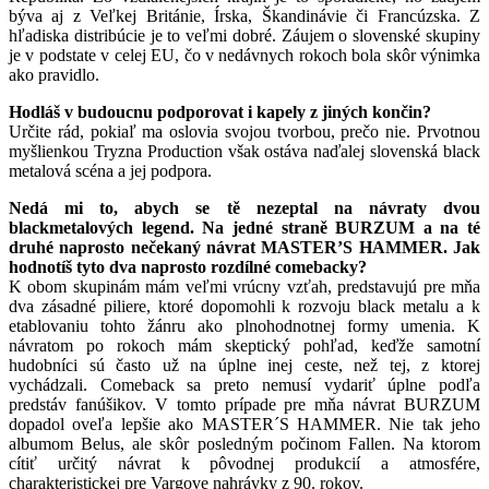
býva aj z Veľkej Británie, Írska, Škandinávie či Francúzska. Z
hľadiska distribúcie je to veľmi dobré. Záujem o slovenské skupiny
je v podstate v celej EU, čo v nedávnych rokoch bola skôr výnimka
ako pravidlo.
Hodláš v budoucnu podporovat i kapely z jiných končin?
Určite rád, pokiaľ ma oslovia svojou tvorbou, prečo nie. Prvotnou
myšlienkou Tryzna Production však ostáva naďalej slovenská black
metalová scéna a jej podpora.
Nedá mi to, abych se tě nezeptal na návraty dvou
blackmetalových legend. Na jedné straně BURZUM a na té
druhé naprosto nečekaný návrat MASTER’S HAMMER. Jak
hodnotíš tyto dva naprosto rozdílné comebacky?
K obom skupinám mám veľmi vrúcny vzťah, predstavujú pre mňa
dva zásadné piliere, ktoré dopomohli k rozvoju black metalu a k
etablovaniu tohto žánru ako plnohodnotnej formy umenia. K
návratom po rokoch mám skeptický pohľad, keďže samotní
hudobníci sú často už na úplne inej ceste, než tej, z ktorej
vychádzali. Comeback sa preto nemusí vydariť úplne podľa
predstáv fanúšikov. V tomto prípade pre mňa návrat BURZUM
dopadol oveľa lepšie ako MASTER´S HAMMER. Nie tak jeho
albumom Belus, ale skôr posledným počinom Fallen. Na ktorom
cítiť určitý návrat k pôvodnej produkcií a atmosfére,
charakteristickej pre Vargove nahrávky z 90. rokov.