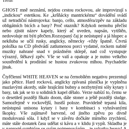
Trefa!
GHOST mně neznámí, nejdou cestou rockovou, ale improvizují s
„indickou“ estetikou. Ke „kršňácky mantrickému“ dovádění svádí
už netradiční nástrojovka: banjo, cello, atmosféra/zpěv na základu
obligátních bicích a basy? Proč otazník? Kdykoli nemohu přečíst
nebo zjistit název kapely, který ač uveden, napsán, vytištěn,
nedovoluje mi býti přečten.Rozsypaný čaj je neústupný a já hlupec a
nekňuba se učil rusky, anglicky, německy -vždy špatně. Čtvrtá
položka na CD předvádí zatlumenou porci vydatné, rockem nabité
muziky nahrané snad v prázdném sklepě, nad což vystupuje
výrazný, štěkavý zpěv. Vše se valí a opakuje a je nutno velkého
soustředění k prodírání se hustou zvukovou mlhou. Psychadelie
jinak.
Čtyřčlenní WHITE HEAVEN se na černobílém negativu prezentují
jako pětice. Hard rocková, anglicky zpívaná písnička je vyplněna
mazlavými akordy, stále hrajícími bubny a nezbytnými sóly kytary i
basy, tak jak se to u solidních kapel dělalo. Verze nabízí to, čemu se
o desetiletí později říkalo doom, dále stoner a ještě později sludge.
Samozřejmě v rockovější, hustší poloze. Pravidelně tepaná kila,
neústupná unisona kytary i basy v kombinaci s vyhrávanými
škopky. Vše zajímavě barvené, od jiného zpěvu po divně
modulovaná sóla. I když se v závěru dočkáte mírného zrychlení,
máte stále dostatek času udělat si kávu a v klidu ji vypít. Skladba je
v naprosté symbióze se svým pojmenováním – je vskutku heavy! A