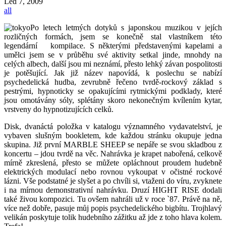
Led
7, 2009
all
Po letech letmých dotyků s japonskou muzikou v jejích
rozličných formách, jsem se konečně stal vlastníkem této
legendární kompilace. S některými představenými kapelami a
umělci jsem se v průběhu své aktivity setkal jinde, mnohdy na
celých albech, další jsou mi neznámí, přesto lehký závan pospolitosti
je potěšující. Jak již název napovídá, k poslechu se nabízí
psychedelická hudba, zevrubně řečeno tvrdě-rockový základ s
pestrými, hypnoticky se opakujícími rytmickými podklady, které
jsou omotávány sóly, splétány skoro nekonečným kvílením kytar,
vrstveny do hypnotizujících celků.
Disk, dvanáctá položka v katalogu významného vydavatelství, je
vybaven slušným bookletem, kde každou stránku okupuje jedna
skupina. Již první MARBLE SHEEP se nepáře se svou skladbou z
koncertu – jdou tvrdě na věc. Nahrávka je krapet nabořená, celkově
mírně zkreslená, přesto se můžete opláchnout proudem hudebně
elektrických modulací nebo rovnou vykoupat v očistné rockové
lázni. Vše podstatné je slyšet a po chvíli si, vtaženi do víru, zvyknete
i na mírnou demonstrativní nahrávku. Druzí HIGHT RISE dodali
také živou kompozici. Tu ovšem nahráli už v roce `87. Právě na ně,
více než dobře, pasuje můj popis psychedelického bigbítu. Trojhlavý
velikán poskytuje tolik hudebního zážitku až jde z toho hlava kolem.