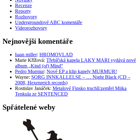
Recenze
Reporty
Rozhovory
Undergroundové ABC komentáře
Videorozhovory
Nejnovější komentáře
haan miller
:
HROMOVLAD
Marie Křížová
:
Třebíčská kapela LAKY MARI vydává nové
album „Kind (of) Mind“
Pedro Murmur
:
Nové EP a klip kapely MURMUR!
Wayne
:
SORG INNKALLELSE – … Night Black (CD –
2008, Hexenreich records)
Rostislav Janáček
:
Metalové Finsko truchlí:zemřel Miika
Tenkula ze SENTENCED
Spřátelené weby