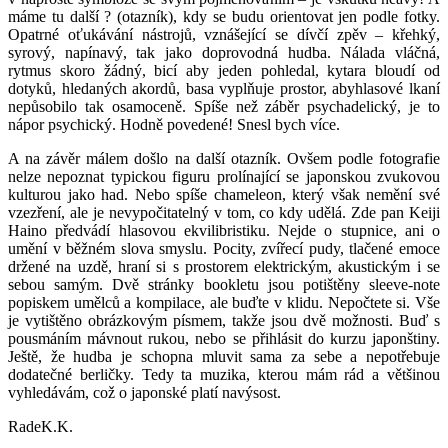
máme tu další ? (otazník), kdy se budu orientovat jen podle fotky.
Opatrné oťukávání nástrojů, vznášející se dívčí zpěv – křehký,
syrový, napínavý, tak jako doprovodná hudba. Nálada vláčná,
rytmus skoro žádný, bicí aby jeden pohledal, kytara bloudí od
dotyků, hledaných akordů, basa vyplňuje prostor, abyhlasové lkaní
nepůsobilo tak osamoceně. Spíše než záběr psychadelický, je to
nápor psychický. Hodně povedené! Snesl bych více.
A na závěr málem došlo na další otazník. Ovšem podle fotografie
nelze nepoznat typickou figuru prolínající se japonskou zvukovou
kulturou jako had. Nebo spíše chameleon, který však nemění své
vzezření, ale je nevypočitatelný v tom, co kdy udělá. Zde pan Keiji
Haino předvádí hlasovou ekvilibristiku. Nejde o stupnice, ani o
umění v běžném slova smyslu. Pocity, zvířecí pudy, tlačené emoce
držené na uzdě, hraní si s prostorem elektrickým, akustickým i se
sebou samým. Dvě stránky bookletu jsou potištěny sleeve-note
popiskem umělců a kompilace, ale buďte v klidu. Nepočtete si. Vše
je vytištěno obrázkovým písmem, takže jsou dvě možnosti. Buď s
pousmáním mávnout rukou, nebo se přihlásit do kurzu japonštiny.
Ještě, že hudba je schopna mluvit sama za sebe a nepotřebuje
dodatečné berličky. Tedy ta muzika, kterou mám rád a většinou
vyhledávám, což o japonské platí navýsost.
RadeK.K.