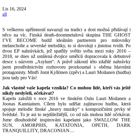
Lis
16, 2024
all
S veškerou upřímností navazují na tradici a dost možná přidávají i
něco na víc. Finská death-doommetalová skupina THE GHOST
I’VE BECOME budiž ideálním partnerem pro milovníky
melancholie a severské melodiky, to si dovoluji s jistotou tvrdit. Po
dvou EP nahrávkách, jež spatřily světlo světa mezi roky 2016 –
2018, se dnes už ustálená dvojice umělců dopracovala k debutové
desce s názvem „Asylum“. A právě zákoutí této zdařilé nahrávky
jsem prostřednictvím rozhovoru prozkoumal s oběma hlavními
protagonisty. Mistři Jomi Kyllönen (zpěv) a Lauri Moilanen (hudba)
jsou tady pro Vás!
Jak vlastně vaše kapela vznikla? Co mohou lidé, kteří vás ještě
nikdy neslyšeli, očekávat?
Kapelu založili v roce 2016 ve finském Oulu Lauri Moilanen a
Joonas Kanniainen. Cílem bylo udělat zajímavou hudbu, která
spojuje melodie finské „heavy muziky“ s kompozičními prvky té
švédské. To je asi to nejdůležitější, co od nás mohou lidé očekávat.
Jsme dlouhodobě inspirováni kapelami jako SWALLOW THE
SUN, AMORPHIS, KATATONIA, OPETH, DARK
TRANQUILLITY, DRACONIAN…