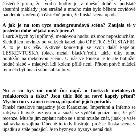
částečně proto, že tvorba hudby je v dnešní době v podstatě
absurdní (náklady jsou strašné a mnoho míst bylo během covidové
pandemie zavřeno) a částečně proto, že finská scéna upadla.
A jak je na tom ryze undergroundová scéna? Zaujala tě v
poslední době nějaká nová jména?
Lauri: Abych byl upřímný, metalovou hudbu už moc neposlouchám.
Sleduji jen novinky od velkých kapel jako OPETR či SÓLSTAFIR.
A to je tak vše. Aktivně koncertuji se svou další kapelou
LESKENTUSKA (black metal, black’n’roll), takže díky tomu
pohlížím na metalovou scénu. U nás ve Finsku je to ale bohužel
hodně slabé – mladých lidí kolem příliš není. Přitom právě mládež
by měla být hnací silou subkultury.
Nu a co bys mi mohl říci např. o finských metalových
redaktorech a tisku? Jsou tihle lidé na nové kapely přísní?
Myslím tím v rámci recenzí, případně jejich pořadů.
Finské metalové magazíny jako Kaaoszine, Imperiumi a Inferno se
zabývají hlavně byznysem a snaží se vydělat peníze tím, že píší
recenze. Musíte jim zaplatit nebo se s nimi musíte znát, jinak je vaše
nahrávka nezajímá. Obecně to tedy ilustruje, proč je finská scéna v
úpadku a stále padající. Je to byznys a byznys nemá duši.