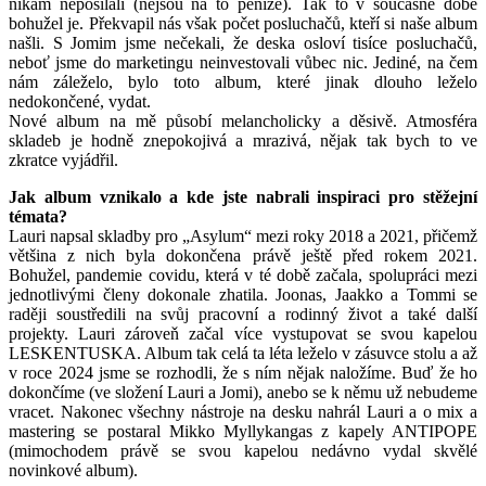
nikam neposílali (nejsou na to peníze). Tak to v současné době
bohužel je. Překvapil nás však počet posluchačů, kteří si naše album
našli. S Jomim jsme nečekali, že deska osloví tisíce posluchačů,
neboť jsme do marketingu neinvestovali vůbec nic. Jediné, na čem
nám záleželo, bylo toto album, které jinak dlouho leželo
nedokončené, vydat.
Nové album na mě působí melancholicky a děsivě. Atmosféra
skladeb je hodně znepokojivá a mrazivá, nějak tak bych to ve
zkratce vyjádřil.
Jak album vznikalo a kde jste nabrali inspiraci pro stěžejní
témata?
Lauri napsal skladby pro „Asylum“ mezi roky 2018 a 2021, přičemž
většina z nich byla dokončena právě ještě před rokem 2021.
Bohužel, pandemie covidu, která v té době začala, spolupráci mezi
jednotlivými členy dokonale zhatila. Joonas, Jaakko a Tommi se
raději soustředili na svůj pracovní a rodinný život a také další
projekty. Lauri zároveň začal více vystupovat se svou kapelou
LESKENTUSKA. Album tak celá ta léta leželo v zásuvce stolu a až
v roce 2024 jsme se rozhodli, že s ním nějak naložíme. Buď že ho
dokončíme (ve složení Lauri a Jomi), anebo se k němu už nebudeme
vracet. Nakonec všechny nástroje na desku nahrál Lauri a o mix a
mastering se postaral Mikko Myllykangas z kapely ANTIPOPE
(mimochodem právě se svou kapelou nedávno vydal skvělé
novinkové album).