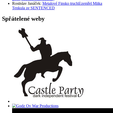
Rostislav Janáček
:
Metalové Finsko truchlí:zemřel Miika
Tenkula ze SENTENCED
Spřátelené weby