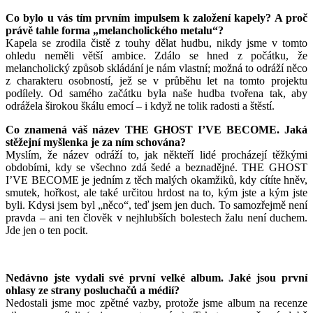
Co bylo u vás tím prvním impulsem k založení kapely? A proč
právě tahle forma „melancholického metalu“?
Kapela se zrodila čistě z touhy dělat hudbu, nikdy jsme v tomto
ohledu neměli větší ambice. Zdálo se hned z počátku, že
melancholický způsob skládání je nám vlastní; možná to odráží něco
z charakteru osobností, jež se v průběhu let na tomto projektu
podílely. Od samého začátku byla naše hudba tvořena tak, aby
odrážela širokou škálu emocí – i když ne tolik radosti a štěstí.
Co znamená váš název THE GHOST I’VE BECOME. Jaká
stěžejní myšlenka je za ním schována?
Myslím, že název odráží to, jak někteří lidé procházejí těžkými
obdobími, kdy se všechno zdá šedé a beznadějné. THE GHOST
I’VE BECOME je jedním z těch malých okamžiků, kdy cítíte hněv,
smutek, hořkost, ale také určitou hrdost na to, kým jste a kým jste
byli. Kdysi jsem byl „něco“, teď jsem jen duch. To samozřejmě není
pravda – ani ten člověk v nejhlubších bolestech žalu není duchem.
Jde jen o ten pocit.
Nedávno jste vydali své první velké album. Jaké jsou první
ohlasy ze strany posluchačů a médií?
Nedostali jsme moc zpětné vazby, protože jsme album na recenze