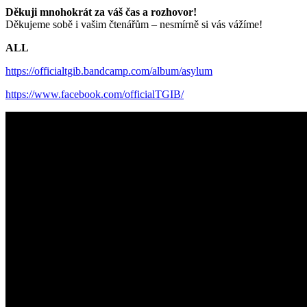
Děkuji mnohokrát za váš čas a rozhovor!
Děkujeme sobě i vašim čtenářům – nesmírně si vás vážíme!
ALL
https://officialtgib.bandcamp.com/album/asylum
https://www.facebook.com/officialTGIB/