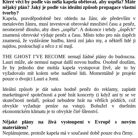
Které věci by podle vás měla kapela obětovat, aby uspěla? Máte
nějaký plán? Jaký je podle vás ideální způsob propagace vlastní
tvorby?
Kapela, pravděpodobně bez ohledu na žánr, ale především v
metalovém žánru, musí investovat obrovské množství času a peněz,
neomezeně dlouho, aby dnes „uspěla“. A dokonce i tehdy „úspěch“
znamená obrovské výdaje peněz a času. Místo toho pro nás úspěch
znamená, že vydáváme hudbu, která zní jako my, a někteří lidé ji
najdou, poslouchají a něco z ní mají.
THE GHOST I’VE BECOME nemají žádné plány do budoucna.
Lauri může, ale nemusí napsat další novou hudbu. Osobně doufám,
že by jednoho dne mohla kapela vystupovat živě, ale to by
vyžadovalo mít kolem sebe nadšené lidi. Momentálně je projekt
pouze o dvojici Lauri a Jomi.
Ideální způsob je dát sakra hodně peněz do reklamy, zaplatit
marketingové společnosti a poté hrát koncerty (i když ani ty se ve
skutečnosti nedaří, pokud nebudete hrát na větších pódiích, což
obvykle vyžaduje peníze na vstup). Bohužel v dnešním
ekonomickém klimatu je to obvykle čiré šílenství.
Nějaké plány na živá vystoupení v Evropě s novým
materiálem?
Neplánujeme, protože kapela má v současné době pouze dva členy.