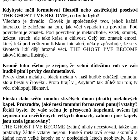
Kdybyste měli formulovat filozofii nebo zastřešující poselství
THE GHOST I’VE BECOME, co by to bylo?
Všechno je divadlo. Člověk je společenský tvor, jehož každá
interakce je založena na tom, jak věci vypadají na povrchu. Pod
povrchem je zmatek. Pod povrchem je melancholie, vztek, smutek,
úzkost, strach, ale také krása a citlivost. Celý ten zmatek emocí,
který leží pod veškerou lidskou interakcí, někdy způsobuje, že se v
životech lidí dějí hrozné věci. THE GHOST I’VE BECOME
taková témata ilustruje.
Kromě toho všeho je zřejmé, že velmi důležitou roli ve vaší
hudbě plní i prvky deathmetalové.
Prvky death metalu a black metalu v naší hudbě odrážejí temnotu,
zlo a bestii v člověku. Proto hrají v „Asylum“ tak důležitou roli; ty
věci obklopují šílenství.
Finsko dalo světu mnoho skvělých doom (death) metalových
kapel. Prozradíte, jaké mezi tamními formacemi panují vztahy?
Řekli byste, že vaše scéna je přesycená kapelami, ovšem lpí
zejména na osvědčených velkých ikonách, zatímco jiné kapely
jsou zcela ignorovány?
THE GHOST I’VE BECOME (zatím) nikdy necestovali, takže tam
prakticky žádné vztahy nejsou. Finská metalová scéna skomírá a
žádné nové velké kapely se v posledních letech neobjevily. Je to