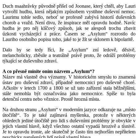
Duch nsaahrávky původně přišel od Joonase, který chtěl, aby Lauri
vytvořil hudbu, která nějakým způsobem vystihne duševní nemoc.
Laurimu tohle sedlo, neboť se profesně zabývá historií duševních
chorob a vražd. Není divu, že inspirace měl opravdu hodně. Navíc
hudba je pro něj klíčový způsob, jak se alespoň trochu zbavit
úzkosti vycházející z práce. Časem se „Asylum“ rozrostlo do
Lauriho osobního popisu toho, jaké to je žít se sklonem k bipolaritě.
Dalo by se tedy říci, že „Asylum“ zní ledově, děsivě,
melancholicky, zběsile a teatrálně právě proto, že odráží problémy
týkající se duševního zdraví.
A co přesně míníte oním názvem „Asylum“?
Název má vlastně dva významy. V historickém smyslu to znamená
ústav pro duševní zdraví, případně nemocnici pro duševně choré.
Ačkoliv v letech 1700 a 1800 se už tato zařízení stala běžnějšími,
stále nemohla být označována jako nemocnice. Spíše to byla
detenční centra nebo věznice. Prostě hrozná místa.
Na druhou stranu „Asylum“ v moderním jazyce odkazuje na „místo
útočiště“. To je také zajímavá myšlenka, protože v některých
ohledech jediné útočiště pro lidi s duševními problémy je obvykle v
jejich vlastní hlavě, když všechno ostatní vypadá hrozivě a tísnivě.
Je to opravdu ironie, ale skutečně je často tím nejhorším nepřítelem
psychicky narušených lidí právě vlastní hlava.