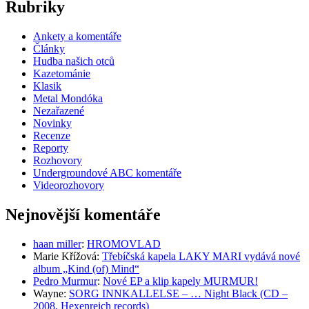
Rubriky
Ankety a komentáře
Články
Hudba našich otců
Kazetománie
Klasik
Metal Mondóka
Nezařazené
Novinky
Recenze
Reporty
Rozhovory
Undergroundové ABC komentáře
Videorozhovory
Nejnovější komentáře
haan miller
:
HROMOVLAD
Marie Křížová
:
Třebíčská kapela LAKY MARI vydává nové
album „Kind (of) Mind“
Pedro Murmur
:
Nové EP a klip kapely MURMUR!
Wayne
:
SORG INNKALLELSE – … Night Black (CD –
2008, Hexenreich records)