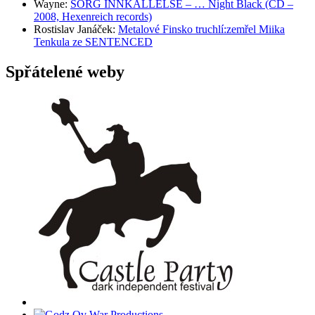
Wayne
:
SORG INNKALLELSE – … Night Black (CD –
2008, Hexenreich records)
Rostislav Janáček
:
Metalové Finsko truchlí:zemřel Miika
Tenkula ze SENTENCED
Spřátelené weby