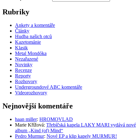
Rubriky
Ankety a komentáře
Články
Hudba našich otců
Kazetománie
Klasik
Metal Mondóka
Nezařazené
Novinky
Recenze
Reporty
Rozhovory
Undergroundové ABC komentáře
Videorozhovory
Nejnovější komentáře
haan miller
:
HROMOVLAD
Marie Křížová
:
Třebíčská kapela LAKY MARI vydává nové
album „Kind (of) Mind“
Pedro Murmur
:
Nové EP a klip kapely MURMUR!