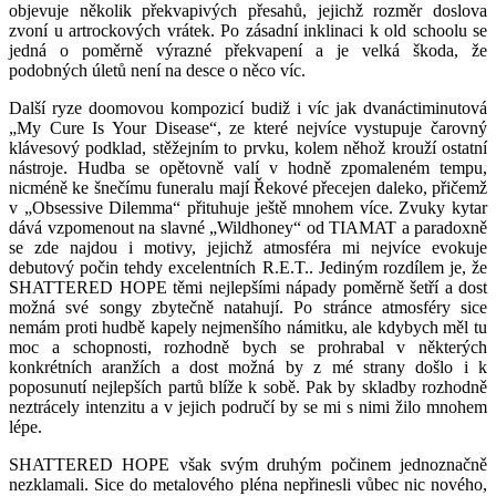
objevuje několik překvapivých přesahů, jejichž rozměr doslova
zvoní u artrockových vrátek. Po zásadní inklinaci k old schoolu se
jedná o poměrně výrazné překvapení a je velká škoda, že
podobných úletů není na desce o něco víc.
Další ryze doomovou kompozicí budiž i víc jak dvanáctiminutová
„My Cure Is Your Disease“, ze které nejvíce vystupuje čarovný
klávesový podklad, stěžejním to prvku, kolem něhož krouží ostatní
nástroje. Hudba se opětovně valí v hodně zpomaleném tempu,
nicméně ke šnečímu funeralu mají Řekové přecejen daleko, přičemž
v „Obsessive Dilemma“ přituhuje ještě mnohem více. Zvuky kytar
dává vzpomenout na slavné „Wildhoney“ od TIAMAT a paradoxně
se zde najdou i motivy, jejichž atmosféra mi nejvíce evokuje
debutový počin tehdy excelentních R.E.T.. Jediným rozdílem je, že
SHATTERED HOPE těmi nejlepšími nápady poměrně šetří a dost
možná své songy zbytečně natahují. Po stránce atmosféry sice
nemám proti hudbě kapely nejmenšího námitku, ale kdybych měl tu
moc a schopnosti, rozhodně bych se prohrabal v některých
konkrétních aranžích a dost možná by z mé strany došlo i k
poposunutí nejlepších partů blíže k sobě. Pak by skladby rozhodně
neztrácely intenzitu a v jejich područí by se mi s nimi žilo mnohem
lépe.
SHATTERED HOPE však svým druhým počinem jednoznačně
nezklamali. Sice do metalového pléna nepřinesli vůbec nic nového,