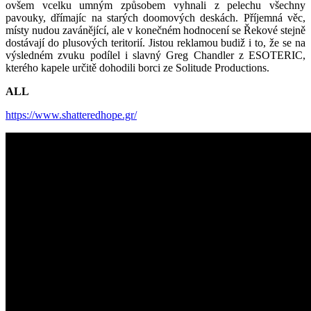
ovšem vcelku umným způsobem vyhnali z pelechu všechny
pavouky, dřímajíc na starých doomových deskách. Příjemná věc,
místy nudou zavánějící, ale v konečném hodnocení se Řekové stejně
dostávají do plusových teritorií. Jistou reklamou budiž i to, že se na
výsledném zvuku podílel i slavný Greg Chandler z ESOTERIC,
kterého kapele určitě dohodili borci ze Solitude Productions.
ALL
https://www.shatteredhope.gr/