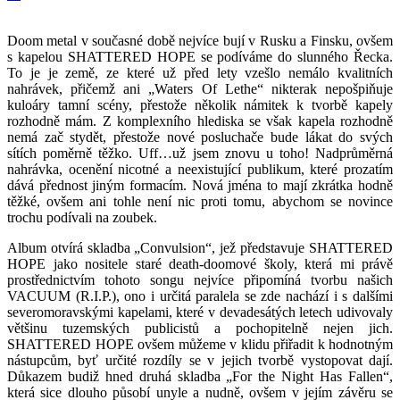
Doom metal v současné době nejvíce bují v Rusku a Finsku, ovšem
s kapelou SHATTERED HOPE se podíváme do slunného Řecka.
To je je země, ze které už před lety vzešlo nemálo kvalitních
nahrávek, přičemž ani „Waters Of Lethe“ nikterak nepošpiňuje
kuloáry tamní scény, přestože několik námitek k tvorbě kapely
rozhodně mám. Z komplexního hlediska se však kapela rozhodně
nemá zač stydět, přestože nové posluchače bude lákat do svých
sítích poměrně těžko. Uff…už jsem znovu u toho! Nadprůměrná
nahrávka, ocenění nicotné a neexistující publikum, které prozatím
dává přednost jiným formacím. Nová jména to mají zkrátka hodně
těžké, ovšem ani tohle není nic proti tomu, abychom se novince
trochu podívali na zoubek.
Album otvírá skladba „Convulsion“, jež představuje SHATTERED
HOPE jako nositele staré death-doomové školy, která mi právě
prostřednictvím tohoto songu nejvíce připomíná tvorbu našich
VACUUM (R.I.P.), ono i určitá paralela se zde nachází i s dalšími
severomoravskými kapelami, které v devadesátých letech udivovaly
většinu tuzemských publicistů a pochopitelně nejen jich.
SHATTERED HOPE ovšem můžeme v klidu přiřadit k hodnotným
nástupcům, byť určité rozdíly se v jejich tvorbě vystopovat dají.
Důkazem budiž hned druhá skladba „For the Night Has Fallen“,
která sice dlouho působí unyle a nudně, ovšem v jejím závěru se