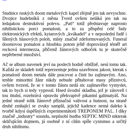
Studnice ruských doom metalových kapel zřejmě jen tak nevyschne.
Dvojice hudebníků z města Tverd ovšem neláká jen tak na
ledajakou destruktivní polevu. „Раб“ totiž představuje naprosto
nihilistickou porci pomalosti, a to za přispění celé řady
elektronických efektů, kytarových „kvákadel“ a v neposlední řadě i
šílených hlasových poloh, místy značně zdeformovaných. Funeral
doomovou pomalost a hloubku potom ještě doprovázejí téměř art
rocková intermezza, přičemž žánrových odboček tu je skutečně
nepřeberné množství.
Ač se album navenek jeví na poslech hodně obtížně, není tomu tak.
Každá ze skladeb totiž reprezentuje jednu uzavřenou jakost, kterak s
pomalostí doom metalu dále pracovat a činit ho zajímavým. Ano,
tenhle minoritní žánr nikdy nebude přitahovat masy příznivců,
ovšem tvrzení, že se v tomto žánru nedá nic zajímavého vymyslet,
tak to bych si tedy vyprosil. Hned úvodní skladba, jež je zároveň i
tou titulní, rozehrává opravdu překvapivě pikantní galimatyáš. Na
jedné straně tolik žánrově příznačná valivost a hutnost, na straně
druhé zmítající se zvuky samplů, jejichž kadence nemá daleko k
tvorbě kdysi úspěšných experimentátorů TREPONEM PAL. I díky
značně „industry“ soundu, nepůsobí hudba SEPTIC MIND nikterak
skličujícím dojmem, já osobně z ní cítím spíše cynismus a určitý
druh nihilismu.