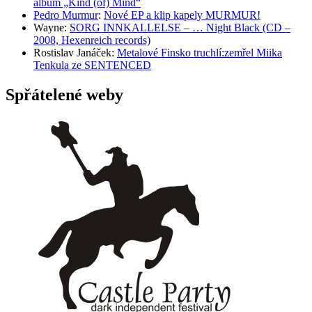
album „Kind (of) Mind“
Pedro Murmur
:
Nové EP a klip kapely MURMUR!
Wayne
:
SORG INNKALLELSE – … Night Black (CD –
2008, Hexenreich records)
Rostislav Janáček
:
Metalové Finsko truchlí:zemřel Miika
Tenkula ze SENTENCED
Spřátelené weby