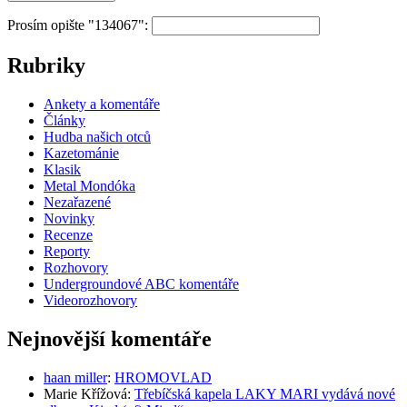
Prosím opište "134067":
Rubriky
Ankety a komentáře
Články
Hudba našich otců
Kazetománie
Klasik
Metal Mondóka
Nezařazené
Novinky
Recenze
Reporty
Rozhovory
Undergroundové ABC komentáře
Videorozhovory
Nejnovější komentáře
haan miller
:
HROMOVLAD
Marie Křížová
:
Třebíčská kapela LAKY MARI vydává nové