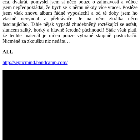
cca. dvakrát, pomyslel jsem si něco pouze o zajímavosti a vůbec
jsem nepředpokládal, že bych se k němu někdy více vracel. Posléze
jsem však znovu album řádně vyposlechl a od té doby jsem ho
vlastně nevyndal z přehrávače. Je na něm zkrátka něco
fascinujícího. Tahle nějak vypadá zhudebněný roztékající se asfalt,
sluncem zalitý, horký a hlavně šeredně páchnoucí! Stále však platí,
že tenhle materiál je určen pouze vybrané skupině posluchačů.
Nicméně za zkoušku nic nedáte…
ALL
http://septicmind.bandcamp.com/