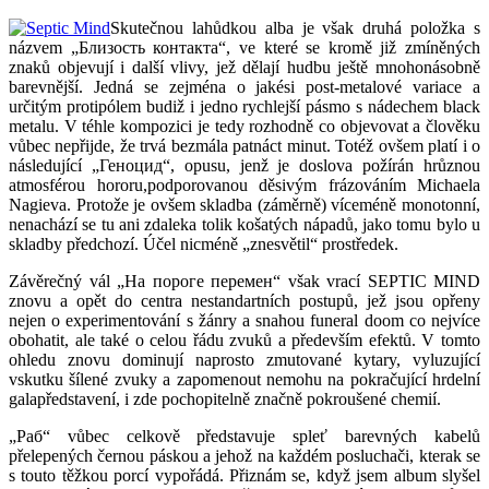
Skutečnou lahůdkou alba je však druhá položka s
názvem „Близость контакта“, ve které se kromě již zmíněných
znaků objevují i další vlivy, jež dělají hudbu ještě mnohonásobně
barevnější. Jedná se zejména o jakési post-metalové variace a
určitým protipólem budiž i jedno rychlejší pásmo s nádechem black
metalu. V téhle kompozici je tedy rozhodně co objevovat a člověku
vůbec nepřijde, že trvá bezmála patnáct minut. Totéž ovšem platí i o
následující „Геноцид“, opusu, jenž je doslova požírán hrůznou
atmosférou hororu,podporovanou děsivým frázováním Michaela
Nagieva. Protože je ovšem skladba (záměrně) víceméně monotonní,
nenachází se tu ani zdaleka tolik košatých nápadů, jako tomu bylo u
skladby předchozí. Účel nicméně „znesvětil“ prostředek.
Závěrečný vál „На пороге перемен“ však vrací SEPTIC MIND
znovu a opět do centra nestandartních postupů, jež jsou opřeny
nejen o experimentování s žánry a snahou funeral doom co nejvíce
obohatit, ale také o celou řádu zvuků a především efektů. V tomto
ohledu znovu dominují naprosto zmutované kytary, vyluzující
vskutku šílené zvuky a zapomenout nemohu na pokračující hrdelní
galapředstavení, i zde pochopitelně značně pokroušené chemií.
„Paб“ vůbec celkově představuje spleť barevných kabelů
přelepených černou páskou a jehož na každém posluchači, kterak se
s touto těžkou porcí vypořádá. Přiznám se, když jsem album slyšel