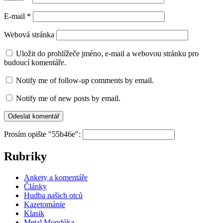
E-mail
*
Webová stránka
Uložit do prohlížeče jméno, e-mail a webovou stránku pro
budoucí komentáře.
Notify me of follow-up comments by email.
Notify me of new posts by email.
Prosím opište "55b46e":
Rubriky
Ankety a komentáře
Články
Hudba našich otců
Kazetománie
Klasik
Metal Mondóka