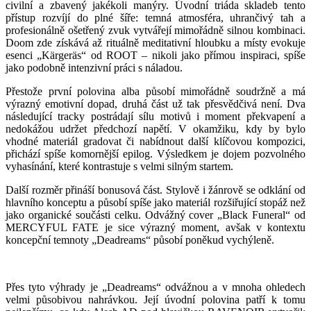
civilní a zbavený jakékoli manýry. Úvodní triáda skladeb tento
přístup rozvíjí do plné šíře: temná atmosféra, uhrančivý tah a
profesionálně ošetřený zvuk vytvářejí mimořádně silnou kombinaci.
Doom zde získává až rituálně meditativní hloubku a místy evokuje
esenci „Kärgeräs“ od ROOT – nikoli jako přímou inspiraci, spíše
jako podobně intenzivní práci s náladou.
Přestože první polovina alba působí mimořádně soudržně a má
výrazný emotivní dopad, druhá část už tak přesvědčivá není. Dva
následující tracky postrádají sílu motivů i moment překvapení a
nedokážou udržet předchozí napětí. V okamžiku, kdy by bylo
vhodné materiál gradovat či nabídnout další klíčovou kompozici,
přichází spíše komornější epilog. Výsledkem je dojem pozvolného
vyhasínání, které kontrastuje s velmi silným startem.
Další rozměr přináší bonusová část. Stylově i žánrově se odklání od
hlavního konceptu a působí spíše jako materiál rozšiřující stopáž než
jako organické součásti celku. Odvážný cover „Black Funeral“ od
MERCYFUL FATE je sice výrazný moment, avšak v kontextu
koncepční temnoty „Deadreams“ působí poněkud vychýleně.
Přes tyto výhrady je „Deadreams“ odvážnou a v mnoha ohledech
velmi působivou nahrávkou. Její úvodní polovina patří k tomu