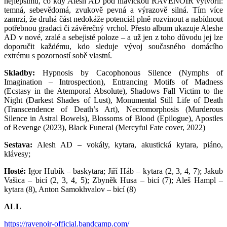
nejlepšímu, co kdy Alesh AD pod hlavičkou RAVENOIR vytvořil:
temná, sebevědomá, zvukově pevná a výrazově silná. Tím více
zamrzí, že druhá část nedokáže potenciál plně rozvinout a nabídnout
potřebnou gradaci či závěrečný vrchol. Přesto album ukazuje Aleshe
AD v nové, zralé a sebejisté poloze – a už jen z toho důvodu jej lze
doporučit každému, kdo sleduje vývoj současného domácího
extrému s pozorností sobě vlastní.
Skladby:
Hypnosis by Cacophonous Silence (Nymphs of
Imagination – Introspection), Entrancing Motifs of Madness
(Ecstasy in the Atemporal Absolute), Shadows Fall Victim to the
Night (Darkest Shades of Lust), Monumental Still Life of Death
(Transcendence of Death’s Art), Necromorphosis (Murderous
Silence in Astral Bowels), Blossoms of Blood (Epilogue), Apostles
of Revenge (2023), Black Funeral (Mercyful Fate cover, 2022)
Sestava:
Alesh AD – vokály, kytara, akustická kytara, piáno,
klávesy;
Hosté:
Igor Hubík – baskytara; Jiří Háb – kytara (2, 3, 4, 7); Jakub
Vašica – bicí (2, 3, 4, 5); Zbyněk Husa – bicí (7); Aleš Hampl –
kytara (8), Anton Samokhvalov – bicí (8)
ALL
https://ravenoir-official.bandcamp.com/