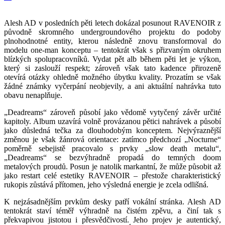
Alesh AD v posledních pěti letech dokázal posunout RAVENOIR z
původně skromného undergroundového projektu do podoby
plnohodnotné entity, kterou následně znovu transformoval do
modelu one-man konceptu – tentokrát však s přizvaným okruhem
blízkých spolupracovníků. Vydat pět alb během pěti let je výkon,
který si zaslouží respekt; zároveň však tato kadence přirozeně
otevírá otázky ohledně možného úbytku kvality. Prozatím se však
žádné známky vyčerpání neobjevily, a ani aktuální nahrávka tuto
obavu nenaplňuje.
„Deadreams“ zároveň působí jako vědomě vytyčený závěr určité
kapitoly. Album uzavírá volně provázanou pětici nahrávek a působí
jako důsledná tečka za dlouhodobým konceptem. Nejvýraznější
změnou je však žánrová orientace: zatímco předchozí „Nocturne“
poměrně sebejistě pracovalo s prvky „slow death metalu“,
„Deadreams“ se bezvýhradně propadá do temných doom
metalových proudů. Posun je natolik markantní, že může působit až
jako restart celé estetiky RAVENOIR – přestože charakteristický
rukopis zůstává přítomen, jeho výsledná energie je zcela odlišná.
K nejzásadnějším prvkům desky patří vokální stránka. Alesh AD
tentokrát staví téměř výhradně na čistém zpěvu, a činí tak s
překvapivou jistotou i přesvědčivostí. Jeho projev je autentický,