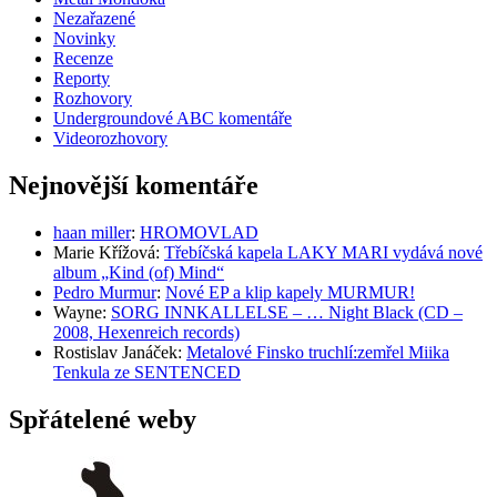
Nezařazené
Novinky
Recenze
Reporty
Rozhovory
Undergroundové ABC komentáře
Videorozhovory
Nejnovější komentáře
haan miller
:
HROMOVLAD
Marie Křížová
:
Třebíčská kapela LAKY MARI vydává nové
album „Kind (of) Mind“
Pedro Murmur
:
Nové EP a klip kapely MURMUR!
Wayne
:
SORG INNKALLELSE – … Night Black (CD –
2008, Hexenreich records)
Rostislav Janáček
:
Metalové Finsko truchlí:zemřel Miika
Tenkula ze SENTENCED
Spřátelené weby