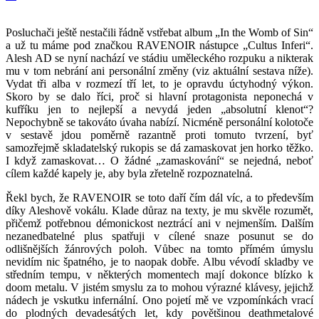
Posluchači ještě nestačili řádně vstřebat album „In the Womb of Sin“
a už tu máme pod značkou RAVENOIR nástupce „Cultus Inferi“.
Alesh AD se nyní nachází ve stádiu uměleckého rozpuku a nikterak
mu v tom nebrání ani personální změny (viz aktuální sestava níže).
Vydat tři alba v rozmezí tří let, to je opravdu úctyhodný výkon.
Skoro by se dalo říci, proč si hlavní protagonista neponechá v
kufříku jen to nejlepší a nevydá jeden „absolutní klenot“?
Nepochybně se takováto úvaha nabízí. Nicméně personální kolotoče
v sestavě jdou poměrně razantně proti tomuto tvrzení, byť
samozřejmě skladatelský rukopis se dá zamaskovat jen horko těžko.
I když zamaskovat… O žádné „zamaskování“ se nejedná, neboť
cílem každé kapely je, aby byla zřetelně rozpoznatelná.
Řekl bych, že RAVENOIR se toto daří čím dál víc, a to především
díky Aleshově vokálu. Klade důraz na texty, je mu skvěle rozumět,
přičemž potřebnou démonickost neztrácí ani v nejmenším. Dalším
nezanedbatelné plus spatřuji v cílené snaze posunut se do
odlišnějších žánrových poloh. Vůbec na tomto přímém úmyslu
nevidím nic špatného, je to naopak dobře. Albu vévodí skladby ve
středním tempu, v některých momentech mají dokonce blízko k
doom metalu. V jistém smyslu za to mohou výrazné klávesy, jejichž
nádech je vskutku infernální. Ono pojetí mě ve vzpomínkách vrací
do plodných devadesátých let, kdy povětšinou deathmetalové