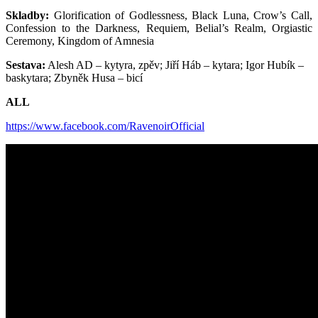
Skladby:
Glorification of Godlessness, Black Luna, Crow’s Call,
Confession to the Darkness, Requiem, Belial’s Realm, Orgiastic
Ceremony, Kingdom of Amnesia
Sestava:
Alesh AD – kytyra, zpěv; Jiří Háb – kytara; Igor Hubík –
baskytara; Zbyněk Husa – bicí
ALL
https://www.facebook.com/RavenoirOfficial