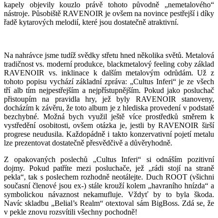
kapely objevily kouzlo právě tohoto původně „nemetalového“
nástroje. Působiště RAVENOIR je ovšem na novince pestřejší i díky
řadě kytarových melodií, které jsou dostatečně atraktivní.
Na nahrávce jsme tudíž svědky střetu hned několika světů. Metalová
tradičnost vs. moderní produkce, blackmetalový feeling coby základ
RAVENOIR vs. inklinace k dalším metalovým odrůdám. Už z
tohoto popisu vychází základní zpráva: „Cultus Inferi“ je ze všech
tří alb tím nejpestřejším a nejpřístupnějším. Pokud jako posluchač
přistoupím na pravidla hry, jež byly RAVENOIR stanoveny,
docházím k závěru, že toto album je z hlediska provedení v podstatě
bezchybné. Možná bych využil ještě více prostředků směrem k
vystředění osobitosti, ovšem otázka je, jestli by RAVENOIR širší
progrese neudusila. Každopádně i takto konzervativní pojetí metalu
lze prezentovat dostatečně přesvědčivě a důvěryhodně.
Z opakovaných poslechů „Cultus Inferi“ si odnáším pozitivní
dojmy. Pokud patříte mezi posluchače, jež „rádi stojí na straně
pekla“, tak s poslechem rozhodně neotálejte. Duch ROOT (všichni
současní členové jsou ex-) stále krouží kolem „havraního hnízda“ a
symbolickou návaznost nekamufluje. Vždyť by to byla škoda.
Navíc skladbu „Belial’s Realm“ otextoval sám BigBoss. Zdá se, že
v pekle znovu rozsvítili všechny pochodně!