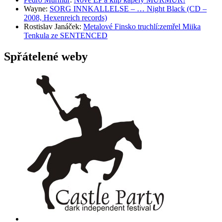
Wayne
:
SORG INNKALLELSE – … Night Black (CD –
2008, Hexenreich records)
Rostislav Janáček
:
Metalové Finsko truchlí:zemřel Miika
Tenkula ze SENTENCED
Spřátelené weby