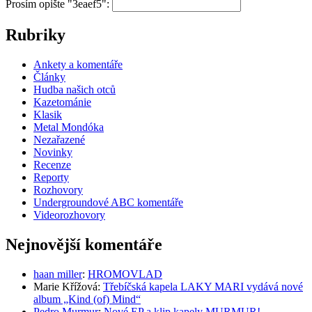
Prosím opište "3eaef5":
Rubriky
Ankety a komentáře
Články
Hudba našich otců
Kazetománie
Klasik
Metal Mondóka
Nezařazené
Novinky
Recenze
Reporty
Rozhovory
Undergroundové ABC komentáře
Videorozhovory
Nejnovější komentáře
haan miller
:
HROMOVLAD
Marie Křížová
:
Třebíčská kapela LAKY MARI vydává nové
album „Kind (of) Mind“
Pedro Murmur
:
Nové EP a klip kapely MURMUR!