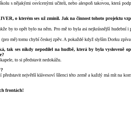
 školu s nějakými osvícenými učiteli, nebo alespoň takovou, která pod
VER, o kterém ses už zmínil. Jak na činnost tohoto projektu vzp
že by to opět bylo na něm. Pro mě to byla asi nejkrásnější hudební i 
u (pro mě) tomu chybí českej zpěv. A pokaždé když slyším Dorku zpívat 
, tak ses nikdy nepodílel na hudbě, která by byla vysloveně opt
de?
kapele, to si představit nedokážu.
“?
 představit největší klávesoví šílenci této země a každý má mít na ko
ech frontách!