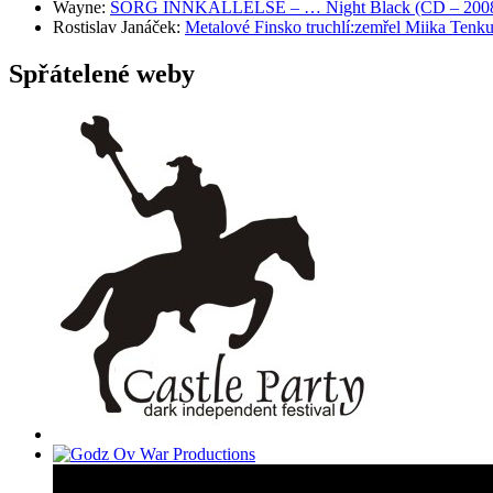
Wayne
:
SORG INNKALLELSE – … Night Black (CD – 2008, 
Rostislav Janáček
:
Metalové Finsko truchlí:zemřel Miika T
Spřátelené weby