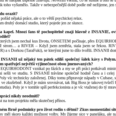
hů se naopak úspěšně zbavuju. Nevěřím všemu, co se šustne a ono se tak
ik toho vyšumělo. Takže v nebezpečnější době podle mě nežijeme, jen s
du orazit?
ořád nějaká práce, ale o to větší psychickej relax.
tam druhý domácí studio, který pojede jen ze slunce.
 a kapel. Mnozí fans tě pochopitelně znají hlavně z INSANIE, 
odílel?
 na kterých jsem nechal kus života, ONSETEM počínaje, přes EQU
ž strom… a RIVER – Když jsem zemřela, stala jsem se řekou. RIVER 
) a s Dorkou (TaraFuki), se kterými jsme to dílo tvořili. INSANII do
SANII už nějaký ten pátek sdílíš společný šálek kávy s Polym.
čem spatřuješ největší výjimečnost obou jmenovaných?
e EQUIRHODONT vznikal po fázích a my se při práci potkávali minimá
sešli ve studiu. S INSANIÍ trávíme společně hodně času a i celej tvů
je Poly víc technicky založenej. Díky tomu připravuje nápady v Cubase
ve zkušebně. Když je mám srovnávat, tak Big Boss je takovej tvůrčí bu
 studia). Poly je v tomhle spíš perfekcionista a je víc vtaženej do tý mr
lupráci nikdy neodmítl?
st na tom projektu měla skutečnej přínos.
asném Brně podmínky pro život rodin s dětmi? Zkus momentální sit
y měl skoro každej možnost volby. My žijeme sice v paneláku, ale na