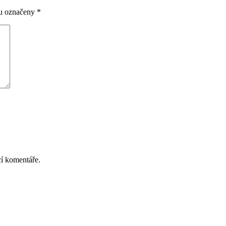
ou označeny
*
cí komentáře.