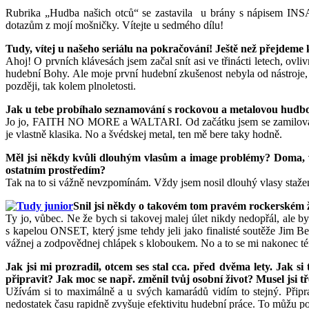
Rubrika „Hudba našich otců“ se zastavila u brány s nápisem INSAN
dotazům z mojí mošničky. Vítejte u sedmého dílu!
Tudy, vítej u našeho seriálu na pokračování! Ještě než přejdeme 
Ahoj! O prvních klávesách jsem začal snít asi ve třinácti let
hudební Bohy. Ale moje první hudební zkušenost nebyla od nástroje, a
později, tak kolem plnoletosti.
Jak u tebe probíhalo seznamování s rockovou a metalovou hudbo
Jo jo, FAITH NO MORE a WALTARI. Od začátku jsem se zamiloval do 
je vlastně klasika. No a švédskej metal, ten mě bere taky hodně.
Měl jsi někdy kvůli dlouhým vlasům a image problémy? Doma, ve
ostatním prostředím?
Tak na to si vážně nevzpomínám. Vždy jsem nosil dlouhý vlasy stažený
Snil jsi někdy o takovém tom pravém rockerském ž
Ty jo, vůbec. Ne že bych si takovej malej úlet nikdy nedopřál, ale
s kapelou ONSET, který jsme tehdy jeli jako finalisté soutěže Jim Be
vážnej a zodpovědnej chlápek s kloboukem. No a to se mi nakonec té
Jak jsi mi prozradil, otcem ses stal cca. před dvěma lety. Jak si
připravit? Jak moc se např. změnil tvůj osobní život? Musel jsi tř
Užívám si to maximálně a u svých kamarádů vidím to stejný. Připrav
nedostatek času rapidně zvyšuje efektivitu hudební práce. To můžu potvr