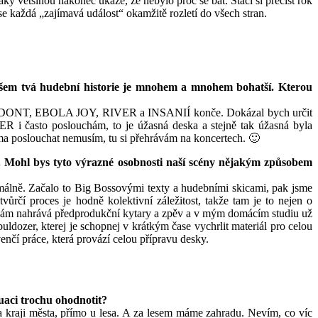
y většinou nakonec ukáže, že nebylo proč se bát. Stačí si přečíst rok
e každá „zajímavá událost“ okamžitě rozletí do všech stran.
ovšem tvá hudební historie je mnohem a mnohem bohatší. Kterou
IRHODONT, EBOLA JOY, RIVER a INSANIÍ konče. Dokázal bych určit
i často poslouchám, to je úžasná deska a stejně tak úžasná byla
ma poslouchat nemusím, tu si přehrávám na koncertech. 🙂
 Mohl bys tyto výrazné osobnosti naší scény nějakým způsobem
lně. Začalo to Big Bossovými texty a hudebními skicami, pak jsme
rčí proces je hodně kolektivní záležitost, takže tam je to nejen o
, sám nahrává předprodukční kytary a zpěv a v mým domácím studiu už
ldozer, kterej je schopnej v krátkým čase vychrlit materiál pro celou
avenčí práce, která provází celou přípravu desky.
uaci trochu ohodnotit?
 kraji města, přímo u lesa. A za lesem máme zahradu. Nevím, co víc