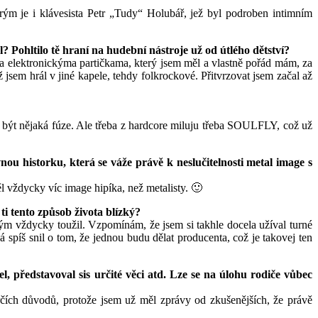
ým je i klávesista Petr „Tudy“ Holubář, jež byl podroben intimním
 Pohltilo tě hraní na hudební nástroje už od útlého dětství?
ktronickýma partičkama, který jsem měl a vlastně pořád mám, za
jsem hrál v jiné kapele, tehdy folkrockové. Přitvrzovat jsem začal až
ýt nějaká fúze. Ale třeba z hardcore miluju třeba SOULFLY, což už
 historku, která se váže právě k neslučitelnosti metal image s
l vždycky víc image hipíka, než metalisty. 🙂
i tento způsob života blízký?
ým vždycky toužil. Vzpomínám, že jsem si takhle docela užíval turné
 spíš snil o tom, že jednou budu dělat producenta, což je takovej ten
el, představoval sis určité věci atd. Lze se na úlohu rodiče vůbec
ůrčích důvodů, protože jsem už měl zprávy od zkušenějších, že právě