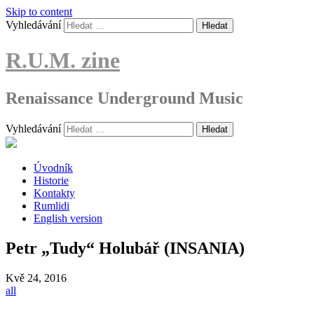
Skip to content
Vyhledávání
R.U.M. zine
Renaissance Underground Music
Vyhledávání
Úvodník
Historie
Kontakty
Rumlidi
English version
Petr „Tudy“ Holubář (INSANIA)
Kvě
24, 2016
all