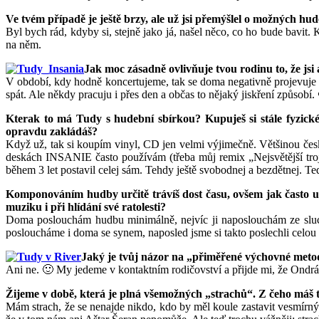
Ve tvém případě je ještě brzy, ale už jsi přemýšlel o možných hu
Byl bych rád, kdyby si, stejně jako já, našel něco, co ho bude bavi
na něm.
Jak moc zásadně ovlivňuje tvou rodinu to, že j
V období, kdy hodně koncertujeme, tak se doma negativně projevuje 
spát. Ale někdy pracuju i přes den a občas to nějaký jiskření způsobí.
Kterak to má Tudy s hudební sbírkou? Kupuješ si stále fyzick
opravdu zakládáš?
Když už, tak si koupím vinyl, CD jen velmi výjimečně. Většinou česk
deskách INSANIE často používám (třeba můj remix „Nejsvětější troji
během 3 let postavil celej sám. Tehdy ještě svobodnej a bezdětnej. Te
Komponováním hudby určitě trávíš dost času, ovšem jak často u 
muziku i při hlídání své ratolesti?
Doma poslouchám hudbu minimálně, nejvíc ji naposlouchám ze sluch
posloucháme i doma se synem, naposled jsme si takto poslechli c
Jaký je tvůj názor na „přiměřené výchovné met
Ani ne. 🙂 My jedeme v kontaktním rodičovství a přijde mi, že Ondrá
Žijeme v době, která je plná všemožných „strachů“. Z čeho máš ty
Mám strach, že se nenajde nikdo, kdo by měl koule zastavit vesmírný