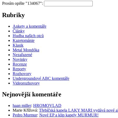
Prosím opište "134067":
Rubriky
Ankety a komentáře
Články
Hudba našich otců
Kazetománie
Klasik
Metal Mondóka
Nezařazené
Novinky
Recenze
Reporty
Rozhovory
Undergroundové ABC komentáře
Videorozhovory
Nejnovější komentáře
haan miller
:
HROMOVLAD
Marie Křížová
:
Třebíčská kapela LAKY MARI vydává nové al
Pedro Murmur
:
Nové EP a klip kapely MURMUR!