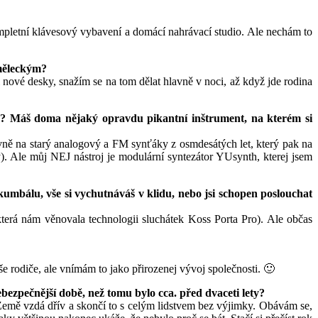
ompletní klávesový vybavení a domácí nahrávací studio. Ale nechám to
uměleckým?
ové desky, snažím se na tom dělat hlavně v noci, až když jde rodina
je? Máš doma nějaký opravdu pikantní inštrument, na kterém si
avně na starý analogový a FM synťáky z osmdesátých let, který pak na
). Ale můj NEJ nástroj je modulární syntezátor YUsynth, kterej jsem
umbálu, vše si vychutnáváš v klidu, nebo jsi schopen poslouchat
erá nám věnovala technologii sluchátek Koss Porta Pro). Ale občas
 rodiče, ale vnímám to jako přirozenej vývoj společnosti. 🙂
bezpečnější době, než tomu bylo cca. před dvaceti lety?
 Země vzdá dřív a skončí to s celým lidstvem bez výjimky. Obávám se,