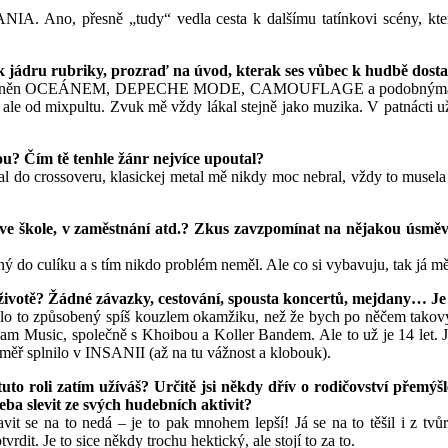
IA. Ano, přesně „tudy“ vedla cesta k dalšímu tatínkovi scény, kter
k jádru rubriky, prozraď na úvod, kterak ses vůbec k hudbě dostal?
ech, ovlivněn OCEÁNEM, DEPECHE MODE, CAMOUFLAGE a podobnýma ele
le od mixpultu. Zvuk mě vždy lákal stejně jako muzika. V patnácti už 
u? Čím tě tenhle žánr nejvíce upoutal?
crossoveru, klasickej metal mě nikdy moc nebral, vždy to musela b
 škole, v zaměstnání atd.? Zkus zavzpomínat na nějakou úsměvnou
 do culíku a s tím nikdo problém neměl. Ale co si vybavuju, tak já mě
ivotě? Žádné závazky, cestování, spousta koncertů, mejdany… Je t
 bylo to způsobený spíš kouzlem okamžiku, než že bych po něčem takov
am Music, společně s Khoibou a Koller Bandem. Ale to už je 14 let. Já
měř splnilo v INSANII (až na tu vážnost a klobouk).
 tuto roli zatím užíváš? Určitě jsi někdy dřív o rodičovství přemýšl
eba slevit ze svých hudebních aktivit?
it se na to nedá – je to pak mnohem lepší! Já se na to těšil i z tv
dit. Je to sice někdy trochu hektický, ale stojí to za to.