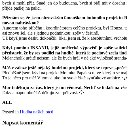
bych si mohl přát. Snad jen do budoucna, bych si přál mít v dosahu
přijde padlej na palici.
Přiznám se, že jsem obrovským fanouškem intimního projektu RI
novou nahrávkou?
Autorem toho příběhu i koordinátorem celýho projektu, byl Honza, tak
asi znovu šel, ale s jednou podmínkou: zpěv v češtině.
Už když jsme desku dokončili, říkal jsem si, že k absolutnímu vrchol
Když pominu INSANII, jejíž umělecká výpověď je spíše satirická
představit, že by ses podílel na hudbě, která je pocitově zcela jin
Melancholik určitě nejsem, ale že bych hrál v nějaké vyloženě sranda-
Máš v záloze ještě nějaký hudební projekt, který se teprve „peče
Předběžně jsem kývl na projekt Moimira Papalescu, ve kterým se mají
To je něco pro mě! V tom si ukojím svoje čistě synťákový ambice. 🙂
Moc ti děkuju za čas, který jsi mi věnoval. Nechť se ti daří na vš
Díky a nápodobně! A děkuju za trpělivost. 🙂
ALL
Posted in
Hudba našich otců
Napsat komentář