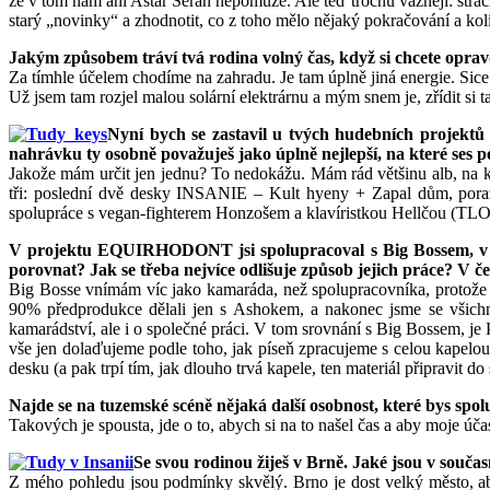
že v tom nám ani Aštar Šeran nepomůže. Ale teď trochu vážněji: strac
starý „novinky“ a zhodnotit, co z toho mělo nějaký pokračování a kol
Jakým způsobem tráví tvá rodina volný čas, když si chcete oprav
Za tímhle účelem chodíme na zahradu. Je tam úplně jiná energie. Sice p
Už jsem tam rozjel malou solární elektrárnu a mým snem je, zřídit si 
Nyní bych se zastavil u tvých hudebních projektů
nahrávku ty osobně považuješ jako úplně nejlepší, na které ses p
Jakože mám určit jen jednu? To nedokážu. Mám rád většinu alb,
tři: poslední dvě desky INSANIE – Kult hyeny + Zapal dům, pora
spolupráce s vegan-fighterem Honzošem a klavíristkou Hellčou (TLOR
V projektu EQUIRHODONT jsi spolupracoval s Big Bossem, v IN
porovnat? Jak se třeba nejvíce odlišuje způsob jejich práce? V 
Big Bosse vnímám víc jako kamaráda, než spolupracovníka, protož
90% předprodukce dělali jen s Ashokem, a nakonec jsme se všichni 
kamarádství, ale i o společné práci. V tom srovnání s Big Bossem, 
vše jen dolaďujeme podle toho, jak píseň zpracujeme s celou kapelou 
desku (a pak trpí tím, jak dlouho trvá kapele, ten materiál připravit do
Najde se na tuzemské scéně nějaká další osobnost, které bys spo
Takových je spousta, jde o to, abych si na to našel čas a aby moje úča
Se svou rodinou žiješ v Brně. Jaké jsou v souč
Z mého pohledu jsou podmínky skvělý. Brno je dost velký město, ab