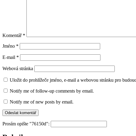
Komentář
*
Jméno
*
E-mail
*
Webová stránka
Uložit do prohlížeče jméno, e-mail a webovou stránku pro budou
Notify me of follow-up comments by email.
Notify me of new posts by email.
Prosím opište "76150d":