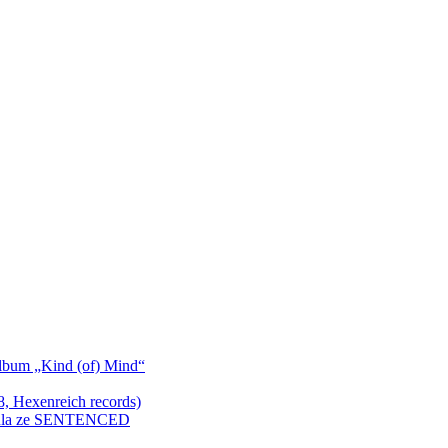
bum „Kind (of) Mind“
Hexenreich records)
enkula ze SENTENCED