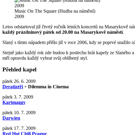
Music On The Square (Hudba na náměstí)
2009
Letos odstartoval již čtvrtý ročník letních koncertů na Masarykově n
každý prázdninový pátek od 20.00 na Masarykově náměstí
.
Slaný s tímto nápadem přišlo již v roce 2006, kdy se poprvé snažilo 
Stejně jako každý rok zde budou k poslechu hrát kapely ze Slaného a j
měl opravdu každý vybrat svůj oblíbený styl.
Přehled kapel
pátek 26. 6. 2009
Deratizéři
+
Dilemma in Cinema
pátek 3. 7. 2009
Kartmaggy
pátek 10. 7. 2009
Darwien
pátek 17. 7. 2009
Red Hot Chili Prague