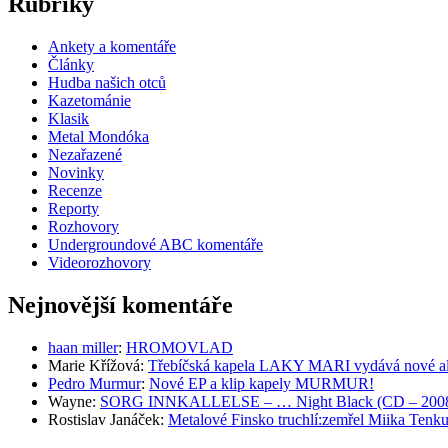
Rubriky
Ankety a komentáře
Články
Hudba našich otců
Kazetománie
Klasik
Metal Mondóka
Nezařazené
Novinky
Recenze
Reporty
Rozhovory
Undergroundové ABC komentáře
Videorozhovory
Nejnovější komentáře
haan miller
:
HROMOVLAD
Marie Křížová
:
Třebíčská kapela LAKY MARI vydává nové al
Pedro Murmur
:
Nové EP a klip kapely MURMUR!
Wayne
:
SORG INNKALLELSE – … Night Black (CD – 2008, 
Rostislav Janáček
:
Metalové Finsko truchlí:zemřel Miika T