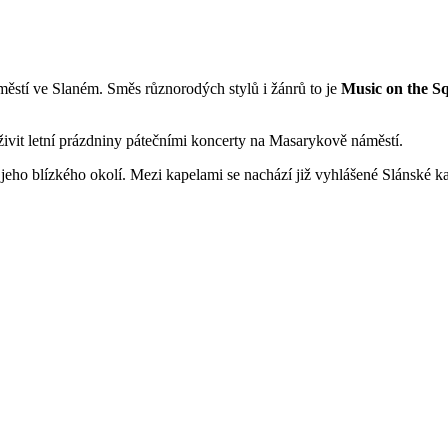
áměstí ve Slaném. Směs různorodých stylů i žánrů to je
Music on the Sq
oživit letní prázdniny pátečními koncerty na Masarykově náměstí.
eho blízkého okolí. Mezi kapelami se nachází již vyhlášené Slánské kap