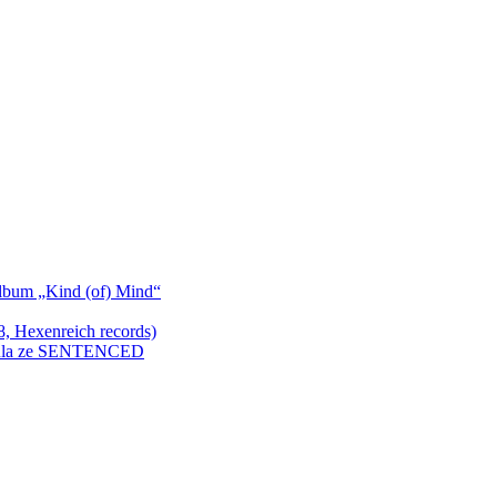
bum „Kind (of) Mind“
Hexenreich records)
enkula ze SENTENCED