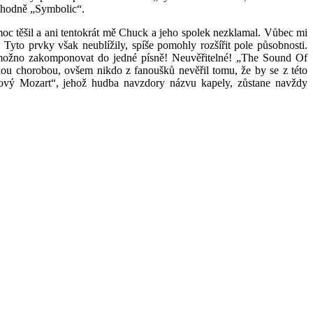
ozhodně „Symbolic“.
 těšil a ani tentokrát mě Chuck a jeho spolek nezklamal. Vůbec mi
o prvky však neublížily, spíše pomohly rozšířit pole působnosti.
je možno zakomponovat do jedné písně! Neuvěřitelné! „The Sound Of
nou chorobou, ovšem nikdo z fanoušků nevěřil tomu, že by se z této
ový Mozart“, jehož hudba navzdory názvu kapely, zůstane navždy