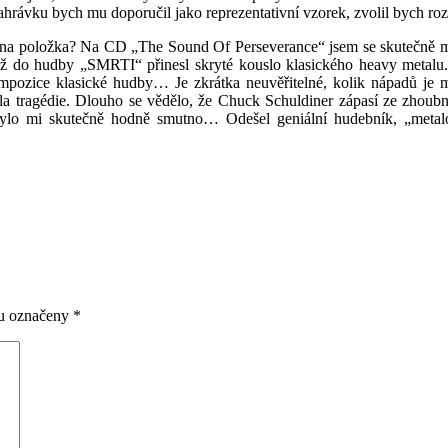
ahrávku bych mu doporučil jako reprezentativní vzorek, zvolil bych r
a položka? Na CD „The Sound Of Perseverance“ jsem se skutečně moc
o hudby „SMRTI“ přinesl skryté kouslo klasického heavy metalu. Tyt
 kompozice klasické hudby… Je zkrátka neuvěřitelné, kolik nápadů 
šla tragédie. Dlouho se vědělo, že Chuck Schuldiner zápasí ze zhoub
 bylo mi skutečně hodně smutno… Odešel geniální hudebník, „metal
ou označeny
*