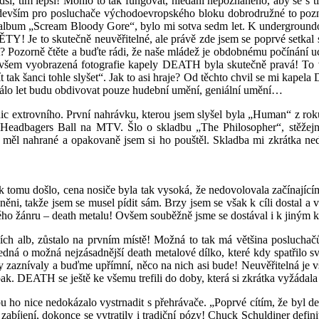
í, tím lepší! Mohlo to tak fungovat, hledání nepoznaného, aby se s tí
ředevším pro posluchače východoevropského bloku dobrodružné to pozn
lbum „Scream Bloody Gore“, bylo mi sotva sedm let. K undergroundové 
ĚTY! Je to skutečně neuvěřitelné, ale právě zde jsem se poprvé setkal
ět? Pozorně čtěte a buďte rádi, že naše mládež je obdobnému počínání u
 Ovšem vyobrazená fotografie kapely DEATH byla skutečně pravá! To 
 tak šanci tohle slyšet“. Jak to asi hraje? Od těchto chvil se mi ka
 málo let budu obdivovat pouze hudební umění, geniální umění…
 extrovního. První nahrávku, kterou jsem slyšel byla „Human“ z roku
du Headbagers Ball na MTV.
Šlo o skladbu „The Philosopher“, stěžej
m měl nahrané a opakovaně jsem si ho pouštěl. Skladba mi zkrátka neda
 tomu došlo, cena nosiče byla tak vysoká, že nedovolovala začínajícím
něni, takže jsem se musel pídit sám. Brzy jsem se však k cíli dostal 
ilého žánru – death metalu! Ovšem souběžně jsme se dostával i k jiný
ozích alb, zůstalo na prvním místě! Možná to tak má většina posluch
dná o možná nejzásadnější death metalové dílko, které kdy spatřilo svě
 zaznívaly a buďme upřímní, něco na nich asi bude! Neuvěřitelná je vš
k. DEATH se ještě ke všemu trefili do doby, která si zkrátka vyžádal
o nice nedokázalo vystrnadit s přehrávače. „Poprvé cítím, že byl deat
ení, dokonce se vytratily i tradiční pózy! Chuck Schuldiner definit