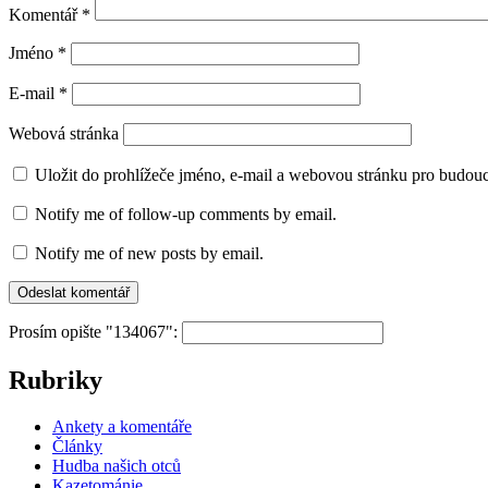
Komentář
*
Jméno
*
E-mail
*
Webová stránka
Uložit do prohlížeče jméno, e-mail a webovou stránku pro budou
Notify me of follow-up comments by email.
Notify me of new posts by email.
Prosím opište "134067":
Rubriky
Ankety a komentáře
Články
Hudba našich otců
Kazetománie