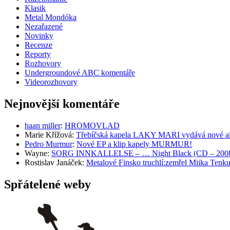
Klasik
Metal Mondóka
Nezařazené
Novinky
Recenze
Reporty
Rozhovory
Undergroundové ABC komentáře
Videorozhovory
Nejnovější komentáře
haan miller
:
HROMOVLAD
Marie Křížová
:
Třebíčská kapela LAKY MARI vydává nové al
Pedro Murmur
:
Nové EP a klip kapely MURMUR!
Wayne
:
SORG INNKALLELSE – … Night Black (CD – 2008, 
Rostislav Janáček
:
Metalové Finsko truchlí:zemřel Miika T
Spřátelené weby