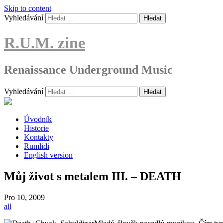
Skip to content
Vyhledávání
R.U.M. zine
Renaissance Underground Music
Vyhledávání
Úvodník
Historie
Kontakty
Rumlidi
English version
Můj život s metalem III. – DEATH
Pro
10, 2009
all