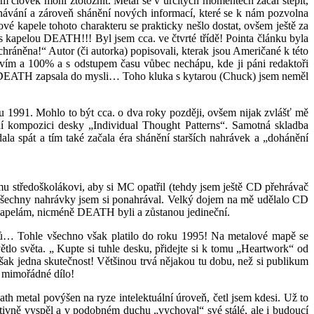
m člověk mohl ztotožnit. Metal se v určitých momentech začal štěpit,
ávání a zároveň shánění nových informací, které se k nám pozvolna
kapele tohoto charakteru se prakticky nešlo dostat, ovšem ještě za
 s kapelou DEATH!!! Byl jsem cca. ve čtvrté třídě! Pointa článku byla
chráněna!“ Autor (či autorka) popisovali, kterak jsou Američané k této
vím a 100% a s odstupem času vůbec nechápu, kde ji páni redaktoři
pela DEATH zapsala do mysli… Toho kluka s kytarou (Chuck) jsem neměl
 1991. Mohlo to být cca. o dva roky později, ovšem nijak zvlášť mě
ní kompozici desky „Individual Thought Patterns“. Samotná skladba
la spát a tím také začala éra shánění starších nahrávek a „dohánění
u středoškolákovi, aby si MC opatřil (tehdy jsem ještě CD přehrávač
a všechny nahrávky jsem si ponahrával. Velký dojem na mě udělalo CD
m kapelám, nicméně DEATH byli a zůstanou jedineční.
ačů… Tohle všechno však platilo do roku 1995! Na metalové mapě se
tlo světa. „ Kupte si tuhle desku, přidejte si k tomu „Heartwork“ od
ak jedna skutečnost! Většinou trvá nějakou tu dobu, než si publikum
a mimořádné dílo!
h metal povýšen na ryze intelektuální úroveň, četl jsem kdesi. Už to
ivně vyspěl a v podobném duchu „vychoval“ své stálé, ale i budoucí