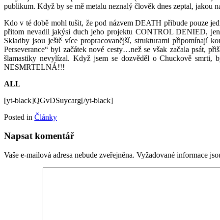
publikum. Když by se mě metalu neznalý člověk dnes zeptal, jakou n
Kdo v té době mohl tušit, že pod názvem DEATH přibude pouze jedn
přitom nevadil jakýsi duch jeho projektu CONTROL DENIED, jenž d
Skladby jsou ještě více propracovanější, strukturami připomínají
Perseverance“ byl začátek nové cesty…než se však začala psát, při
šlamastiky nevylízal. Když jsem se dozvěděl o Chuckově smrti,
NESMRTELNÁ!!!
ALL
[yt-black]QGvDSuycarg[/yt-black]
Posted in
Články
Napsat komentář
Vaše e-mailová adresa nebude zveřejněna.
Vyžadované informace js