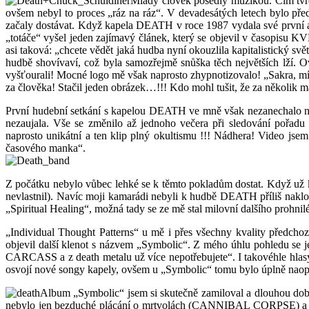
Mladý člověk posedlý muzikou. Čím tvrdš
ovšem nebyl to proces „ráz na ráz“. V devadesátých letech bylo p
začaly dostávat. Když kapela DEATH v roce 1987 vydala své první a
„totáče“ vyšel jeden zajímavý článek, který se objevil v časopisu KV
asi taková: „chcete vědět jaká hudba nyní okouzlila kapitalistický sv
hudbě shovívaví, což byla samozřejmě snůška těch největších lží.
vyšťourali! Mocné logo mě však naprosto zhypnotizovalo! „Sakra, mít
za člověka! Stačil jeden obrázek…!!! Kdo mohl tušit, že za několik
První hudební setkání s kapelou DEATH ve mně však nezanechalo nic
nezaujala. Vše se změnilo až jednoho večera při sledování pořa
naprosto unikátní a ten klip plný okultismu !!! Nádhera! Video jse
časového manka“.
Z počátku nebylo vůbec lehké se k těmto pokladům dostat. Když už k
nevlastnil). Navíc moji kamarádi nebyli k hudbě DEATH příliš naklo
„Spiritual Healing“, možná tady se ze mě stal milovní dalšího prohn
„Individual Thought Patterns“ u mě i přes všechny kvality předch
objevil další klenot s názvem „Symbolic“. Z mého úhlu pohledu se je
CARCASS a z death metalu už více nepotřebujete“. I takovéhle hlasy
osvojí nové songy kapely, ovšem u „Symbolic“ tomu bylo úplně naopa
Album „Symbolic“ jsem si skutečně zamiloval a dlouhou dobu h
nebylo jen bezduché plácání o mrtvolách (CANNIBAL CORPSE) a zabíj