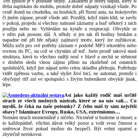
Ten způsob je v podstatě stejný. Základem je dobrý nápad, který si
třeba napískám do mobilu, protože dobré nápady vznikají všude. Po
cestě domů na chodníku, na houbách, při řízení auta, na hokejovém
či jiném zápase, prostě všude atd. Později, když mám klid, se zavřu
v pokoji, projedu si všechny nahrané záznamy a buď některý z nich
použiju nebo ne. Vyhledám na kytaře a rozpracuji. Obvykle se
v něm pak posunu dál. A někdy si jen tak tři hodiny brnkám a
napadne mě při hře nějaký zajímavý motiv, který lze zužitkovat.
Můžu točit pro své potřeby záznam v podobě MP3 rekordéru nebo
rovnou do PC, na což se chystám až teď. Jsem prostě taková stará
struktura, která to všechno raději nosí v hlavě a nechá se strhnout
v druhém sledu vlnou zájmu přímo na zkušebně od ostatních
spoluhráčů, když jim nápad nebo celou skladbu přehraju. Potřebuju
vidět zpětnou vazbu, a také slyšet živé bicí, ne automat, protože i
obyčejný riff zní ve spolupráci s živým bubeníkem obvykle jinak,
lépe.
Asi jako každý rodič máš určitě
strach ze všech možných nástrah, které se na nás valí… Co
myslíš, že čeká na naše potomky? Z čeho máš ty sám největší
obavy? Islamizace Evropy, Rusko, USA, extrémismus…
Nemám strach momentálně z ničeho. Nicméně si budeme si muset, a
to každopádně, všichni dávat velký pozor a volit svou činnost a
směrovat život pokud možno do bezpečí. Být velmi opatrní a
zbytečně neriskovat.