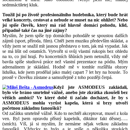
sedmnáctiletej kluk.
Toužil jsi po životě profesionálního hudebníka, který bude hrát
velké koncerty, cestovat a nebude se muset na nic ohlížet? Nebo
jsi spíše člověk, který má rád hlavně domácí pohodu, klid,
případně také čas na jiné zájmy?
Myslím, že jsem spíše typ domácího pohodáře se spoustou dalších
zájmů (sport, příroda, film). Chtěl jsem muziku především skládat, a
vždy jsem se snažil mít jasnou představu o tom, jak má vypadat. Jak
se má lišit od ostatních. Vytvořit si svůj vlastní rukopis bez ohledu
na to, co jiní hrají. Po koncertních šňůrách jsem netoužil, vždy mě
bavila spíše studiová práce než vlastní prezentace na pódiu. Mým
adrenalinem je skládání. Hodně mě v tomhle rozšířila obzory
liduška, kde jsem prodělal jako malej capart 7 let hry na housle. To
prostě v člověku zůstane a samozřejmě z toho později čerpá.
Když jste ASMODEUS zakládali,
bylo vše bráno smrtelně vážně, anebo jste zkrátka zkoušeli bez
větších ambicí? Ve které době ti začalo docházet, že by s
ASMODEUS mohla vyrůst kapela, která si brzy utvoří
početnou základnu fanoušků?
Od začátku smrtelně vážně. Kdo to nechtěl akceptovat, musel z kola
ven. Byl jsem opravdu přísný kapelník, diktátor fakt děsnej…..
(smích). Víš, já si myslím, že nemáme nějak velkou základnu
fanoušků. Vždycky to bylo a je spíše o několika stovkách