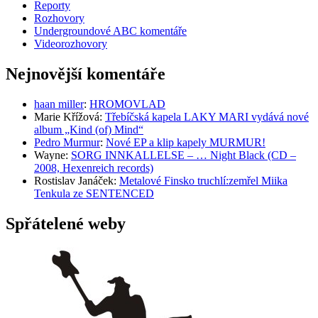
Reporty
Rozhovory
Undergroundové ABC komentáře
Videorozhovory
Nejnovější komentáře
haan miller
:
HROMOVLAD
Marie Křížová
:
Třebíčská kapela LAKY MARI vydává nové
album „Kind (of) Mind“
Pedro Murmur
:
Nové EP a klip kapely MURMUR!
Wayne
:
SORG INNKALLELSE – … Night Black (CD –
2008, Hexenreich records)
Rostislav Janáček
:
Metalové Finsko truchlí:zemřel Miika
Tenkula ze SENTENCED
Spřátelené weby