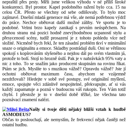
nepraštil přes prsty. Měli jsme velikou výhodu v né příliš široké
konkurenci. Byl prostor. Kapel podobného ražení bylo cca. 15 na
celou ČR. Přesto se všechny od sebe odlišovaly. To bylo moc
zajímavé. Dnešní mladá generace má vše, ale nemá potřebnou výdrž
do práce. Nechce obětovat další možné záliby. Ve sportu je to
podobné. Velmi brzo kapely zanikají s prvním neúspěchem. Na
druhou stranu má pozici hodně znevýhodněnou ucpaností stylu a
přesyceností scény, tudíž prosazení je z tohoto pohledu více než
složité. Nicméně bych řekl, že ten zásadní problém tkví v minimální
snaze o originalitu a emoce. Skladby postrádají duši. Oni se většinou
spokojí s kopírováním slyšeného a nejdou dál po svém vlastním já,
protože to bolí. Stojí to hrozně úsilí. Pak je v nahrávkách 95% vaty a
nic z toho. To se snažím jako producent skupinám na rovinu říkat.
Ptám se jich. Myslíte to s muzikou vážně? Opravdu vážně? Jste jí
ochotni obětovat maximum času, abychom se vzájemně
nezdržovali? Hledejte v sobě své postupy, své originální myšlení,
emoce, spojujte věci zdánlivě nespojitelné, překvapujte, ať si vás
každý zapamatuje a pozná v budoucnu váš rukopis. Ten Vám totiž
chybí. I přestože je to v dnešní době těžké, lze všechna tato
poznávací znamení nalézt.
Našly si tvoje děti nějaký bližší vztah k hudbě
ASMODEUS?
Občas to poslouchají, ale nemyslím, že frekvencí nějak častěji než
ostatní hudbu.