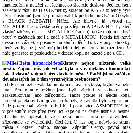
magnetofon a natáčel si všechno, co šlo. Ale doslova. Jednou jsem
zaslechl v rádiu na Hlasu Ameriky skladbu od KISS a to tehdy bylo
něco. Postupně jsem se propracoval i k poslednímu živáku Ozzyho
s BLACK SABBATH. Nářez. Ale hlavně, já vyrostl na
METALLICE a z české scény později na ARAKAINECH, kteří
vlastně také vyrostli na METALLICE (smích), takže moje metalová
pouť v začátcích stojí a padá s METALLICOU. Každá její nová
deska byl zážitek a posun v hudebním dění. To byly ony nahrávky,
které tvořily mé (i světové) hudební dějiny. Jen s tím rozdílem, že
naše generace to poslouchala v desáté kopii na kazetě a ne z CD.
Klatovy nejsou nikterak velké
město. Zajímá mě, jak velká byla u vás metalová komunita?
Jak ji vlastně vnímali představitelé města? Patřil jsi na začátku
devadesátých let k těm výraznějším osobnostem?
Tehdy se nerozlišovala komunita metalová, rocková, bigbítová nebo
jiná. Pro minulý režim jsme byli všichni v jednom pytli
zaškatulkovaní jako záškodníci. Takže pokud se někde konal
koncert jakékoliv tvrději znějící kapely, zpravidla bylo vyprodáno.
Lidé poslouchali všechno, byl hlad po muzice. ASMODEUS byl
v posledním roce před revolucí kapelou na černé listině a nesměl
oficiálně vystupovat, takže jsme se museli přesunout a vyhledat
zřizovatele ve východních Čechách. U nás tomu nebylo ze strany
města a okresu přáno, naopak. Západní Čechy, pevná hráz
socialismu a míru. Jako osobnost? Nebyl jsem nic, mladej