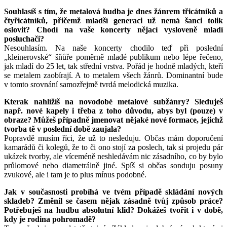
Souhlasíš s tím, že metalová hudba je dnes žánrem třicátníků a
čtyřicátníků, přičemž mladší generaci už nemá šanci tolik
oslovit? Chodí na vaše koncerty nějací vysloveně mladí
posluchači?
Nesouhlasím. Na naše koncerty chodilo teď při poslední
„kleinerovské“ šňůře poměrně mladé publikum nebo lépe řečeno,
jak mladí do 25 let, tak střední vrstva. Pořád je hodně mladých, kteří
se metalem zaobírají. A to metalem všech žánrů. Dominantní bude
v tomto srovnání samozřejmě tvrdá melodická muzika.
Kterak nahlížíš na novodobé metalové subžánry? Sleduješ
např. nové kapely i třeba z toho důvodu, abys byl (pouze) v
obraze? Můžeš případně jmenovat nějaké nové formace, jejichž
tvorba tě v poslední době zaujala?
Popravdě musím říci, že už to nesleduju. Občas mám doporučení
kamarádů či kolegů, že to či ono stojí za poslech, tak si projedu pár
ukázek tvorby, ale víceméně neshledávám nic zásadního, co by bylo
průlomové nebo diametrálně jiné. Spíš si občas sonduju posuny
zvukové, ale i tam je to plus mínus podobné.
Jak v současnosti probíhá ve tvém případě skládání nových
skladeb? Změnil se časem nějak zásadně tvůj způsob práce?
Potřebuješ na hudbu absolutní klid? Dokážeš tvořit i v době,
kdy je rodina pohromadě?