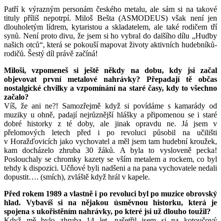
Patří k výrazným personám českého metalu, ale sám si na takové
tituly příliš nepotrpí. Miloš Bešta (ASMODEUS) však není jen
dlouholetým lídrem, kytaristou a skladatelem, ale také rodičem tří
synů. Není proto divu, že jsem si ho vybral do dalšího dílu „Hudby
našich otců“, která se pokouší mapovat životy aktivních hudebníků-
rodičů. Šestý díl právě začíná!
Miloši, vzpomeneš si ještě někdy na dobu, kdy jsi začal
objevovat první metalové nahrávky? Přepadají tě občas
nostalgické chvilky a vzpomínání na staré časy, kdy to všechno
začalo?
Víš, že ani ne?! Samozřejmě když si povídáme s kamarády od
muziky u ohně, padají nejrůznější hlášky a připomenou se i staré
dobré historky z té doby, ale jinak opravdu ne. Já jsem v
přelomových letech před i po revoluci působil na učilišti
v Horažďovicích jako vychovatel a měl jsem tam hudební kroužek,
kam docházelo zhruba 30 žáků. A byla to vysloveně pecka!
Poslouchaly se chromky kazety se vším metalem a rockem, co byl
tehdy k dispozici. Učňové byli nadšeni a na pana vychovatele nedali
dopustit…. (smích), zvláště když hrál v kapele.
Před rokem 1989 a vlastně i po revoluci byl po muzice obrovský
hlad. Vybavíš si na nějakou úsměvnou historku, která je
spojena s ukořistěním nahrávky, po které jsi už dlouho toužil?
Když mě bylo zhruba 14 let, našetřil jsem si na kotoučový