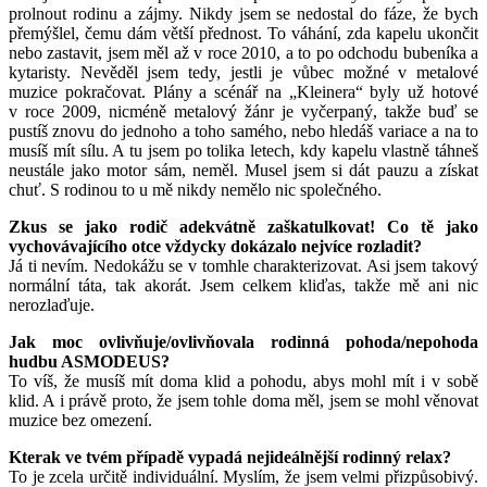
prolnout rodinu a zájmy. Nikdy jsem se nedostal do fáze, že bych
přemýšlel, čemu dám větší přednost. To váhání, zda kapelu ukončit
nebo zastavit, jsem měl až v roce 2010, a to po odchodu bubeníka a
kytaristy. Nevěděl jsem tedy, jestli je vůbec možné v metalové
muzice pokračovat. Plány a scénář na „Kleinera“ byly už hotové
v roce 2009, nicméně metalový žánr je vyčerpaný, takže buď se
pustíš znovu do jednoho a toho samého, nebo hledáš variace a na to
musíš mít sílu. A tu jsem po tolika letech, kdy kapelu vlastně táhneš
neustále jako motor sám, neměl. Musel jsem si dát pauzu a získat
chuť. S rodinou to u mě nikdy nemělo nic společného.
Zkus se jako rodič adekvátně zaškatulkovat! Co tě jako
vychovávajícího otce vždycky dokázalo nejvíce rozladit?
Já ti nevím. Nedokážu se v tomhle charakterizovat. Asi jsem takový
normální táta, tak akorát. Jsem celkem kliďas, takže mě ani nic
nerozlaďuje.
Jak moc ovlivňuje/ovlivňovala rodinná pohoda/nepohoda
hudbu ASMODEUS?
To víš, že musíš mít doma klid a pohodu, abys mohl mít i v sobě
klid. A i právě proto, že jsem tohle doma měl, jsem se mohl věnovat
muzice bez omezení.
Kterak ve tvém případě vypadá nejideálnější rodinný relax?
To je zcela určitě individuální. Myslím, že jsem velmi přizpůsobivý.