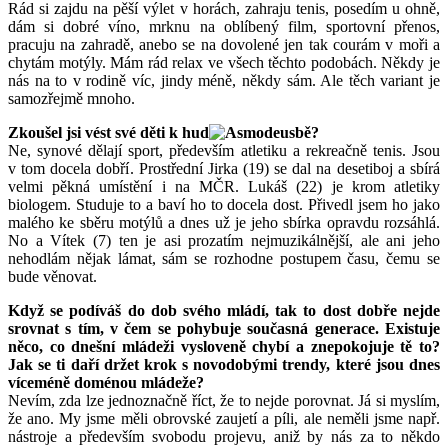
Rád si zajdu na pěší výlet v horách, zahraju tenis, posedím u ohně,
dám si dobré víno, mrknu na oblíbený film, sportovní přenos,
pracuju na zahradě, anebo se na dovolené jen tak courám v moři a
chytám motýly. Mám rád relax ve všech těchto podobách. Někdy je
nás na to v rodině víc, jindy méně, někdy sám. Ale těch variant je
samozřejmě mnoho.
Zkoušel jsi vést své děti k hud
bě?
Ne, synové dělají sport, především atletiku a rekreačně tenis. Jsou
v tom docela dobří. Prostřední Jirka (19) se dal na desetiboj a sbírá
velmi pěkná umístění i na MČR. Lukáš (22) je krom atletiky
biologem. Studuje to a baví ho to docela dost. Přivedl jsem ho jako
malého ke sběru motýlů a dnes už je jeho sbírka opravdu rozsáhlá.
No a Vítek (7) ten je asi prozatím nejmuzikálnější, ale ani jeho
nehodlám nějak lámat, sám se rozhodne postupem času, čemu se
bude věnovat.
Když se podíváš do dob svého mládí, tak to dost dobře nejde
srovnat s tím, v čem se pohybuje současná generace. Existuje
něco, co dnešní mládeži vysloveně chybí a znepokojuje tě to?
Jak se ti daří držet krok s novodobými trendy, které jsou dnes
víceméně doménou mládeže?
Nevím, zda lze jednoznačně říct, že to nejde porovnat. Já si myslím,
že ano. My jsme měli obrovské zaujetí a píli, ale neměli jsme např.
nástroje a především svobodu projevu, aniž by nás za to někdo