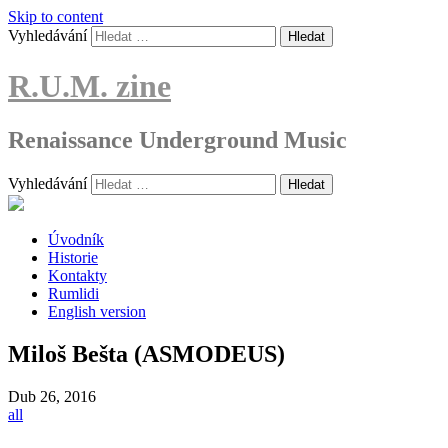
Skip to content
Vyhledávání
R.U.M. zine
Renaissance Underground Music
Vyhledávání
Úvodník
Historie
Kontakty
Rumlidi
English version
Miloš Bešta (ASMODEUS)
Dub
26, 2016
all