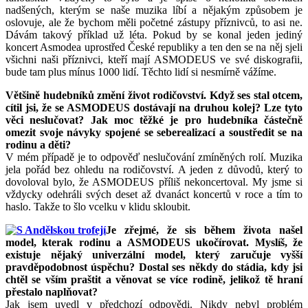
nadšených, kterým se naše muzika líbí a nějakým způsobem je
oslovuje, ale že bychom měli početné zástupy příznivců, to asi ne.
Dávám takový příklad už léta. Pokud by se konal jeden jediný
koncert Asmodea uprostřed České republiky a ten den se na něj sjeli
všichni naši příznivci, kteří mají ASMODEUS ve své diskografii,
bude tam plus mínus 1000 lidí. Těchto lidí si nesmírně vážíme.
Většině hudebníků změní život rodičovství. Když ses stal otcem,
cítil jsi, že se ASMODEUS dostávají na druhou kolej? Lze tyto
věci neslučovat? Jak moc těžké je pro hudebníka částečně
omezit svoje návyky spojené se seberealizací a soustředit se na
rodinu a děti?
V mém případě je to odpověď neslučování zmíněných rolí. Muzika
jela pořád bez ohledu na rodičovství. A jeden z důvodů, který to
dovoloval bylo, že ASMODEUS příliš nekoncertoval. My jsme si
vždycky odehráli svých deset až dvanáct koncertů v roce a tím to
haslo. Takže to šlo vcelku v klidu skloubit.
Je zřejmé, že sis během života našel
model, kterak rodinu a ASMODEUS ukočírovat. Myslíš, že
existuje nějaký univerzální model, který zaručuje vyšší
pravděpodobnost úspěchu? Dostal ses někdy do stádia, kdy jsi
chtěl se vším praštit a věnovat se více rodině, jelikož tě hraní
přestalo naplňovat?
Jak jsem uvedl v předchozí odpovědi. Nikdy nebyl problém