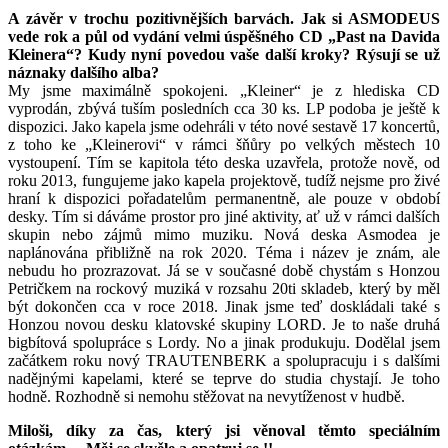
A závěr v trochu pozitivnějších barvách. Jak si ASMODEUS
vede rok a půl od vydání velmi úspěšného CD „Past na Davida
Kleinera“? Kudy nyní povedou vaše další kroky? Rýsují se už
náznaky dalšího alba?
My jsme maximálně spokojeni. „Kleiner“ je z hlediska CD
vyprodán, zbývá tuším posledních cca 30 ks. LP podoba je ještě k
dispozici. Jako kapela jsme odehráli v této nové sestavě 17 koncertů,
z toho ke „Kleinerovi“ v rámci šňůry po velkých městech 10
vystoupení. Tím se kapitola této deska uzavřela, protože nově, od
roku 2013, fungujeme jako kapela projektově, tudíž nejsme pro živé
hraní k dispozici pořadatelům permanentně, ale pouze v období
desky. Tím si dáváme prostor pro jiné aktivity, ať už v rámci dalších
skupin nebo zájmů mimo muziku. Nová deska Asmodea je
naplánována přibližně na rok 2020. Téma i název je znám, ale
nebudu ho prozrazovat. Já se v současné době chystám s Honzou
Petričkem na rockový muziká v rozsahu 20ti skladeb, který by měl
být dokončen cca v roce 2018. Jinak jsme teď doskládali také s
Honzou novou desku klatovské skupiny LORD. Je to naše druhá
bigbítová spolupráce s Lordy. No a jinak produkuju. Dodělal jsem
začátkem roku nový TRAUTENBERK a spolupracuju i s dalšími
nadějnými kapelami, které se teprve do studia chystají. Je toho
hodně. Rozhodně si nemohu stěžovat na nevytíženost v hudbě.
Miloši, díky za čas, který jsi věnoval těmto speciálním