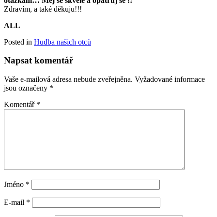
otázkám… Měj se skvěle a opatruj se !!
Zdravím, a také děkuju!!!
ALL
Posted in
Hudba našich otců
Napsat komentář
Vaše e-mailová adresa nebude zveřejněna.
Vyžadované informace
jsou označeny
*
Komentář
*
Jméno
*
E-mail
*