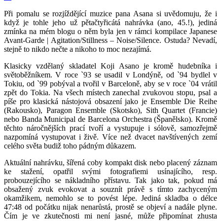
Při pomalu se rozjíždějící muzice pana Asana si uvědomuju, že i
když je tohle jeho už pětačtyřicátá nahrávka (ano, 45.!), jediná
zmínka na mém blogu o něm byla jen v rámci kompilace Japanese
Avant-Garde | Agitation/Stillness – Noise/Silence. Ostuda? Nevadí,
stejně to nikdo nečte a nikoho to moc nezajímá.
Klasicky vzdělaný skladatel Koji Asano je kromě hudebníka i
světoběžníkem. V roce `93 se usadil v Londýně, od `94 bydlel v
Tokiu, od `99 pobýval a tvořil v Barceloně, aby se v roce `04 vrátil
zpět do Tokia. Na všech místech zanechal zvukovou stopu, psal a
píše pro klasická nástojová obsazení jako je Ensemble Die Reihe
(Rakousko), Paragon Ensemble (Skotsko), Sith Quartet (Francie)
nebo Banda Municipal de Barcelona Orchestra (Španělsko). Kromě
těchto náročnějších prací tvoří a vystupuje i sólově, samozřejmě
nazpomíná vystupovat i živě. Více než dvacet navštívených zemí
celého světa budiž toho pádným důkazem.
Aktuální nahrávku, šířená coby kompakt disk nebo placený záznam
ke stažení, opatřil svými fotografiemi usínajícího, resp.
probouzejícího se nákladního přístavu. Tak jako tak, pokud má
obsažený zvuk evokovat a souznít právě s tímto zachyceným
okamžikem, nemohlo se to povést lépe. Jediná skladba o délce
47:48 od počátku nijak nenarůstá, prostě se objeví a nadále plyne.
Čím je ve zkutečnosti mi není jasné, může připomínat zhusta