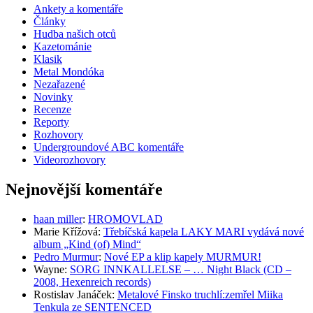
Ankety a komentáře
Články
Hudba našich otců
Kazetománie
Klasik
Metal Mondóka
Nezařazené
Novinky
Recenze
Reporty
Rozhovory
Undergroundové ABC komentáře
Videorozhovory
Nejnovější komentáře
haan miller
:
HROMOVLAD
Marie Křížová
:
Třebíčská kapela LAKY MARI vydává nové
album „Kind (of) Mind“
Pedro Murmur
:
Nové EP a klip kapely MURMUR!
Wayne
:
SORG INNKALLELSE – … Night Black (CD –
2008, Hexenreich records)
Rostislav Janáček
:
Metalové Finsko truchlí:zemřel Miika
Tenkula ze SENTENCED