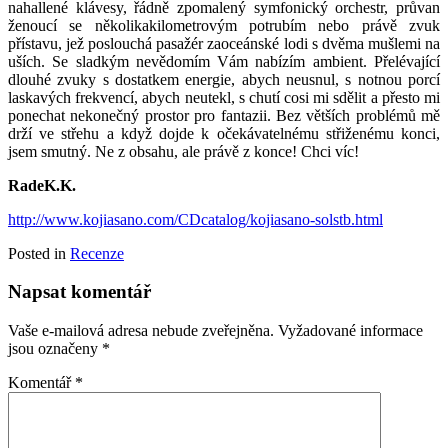
nahallené klávesy, řádně zpomalený symfonický orchestr, průvan
ženoucí se několikakilometrovým potrubím nebo právě zvuk
přístavu, jež poslouchá pasažér zaoceánské lodi s dvěma mušlemi na
uších. Se sladkým nevědomím Vám nabízím ambient. Přelévající
dlouhé zvuky s dostatkem energie, abych neusnul, s notnou porcí
laskavých frekvencí, abych neutekl, s chutí cosi mi sdělit a přesto mi
ponechat nekonečný prostor pro fantazii. Bez větších problémů mě
drží ve střehu a když dojde k očekávatelnému střiženému konci,
jsem smutný. Ne z obsahu, ale právě z konce! Chci víc!
RadeK.K.
http://www.kojiasano.com/CDcatalog/kojiasano-solstb.html
Posted in
Recenze
Napsat komentář
Vaše e-mailová adresa nebude zveřejněna.
Vyžadované informace
jsou označeny
*
Komentář
*