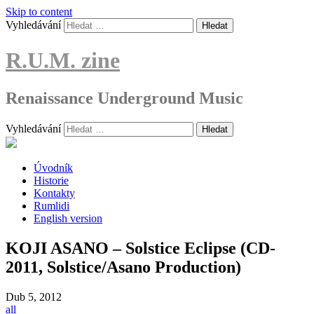
Skip to content
Vyhledávání
R.U.M. zine
Renaissance Underground Music
Vyhledávání
Úvodník
Historie
Kontakty
Rumlidi
English version
KOJI ASANO – Solstice Eclipse (CD-
2011, Solstice/Asano Production)
Dub
5, 2012
all