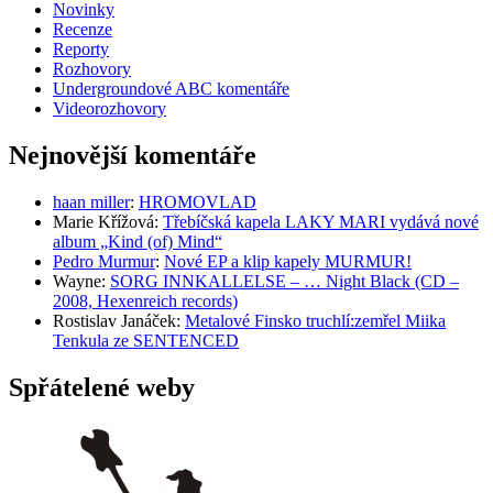
Novinky
Recenze
Reporty
Rozhovory
Undergroundové ABC komentáře
Videorozhovory
Nejnovější komentáře
haan miller
:
HROMOVLAD
Marie Křížová
:
Třebíčská kapela LAKY MARI vydává nové
album „Kind (of) Mind“
Pedro Murmur
:
Nové EP a klip kapely MURMUR!
Wayne
:
SORG INNKALLELSE – … Night Black (CD –
2008, Hexenreich records)
Rostislav Janáček
:
Metalové Finsko truchlí:zemřel Miika
Tenkula ze SENTENCED
Spřátelené weby