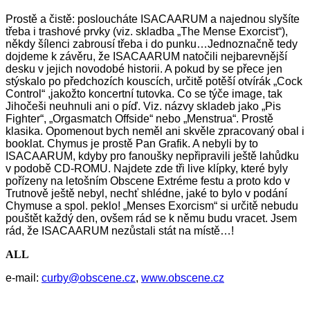
Prostě a čistě: posloucháte ISACAARUM a najednou slyšíte
třeba i trashové prvky (viz. skladba „The Mense Exorcist“),
někdy šílenci zabrousí třeba i do punku…Jednoznačně tedy
dojdeme k závěru, že ISACAARUM natočili nejbarevnější
desku v jejich novodobé historii. A pokud by se přece jen
stýskalo po předchozích kouscích, určitě potěší otvírák „Cock
Control“ ,jakožto koncertní tutovka. Co se týče image, tak
Jihočeši neuhnuli ani o píď. Viz. názvy skladeb jako „Pis
Fighter“, „Orgasmatch Offside“ nebo „Menstrua“. Prostě
klasika. Opomenout bych neměl ani skvěle zpracovaný obal i
booklat. Chymus je prostě Pan Grafik. A nebyli by to
ISACAARUM, kdyby pro fanoušky nepřipravili ještě lahůdku
v podobě CD-ROMU. Najdete zde tři live klípky, které byly
pořízeny na letošním Obscene Extréme festu a proto kdo v
Trutnově ještě nebyl, nechť shlédne, jaké to bylo v podání
Chymuse a spol. peklo! „Menses Exorcism“ si určitě nebudu
pouštět každý den, ovšem rád se k němu budu vracet. Jsem
rád, že ISACAARUM nezůstali stát na místě…!
ALL
e-mail:
curby@obscene.cz
,
www.obscene.cz