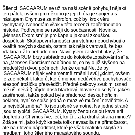
Šílenci ISACAARUM se už na naší scéně pohybují nějaká
ten pátek, ovšem pro někoho je jejich éra je spojena s
nástupem Chymuse za mikrofon, což byl krok věru
vychytaný. Nehodlám však v této recenzi zabřednout do
historie. Podívejme se raději do současnosti. Novinka
„Menses Exorcism“ je pro kapelu jakousi zkouškou
dospělosti. Skálopevní fanoušci ani vteřinu nepochybují o
kvalitě nových skladeb, ostatní tak nějak varovali, že bez
Vlakina už to nebude ono. Navíc jsem zaslechl hlasy, že
ISACAARUM brzy zabřednou do kolotoče „opakování se“ a
na „Menses Exorcism“ nabídnou to, co bylo již slyšeno na
předešlých dvou počinech.
Jenže ouha! Ne, že by
ISACAARUM nějak vehementně změnili svůj „xicht“, ovšem
je zde několik faktorů, které mohou nedůvěřivé pochybovače
alespoň trošičku přesvědčit. Předně celkový zvuk mi (snad
mě uši nešálí) přijde dosti blackový, hlavně co se týče jakési
zastřenosti, takže pokud byla předchozí deska hořícím
peklem, nyní se spíše jedná o mrazivé mučení neviňátek. A
ta největší změna? To jsou písně samotné. Na jedné straně
jsou to typičtí ISACAARUM. Kytary ženou celou kavalerii
dopředu a Chymus řve, ječí, kničí…a ta druhá strana mince?
Zdá se mi, jako když kapela tolik nevsadila na přímočarost,
ale na rifovou nápaditost, které je však malinko skrytá za
hradbami toho šíleného marastového soundu.