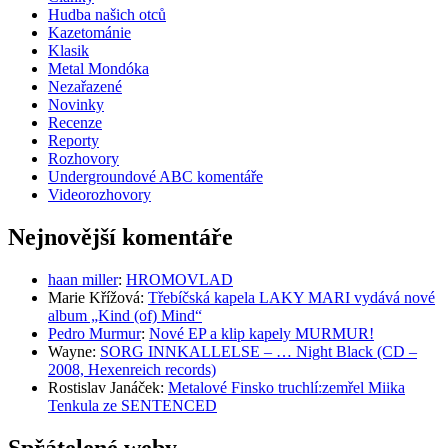
Hudba našich otců
Kazetománie
Klasik
Metal Mondóka
Nezařazené
Novinky
Recenze
Reporty
Rozhovory
Undergroundové ABC komentáře
Videorozhovory
Nejnovější komentáře
haan miller
:
HROMOVLAD
Marie Křížová
:
Třebíčská kapela LAKY MARI vydává nové
album „Kind (of) Mind“
Pedro Murmur
:
Nové EP a klip kapely MURMUR!
Wayne
:
SORG INNKALLELSE – … Night Black (CD –
2008, Hexenreich records)
Rostislav Janáček
:
Metalové Finsko truchlí:zemřel Miika
Tenkula ze SENTENCED
Spřátelené weby