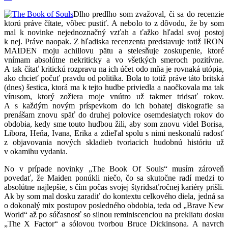
Dlho predlho som zvažoval, či sa do recenzie
ktorú práve čítate, vôbec pustiť. A nebolo to z dôvodu, že by som
mal k novinke nejednoznačný vzťah a ťažko hľadal svoj postoj
k nej. Práve naopak. Z hľadiska recenzenta predstavuje totiž IRON
MAIDEN moju achillovu pätu a stelesňuje zoskupenie, ktoré
vnímam absolútne nekriticky a vo všetkých smeroch pozitívne.
A tak čítať kritickú rozpravu na ich účet odo mňa je rovnaká utópia,
ako chcieť počuť pravdu od politika. Bola to totiž práve táto britská
(dnes) šestica, ktorá ma k tejto hudbe priviedla a naočkovala ma tak
vírusom, ktorý zožiera moje vnútro už takmer tridsať rokov.
A s každým novým príspevkom do ich bohatej diskografie sa
prenášam znovu späť do druhej polovice osemdesiatych rokov do
obdobia, kedy sme touto hudbou žili, aby som znovu videl Borisa,
Libora, Heňa, Ivana, Erika a zdieľal spolu s nimi neskonalú radosť
z objavovania nových skladieb tvoriacich hudobnú históriu už
v okamihu vydania.
No v prípade novinky „The Book Of Souls“ musím zároveň
povedať, že Maiden ponúkli niečo, čo sa skutočne radí medzi to
absolútne najlepšie, s čím počas svojej štyridsaťročnej kariéry prišli.
Ak by som mal dosku zaradiť do kontextu celkového diela, jedná sa
o dokonalý mix postupov posledného obdobia, teda od „Brave New
World“ až po súčasnosť so silnou reminiscenciou na prekliatu dosku
„The X Factor“ a sólovou tvorbou Bruce Dickinsona. A navrch