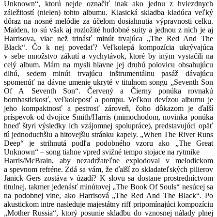
Unknown“, ktorú nejde označiť inak ako jednu z hviezdnych
záležitostí (nielen) tohto albumu. Klasická skladba kladúca veľký
dôraz na nosné melódie za účelom dosiahnutia výpravnosti celku.
Maiden, to sú však aj rozložité hudobné suity a jednou z nich je aj
Harrisova, viac než trinásť minút trvajúca „The Red And The
Black“. Čo k nej povedať? Veľkolepá kompozícia ukrývajúca
v sebe množstvo zákutí a vychytávok, ktoré by iným vystačili na
celý album. Mám na mysli hlavne jej druhú polovicu obsahujúcu
dlhú, sedem minút trvajúcu inštrumentálnu pasáž dávajúcu
spomenúť na dávne umenie ukryté v titulnom songu „Seventh Son
Of A Seventh Son“. Červený a Čierny ponúka rovnakú
bombastickosť, veľkoleposť a pompu. Veľkou devízou albumu je
jeho kompaktnosť a pestrosť zároveň, čoho dôkazom je ďalší
príspevok od dvojice Smith/Harris (mimochodom, novinka ponúka
hneď štyri výsledky ich vzájomnej spolupráce), predstavujúci opäť
tú jednoduchšiu a hitovejšiu stránku kapely. „When The River Runs
Deep“ je strihnutá podľa podobného vzoru ako „The Great
Unknown“ – song tiahne vpred svižné tempo stojace na rytmike
Harris/McBrain, aby nezadržateľne explodoval v melodickom
a spevnom refréne. Zdá sa vám, že ďalší zo skladateľských pilierov
Janick Gers zostáva v úzadí? K slovu sa dostane prostredníctvom
titulnej, takmer jedenásť minútovej „The Book Of Souls“ nesúcej sa
na podobnej vlne, ako Harrisová „The Red And The Black“. Po
akustickom intre nasleduje majestátny riff pripomínajúci kompozíciu
„Mother Russia“, ktorý posunie skladbu do vznosnej nálady plnej