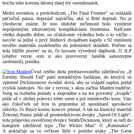
trochu toho korenia dávnej zlatej éry osemdesiatok.
Medzi novinkou a predchodcom „The Final Frontier“ sa rozkladá
päťročná pauza, doposiaľ najväčšia, akú si Briti dopriali. No je
všeobecne známe, že toto obdobie nečinnosti bolo vynútené
nepríjemnými zdravotnými komplikáciami frontmana. Našťastie
všetko dopadlo dobre, no očakávanie výsledku bolo o to väčšie –
navyše sa jedná o prvý štúdiový dvojalbum kapely s 92 minútami
nového materiálu rozdeleného do jedenástich skladieb. Poďme sa
teda bližšie pozrieť na to, čo luxusne vyvedený digibook, či 3LP
(obidve verzie som si ako pravoverný fanúšik samozrejme
zaobstaral), ponúka.
Úvod celého diela predstavovaného záležitosťou „If
Eternity Should Fail“ patrí netradičným fanfáram, do ktorých sú
vpletené Dickinsonove úvodné slová, aby sa vzápätí naplno pridal
zvyšok nástrojov. No nie s vervou, s akou začína Maiden tradične.
Song sa rozbieha pomaly a majestátne a na ten povestný „kvapík“
príde až v druhej polovici tohto osem a pol minútového kusu. Viac
ako čokoľvek od Iron to pripomína už spomínané spevákove
sólovky, čo Bruce koniec koncov priznal. A tak na klasický materiál
Železnej Panny príde až prostredníctvom dvojky „Speed Of Light“,
teda príspevku osvedčenej dvojice Smith/Dickinson, ktorý sa radí do
kategórie záležitostí typu „The Wicker Man“ či „Rainmaker“.
A pokračuje sa vo veľkom štýle v podobe trojky „The Great