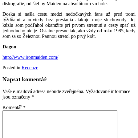
diskografie, odišiel by Maiden na absolútnom vrchole.
Doska si našla cestu medzi nedočkavých fans už pred tromi
týždňami a odvtedy bez prestania atakuje moje sluchovody. Jej
kúzlu som podľahol okamžite pri prvom stretnutí a cesty späť už
jednoducho nie je. Ostatne presne tak, ako vždy od roku 1985, kedy
som sa so Železnou Pannou stretol po prvý krát.
Dagon
http://www.ironmaiden.com/
Posted in
Recenze
Napsat komentář
Vaše e-mailová adresa nebude zveřejněna.
Vyžadované informace
jsou označeny
*
Komentář
*