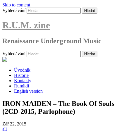
Skip to content
Vyhledávání
R.U.M. zine
Renaissance Underground Music
Vyhledávání
Úvodník
Historie
Kontakty
Rumlidi
English version
IRON MAIDEN – The Book Of Souls
(2CD-2015, Parlophone)
Zář
22, 2015
all