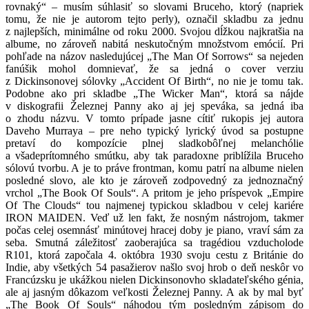
rovnaký“ – musím súhlasiť so slovami Bruceho, ktorý (napriek
tomu, že nie je autorom tejto perly), označil skladbu za jednu
z najlepších, minimálne od roku 2000. Svojou dĺžkou najkratšia na
albume, no zároveň nabitá neskutočným množstvom emócií. Pri
pohľade na názov nasledujúcej „The Man Of Sorrows“ sa nejeden
fanúšik mohol domnievať, že sa jedná o cover verziu
z Dickinsonovej sólovky „Accident Of Birth“, no nie je tomu tak.
Podobne ako pri skladbe „The Wicker Man“, ktorá sa nájde
v diskografii Železnej Panny ako aj jej speváka, sa jedná iba
o zhodu názvu. V tomto prípade jasne cítiť rukopis jej autora
Daveho Murraya – pre neho typický lyrický úvod sa postupne
pretaví do kompozície plnej sladkobôľnej melanchólie
a všadeprítomného smútku, aby tak paradoxne priblížila Bruceho
sólovú tvorbu. A je to práve frontman, komu patrí na albume nielen
posledné slovo, ale kto je zároveň zodpovedný za jednoznačný
vrchol „The Book Of Souls“. A pritom je jeho príspevok „Empire
Of The Clouds“ tou najmenej typickou skladbou v celej kariére
IRON MAIDEN. Veď už len fakt, že nosným nástrojom, takmer
počas celej osemnásť minútovej hracej doby je piano, vraví sám za
seba. Smutná záležitosť zaoberajúca sa tragédiou vzducholode
R101, ktorá započala 4. októbra 1930 svoju cestu z Británie do
Indie, aby všetkých 54 pasažierov našlo svoj hrob o deň neskôr vo
Francúzsku je ukážkou nielen Dickinsonovho skladateľského génia,
ale aj jasným dôkazom veľkosti Železnej Panny. A ak by mal byť
„The Book Of Souls“ náhodou tým posledným zápisom do