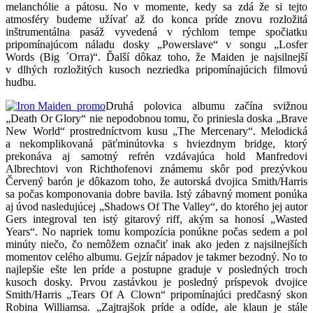
melanchólie a pátosu. No v momente, kedy sa zdá že si tejto
atmosféry budeme užívať až do konca príde znovu rozložitá
inštrumentálna pasáž vyvedená v rýchlom tempe spočiatku
pripomínajúcom náladu dosky „Powerslave“ v songu „Losfer
Words (Big ´Orra)“. Ďalší dôkaz toho, že Maiden je najsilnejší
v dlhých rozložitých kusoch nezriedka pripomínajúcich filmovú
hudbu.
Druhá polovica albumu začína svižnou
„Death Or Glory“ nie nepodobnou tomu, čo priniesla doska „Brave
New World“ prostredníctvom kusu „The Mercenary“. Melodická
a nekomplikovaná päťminútovka s hviezdnym bridge, ktorý
prekonáva aj samotný refrén vzdávajúca hold Manfredovi
Albrechtovi von Richthofenovi známemu skôr pod prezývkou
Červený barón je dôkazom toho, že autorská dvojica Smith/Harris
sa počas komponovania dobre bavila. Istý zábavný moment ponúka
aj úvod nasledujúcej „Shadows Of The Valley“, do ktorého jej autor
Gers integroval ten istý gitarový riff, akým sa honosí „Wasted
Years“. No napriek tomu kompozícia ponúkne počas sedem a pol
minúty niečo, čo nemôžem označiť inak ako jeden z najsilnejších
momentov celého albumu. Gejzír nápadov je takmer bezodný. No to
najlepšie ešte len príde a postupne graduje v posledných troch
kusoch dosky. Prvou zastávkou je posledný príspevok dvojice
Smith/Harris „Tears Of A Clown“ pripomínajúci predčasný skon
Robina Williamsa. „Zajtrajšok príde a odíde, ale klaun je stále