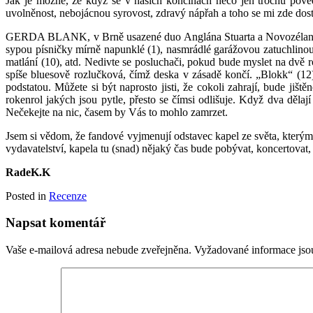
Jak je možné, že když se v našich končinách něco jen trochu pove
uvolněnost, nebojácnou syrovost, zdravý nápřah a toho se mi zde dos
GERDA BLANK, v Brně usazené duo Anglána Stuarta a Novozélanďana 
sypou písničky mírně napunklé (1), nasmrádlé garážovou zatuchlinou
matlání (10), atd. Nedivte se posluchači, pokud bude myslet na dvě r
spíše bluesově rozlučková, čímž deska v zásadě končí. „Blokk“ (12)
podstatou.
Můžete si být naprosto jisti, že cokoli zahrají, bude j
rokenrol jakých jsou pytle, přesto se čímsi odlišuje. Když dva dělají
Nečekejte na nic, časem by Vás to mohlo zamrzet.
Jsem si vědom, že fandové vyjmenují odstavec kapel ze světa, kte
vydavatelství, kapela tu (snad) nějaký čas bude pobývat, koncertovat,
RadeK.K
Posted in
Recenze
Napsat komentář
Vaše e-mailová adresa nebude zveřejněna.
Vyžadované informace js