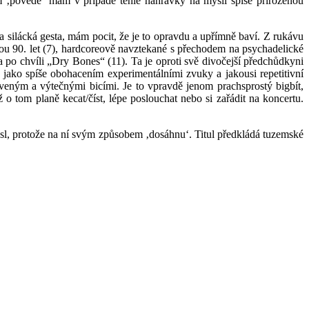
m ‚povede‘ mám v případě téhle nahrávky na mysli spíše přirozenou
lácká gesta, mám pocit, že je to opravdu a upřímně baví. Z rukávu
ou 90. let (7), hardcoreově navztekané s přechodem na psychadelické
a po chvíli „Dry Bones“ (11). Ta je oproti svě divočejší předchůdkyni
 jako spíše obohacením experimentálními zvuky a jakousi repetitivní
rveným a výtečnými bicími. Je to vpravdě jenom prachsprostý bigbít,
ž o tom planě kecat/číst, lépe poslouchat nebo si zařádit na koncertu.
, protože na ní svým způsobem ‚dosáhnu‘. Titul předkládá tuzemské