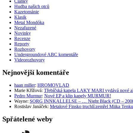
Články
Hudba našich otců
Kazetománie
Klasik
Metal Mondóka
Nezařazené
Novinky
Recenze
Reporty
Rozhovory
Undergroundové ABC komentáře
Videorozhovory
Nejnovější komentáře
haan miller
:
HROMOVLAD
Marie Křížová
:
Třebíčská kapela LAKY MARI vydává nové al
Pedro Murmur
:
Nové EP a klip kapely MURMUR!
Wayne
:
SORG INNKALLELSE – … Night Black (CD – 2008, 
Rostislav Janáček
:
Metalové Finsko truchlí:zemřel Miika T
Spřátelené weby