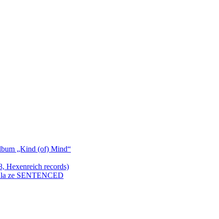
bum „Kind (of) Mind“
Hexenreich records)
enkula ze SENTENCED