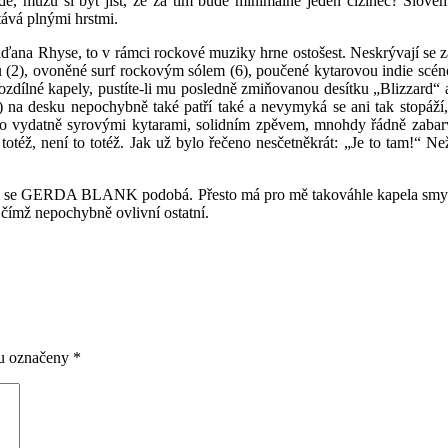
de, můžu si být jist, že za tím bude minimálně jeden cizinec? Slove
tává plnými hrstmi.
Rhyse, to v rámci rockové muziky hrne ostošest. Neskrývají se za si
 (2), ovoněné surf rockovým sólem (6), poučené kytarovou indie scén
ozdílné kapely, pustíte-li mu posledně zmiňovanou desítku „Blizzard“ 
 na desku nepochybně také patří také a nevymyká se ani tak stopáží,
ištěno vydatně syrovými kytarami, solidním zpěvem, mnohdy řádně zaba
 totéž, není to totéž. Jak už bylo řečeno nesčetněkrát: „Je to tam!“ Ne
rým se GERDA BLANK podobá. Přesto má pro mě takováhle kapela smysl
 čímž nepochybně ovlivní ostatní.
ou označeny
*