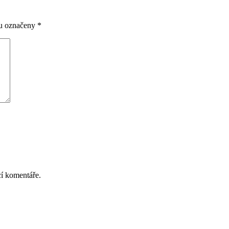
ou označeny
*
cí komentáře.