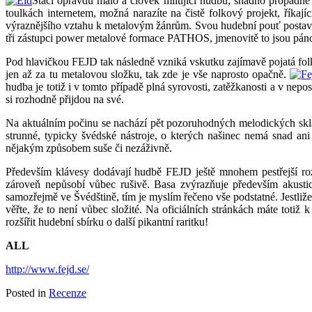
Stačí opravdu málo a člověk milující hudbu, snadno propadne
toulkách internetem, možná narazíte na čistě folkový projekt, říkaj
výraznějšího vztahu k metalovým žánrům. Svou hudební pouť postavili 
tři zástupci power metalové formace PATHOS, jmenovitě to jsou pán
Pod hlavičkou FEJD tak následně vzniká vskutku zajímavě pojatá fol
jen až za tu metalovou složku, tak zde je vše naprosto opačně.
hudba je totiž i v tomto případě plná syrovosti, zatěžkanosti a v nep
si rozhodně přijdou na své.
Na aktuálním počinu se nachází pět pozoruhodných melodických sklade
strunné, typicky švédské nástroje, o kterých našinec nemá snad ani
nějakým způsobem suše či nezáživně.
Především klávesy dodávají hudbě FEJD ještě mnohem pestřejší roz
zároveň nepůsobí vůbec rušivě. Basa zvýrazňuje především akust
samozřejmě ve Švédštině, tím je myslím řečeno vše podstatné. Jestliž
věřte, že to není vůbec složité. Na oficiálních stránkách máte toti
rozšířit hudební sbírku o další pikantní raritku!
ALL
http://www.fejd.se/
Posted in
Recenze