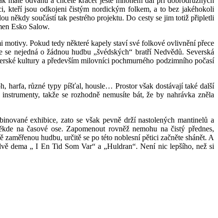
ak máte odvahu a chcete kráčet ještě mnohem dál při dobrodružných
ci, kteří jsou odkojeni čistým nordickým folkem, a to bez jakéhokoli
někdy součástí tak pestrého projektu. Do cesty se jim totiž připletli
cmen Esko Salow.
motivy. Pokud tedy některé kapely staví své folkové ovlivnění přece
 že se nejedná o žádnou hudbu „švédských“ bratří Nedvědů. Severská
z severské kultury a především milovníci pochmurného podzimního počasí
 harfa, různé typy píšťal, housle… Prostor však dostávají také další
í instrumenty, takže se rozhodně nemusíte bát, že by nahrávka zněla
inované exhibice, zato se však pevně drží nastolených mantinelů a
někde na časové ose. Zapomenout rovněž nemohu na čistý přednes,
 zaměřenou hudbu, určitě se po této noblesní pětici začněte shánět. A
í dvě dema „ I En Tid Som Var“ a „Huldran“. Není nic lepšího, než si