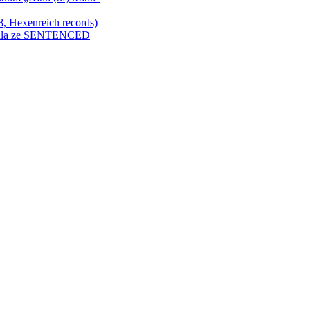
Hexenreich records)
enkula ze SENTENCED