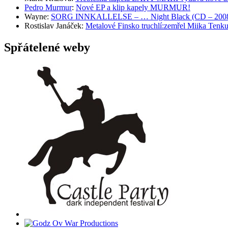
Pedro Murmur
:
Nové EP a klip kapely MURMUR!
Wayne
:
SORG INNKALLELSE – … Night Black (CD – 2008, 
Rostislav Janáček
:
Metalové Finsko truchlí:zemřel Miika T
Spřátelené weby