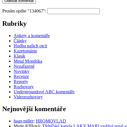
Prosím opište "134067":
Rubriky
Ankety a komentáře
Články
Hudba našich otců
Kazetománie
Klasik
Metal Mondóka
Nezařazené
Novinky
Recenze
Reporty
Rozhovory
Undergroundové ABC komentáře
Videorozhovory
Nejnovější komentáře
haan miller
:
HROMOVLAD
Marie Křížová
:
Třebíčská kapela LAKY MARI vydává nové al