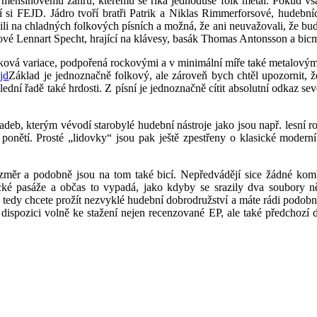
 menšinovému žánru, kterému se říká jednoduše folk metal. Pokud vš
ící si FEJD. Jádro tvoří bratři Patrik a Niklas Rimmerforsové, hudební
na chladných folkových písních a možná, že ani neuvažovali, že budou 
ové Lennart Specht, hrající na klávesy, basák Thomas Antonsson a bi
ková variace, podpořená rockovými a v minimální míře také metalovými 
Základ je jednoznačně folkový, ale zároveň bych chtěl upozornit,
oslední řadě také hrdosti. Z písní je jednoznačně cítit absolutní odka
b, kterým vévodí starobylé hudební nástroje jako jsou např. lesní roh,
 ponětí. Prosté „lidovky“ jsou pak ještě zpestřeny o klasické modern
měr a podobně jsou na tom také bicí. Nepředvádějí sice žádné komb
ické pasáže a občas to vypadá, jako kdyby se srazily dva soubory 
e tedy chcete prožít nezvyklé hudební dobrodružství a máte rádi podobně
ž k dispozici volně ke stažení nejen recenzované EP, ale také předchoz