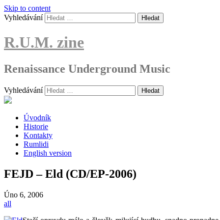
Skip to content
Vyhledávání
R.U.M. zine
Renaissance Underground Music
Vyhledávání
Úvodník
Historie
Kontakty
Rumlidi
English version
FEJD – Eld (CD/EP-2006)
Úno
6, 2006
all