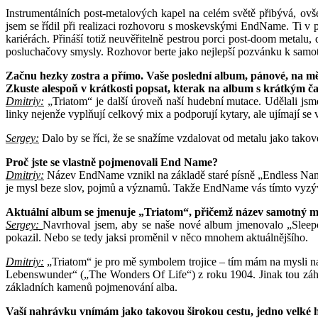
Instrumentálních post-metalových kapel na celém světě přibývá, ov
jsem se řídil při realizaci rozhovoru s moskevskými EndName. Ti v 
kariérách. Přináší totiž neuvěřitelně pestrou porci post-doom metalu
posluchačovy smysly. Rozhovor berte jako nejlepší pozvánku k samot
Začnu hezky zostra a přímo. Vaše poslední album, pánové, na mě 
Zkuste alespoň v krátkosti popsat, kterak na album s krátkým č
Dmitriy:
„Triatom“ je další úroveň naší hudební mutace. Udělali jsm
linky nejenže vyplňují celkový mix a podporují kytary, ale ujímají s
Sergey:
Dalo by se říci, že se snažíme vzdalovat od metalu jako tako
Proč jste se vlastně pojmenovali End Name?
Dmitriy:
Název EndName vznikl na základě staré písně „Endless Name
je mysl beze slov, pojmů a významů. Takže EndName vás tímto vyzývají
Aktuální album se jmenuje „Triatom“, přičemž název samotný mů
Sergey:
Navrhoval jsem, aby se naše nové album jmenovalo „Sleepco
pokazil. Nebo se tedy jaksi proměnil v něco mnohem aktuálnějšího.
Dmitriy:
„Triatom“ je pro mě symbolem trojice – tím mám na mysli naš
Lebenswunder“ („The Wonders Of Life“) z roku 1904. Jinak tou záhad
základních kamenů pojmenování alba.
Vaší nahrávku vnímám jako takovou širokou cestu, jedno velké hu