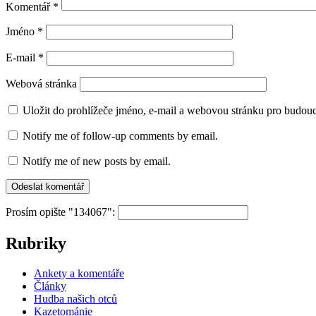
Komentář
*
Jméno
*
E-mail
*
Webová stránka
Uložit do prohlížeče jméno, e-mail a webovou stránku pro budou
Notify me of follow-up comments by email.
Notify me of new posts by email.
Prosím opište "134067":
Rubriky
Ankety a komentáře
Články
Hudba našich otců
Kazetománie