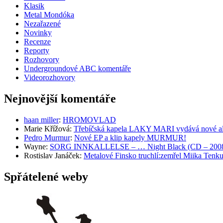
Klasik
Metal Mondóka
Nezařazené
Novinky
Recenze
Reporty
Rozhovory
Undergroundové ABC komentáře
Videorozhovory
Nejnovější komentáře
haan miller
:
HROMOVLAD
Marie Křížová
:
Třebíčská kapela LAKY MARI vydává nové al
Pedro Murmur
:
Nové EP a klip kapely MURMUR!
Wayne
:
SORG INNKALLELSE – … Night Black (CD – 2008, 
Rostislav Janáček
:
Metalové Finsko truchlí:zemřel Miika T
Spřátelené weby