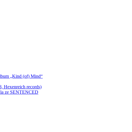
bum „Kind (of) Mind“
Hexenreich records)
enkula ze SENTENCED