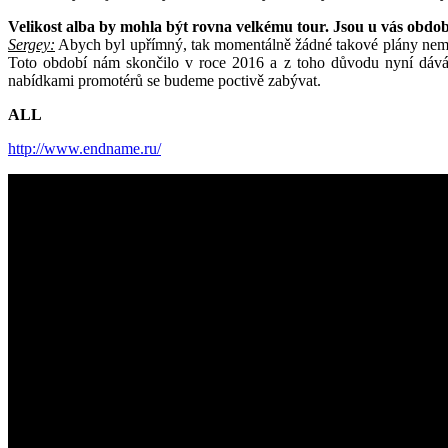
Velikost alba by mohla být rovna velkému tour. Jsou u vás obd
Sergey:
Abych byl upřímný, tak momentálně žádné takové plány nemám
Toto období nám skončilo v roce 2016 a z toho důvodu nyní dávám
nabídkami promotérů se budeme poctivě zabývat.
ALL
http://www.endname.ru/