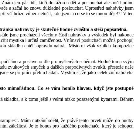
 Znám jen pár lidí, kteří dokážou sedět a poslouchat alespoň hodinu
ávače a začal ho znovu důkladně poslouchat. Uprostřed nahrávky jsem
ři vší hrůze vůbec netušil, kde jsem a co se to se mnou děje!?! V ten
ránka nahrávky je skutečně hodně zvláštní a stěží popsatelná.
stále jsme procházeli všechny části nahrávky a výsledek byl nakonec
 cítit mystika i určitá zamlženost. Vnímaví posluchači možná pochopí,
kovou skladbu chtěli opravdu nahrát. Místo ní však vznikla kompozice
o, spočítáno a postaveno dle promyšlených schémat. Hodně tomu svým
řadu zvukových smyček a dalších prapodivných zvuků, přestože naše
me se při práci přeli a hádali. Myslím si, že jako celek zní nahrávka
osto mimořádnou. Co se vám honilo hlavou, když jste postupně
cká skladba, a k tomu ještě s velmi nízko posazenými kytarami. Během
samples“. Mám nutkání sdělit, že právě tento prvek může do hudby
tní záležitost. Je to bonus pro každého posluchače, který je schopen