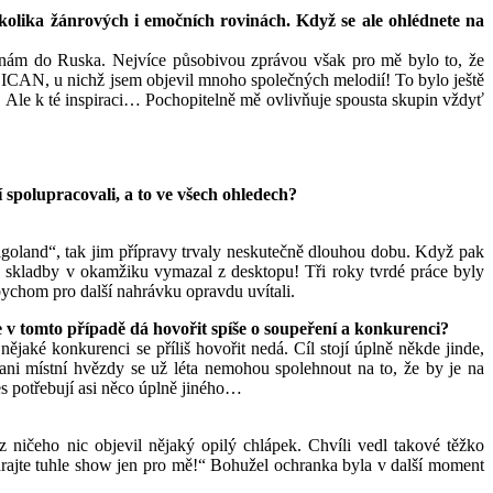
kolika žánrových i emočních rovinách. Když se ale ohlédnete na
k nám do Ruska. Nejvíce působivou zprávou však pro mě bylo to, že
ICAN, u nichž jsem objevil mnoho společných melodií! To bylo ještě
Ale k té inspiraci… Pochopitelně mě ovlivňuje spousta skupin vždyť
í spolupracovali, a to ve všech ohledech?
oland“, tak jim přípravy trvaly neskutečně dlouhou dobu. Když pak
ré skladby v okamžiku vymazal z desktopu! Tři roky tvrdé práce byly
bychom pro další nahrávku opravdu uvítali.
e v tomto případě dá hovořit spíše o soupeření a konkurenci?
aké konkurenci se příliš hovořit nedá. Cíl stojí úplně někde jinde,
 ani místní hvězdy se už léta nemohou spolehnout na to, že by je na
s potřebují asi něco úplně jiného…
ničeho nic objevil nějaký opilý chlápek. Chvíli vedl takové těžko
, hrajte tuhle show jen pro mě!“ Bohužel ochranka byla v další moment