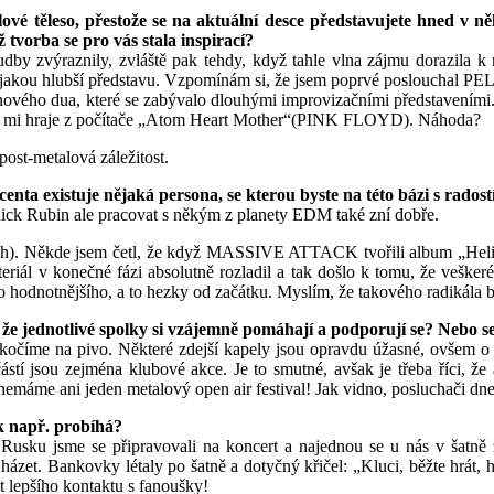
vé těleso, přestože se na aktuální desce představujete hned v ně
ž tvorba se pro vás stala inspirací?
by zvýraznily, zvláště pak tehdy, když tahle vlna zájmu dorazila 
akou hlubší představu. Vzpomínám si, že jsem poprvé poslouchal PEL
ého dua, které se zabývalo dlouhými improvizačními představeními. 
teď mi hraje z počítače „Atom Heart Mother“(PINK FLOYD). Náhoda?
st-metalová záležitost.
nta existuje nějaká persona, se kterou byste na této bázi s radost
ick Rubin ale pracovat s někým z planety EDM také zní dobře.
ích). Někde jsem četl, že když MASSIVE ATTACK tvořili album „Helig
riál v konečné fázi absolutně rozladil a tak došlo k tomu, že veške
o hodnotnějšího, a to hezky od začátku. Myslím, že takového radikála 
 že jednotlivé spolky si vzájemně pomáhají a podporují se? Nebo s
číme na pivo. Některé zdejší kapely jsou opravdu úžasné, ovšem o něj
tí jsou zejména klubové akce. Je to smutné, avšak je třeba říci, že
emáme ani jeden metalový open air festival! Jak vidno, posluchači dne
ak např. probíhá?
sku jsme se připravovali na koncert a najednou se u nás v šatně z 
s házet. Bankovky létaly po šatně a dotyčný křičel: „Kluci, běžte hrát
 lepšího kontaktu s fanoušky!