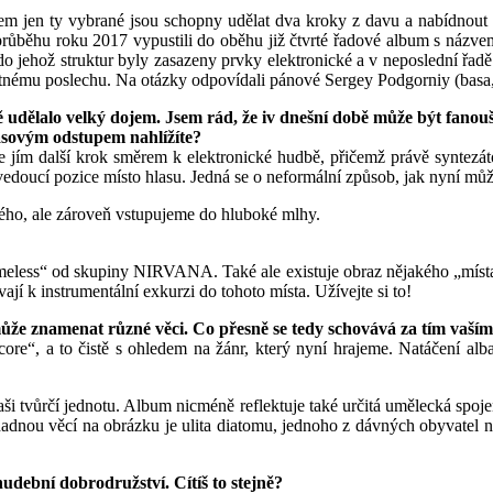
šem jen ty vybrané jsou schopny udělat dva kroky z davu a nabídnout
průběhu roku 2017 vypustili do oběhu již čtvrté řadové album s názv
, do jehož struktur byly zasazeny prvky elektronické a v neposlední ř
nému poslechu. Na otázky odpovídali pánové Sergey Podgorniy (basa, 
udělalo velký dojem. Jsem rád, že iv dnešní době může být fanoušek
asovým odstupem nahlížíte?
e jím další krok směrem k elektronické hudbě, přičemž právě syntezát
e vedoucí pozice místo hlasu. Jedná se o neformální způsob, jak nyní 
vého, ale zároveň vstupujeme do hluboké mlhy.
less“ od skupiny NIRVANA. Také ale existuje obraz nějakého „místa“ 
 k instrumentální exkurzi do tohoto místa. Užívejte si to!
že znamenat různé věci. Co přesně se tedy schovává za tím vaší
re“, a to čistě s ohledem na žánr, který nyní hrajeme. Natáčení al
i tvůrčí jednotu. Album nicméně reflektuje také určitá umělecká spoje
nou věcí na obrázku je ulita diatomu, jednoho z dávných obyvatel naší
dební dobrodružství. Cítíš to stejně?