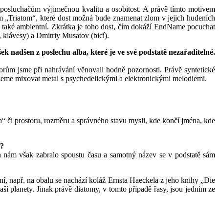
 posluchačům výjimečnou kvalitu a osobitost. A právě tímto motivem
em „Triatom“, které dost možná bude znamenat zlom v jejich hudeních
adě také ambientní. Zkrátka je toho dost, čím dokáží EndName pocuchat
klávesy) a Dmitriy Musatov (bicí).
 nadšen z poslechu alba, které je ve své podstatě nezařaditelné.
orům jsme při nahrávání věnovali hodně pozornosti. Právě syntetické
můžeme mixovat metal s psychedelickými a elektronickými melodiemi.
či prostoru, rozměru a správného stavu mysli, kde končí jména, kde
m?
ba nám však zabralo spoustu času a samotný název se v podstatě sám
ní, např. na obalu se nachází koláž Ernsta Haeckela z jeho knihy „Die
 planety. Jinak právě diatomy, v tomto případě řasy, jsou jedním ze