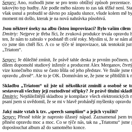
Sergey:
Ano, rozhodli jsme se pro tento obtížný způsob prezentace. 
takovýto typ hudby. Ale podle mého názoru to zas tak těžké není. S
však usnul a probudil se dávno po západu slunce, všude kolem mě byla
moment mi došlo, kterak je na nová nahrávka působivá.
Jsou některé úseky na albu čistou improvizací? Bylo vaším cílem
Dmitriy:
Nejprve je třeba říci, že zvuková produkce trvala opravdu 
ten, že nám to zabralo v podstatě tři celé roky. Myslím si, že se ná
co jsme tím chtěl říct. A co se týče té improvizace, tak tentokrát 
„Triatom“.
Sergey:
Je důležité zmínit, že právě tahle deska je prvním počinem
dílem dopomohl studiový inženýr a producent Alex Merganov, čtvrt
vize konečného mixu se často lišila od jeho představ. Ve finále jsme
opravdu „divně“. Ale to je OK. Domnívám se, že jsme se přiblížili k
Skladbu „Triatom“ už jste už několikrát zmínili a osobně se
sestavovali všechny její roztodivné střípky? Je právě titulní skla
Dmitriy:
Nejdůležitější skladbou je kompilace všech elektronických 
psaní jsem si uvědomil, že se mi v hlavě prohánějí myšlenky opravdu
Jaký máte vztah k tzv. „speech samplům“ a jejich využití?
Sergey:
Přesně tohle je naprosto úžasný nápad. Zaznamenal jsem t
přinést opravdu moc a moc. Co se týče nás, tak na „Triatomu“ jsme p
doposlouchat album až do samotného konce.