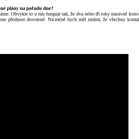
obné plány na pořadu dne?
e. Obvykle to u nás funguje tak, že dva nebo tři roky masivně konc
e přednost dovolené. Nicméně bych měl zmínit, že všechny kontakty 