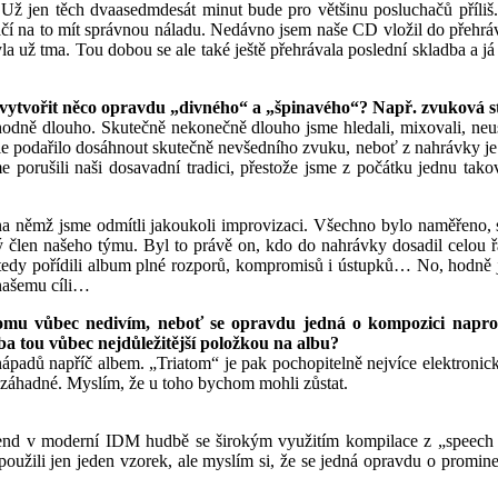
Už jen těch dvaasedmdesát minut bude pro většinu posluchačů příliš.
tačí na to mít správnou náladu. Nedávno jsem naše CD vložil do přehr
 už tma. Tou dobou se ale také ještě přehrávala poslední skladba a já p
 vytvořit něco opravdu „divného“ a „špinavého“? Např. zvuková st
hodně dlouho. Skutečně nekonečně dlouho jsme hledali, mixovali, neu
m ale podařilo dosáhnout skutečně nevšedního zvuku, neboť z nahrávky je
jsme porušili naši dosavadní tradici, přestože jsme z počátku jednu ta
, na němž jsme odmítli jakoukoli improvizaci. Všechno bylo naměřen
ý člen našeho týmu. Byl to právě on, kdo do nahrávky dosadil celou 
 tedy pořídili album plné rozporů, kompromisů i ústupků… No, hodně js
 našemu cíli…
 tomu vůbec nedivím, neboť se opravdu jedná o kompozici napr
dba tou vůbec nejdůležitější položkou na albu?
nápadů napříč albem. „Triatom“ je pak pochopitelně nejvíce elektroni
 záhadné. Myslím, že u toho bychom mohli zůstat.
rend v moderní IDM hudbě se širokým využitím kompilace z „speech 
oužili jen jeden vzorek, ale myslím si, že se jedná opravdu o prominen