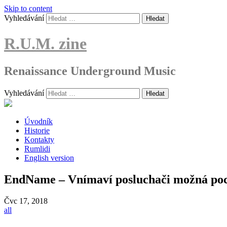
Skip to content
Vyhledávání
R.U.M. zine
Renaissance Underground Music
Vyhledávání
Úvodník
Historie
Kontakty
Rumlidi
English version
EndName – Vnímaví posluchači možná pocho
Čvc
17, 2018
all