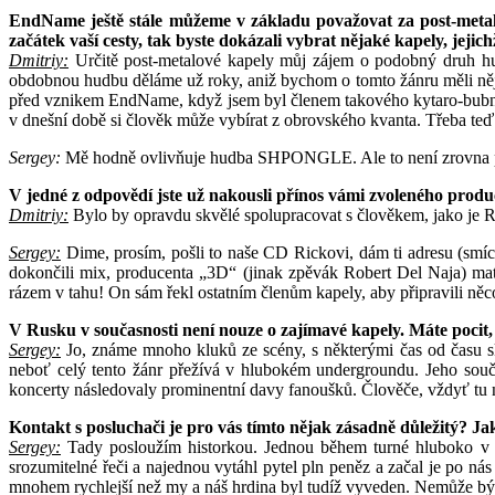
EndName ještě stále můžeme v základu považovat za post-metalo
začátek vaší cesty, tak byste dokázali vybrat nějaké kapely, jejich
Dmitriy:
Určitě post-metalové kapely můj zájem o podobný druh hud
obdobnou hudbu děláme už roky, aniž bychom o tomto žánru měli něj
před vznikem EndName, když jsem byl členem takového kytaro-bubnov
v dnešní době si člověk může vybírat z obrovského kvanta. Třeba 
Sergey:
Mě hodně ovlivňuje hudba SHPONGLE. Ale to není zrovna po
V jedné z odpovědí jste už nakousli přínos vámi zvoleného produce
Dmitriy:
Bylo by opravdu skvělé spolupracovat s člověkem, jako je R
Sergey:
Dime, prosím, pošli to naše CD Rickovi, dám ti adresu (sm
dokončili mix, producenta „3D“ (jinak zpěvák Robert Del Naja) mate
rázem v tahu! On sám řekl ostatním členům kapely, aby připravili něc
V Rusku v současnosti není nouze o zajímavé kapely. Máte pocit,
Sergey:
Jo, známe mnoho kluků ze scény, s některými čas od času sko
neboť celý tento žánr přežívá v hlubokém undergroundu. Jeho součás
koncerty následovaly prominentní davy fanoušků. Člověče, vždyť tu n
Kontakt s posluchači je pro vás tímto nějak zásadně důležitý? J
Sergey:
Tady posloužím historkou. Jednou během turné hluboko v Ru
srozumitelné řeči a najednou vytáhl pytel pln peněz a začal je po ná
mnohem rychlejší než my a náš hrdina byl tudíž vyveden. Nemůže být