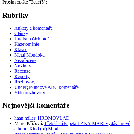
Prosím opište "3eaef5":
Rubriky
Ankety a komentáře
Články
Hudba našich otců
Kazetománie
Klasik
Metal Mondóka
Nezařazené
Novinky
Recenze
Reporty
Rozhovory
Undergroundové ABC komentáře
Videorozhovory
Nejnovější komentáře
haan miller
:
HROMOVLAD
Marie Křížová
:
Třebíčská kapela LAKY MARI vydává nové
album „Kind (of) Mind“