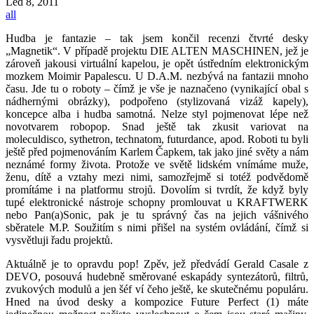
Led
8, 2011
all
Hudba je fantazie – tak jsem končil recenzi čtvrté desky
„Magnetik“. V případě projektu DIE ALTEN MASCHINEN, jež je
zároveň jakousi virtuální kapelou, je opět ústředním elektronickým
mozkem Moimir Papalescu. U D.A.M. nezbývá na fantazii mnoho
času. Jde tu o roboty – čímž je vše je naznačeno (vynikající obal s
nádhernými obrázky), podpořeno (stylizovaná vizáž kapely),
koncepce alba i hudba samotná. Nelze styl pojmenovat lépe než
novotvarem robopop. Snad ještě tak zkusit variovat na
moleculdisco, sythetron, technatom, futurdance, apod. Roboti tu byli
ještě před pojmenováním Karlem Čapkem, tak jako jiné světy a nám
neznámé formy života. Protože ve světě lidském vnímáme muže,
ženu, dítě a vztahy mezi nimi, samozřejmě si totéž podvědomě
promítáme i na platformu strojů. Dovolím si tvrdít, že když byly
tupé elektronické nástroje schopny promlouvat u KRAFTWERK
nebo Pan(a)Sonic, pak je tu správný čas na jejich vášnivého
sběratele M.P. Soužitím s nimi přišel na systém ovládání, čímž si
vysvětluji řadu projektů.
Aktuálně je to opravdu pop! Zpěv, jež předvádí Gerald Casale z
DEVO, posouvá hudebně směrované eskapády syntezátorů, filtrů,
zvukových modulů a jen šéf ví čeho ještě, ke skutečnému populáru.
Hned na úvod desky a kompozice Future Perfect (1) máte