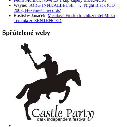
Pedro Murmur
:
Nové EP a klip kapely MURMUR!
Wayne
:
SORG INNKALLELSE – … Night Black (CD –
2008, Hexenreich records)
Rostislav Janáček
:
Metalové Finsko truchlí:zemřel Miika
Tenkula ze SENTENCED
Spřátelené weby