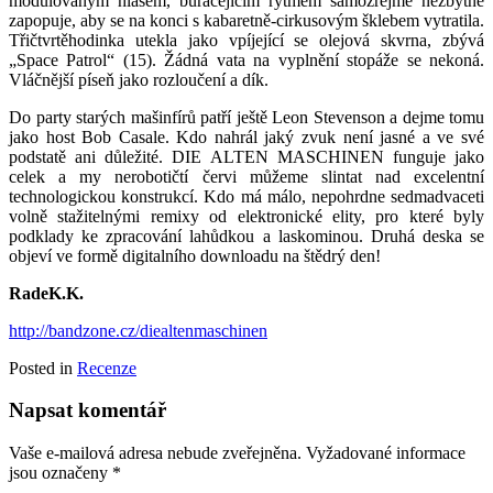
modulovaným hlasem, burácejícím rytmem samozřejmě nezbytně
zapopuje, aby se na konci s kabaretně-cirkusovým šklebem vytratila.
Třičtvrtěhodinka utekla jako vpíjející se olejová skvrna, zbývá
„Space Patrol“ (15). Žádná vata na vyplnění stopáže se nekoná.
Vláčnější píseň jako rozloučení a dík.
Do party starých mašinfírů patří ještě Leon Stevenson a dejme tomu
jako host Bob Casale. Kdo nahrál jaký zvuk není jasné a ve své
podstatě ani důležité. DIE ALTEN MASCHINEN funguje jako
celek a my nerobotičtí červi můžeme slintat nad excelentní
technologickou konstrukcí. Kdo má málo, nepohrdne sedmadvaceti
volně stažitelnými remixy od elektronické elity, pro které byly
podklady ke zpracování lahůdkou a laskominou. Druhá deska se
objeví ve formě digitalního downloadu na štědrý den!
RadeK.K.
http://bandzone.cz/diealtenmaschinen
Posted in
Recenze
Napsat komentář
Vaše e-mailová adresa nebude zveřejněna.
Vyžadované informace
jsou označeny
*