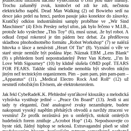
jedinečnou možnost načisto vyslechnout o čem jsou staré mašiny.
Trochu zašumělý zvuk, kmitočet od zdi ke zdi, nečistota
elektrického napětí. Dead Man Walking (2) od Bowieho sedí na
desce jako prdel na hrnci, pardon pasuje jako konektor do zásuvky.
Kratičký odklon industriálními samply proběhne ve „Wir Sind
Maschinen“ (4) Elvis Presley nebyl ufon, jak bylo řečeno v M.I.B.,
protože kdo vyslechne „This Toy“ (6), musí uznat, .že byl robot. A
odkud čerpal rokenrol je tím pádem bez debat. Za předělovou
skladbou plnohodnotného formátu „Robot Workshop“ (7) se nalézá
hitovka o lásce a nenávisti „Heart Of Tin“ (8). Vyznání o víře ve
staré stroje nemůže být podána lépe. Náznak EBM „Lens Blank“
(9) s přehledem bortí nepostradatelný Peter Van Krbetz. „I’m In
Love With Sigourney“ (10) by klidně slušela OMD popř. TEARS
FOR FEARS. Takhle silná melodie nemohla být stvořen nikým
jiným než tectnickým organizmem. Pim – pam pam, pim pam-pam –
„Apparatus“ (11). „Medical Electro Rock And Roll“ (12) už
nesmrdí robožským Elvisem, ale elektrokenrolem.
Jak řekl CybeRadeK.K. Přehledné synťákové klouzáky a melodická
vyhrávka vystihuje jediné – „Peace On Board“ (13). Jestli si ani
tady ty elegantní, čisté analogové zvuky nezamilujete, budete
nakopnuti vysoký napětím přehátých obvodů a navždy ztraceni ve
vesmíru! Že profík nezůstává jen u omšelých, stokrát omletých
hudebních forem zmiňuje „Acrobot Hop“ (14). Nepodsouvejte co
byste rádi, žádný hiphop se nekoná. Extravagandní píseň se silně