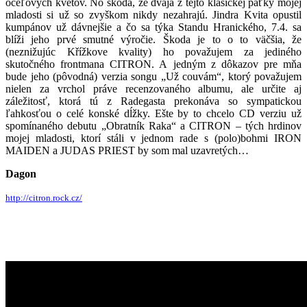
oceľových kvetov. No škoda, že dvaja z tejto klasickej päťky mojej
mladosti si už so zvyškom nikdy nezahrajú. Jindra Kvita opustil
kumpánov už dávnejšie a čo sa týka Standu Hranického, 7.4. sa
blíži jeho prvé smutné výročie. Škoda je to o to väčšia, že
(neznižujúc Křížkove kvality) ho považujem za jediného
skutočného frontmana CITRON. A jedným z dôkazov pre mňa
bude jeho (pôvodná) verzia songu „Už couvám“, ktorý považujem
nielen za vrchol práve recenzovaného albumu, ale určite aj
záležitosť, ktorá tú z Radegasta prekonáva so sympatickou
ľahkosťou o celé konské dĺžky. Ešte by to chcelo CD verziu už
spomínaného debutu „Obratník Raka“ a CITRON – tých hrdinov
mojej mladosti, ktorí stáli v jednom rade s (polo)bohmi IRON
MAIDEN a JUDAS PRIEST by som mal uzavretých…
Dagon
http://citron.rock.cz/