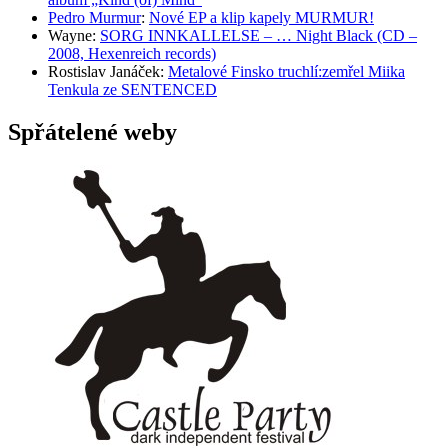
Pedro Murmur
:
Nové EP a klip kapely MURMUR!
Wayne
:
SORG INNKALLELSE – … Night Black (CD –
2008, Hexenreich records)
Rostislav Janáček
:
Metalové Finsko truchlí:zemřel Miika
Tenkula ze SENTENCED
Spřátelené weby