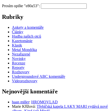
Prosím opište "e80a53":
Rubriky
Ankety a komentáře
Články
Hudba našich otců
Kazetománie
Klasik
Metal Mondóka
Nezařazené
Novinky
Recenze
Reporty
Rozhovory
Undergroundové ABC komentáře
Videorozhovory
Nejnovější komentáře
haan miller
:
HROMOVLAD
Marie Křížová
:
Třebíčská kapela LAKY MARI vydává nové
album „Kind (of) Mind“