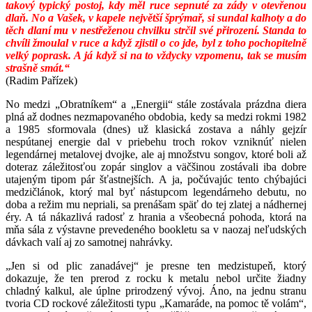
takový typický postoj, kdy měl ruce sepnuté za zády v otevřenou
dlaň. No a Vašek, v kapele největší šprýmař, si sundal kalhoty a do
těch dlaní mu v nestřeženou chvilku strčil své přirození. Standa to
chvíli žmoulal v ruce a když zjistil o co jde, byl z toho pochopitelně
velký poprask. A já když si na to vždycky vzpomenu, tak se musím
strašně smát.“
(Radim Pařízek)
No medzi „Obratníkem“ a „Energii“ stále zostávala prázdna diera
plná až dodnes nezmapovaného obdobia, kedy sa medzi rokmi 1982
a 1985 sformovala (dnes) už klasická zostava a náhly gejzír
nespútanej energie dal v priebehu troch rokov vzniknúť nielen
legendárnej metalovej dvojke, ale aj množstvu songov, ktoré boli až
doteraz záležitosťou zopár singlov a väčšinou zostávali iba dobre
utajeným tipom pár šťastnejších. A ja, počúvajúc tento chýbajúci
medzičlánok, ktorý mal byť nástupcom legendárneho debutu, no
doba a režim mu nepriali, sa prenášam späť do tej zlatej a nádhernej
éry. A tá nákazlivá radosť z hrania a všeobecná pohoda, ktorá na
mňa sála z výstavne prevedeného bookletu sa v naozaj neľudských
dávkach valí aj zo samotnej nahrávky.
„Jen si od plic zanadávej“ je presne ten medzistupeň, ktorý
dokazuje, že ten prerod z rocku k metalu nebol určite žiadny
chladný kalkul, ale úplne prirodzený vývoj. Áno, na jednu stranu
tvoria CD rockové záležitosti typu „Kamaráde, na pomoc tě volám“,