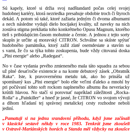
Sú kapely, ktoré si držia svoj nadštandard počas celej svojej
hudobnej kariéry, ktorá nezriedka presahuje obdobie troch či štyroch
dekád. A potom sú také, ktoré zažiaria jedným či dvoma albumami
a nech následne vydajú dielo hocijakej kvality, už naveky na nich
zostáva stigma prekliatia toho konkrétneho Opusu Magnum, ktorého
tieň s pribúdajúcim časom mohutnie a černie. A jednou z tejto sorty
skupín je určite aj moravský CITRON. Schválne sa skúste spýtať
hudobného pamätníka, ktorý zažil zlaté osemdesiate a stavím sa
s vami, že čo sa týka tohto zoskupenia, bude vždy citovaná doska
„Plni energie“ alebo „Radegast“.
No v čase vydania prvého zmieneného mala táto squadra za sebou
už plné desaťročie existencie a na konte debutový zásek „Obratník
Raka“. Iste, k pravovernému metalu tak, ako ho prináša už
spomínaný kus „Plni energie“ bolo ešte veľmi ďaleko a mnohí by
pri počúvaní tohto soft rockom naplneného albumu iba neveriacky
krútili hlavou. No stačí si porovnať napríklad záležitosti „Rocka-
Rolla“ a „Painkiller“ a hneď je jasné, že CITRON vo svojom vývoji
a dlhom hľadaní tej správnej metalickej cesty rozhodne neboli
jediní.
„Pamatuji si na jednu srandovní příhodu, když jsme začínali
v klasické sestavě někdy v roce 1983. Tenkrát jsme zkoušeli
v Ostravě-Mariánských horách a Standa měl vždycky na zkoušce