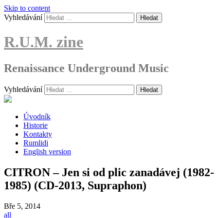
Skip to content
Vyhledávání
R.U.M. zine
Renaissance Underground Music
Vyhledávání
Úvodník
Historie
Kontakty
Rumlidi
English version
CITRON – Jen si od plic zanadávej (1982-
1985) (CD-2013, Supraphon)
Bře
5, 2014
all