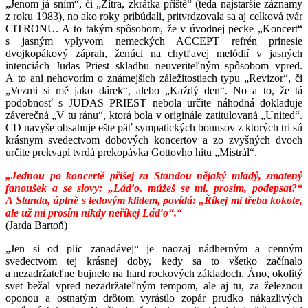
„Jenom já sním“, či „Zítra, zkrátka příště“ (teda najstaršie záznamy
z roku 1983), no ako roky pribúdali, pritvrdzovala sa aj celková tvár
CITRONU. A to takým spôsobom, že v úvodnej pecke „Koncert“
s jasným vplyvom nemeckých ACCEPT refrén prinesie
dvojkopákový záprah, ženúci na chytľavej melódií v jasných
intenciách Judas Priest skladbu neuveriteľným spôsobom vpred.
A to ani nehovorím o známejších záležitostiach typu „Revizor“, či
„Vezmi si mě jako dárek“, alebo „Každý den“. No a to, že tá
podobnosť s JUDAS PRIEST nebola určite náhodná dokladuje
záverečná „V tu ránu“, ktorá bola v originále zatitulovaná „United“.
CD navyše obsahuje ešte päť sympatických bonusov z ktorých tri sú
krásnym svedectvom dobových koncertov a zo zvyšných dvoch
určite prekvapí tvrdá prekopávka Gottovho hitu „Mistrál“.
„Jednou po koncertě přišej za Standou nějaký mladý, zmatený
fanoušek a se slovy: „Láďo, můžeš se mi, prosím, podepsat?“
A Standa, úplně s ledovým klidem, povídá: „Říkej mi třeba kokote,
ale už mi prosím nikdy neříkej Láďo“.“
(Jarda Bartoň)
„Jen si od plic zanadávej“ je naozaj nádherným a cenným
svedectvom tej krásnej doby, kedy sa to všetko začínalo
a nezadržateľne bujnelo na hard rockových základoch. Áno, okolitý
svet bežal vpred nezadržateľným tempom, ale aj tu, za železnou
oponou a ostnatým drôtom vyrástlo zopár prudko nákazlivých