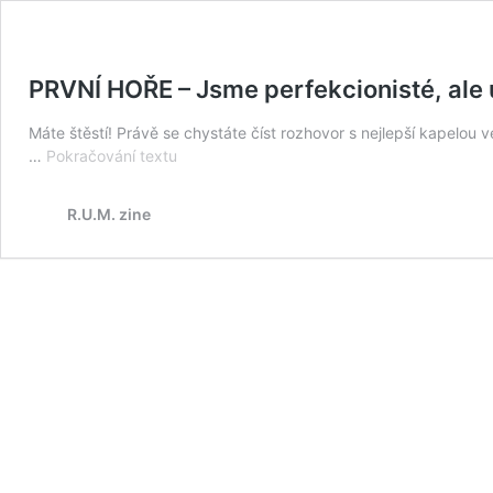
PRVNÍ HOŘE – Jsme perfekcionisté, ale u
Máte štěstí! Právě se chystáte číst rozhovor s nejlepší kapelou 
PRVNÍ
…
Pokračování textu
HOŘE
–
R.U.M. zine
Jsme
perfekcionisté,
ale
určitá
míra
„prasení“
k
nám
patří!