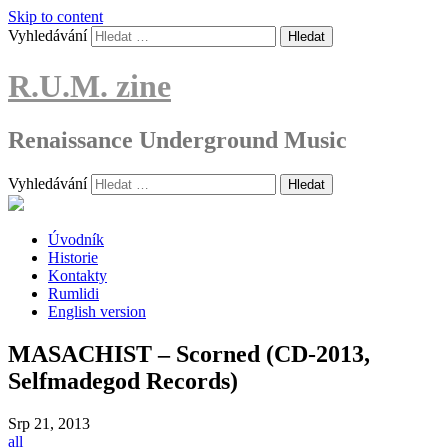
Skip to content
Vyhledávání
R.U.M. zine
Renaissance Underground Music
Vyhledávání
Úvodník
Historie
Kontakty
Rumlidi
English version
MASACHIST – Scorned (CD-2013,
Selfmadegod Records)
Srp
21, 2013
all