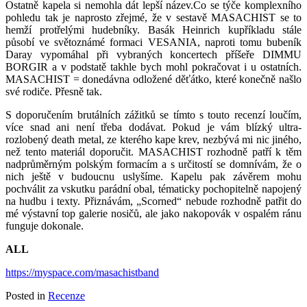
Ostatně kapela si nemohla dát lepší název.
Co se týče komplexního
pohledu tak je naprosto zřejmé, že v sestavě MASACHIST se to
hemží protřelými hudebníky. Basák Heinrich kupříkladu stále
působí ve světoznámé formaci VESANIA, naproti tomu bubeník
Daray vypomáhal při vybraných koncertech příšeře DIMMU
BORGIR a v podstatě takhle bych mohl pokračovat i u ostatních.
MASACHIST = donedávna odložené děťátko, které konečně našlo
své rodiče. Přesně tak.
S doporučením brutálních zážitků se tímto s touto recenzí loučím,
více snad ani není třeba dodávat. Pokud je vám blízký ultra-
rozlobený death metal, ze kterého kape krev, nezbývá mi nic jiného,
než tento materiál doporučit. MASACHIST rozhodně patří k těm
nadprůměrným polským formacím a s určitostí se domnívám, že o
nich ještě v budoucnu uslyšíme. Kapelu pak závěrem mohu
pochválit za vskutku parádní obal, tématicky pochopitelně napojený
na hudbu i texty. Přiznávám, „Scorned“ nebude rozhodně patřit do
mé výstavní top galerie nosičů, ale jako nakopovák v ospalém ránu
funguje dokonale.
ALL
https://myspace.com/masachistband
Posted in
Recenze