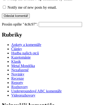
Notify me of new posts by email.
Prosím opište "4c8c97":
Rubriky
Ankety a komentáře
Články
Hudba našich otců
Kazetománie
Klasik
Metal Mondóka
Nezařazené
Novinky
Recenze
Reporty
Rozhovory
Undergroundové ABC komentáře
Videorozhovory