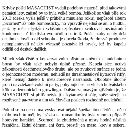
Kdyby polští MASACHIST vydali podobný materiál před takovými
patnácti lety, zajisté by to byla velká bomba. Jelikož se však píše rok
2013 (deska vyšla ještě v průběhu minulého roku), nepůsobí album
„Scorned“ až tolik bombasticky, no vpravdě nejedná se ani o hudbu,
jenž by měla nějakým zvláštním způsobem zválcovat mezinárodní
konkurenci. Z hlediska evolučního se totiž Poláci zuby nehty drží
deathmetalového old schoolu a je docela škoda, že do své produkce
neimplantovali nějaký výrazně poznávající prvek, jež by kapelu
odlišil od desítek dalších.
Mluvit však čistě o konzervativním přístupu směrem k hudebnímu
brusu by však také nebylo úplně přesné. Kapela sice uctívá
zákonitosti deathmetalového druhu, ale po zvukové stránce se jedná
o jednoznačnou modernu, nehledě na thrashmetalové kytarové riffy,
které nemají daleko k metalcoreové nasranosti. Obdobně útočné
jsou i navztekané vokální party, pohybující se na vlnách hulvátského
křiku a démonického growlingu. Dalším zajímavým zjištěním je, že
MASACHIST si příliš netykají s kytarovými sóly, spíše sázejí na
roztřesené pa-rytmy a tím tak člověku poslech rozhodně neulehčují.
Pokud se na desce má vyskytovat nějaká špetka atmosférična, něco
málo bych tu měl, byť sázka na romantiku by byla v tomto případě
hotovým harakiri. „Scorned“ je zhudebněná a místy hodně násilná
řezničina, žádní démoni ani čerti, prostě jen maso, krev a sekera.