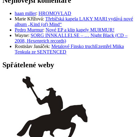
Nejnovější komentáře
haan miller
:
HROMOVLAD
Marie Křížová
:
Třebíčská kapela LAKY MARI vydává nové
album „Kind (of) Mind“
Pedro Murmur
:
Nové EP a klip kapely MURMUR!
Wayne
:
SORG INNKALLELSE – … Night Black (CD –
2008, Hexenreich records)
Rostislav Janáček
:
Metalové Finsko truchlí:zemřel Miika
Tenkula ze SENTENCED
Spřátelené weby