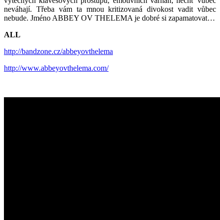
výtečných klávesových prostupů, emotivních varhan, nechť vůbec
neváhají. Třeba vám ta mnou kritizovaná divokost vadit vůbec
nebude. Jméno ABBEY OV THELEMA je dobré si zapamatovat…
ALL
http://bandzone.cz/abbeyovthelema
http://www.abbeyovthelema.com/