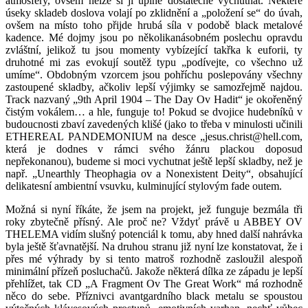
atmosféry, ovšem nelze si ji úplně dostatečně vychutnat. Některé
úseky skladeb doslova volají po zklidnění a „položení se“ do úvah,
ovšem na místo toho přijde hrubá síla v podobě black metalové
kadence.
Mé dojmy jsou po několikanásobném poslechu opravdu
zvláštní, jelikož tu jsou momenty vybízející takřka k euforii, ty
druhotné mi zas evokují soutěž typu „podívejte, co všechno už
umíme“. Obdobným vzorcem jsou pohříchu poslepovány všechny
zastoupené skladby, ačkoliv lepší výjimky se samozřejmě najdou.
Track nazvaný „9th April 1904 – The Day Ov Hadit“ je okořeněný
čistým vokálem… a hle, funguje to! Pokud se dvojice hudebníků v
budoucnosti zbaví zavedených klišé (jako to třeba v minulosti učinili
ETHEREAL PANDEMONIUM na desce „jesus.christ@hell.com,
která je dodnes v rámci svého žánru plackou doposud
nepřekonanou), budeme si moci vychutnat ještě lepší skladby, než je
např. „Unearthly Theophagia ov a Nonexistent Deity“, obsahující
delikatesní ambientní vsuvku, kulminující stylovým fade outem.
Možná si nyní říkáte, že jsem na projekt, jež funguje bezmála tři
roky zbytečně přísný. Ale proč ne? Vždyť právě u ABBEY OV
THELEMA vidím slušný potenciál k tomu, aby hned další nahrávka
byla ještě šťavnatější. Na druhou stranu již nyní lze konstatovat, že i
přes mé výhrady by si tento matroš rozhodně zasloužil alespoň
minimální přízeň posluchačů. Jakože některá dílka ze západu je lepší
přehlížet, tak CD „A Fragment Ov The Great Work“ má rozhodně
něco do sebe. Příznivci avantgardního black metalu se spoustou