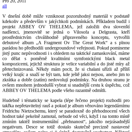
Pro
20, 2011
all
V dnešní době může vzniknout pozoruhodný materiál v podstatě
kdekoliv a především v jakýchkoli podmínkách. Příkladem budiž i
projekt ABBEY OV THELEMA, jež založili dva slovenští
nadšenci, jmenovitě se jedná o Vilosofa a Delgrasta, kteří
prostřednictvím chválihodně připraveného konceptu, vytvořili
debutové album „A Fragment Ov The Great Work“ a s plnou
parádou ho předhodili undergroundové veřejnosti. Pokud pomineme
jistý punc nepůvodnosti i s ohledem na taktické zamaskování, máme
co dělat s poměrně kvalitními symfonickými black metal
kompozicemi, jejichž struktura je velice variabilní a do jisté míry až
přetechnizovaná. Někdy mám pocit, že si chalani uřízli až příliš
velký krajíc a snaží se být tam, kde ještě jaksi nejsou, anebo jim to
zkrátka a dobře (zatím) nedovolují podmínky. Na druhou stranu je
ovšem mnohem jednodušší vybrat si snadnější cestu k úspěchu, což
ABBEY OV THELEMA podle všeho razantně odmítli.
Hudebně i tématicky se kapela (lépe řečeno projekt) rozhodli pro
takřka nepřetavitelný rauš a pokud je album věnováno legendárnímu
Fridrichu Nietzschemu, který se paradoxně do přehodnocení všech
hodnot také pekelně zamotal, nebude od věci, když i na tomto místě
zmíním taktéž instrumentální „přehnanost“, jakožto nejzásadnější
negativum. Desce se totiž dostalo skutečně precizně nastavené