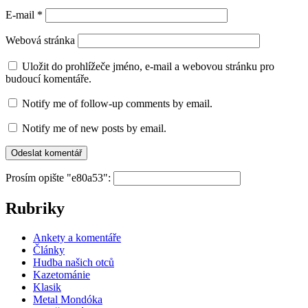
E-mail
*
Webová stránka
Uložit do prohlížeče jméno, e-mail a webovou stránku pro
budoucí komentáře.
Notify me of follow-up comments by email.
Notify me of new posts by email.
Prosím opište "e80a53":
Rubriky
Ankety a komentáře
Články
Hudba našich otců
Kazetománie
Klasik
Metal Mondóka