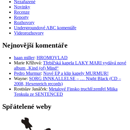
Nezařazené
Novinky
Recenze
Reporty
Rozhovory
Undergroundové ABC komentáře
Videorozhovory
Nejnovější komentáře
haan miller
:
HROMOVLAD
Marie Křížová
:
Třebíčská kapela LAKY MARI vydává nové
album „Kind (of) Mind“
Pedro Murmur
:
Nové EP a klip kapely MURMUR!
Wayne
:
SORG INNKALLELSE – … Night Black (CD –
2008, Hexenreich records)
Rostislav Janáček
:
Metalové Finsko truchlí:zemřel Miika
Tenkula ze SENTENCED
Spřátelené weby